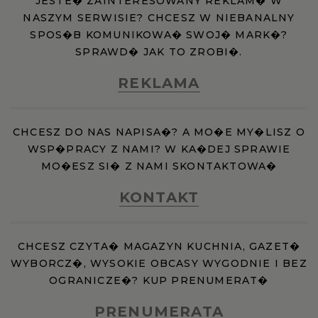
JESTE� ZAINTERESOWANY REKLAM� W
NASZYM SERWISIE? CHCESZ W NIEBANALNY
SPOS�B KOMUNIKOWA� SWOJ� MARK�?
SPRAWD� JAK TO ZROBI�.
REKLAMA
CHCESZ DO NAS NAPISA�? A MO�E MY�LISZ O
WSP�PRACY Z NAMI? W KA�DEJ SPRAWIE
MO�ESZ SI� Z NAMI SKONTAKTOWA�
KONTAKT
CHCESZ CZYTA� MAGAZYN KUCHNIA, GAZET�
WYBORCZ�, WYSOKIE OBCASY WYGODNIE I BEZ
OGRANICZE�? KUP PRENUMERAT�
PRENUMERATA