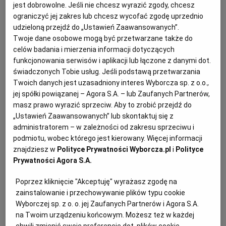
jest dobrowolne. Jeśli nie chcesz wyrazić zgody, chcesz
KUCHNIA MEKSYKAŃSKA
DOMOWE PRZETWORY
WYBORCZA TV I VOD
BIQDATA
GLIWICE
ograniczyć jej zakres lub chcesz wycofać zgodę uprzednio
udzieloną przejdź do „Ustawień Zaawansowanych”.
Twoje dane osobowe mogą być przetwarzane także do
SOST, DIPY I INNE DODATKI
GORZÓW WIELKOPOLSKI
KUCHNIA INDYJSKA
TYLKO ZDROWIE
JUTRONAUCI
celów badania i mierzenia informacji dotyczących
funkcjonowania serwisów i aplikacji lub łączone z danymi dot.
świadczonych Tobie usług. Jeśli podstawą przetwarzania
KSIĄŻKI. MAGAZYN DO CZYTANIA
KUCHNIA HISZPAŃSKA
ARCHIWUM
KALISZ
Twoich danych jest uzasadniony interes Wyborcza sp. z o.o.,
jej spółki powiązanej – Agora S.A. – lub Zaufanych Partnerów,
masz prawo wyrazić sprzeciw. Aby to zrobić przejdź do
KUCHNIA NIEMIECKA
NASZA EUROPA
INNE SERWISY
KATOWICE
„Ustawień Zaawansowanych” lub skontaktuj się z
administratorem – w zależności od zakresu sprzeciwu i
SŁÓWKA. MAGAZYN O JĘZYKU
GAZETA.PL
KIELCE
podmiotu, wobec którego jest kierowany. Więcej informacji
znajdziesz w
Polityce Prywatności Wyborcza.pl
i
Polityce
Prywatności Agora S.A.
KOSZALIN
TOK FM
Naleśniki dutch baby - składniki:
Poprzez kliknięcie "Akceptuję" wyrażasz zgodę na
zainstalowanie i przechowywanie plików typu cookie
SPORT.PL
KRAKÓW
3 jajka
Wyborczej sp. z o. o. jej Zaufanych Partnerów i Agora S.A.
na Twoim urządzeniu końcowym. Możesz też w każdej
chwili zmienić swoje preferencje dot. plików cookie,