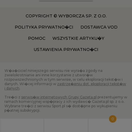
COPYRIGHT © WYBORCZA SP. Z O.O.
POLITYKA PRYWATNO�CI
DOSTAWCA VOD
POMOC
WSZYSTKIE ARTYKU�Y
USTAWIENIA PRYWATNO�CI
W�a�ciciel niniejszego serwisu nie wyra�a zgody na
zwielokrotnianie ani inne korzystanie z utwor�w
rozpowszechnionych w tym serwisie, w celu eksploracji tekst�w i
danych. Wi�cej informacji w
zastrze�eniu dot. eksploracji tekst�w
i danych
.
Tre�ci z
serwis�w internetowych Grupy Gazeta.pl
prezentujemy w
ramach komercyjnej wsp�pracy z ich wydawc� Gazeta.pl sp. z o.o.
Wybrane tre�ci z serwisu Sport.pl s� dost�pne po wykupieniu
p�atnej subskrypcji.
0