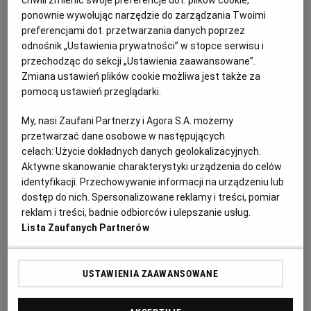
150 ml jogurtu naturalnego lub jogurtu kokosowego
PUBLIO.PL
LUBLIN
ponownie wywołując narzędzie do zarządzania Twoimi
preferencjami dot. przetwarzania danych poprzez
200 g mąki pszennej
odnośnik „Ustawienia prywatności” w stopce serwisu i
KULTURALNYSKLEP.PL
ŁÓDŹ
przechodząc do sekcji „Ustawienia zaawansowane”.
pół łyżeczki soli
Zmiana ustawień plików cookie możliwa jest także za
OLSZTYN
DZIECKO
pomocą ustawień przeglądarki.
pół łyżeczki sody oczyszczonej
My, nasi Zaufani Partnerzy i Agora S.A. możemy
ZDROWIE
OPOLE
przetwarzać dane osobowe w następujących
2 łyżki masła klarowanego
celach:
Użycie dokładnych danych geolokalizacyjnych.
Aktywne skanowanie charakterystyki urządzenia do celów
cukier puder
POGODA
PŁOCK
identyfikacji. Przechowywanie informacji na urządzeniu lub
dostęp do nich. Spersonalizowane reklamy i treści, pomiar
ulubione owoce: maliny, truskawki, śliwki, porzeczki
reklam i treści, badnie odbiorców i ulepszanie usług.
PODRÓŻE
POZNAŃ
Lista Zaufanych Partnerów
RADOM
WIDEO
USTAWIENIA ZAAWANSOWANE
Jak zrobić naleśniki dutch baby?
RYBNIK
FORUM