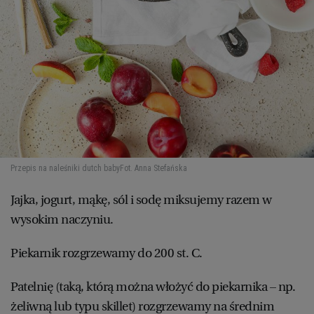
WROCŁAW
ZAKOPANE
ZIELONA GÓRA
Przepis na naleśniki dutch baby
Fot. Anna Stefańska
Jajka, jogurt, mąkę, sól i sodę miksujemy razem w
wysokim naczyniu.
Piekarnik rozgrzewamy do 200 st. C.
Patelnię (taką, którą można włożyć do piekarnika – np.
żeliwną lub typu skillet) rozgrzewamy na średnim