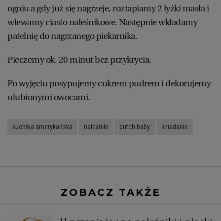
ogniu a gdy już się nagrzeje, roztapiamy 2 łyżki masła i
wlewamy ciasto naleśnikowe. Następnie wkładamy
patelnię do nagrzanego piekarnika.
Pieczemy ok. 20 minut bez przykrycia.
Po wyjęciu posypujemy cukrem pudrem i dekorujemy
ulubionymi owocami.
kuchnia amerykańska
naleśniki
dutch baby
śniadanie
ZOBACZ TAKŻE