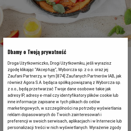
PODRÓŻE KULINARNE
DOMOWE PRZYJĘCIE
KUCHNIA CHIŃSKA
NASZE SERWISY
FIT PRZEPISY
NAPOJE
ZAKUPY
HISTORIE KULINARNE
SPRZĘT KUCHENNY
SERWISY LOKALNE
KUCHNIA TAJSKA
SAŁATKI
WEGE
GRILL
Przepis na naleśniki dutch baby
(Fot. Anna Stefańska)
Dbamy o Twoją prywatność
FELIETONY KULINARNE
KUCHNIA GRECKA
WYBORCZA.PL
MAKARONY
BIAŁYSTOK
WEGAN
Droga Użytkowniczko, Drogi Użytkowniku, jeśli wyrazisz
Są takie przepisy, do których nie trzeba
KUCHNIA PORTUGALSKA
KSIĄŻKI KULINARNE
BIELSKO-BIAŁA
BEZ GLUTENU
MAGAZYNY
DRÓB
zgodę klikając "Akceptuję", Wyborcza sp. z o.o. oraz jej
nikogo przekonywać. Ich trzeba po prostu
Zaufani Partnerzy, w tym [
874
] Zaufanych Partnerów IAB, jak
spróbować, a później... chcesz jeść
również Agora S.A. będąca spółką powiązaną z Wyborcza sp.
KUCHNIA FRANCUSKA
WYBORCZA CLASSIC
DUŻY FORMAT
SZEF KUCHNI
BYDGOSZCZ
MIĘSA
z o.o., będą przetwarzać Twoje dane osobowe takie jak
codziennie. Takim przepisem jest ten na
adresy IP, adresy e-mail czy identyfikatory plików cookie lub
amerykańskie naleśniki dutch baby.
inne informacje zapisane w tych plikach do celów
KUCHNIA AMERYKAŃSKA
WOLNA SOBOTA
WYBORCZA.BIZ
CZĘSTOCHOWA
RYBY
marketingowych, w szczególności na potrzeby wyświetlania
reklam dopasowanych do Twoich zainteresowań i
preferencji w swoich serwisach, aplikacjach i w Internecie lub
WYSOKIE OBCASY
KUCHNIA POLSKA
ALE HISTORIA
PRZEKĄSKI
ELBLĄG
personalizacji treści w nich wyświetlanych. Wyrażenie zgody