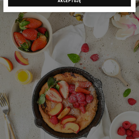
AKCEPTUJĘ
RZESZÓW
SOSNOWIEC
SZCZECIN
TORUŃ
TRÓJMIASTO
WAŁBRZYCH
WARSZAWA