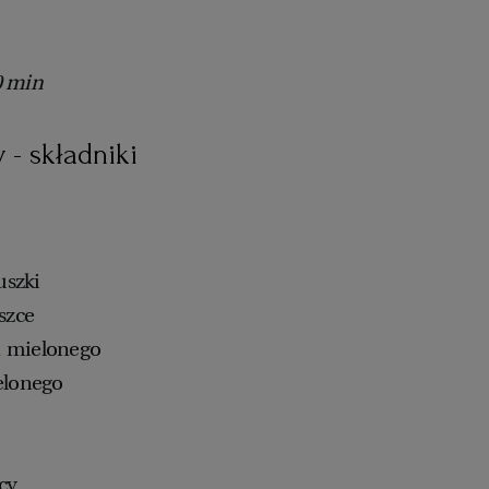
0 min
 - składniki
uszki
szce
u
mielonego
elonego
cy