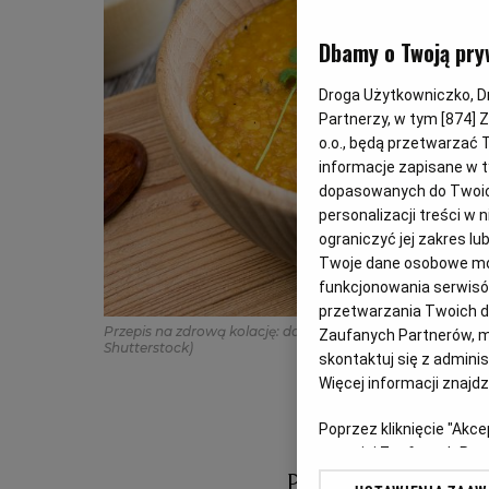
Dbamy o Twoją pry
Droga Użytkowniczko, Dro
Partnerzy, w tym [
874
] 
o.o., będą przetwarzać T
informacje zapisane w t
dopasowanych do Twoich 
personalizacji treści w
ograniczyć jej zakres 
Twoje dane osobowe mog
funkcjonowania serwisów
przetwarzania Twoich dan
Przepis na zdrową kolację: dahl z soczewicy. Dieta z Kuch
Zaufanych Partnerów, m
Shutterstock)
skontaktuj się z admini
Więcej informacji znajd
Poprzez kliknięcie "Akc
z o. o. jej Zaufanych P
swoje preferencje dot. 
Przepis na zdrow