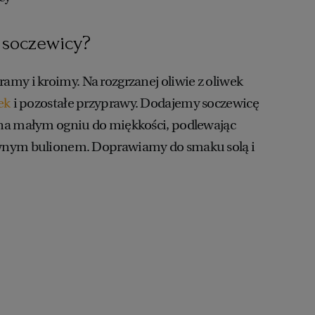
z soczewicy?
my i kroimy. Na rozgrzanej oliwie z oliwek
ek
i pozostałe przyprawy. Dodajemy soczewicę
na małym ogniu do miękkości, podlewając
wnym bulionem. Doprawiamy do smaku solą i