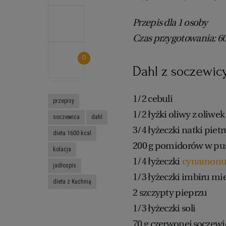
Przepis dla 1 osoby
Czas przygotowania: 6
0
Dahl z soczewicy
1/2 cebuli
przepisy
1/2 łyżki oliwy z oliwek
soczewica
dahl
3/4 łyżeczki natki pietr
dieta 1600 kcal
200 g pomidorów w pu
kolacja
1/4 łyżeczki
cynamon
jadłospis
1/3 łyżeczki imbiru mi
dieta z Kuchnią
2 szczypty pieprzu
1/3 łyżeczki soli
70 g czerwonej soczewi