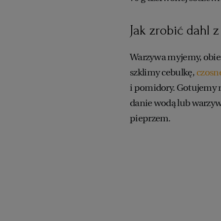
Jak zrobić dahl 
Warzywa myjemy, obiera
szklimy cebulkę,
czosn
i pomidory. Gotujemy 
danie wodą lub warzy
pieprzem.