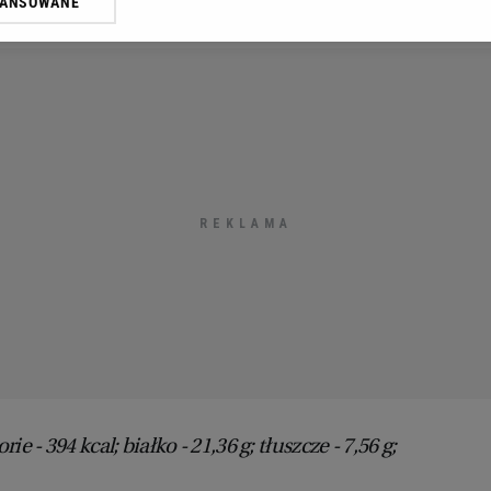
WANSOWANE
oprzez odnośnik „Ustawienia prywatności” w stopce serwisu i przecho
ne”. Zmiana ustawień plików cookie możliwa jest także za pomocą us
erzy i Agora S.A. możemy przetwarzać dane osobowe w następujących
kalizacyjnych. Aktywne skanowanie charakterystyki urządzenia do cel
ji na urządzeniu lub dostęp do nich. Spersonalizowane reklamy i treśc
 i ulepszanie usług.
Lista Zaufanych Partnerów
e - 394 kcal; białko - 21,36 g; tłuszcze - 7,56 g;