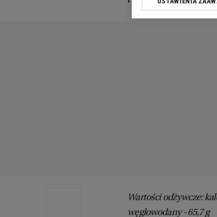
USTAWIENIA ZAA
przetwarzania danych p
„Ustawienia zaawansowa
My, nasi Zaufani Partn
dokładnych danych geolo
Przechowywanie informac
treści, badnie odbiorców
Wartości odżywcze: kalori
węglowodany - 65,7 g