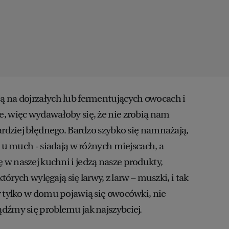
ą na dojrzałych lub fermentujących owocach i
, więc wydawałoby się, że nie zrobią nam
ardziej błędnego. Bardzo szybko się namnażają,
a u much - siadają w różnych miejscach, a
w naszej kuchni i jedzą nasze produkty,
których wylęgają się larwy, z larw – muszki, i tak
y tylko w domu pojawią się owocówki, nie
dźmy się problemu jak najszybciej.