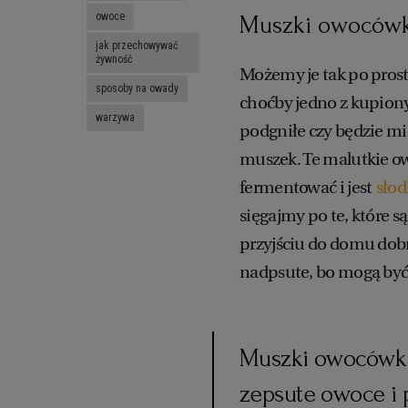
owoce
Muszki owocówki
jak przechowywać
żywność
Możemy je tak po pros
sposoby na owady
choćby jedno z kupio
warzywa
podgniłe czy będzie mi
muszek. Te malutkie ow
fermentować i jest
słod
sięgajmy po te, które s
przyjściu do domu dobrz
nadpsute, bo mogą być 
Muszki owocówki p
zepsute owoce i 