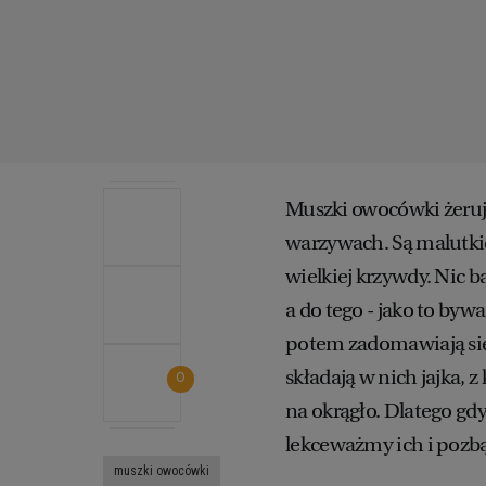
Muszki owocówki żeruj
warzywach. Są malutkie
wielkiej krzywdy. Nic b
a do tego - jako to byw
potem zadomawiają się 
składają w nich jajka, z 
0
na okrągło. Dlatego gd
lekceważmy ich i pozbą
muszki owocówki