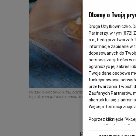
Dbamy o Twoją pry
Droga Użytkowniczko, Dro
Partnerzy, w tym [
872
] 
o.o., będą przetwarzać T
informacje zapisane w t
dopasowanych do Twoich 
personalizacji treści w
ograniczyć jej zakres 
Twoje dane osobowe mog
funkcjonowania serwisów
przetwarzania Twoich dan
Muszki owocówki lubią bardzo dojrzałe owoce i warzywa, 
Zaufanych Partnerów, m
te, które są już lekko zepsute i sfermentowane.
(Fot. Shutt
skontaktuj się z admini
Więcej informacji znajd
Poprzez kliknięcie "Akc
z o. o. jej Zaufanych P
swoje preferencje dot. 
Pojawiają się wio