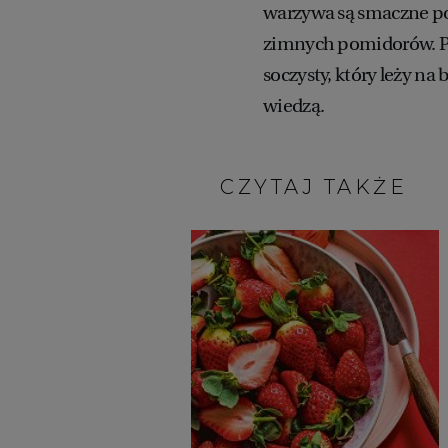
warzywa są smaczne po w
zimnych pomidorów. Pr
soczysty, który leży na 
wiedzą.
CZYTAJ TAKŻE: