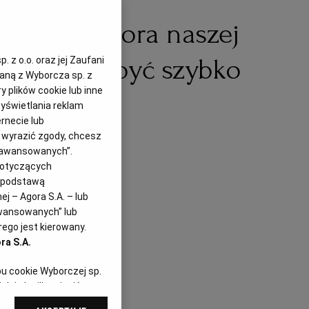
ówki - zmora naszej
się ich pozbyć szybko
 z o.o. oraz jej Zaufani
zaną z Wyborcza sp. z
y plików cookie lub inne
yświetlania reklam
rnecie lub
z wyrazić zgody, chcesz
Zaawansowanych”.
dotyczących
i podstawą
j – Agora S.A. – lub
awansowanych” lub
ego jest kierowany.
ra S.A.
pu cookie Wyborczej sp.
dej chwili zmienić
referencjami dot.