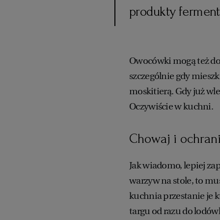
produkty ferment
Owocówki mogą też dost
szczególnie gdy mieszk
moskitierą. Gdy już wle
Oczywiście w kuchni.
Chowaj i ochrani
Jak wiadomo, lepiej za
warzyw na stole, to mus
kuchnia przestanie je k
targu od razu do lodów