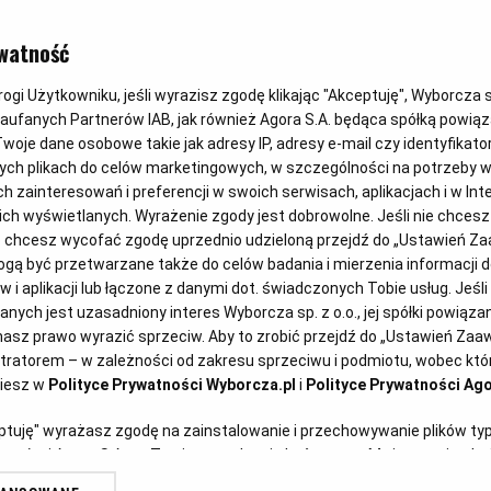
Muszki owoc
watność
kuchni. Jak 
gi Użytkowniku, jeśli wyrazisz zgodę klikając "Akceptuję", Wyborcza sp.
Zaufanych Partnerów IAB, jak również Agora S.A. będąca spółką powią
woje dane osobowe takie jak adresy IP, adresy e-mail czy identyfikator
i skutecznie
ych plikach do celów marketingowych, w szczególności na potrzeby w
zainteresowań i preferencji w swoich serwisach, aplikacjach i w Inte
 nich wyświetlanych. Wyrażenie zgody jest dobrowolne. Jeśli nie chces
lub chcesz wycofać zgodę uprzednio udzieloną przejdź do „Ustawień 
Jolanta Łasiewicka
27.05.2021
ą być przetwarzane także do celów badania i mierzenia informacji 
 i aplikacji lub łączone z danymi dot. świadczonych Tobie usług. Jeśl
ych jest uzasadniony interes Wyborcza sp. z o.o., jej spółki powiązane
a najbardziej
asz prawo wyrazić sprzeciw. Aby to zrobić przejdź do „Ustawień Za
erstock.com)
stratorem – w zależności od zakresu sprzeciwu i podmiotu, wobec któr
ziesz w
Polityce Prywatności Wyborcza.pl
i
Polityce Prywatności Ago
eptuję" wyrażasz zgodę na zainstalowanie i przechowywanie plików ty
artnerów i Agora S.A. na Twoim urządzeniu końcowym. Możesz też w każ
plików cookie, ponownie wywołując narzędzie do zarządzania Twoimi p
sną i nękają nas aż do jesieni,