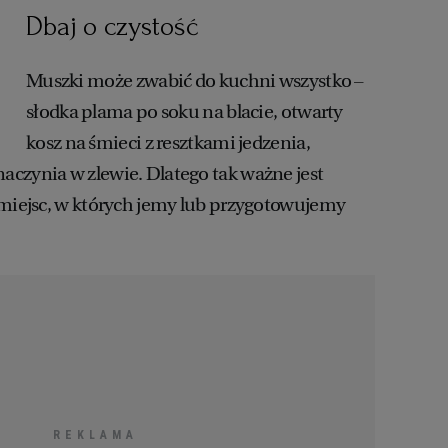
Dbaj o czystość
Muszki może zwabić do kuchni wszystko –
słodka plama po soku na blacie, otwarty
kosz na śmieci z resztkami jedzenia,
czynia w zlewie. Dlatego tak ważne jest
 miejsc, w których jemy lub przygotowujemy