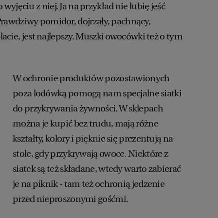
yjęciu z niej. Ja na przykład nie lubię jeść
awdziwy pomidor, dojrzały, pachnący,
blacie, jest najlepszy. Muszki owocówki też o tym
W ochronie produktów pozostawionych
poza lodówką pomogą nam specjalne siatki
do przykrywania żywności. W sklepach
można je kupić bez trudu, mają różne
kształty, kolory i pięknie się prezentują na
stole, gdy przykrywają owoce. Niektóre z
siatek są też składane, wtedy warto zabierać
je na piknik - tam też ochronią jedzenie
przed nieproszonymi gośćmi.