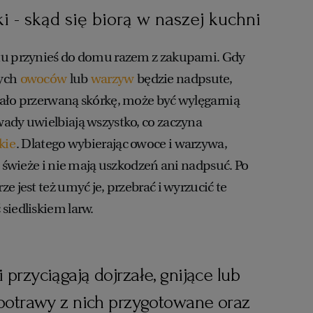
 - skąd się biorą w naszej kuchni
tu przynieś do domu razem z zakupami. Gdy
nych
owoców
lub
warzyw
będzie nadpsute,
ało przerwaną skórkę, może być wylęgarnią
ady uwielbiają wszystko, co zaczyna
kie
. Dlatego wybierając owoce i warzywa,
ą świeże i nie mają uszkodzeń ani nadpsuć. Po
e jest też umyć je, przebrać i wyrzucić te
siedliskiem larw.
rzyciągają dojrzałe, gnijące lub
potrawy z nich przygotowane oraz