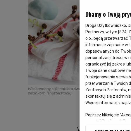
Dbamy o Twoją pry
Droga Użytkowniczko, Dro
Partnerzy, w tym [
874
] 
o.o., będą przetwarzać T
informacje zapisane w t
dopasowanych do Twoich 
personalizacji treści w
ograniczyć jej zakres 
Twoje dane osobowe mog
funkcjonowania serwisów
przetwarzania Twoich dan
Wielkanocny stół nabiera świątecznej oprawy dzięki kol
Zaufanych Partnerów, m
pisankom
(shutterstock)
skontaktuj się z admini
Więcej informacji znajd
Poprzez kliknięcie "Akc
z o. o. jej Zaufanych P
swoje preferencje dot. 
Wielkanocny stół