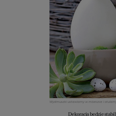
Wydmuszki ustawiamy w miseczce i otula
Dekoracja będzie stabi