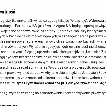
WIELKANOC
watność
Pomysł na w
gi Użytkowniku, jeśli wyrazisz zgodę klikając "Akceptuję", Wyborcza sp.
Zaufanych Partnerów IAB, jak również Agora S.A. będąca spółką powią
Proste deko
woje dane osobowe takie jak adresy IP, adresy e-mail czy identyfikator
ych plikach do celów marketingowych, w szczególności na potrzeby w
zainteresowań i preferencji w swoich serwisach, aplikacjach i w Inte
 nich wyświetlanych. Wyrażenie zgody jest dobrowolne. Jeśli nie chces
mk
06.04.2023
lub chcesz wycofać zgodę uprzednio udzieloną przejdź do „Ustawień 
ą być przetwarzane także do celów badania i mierzenia informacji 
 i aplikacji lub łączone z danymi dot. świadczonych Tobie usług. Jeśl
ych jest uzasadniony interes Wyborcza sp. z o.o., jej spółki powiązane
orowym
asz prawo wyrazić sprzeciw. Aby to zrobić przejdź do „Ustawień Za
stratorem – w zależności od zakresu sprzeciwu i podmiotu, wobec któr
ziesz w
Polityce Prywatności Wyborcza.pl
i
Polityce Prywatności Ago
eptuję" wyrażasz zgodę na zainstalowanie i przechowywanie plików ty
artnerów i Agora S.A. na Twoim urządzeniu końcowym. Możesz też w każ
plików cookie, ponownie wywołując narzędzie do zarządzania Twoimi p
 wspaniale prezentuje się