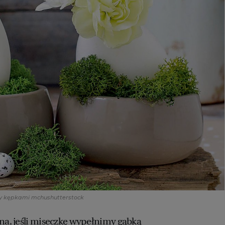
my kępkami mchu
shutterstock
lna, jeśli miseczkę wypełnimy gąbką