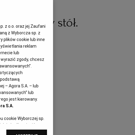
ielkanocny stół.
 z o.o. oraz jej Zaufani
zaną z Wyborcza sp. z
racje
y plików cookie lub inne
yświetlania reklam
rnecie lub
z wyrazić zgody, chcesz
Zaawansowanych”.
dotyczących
i podstawą
j – Agora S.A. – lub
awansowanych” lub
ego jest kierowany.
ra S.A.
pu cookie Wyborczej sp.
dej chwili zmienić
referencjami dot.