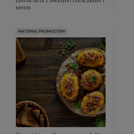
Letnia tarta z młodymi buraczkami i
serem
MATERIAŁ PROMOCYJNY