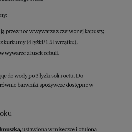
my:
ją przez noc w wywarze z czerwonej kapusty,
z kurkumy (4 łyżki/1,5 l wrzątku),
w wywarze z łusek cebuli.
ąc do wody po 3 łyżki soli i octu. Do
ę równie barwniki spożywcze dostępne w
roku
muszka,
ustawiona w miseczce i otulona