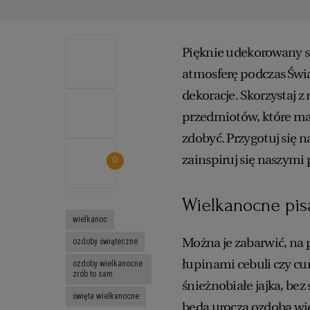
Pięknie udekorowany s
atmosferę podczas Świą
dekoracje. Skorzystaj
przedmiotów, które ma
zdobyć. Przygotuj się 
zainspiruj się naszymi
0
Wielkanocne pi
wielkanoc
Można je zabarwić, na 
ozdoby świąteczne
łupinami cebuli czy cur
ozdoby wielkanocne
zrób to sam
śnieżnobiałe jajka, be
święta wielkanocne
będą uroczą ozdobą wi