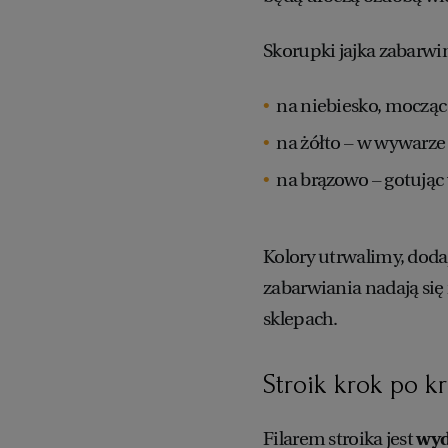
Skorupki jajka zabarwi
na niebiesko, mocząc 
na żółto – w wywarze 
na brązowo – gotując 
Kolory utrwalimy, dodaj
zabarwiania nadają si
sklepach.
Stroik krok po k
Filarem stroika jest
wyd