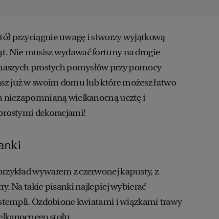
tół przyciągnie uwagę i stworzy wyjątkową
t. Nie musisz wydawać fortuny na drogie
 z naszych prostych pomysłów przy pomocy
sz już w swoim domu lub które możesz łatwo
na niezapomnianą wielkanocną ucztę i
 prostymi dekoracjami!
sanki
przykład wywarem z czerwonej kapusty, z
ry. Na takie pisanki najlepiej wybierać
z stempli. Ozdobione kwiatami i wiązkami trawy
elkanocnego stołu.