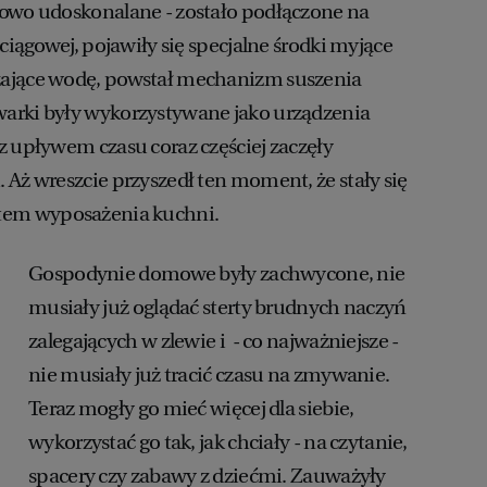
iowo udoskonalane - zostało podłączone na
ociągowej, pojawiły się specjalne środki myjące
ające wodę, powstał mechanizm suszenia
arki były wykorzystywane jako urządzenia
z upływem czasu coraz częściej zaczęły
 Aż wreszcie przyszedł ten moment, że stały się
em wyposażenia kuchni.
Gospodynie domowe były zachwycone, nie
musiały już oglądać sterty brudnych naczyń
zalegających w zlewie i - co najważniejsze -
nie musiały już tracić czasu na zmywanie.
Teraz mogły go mieć więcej dla siebie,
wykorzystać go tak, jak chciały - na czytanie,
spacery czy zabawy z dziećmi. Zauważyły