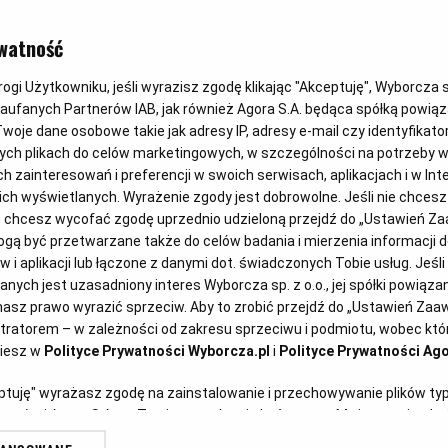
W poszukiw
watność
czasu w kuch
gi Użytkowniku, jeśli wyrazisz zgodę klikając "Akceptuję", Wyborcza sp.
Zaufanych Partnerów IAB, jak również Agora S.A. będąca spółką powią
woje dane osobowe takie jak adresy IP, adresy e-mail czy identyfikator
zmywać nac
ych plikach do celów marketingowych, w szczególności na potrzeby w
zainteresowań i preferencji w swoich serwisach, aplikacjach i w Inte
 nich wyświetlanych. Wyrażenie zgody jest dobrowolne. Jeśli nie chces
lub chcesz wycofać zgodę uprzednio udzieloną przejdź do „Ustawień 
oprac. Jolanta Łasiewicka
11.
ą być przetwarzane także do celów badania i mierzenia informacji 
 i aplikacji lub łączone z danymi dot. świadczonych Tobie usług. Jeśl
ych jest uzasadniony interes Wyborcza sp. z o.o., jej spółki powiązane
a za ręcznym
asz prawo wyrazić sprzeciw. Aby to zrobić przejdź do „Ustawień Za
la wielu osób
stratorem – w zależności od zakresu sprzeciwu i podmiotu, wobec któr
123rf.com)
ziesz w
Polityce Prywatności Wyborcza.pl
i
Polityce Prywatności Ago
eptuję" wyrażasz zgodę na zainstalowanie i przechowywanie plików ty
artnerów i Agora S.A. na Twoim urządzeniu końcowym. Możesz też w każ
plików cookie, ponownie wywołując narzędzie do zarządzania Twoimi p
olaków bez względu na płeć nie