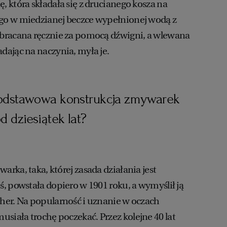
 która składała się z drucianego kosza na
o w miedzianej beczce wypełnionej wodą z
bracana ręcznie za pomocą dźwigni, a wlewana
ając na naczynia, myła je.
podstawowa konstrukcja zmywarek
d dziesiątek lat?
rka, taka, której zasada działania jest
, powstała dopiero w 1901 roku, a wymyślił ją
her. Na popularność i uznanie w oczach
iała trochę poczekać. Przez kolejne 40 lat