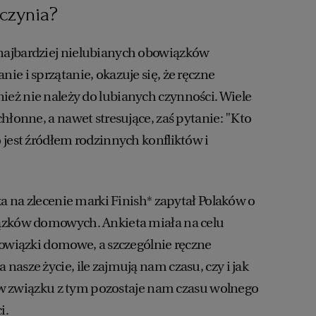
aczynia?
ajbardziej nielubianych obowiązków
e i sprzątanie, okazuje się, że ręczne
eż nie należy do lubianych czynności. Wiele
hłonne, a nawet stresujące, zaś pytanie: "Kto
 jest źródłem rodzinnych konfliktów i
ka na zlecenie marki Finish* zapytał Polaków o
ązków domowych. Ankieta miała na celu
bowiązki domowe, a szczególnie ręczne
asze życie, ile zajmują nam czasu, czy i jak
le w związku z tym pozostaje nam czasu wolnego
i.