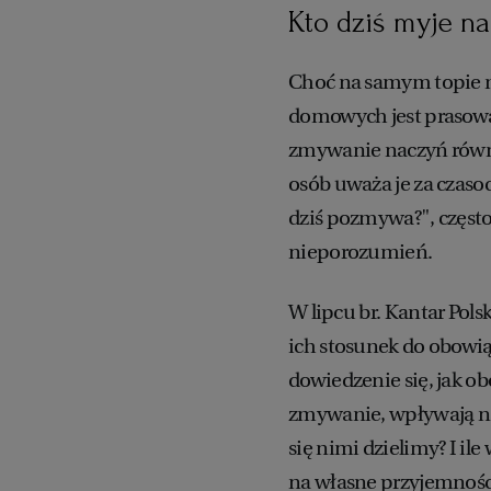
Kto dziś myje n
Choć na samym topie n
domowych jest prasowani
zmywanie naczyń równi
osób uważa je za czasoc
dziś pozmywa?", często
nieporozumień.
W lipcu br. Kantar Pols
ich stosunek do obowi
dowiedzenie się, jak o
zmywanie, wpływają na n
się nimi dzielimy? I i
na własne przyjemnośc