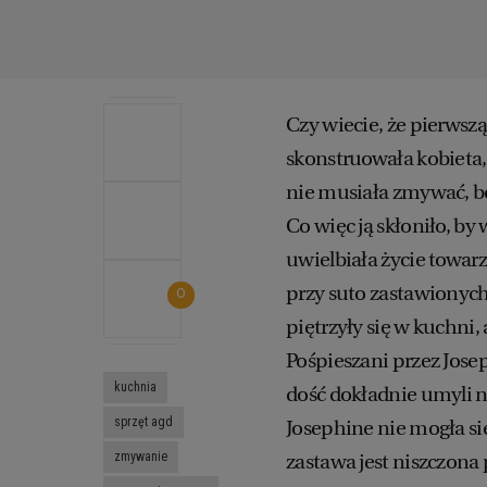
Czy wiecie, że pierwsz
skonstruowała kobieta
nie musiała zmywać, bo 
Co więc ją skłoniło, 
uwielbiała życie towarz
przy suto zastawionych
0
piętrzyły się w kuchni
Pośpieszani przez Josep
kuchnia
dość dokładnie umyli nacz
sprzęt agd
Josephine nie mogła si
zmywanie
zastawa jest niszczona 