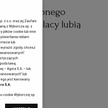
aniu utraconego
ni. Czy Polacy lubią
 z o.o. oraz jej Zaufani
zaną z Wyborcza sp. z
y plików cookie lub inne
zynia?
yświetlania reklam
rnecie lub
z wyrazić zgody, chcesz
Zaawansowanych”.
12.2020
dotyczących
i podstawą
j – Agora S.A. – lub
awansowanych” lub
ego jest kierowany.
ra S.A.
pu cookie Wyborczej sp.
dej chwili zmienić
referencjami dot.