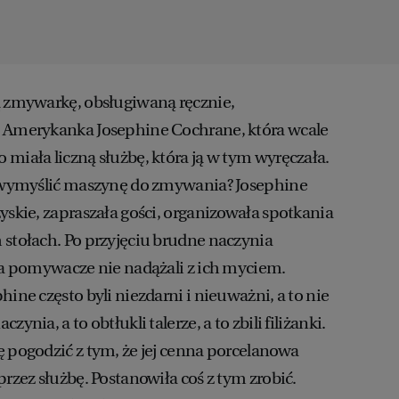
ą zmywarkę, obsługiwaną ręcznie,
, Amerykanka Josephine Cochrane, która wcale
miała liczną służbę, która ją w tym wyręczała.
by wymyślić maszynę do zmywania? Josephine
yskie, zapraszała gości, organizowała spotkania
 stołach. Po przyjęciu brudne naczynia
, a pomywacze nie nadążali z ich myciem.
hine często byli niezdarni i nieuważni, a to nie
ynia, a to obtłukli talerze, a to zbili filiżanki.
ę pogodzić z tym, że jej cenna porcelanowa
przez służbę. Postanowiła coś z tym zrobić.