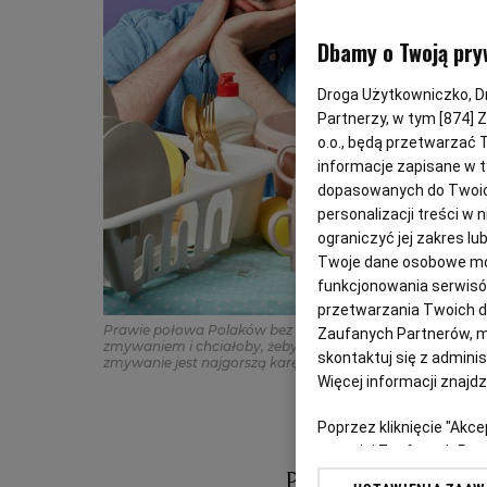
Dbamy o Twoją pry
Droga Użytkowniczko, Dro
Partnerzy, w tym [
874
] 
o.o., będą przetwarzać T
informacje zapisane w t
dopasowanych do Twoich 
personalizacji treści w
ograniczyć jej zakres 
Twoje dane osobowe mog
funkcjonowania serwisów
przetwarzania Twoich dan
Prawie połowa Polaków bez względu na płeć nie przepad
Zaufanych Partnerów, m
zmywaniem i chciałoby, żeby zrobił to za nich ktoś inny. D
skontaktuj się z admini
zmywanie jest najgorszą karę, jaką mogliby dostać.
(Fot. 
Więcej informacji znajd
Poprzez kliknięcie "Akc
z o. o. jej Zaufanych P
swoje preferencje dot. 
Prawie połowa P