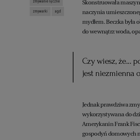
Skonstruowała maszynę,
zmywanie ręczne
naczynia umieszczoneg
zmywarki
agd
mydłem. Beczka była o
do wewnątrz woda, opad
Czy wiesz, że… 
jest niezmienna o
Jednak prawdziwa zmywa
wykorzystywana do dziś
Amerykanin Frank Fisc
gospodyń domowych mus