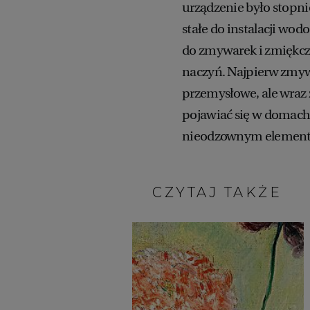
urządzenie było stopn
stałe do instalacji wod
do zmywarek i zmiękcz
naczyń. Najpierw zmyw
przemysłowe, ale wraz 
pojawiać się w domach.
nieodzownym element
CZYTAJ TAKŻE: