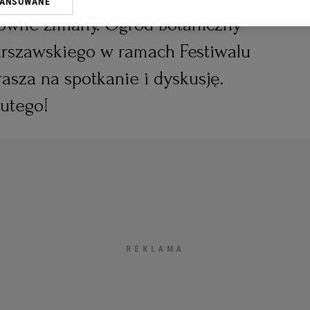
WANSOWANE
oprzez odnośnik „Ustawienia prywatności” w stopce serwisu i przecho
towne zmiany. Ogród Botaniczny
ne”. Zmiana ustawień plików cookie możliwa jest także za pomocą us
rszawskiego w ramach Festiwalu
erzy i Agora S.A. możemy przetwarzać dane osobowe w następujących
kalizacyjnych. Aktywne skanowanie charakterystyki urządzenia do cel
asza na spotkanie i dyskusję.
ji na urządzeniu lub dostęp do nich. Spersonalizowane reklamy i treśc
 i ulepszanie usług.
Lista Zaufanych Partnerów
lutego!