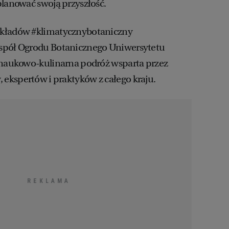
planować swoją przyszłość.
ykładów #klimatycznybotaniczny
spół Ogrodu Botanicznego Uniwersytetu
o naukowo-kulinarna podróż wsparta przez
ekspertów i praktyków z całego kraju.