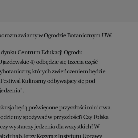
ia porozmawiamy w Ogrodzie Botanicznym UW.
 budynku Centrum Edukacji Ogrodu
jazdowskie 4) odbędzie się trzecia część
botaniczny, których zwieńczeniem będzie
Festiwal Kulinarny odbywający się pod
jedzenia".
yskusja będą poświęcone przyszłości rolnictwa.
 będziemy spożywać w przyszłości? Czy Polska
 czy wystarczy jedzenia dla wszystkich? W
: dr hab. Jerzy Kozyra z Instytutu Uprawy