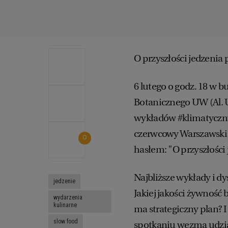
O przyszłości jedzen
6 lutego o godz. 18 w
Botanicznego UW (Al. U
wykładów #klimatyczny
czerwcowy Warszawski 
0
hasłem: "O przyszłości 
Najbliższe wykłady i d
jedzenie
Jakiej jakości żywność
wydarzenia
kulinarne
ma strategiczny plan? I
slow food
spotkaniu wezmą udział