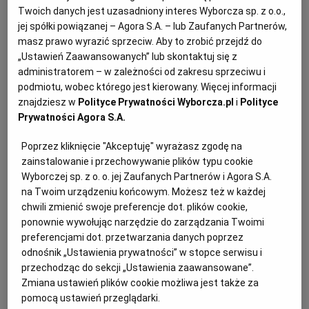
Twoich danych jest uzasadniony interes Wyborcza sp. z o.o.,
KUCHNIA MEKSYKAŃSKA
DOMOWE PRZETWORY
WYBORCZA TV I VOD
BIQDATA
GLIWICE
jej spółki powiązanej – Agora S.A. – lub Zaufanych Partnerów,
masz prawo wyrazić sprzeciw. Aby to zrobić przejdź do
„Ustawień Zaawansowanych” lub skontaktuj się z
SOST, DIPY I INNE DODATKI
GORZÓW WIELKOPOLSKI
KUCHNIA INDYJSKA
TYLKO ZDROWIE
JUTRONAUCI
administratorem – w zależności od zakresu sprzeciwu i
podmiotu, wobec którego jest kierowany. Więcej informacji
znajdziesz w
Polityce Prywatności Wyborcza.pl
i
Polityce
KSIĄŻKI. MAGAZYN DO CZYTANIA
KUCHNIA HISZPAŃSKA
ARCHIWUM
KALISZ
Prywatności Agora S.A.
KUCHNIA NIEMIECKA
NASZA EUROPA
INNE SERWISY
KATOWICE
Poprzez kliknięcie "Akceptuję" wyrażasz zgodę na
zainstalowanie i przechowywanie plików typu cookie
Wyborczej sp. z o. o. jej Zaufanych Partnerów i Agora S.A.
SŁÓWKA. MAGAZYN O JĘZYKU
GAZETA.PL
KIELCE
na Twoim urządzeniu końcowym. Możesz też w każdej
chwili zmienić swoje preferencje dot. plików cookie,
ponownie wywołując narzędzie do zarządzania Twoimi
KOSZALIN
TOK FM
preferencjami dot. przetwarzania danych poprzez
odnośnik „Ustawienia prywatności” w stopce serwisu i
przechodząc do sekcji „Ustawienia zaawansowane”.
SPORT.PL
KRAKÓW
Zmiana ustawień plików cookie możliwa jest także za
Przewodnik Gault & Millau Polska 2020 to kulinarna
pomocą ustawień przeglądarki.