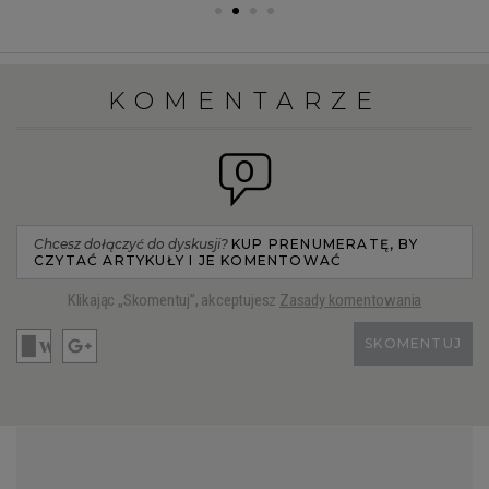
WROCŁAW
KOMENTARZE
ZAKOPANE
0
ZIELONA GÓRA
Chcesz dołączyć do dyskusji?
KUP PRENUMERATĘ, BY
CZYTAĆ ARTYKUŁY I JE KOMENTOWAĆ
Klikając „Skomentuj”, akceptujesz
Zasady komentowania
SKOMENTUJ