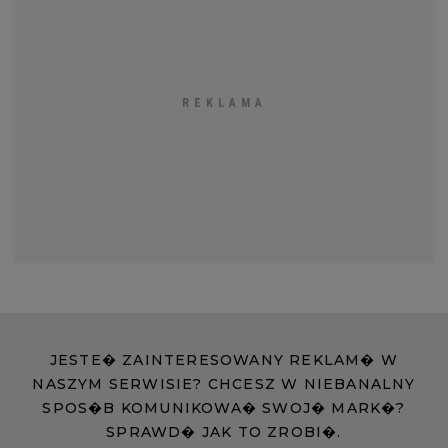
JESTE� ZAINTERESOWANY REKLAM� W
NASZYM SERWISIE? CHCESZ W NIEBANALNY
SPOS�B KOMUNIKOWA� SWOJ� MARK�?
SPRAWD� JAK TO ZROBI�.