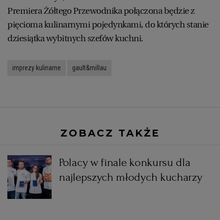
Premiera Żółtego Przewodnika połączona będzie z
pięcioma kulinarnymi pojedynkami, do których stanie
RZESZÓW
dziesiątka wybitnych szefów kuchni.
SOSNOWIEC
imprezy kulinarne
gault&millau
SZCZECIN
TORUŃ
ZOBACZ TAKŻE
TRÓJMIASTO
Polacy w finale konkursu dla
WAŁBRZYCH
najlepszych młodych kucharzy
WARSZAWA