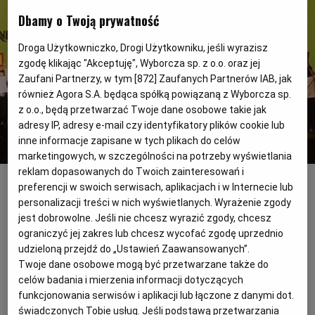
Dbamy o Twoją prywatność
PODRÓŻE KULINARNE
DOMOWE PRZYJĘCIE
KUCHNIA CHIŃSKA
NASZE SERWISY
FIT PRZEPISY
NAPOJE
ZAKUPY
Droga Użytkowniczko, Drogi Użytkowniku, jeśli wyrazisz
zgodę klikając "Akceptuję", Wyborcza sp. z o.o. oraz jej
HISTORIE KULINARNE
SPRZĘT KUCHENNY
SERWISY LOKALNE
KUCHNIA TAJSKA
SAŁATKI
WEGE
GRILL
Zaufani Partnerzy, w tym [
872
] Zaufanych Partnerów IAB, jak
również Agora S.A. będąca spółką powiązaną z Wyborcza sp.
z o.o., będą przetwarzać Twoje dane osobowe takie jak
FELIETONY KULINARNE
KUCHNIA GRECKA
WYBORCZA.PL
MAKARONY
BIAŁYSTOK
WEGAN
adresy IP, adresy e-mail czy identyfikatory plików cookie lub
inne informacje zapisane w tych plikach do celów
marketingowych, w szczególności na potrzeby wyświetlania
KUCHNIA PORTUGALSKA
KSIĄŻKI KULINARNE
BIELSKO-BIAŁA
BEZ GLUTENU
MAGAZYNY
DRÓB
Gala przewodnika Gault&Millau
(Ela Polcyn)
reklam dopasowanych do Twoich zainteresowań i
preferencji w swoich serwisach, aplikacjach i w Internecie lub
personalizacji treści w nich wyświetlanych. Wyrażenie zgody
W poniedziałek, 25 listopada, odbędzie się
KUCHNIA FRANCUSKA
WYBORCZA CLASSIC
DUŻY FORMAT
SZEF KUCHNI
BYDGOSZCZ
MIĘSA
jest dobrowolne. Jeśli nie chcesz wyrazić zgody, chcesz
premiera VI edycji Żółtego Przewodnika
ograniczyć jej zakres lub chcesz wycofać zgodę uprzednio
Gault & Millau połączona z wręczeniem
udzieloną przejdź do „Ustawień Zaawansowanych”.
KUCHNIA AMERYKAŃSKA
WOLNA SOBOTA
WYBORCZA.BIZ
CZĘSTOCHOWA
RYBY
Twoje dane osobowe mogą być przetwarzane także do
nagród najlepszym szefom kuchni w
celów badania i mierzenia informacji dotyczących
Polsce. Tym razem uroczysta gala odbędzie
WYSOKIE OBCASY
KUCHNIA POLSKA
ALE HISTORIA
PRZEKĄSKI
ELBLĄG
funkcjonowania serwisów i aplikacji lub łączone z danymi dot.
się w Warszawie.
świadczonych Tobie usług. Jeśli podstawą przetwarzania