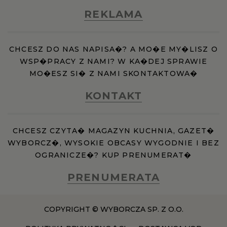
REKLAMA
CHCESZ DO NAS NAPISA�? A MO�E MY�LISZ O
WSP�PRACY Z NAMI? W KA�DEJ SPRAWIE
MO�ESZ SI� Z NAMI SKONTAKTOWA�
KONTAKT
CHCESZ CZYTA� MAGAZYN KUCHNIA, GAZET�
WYBORCZ�, WYSOKIE OBCASY WYGODNIE I BEZ
OGRANICZE�? KUP PRENUMERAT�
PRENUMERATA
COPYRIGHT © WYBORCZA SP. Z O.O.