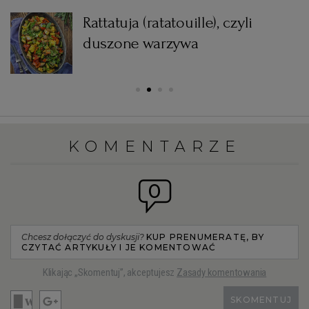
Rattatuja (ratatouille), czyli
WROCŁAW
a
duszone warzywa
ZAKOPANE
ZIELONA GÓRA
KOMENTARZE
0
Chcesz dołączyć do dyskusji?
KUP PRENUMERATĘ, BY
CZYTAĆ ARTYKUŁY I JE KOMENTOWAĆ
Klikając „Skomentuj”, akceptujesz
Zasady komentowania
SKOMENTUJ