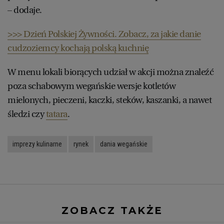
– dodaje.
RZESZÓW
>>> Dzień Polskiej Żywności. Zobacz, za jakie danie
cudzoziemcy kochają polską kuchnię
SOSNOWIEC
W menu lokali biorących udział w akcji można znaleźć
poza schabowym wegańskie wersje kotletów
SZCZECIN
mielonych, pieczeni, kaczki, steków, kaszanki, a nawet
śledzi czy
tatara
.
TORUŃ
imprezy kulinarne
rynek
dania wegańskie
TRÓJMIASTO
WAŁBRZYCH
WARSZAWA
ZOBACZ TAKŻE