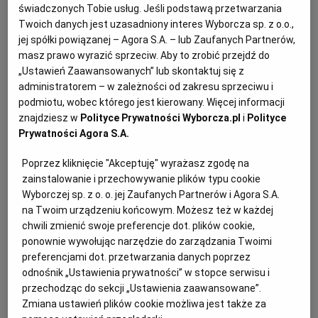
świadczonych Tobie usług. Jeśli podstawą przetwarzania
KUCHNIA MEKSYKAŃSKA
DOMOWE PRZETWORY
WYBORCZA TV I VOD
BIQDATA
GLIWICE
Twoich danych jest uzasadniony interes Wyborcza sp. z o.o.,
jej spółki powiązanej – Agora S.A. – lub Zaufanych Partnerów,
masz prawo wyrazić sprzeciw. Aby to zrobić przejdź do
SOST, DIPY I INNE DODATKI
GORZÓW WIELKOPOLSKI
KUCHNIA INDYJSKA
TYLKO ZDROWIE
JUTRONAUCI
„Ustawień Zaawansowanych” lub skontaktuj się z
administratorem – w zależności od zakresu sprzeciwu i
podmiotu, wobec którego jest kierowany. Więcej informacji
KSIĄŻKI. MAGAZYN DO CZYTANIA
KUCHNIA HISZPAŃSKA
ARCHIWUM
KALISZ
znajdziesz w
Polityce Prywatności Wyborcza.pl
i
Polityce
Prywatności Agora S.A.
KUCHNIA NIEMIECKA
NASZA EUROPA
INNE SERWISY
KATOWICE
Poprzez kliknięcie "Akceptuję" wyrażasz zgodę na
zainstalowanie i przechowywanie plików typu cookie
SŁÓWKA. MAGAZYN O JĘZYKU
GAZETA.PL
KIELCE
Wyborczej sp. z o. o. jej Zaufanych Partnerów i Agora S.A.
na Twoim urządzeniu końcowym. Możesz też w każdej
chwili zmienić swoje preferencje dot. plików cookie,
KOSZALIN
TOK FM
ponownie wywołując narzędzie do zarządzania Twoimi
Wegański
schabowy
? Czemu nie. Zwłaszcza że jedząc
preferencjami dot. przetwarzania danych poprzez
go na niedzielny obiad, wspomożemy działalność
odnośnik „Ustawienia prywatności” w stopce serwisu i
SPORT.PL
KRAKÓW
przechodząc do sekcji „Ustawienia zaawansowane”.
Stowarzyszenia Otwarte Klatki. Z każdego
Zmiana ustawień plików cookie możliwa jest także za
zamówionego 25 sierpnia roślinnego schaboszczaka