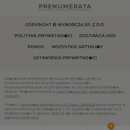
PRENUMERATA
COPYRIGHT © WYBORCZA SP. Z O.O.
POLITYKA PRYWATNO�CI
DOSTAWCA VOD
POMOC
WSZYSTKIE ARTYKU�Y
USTAWIENIA PRYWATNO�CI
W�a�ciciel niniejszego serwisu nie wyra�a zgody na
zwielokrotnianie ani inne korzystanie z utwor�w
rozpowszechnionych w tym serwisie, w celu eksploracji tekst�w i
danych. Wi�cej informacji w
zastrze�eniu dot. eksploracji tekst�w
i danych
.
Tre�ci z
serwis�w internetowych Grupy Gazeta.pl
prezentujemy w
ramach komercyjnej wsp�pracy z ich wydawc� Gazeta.pl sp. z o.o.
Wybrane tre�ci z serwisu Sport.pl s� dost�pne po wykupieniu
p�atnej subskrypcji.
0