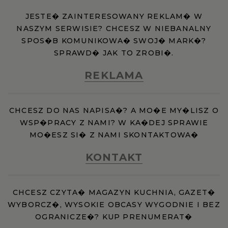
JESTE� ZAINTERESOWANY REKLAM� W
NASZYM SERWISIE? CHCESZ W NIEBANALNY
SPOS�B KOMUNIKOWA� SWOJ� MARK�?
SPRAWD� JAK TO ZROBI�.
REKLAMA
CHCESZ DO NAS NAPISA�? A MO�E MY�LISZ O
WSP�PRACY Z NAMI? W KA�DEJ SPRAWIE
MO�ESZ SI� Z NAMI SKONTAKTOWA�
KONTAKT
CHCESZ CZYTA� MAGAZYN KUCHNIA, GAZET�
WYBORCZ�, WYSOKIE OBCASY WYGODNIE I BEZ
OGRANICZE�? KUP PRENUMERAT�