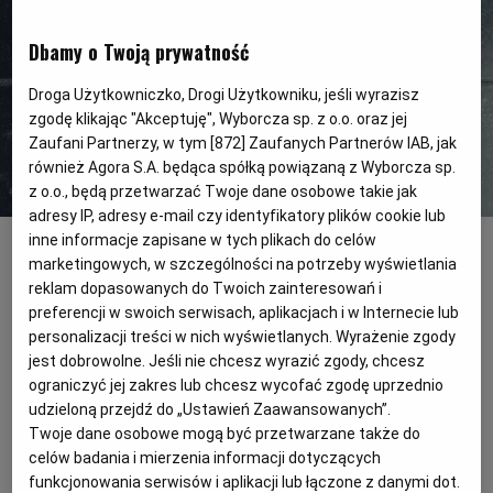
Dbamy o Twoją prywatność
PODRÓŻE KULINARNE
DOMOWE PRZYJĘCIE
KUCHNIA CHIŃSKA
NASZE SERWISY
FIT PRZEPISY
NAPOJE
ZAKUPY
Droga Użytkowniczko, Drogi Użytkowniku, jeśli wyrazisz
zgodę klikając "Akceptuję", Wyborcza sp. z o.o. oraz jej
HISTORIE KULINARNE
SPRZĘT KUCHENNY
SERWISY LOKALNE
KUCHNIA TAJSKA
SAŁATKI
WEGE
GRILL
Zaufani Partnerzy, w tym [
872
] Zaufanych Partnerów IAB, jak
również Agora S.A. będąca spółką powiązaną z Wyborcza sp.
FELIETONY KULINARNE
KUCHNIA GRECKA
WYBORCZA.PL
MAKARONY
BIAŁYSTOK
WEGAN
z o.o., będą przetwarzać Twoje dane osobowe takie jak
adresy IP, adresy e-mail czy identyfikatory plików cookie lub
wegański kotlet schabowy
(Lokal Vegan Bistro)
inne informacje zapisane w tych plikach do celów
KUCHNIA PORTUGALSKA
KSIĄŻKI KULINARNE
BIELSKO-BIAŁA
BEZ GLUTENU
MAGAZYNY
DRÓB
marketingowych, w szczególności na potrzeby wyświetlania
Z okazji Dnia Polskiej Żywności
reklam dopasowanych do Twoich zainteresowań i
preferencji w swoich serwisach, aplikacjach i w Internecie lub
obchodzonego 25 sierpnia Stowarzyszenie
KUCHNIA FRANCUSKA
WYBORCZA CLASSIC
DUŻY FORMAT
SZEF KUCHNI
BYDGOSZCZ
MIĘSA
personalizacji treści w nich wyświetlanych. Wyrażenie zgody
Otwarte Klaski zorganizowało specjalną
jest dobrowolne. Jeśli nie chcesz wyrazić zgody, chcesz
akcję w warszawskich wegańskich
ograniczyć jej zakres lub chcesz wycofać zgodę uprzednio
KUCHNIA AMERYKAŃSKA
WOLNA SOBOTA
WYBORCZA.BIZ
CZĘSTOCHOWA
RYBY
udzieloną przejdź do „Ustawień Zaawansowanych”.
restauracjach.
Twoje dane osobowe mogą być przetwarzane także do
WYSOKIE OBCASY
KUCHNIA POLSKA
ALE HISTORIA
PRZEKĄSKI
ELBLĄG
celów badania i mierzenia informacji dotyczących
funkcjonowania serwisów i aplikacji lub łączone z danymi dot.