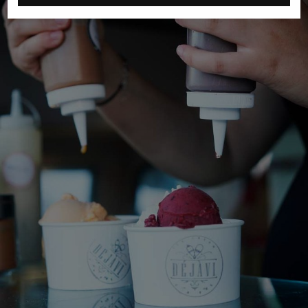
RZESZÓW
SOSNOWIEC
SZCZECIN
TORUŃ
TRÓJMIASTO
WAŁBRZYCH
WARSZAWA