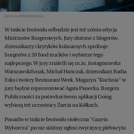
WROCŁAW
Żarcie na Kółkach
mat.pras.
ZAKOPANE
W trakcie festiwalu odbędzie jest też szósta edycja
Mistrzostw Burgerowych. Jury złożone z blogerów,
ZIELONA GÓRA
dziennikarzy i krytyków kulinarnych spróbuje
burgerów z 20 food trucków i wybierze tego
najlepszego. W jury znaleźli się m.in. instagramerka
WarszawskiSmak, Michał Hańczak, dziennikarz Radia
Eska i twórcy Restaurant Week. Magazyn "Kuchnia" w
jury będzie reprezentować Agata Piasecka. Burgera
Publiczności za pośrednictwem aplikacji Going
wybiorą też uczestnicy Żarcia na Kółkach.
Ponadto w trakcie festiwalu stołeczna "Gazeta
Wyborcza" po raz siódmy ogłosi zwycięzcę plebiscytu