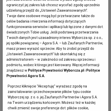
ograniczyć jej zakres lub chcesz wycofać zgodę uprzednio
a stołeczna "Gazeta Wyborcza" przyzna
KUCHNIA MEKSYKAŃSKA
DOMOWE PRZETWORY
WYBORCZA TV I VOD
BIQDATA
GLIWICE
udzieloną przejdź do „Ustawień Zaawansowanych”.
tytuł tegorocznej Warszawskiej Pyzy.
Twoje dane osobowe mogą być przetwarzane także do
celów badania i mierzenia informacji dotyczących
SOST, DIPY I INNE DODATKI
GORZÓW WIELKOPOLSKI
KUCHNIA INDYJSKA
TYLKO ZDROWIE
JUTRONAUCI
funkcjonowania serwisów i aplikacji lub łączone z danymi dot.
świadczonych Tobie usług. Jeśli podstawą przetwarzania
KSIĄŻKI. MAGAZYN DO CZYTANIA
KUCHNIA HISZPAŃSKA
ARCHIWUM
KALISZ
Twoich danych jest uzasadniony interes Wyborcza sp. z o.o.,
jej spółki powiązanej – Agora S.A. – lub Zaufanych Partnerów,
masz prawo wyrazić sprzeciw. Aby to zrobić przejdź do
KUCHNIA NIEMIECKA
NASZA EUROPA
INNE SERWISY
KATOWICE
„Ustawień Zaawansowanych” lub skontaktuj się z
administratorem – w zależności od zakresu sprzeciwu i
podmiotu, wobec którego jest kierowany. Więcej informacji
SŁÓWKA. MAGAZYN O JĘZYKU
GAZETA.PL
KIELCE
znajdziesz w
Polityce Prywatności Wyborcza.pl
i
Polityce
Prywatności Agora S.A.
KOSZALIN
TOK FM
Poprzez kliknięcie "Akceptuję" wyrażasz zgodę na
zainstalowanie i przechowywanie plików typu cookie
Wyborczej sp. z o. o. jej Zaufanych Partnerów i Agora S.A.
SPORT.PL
KRAKÓW
na Twoim urządzeniu końcowym. Możesz też w każdej
chwili zmienić swoje preferencje dot. plików cookie,