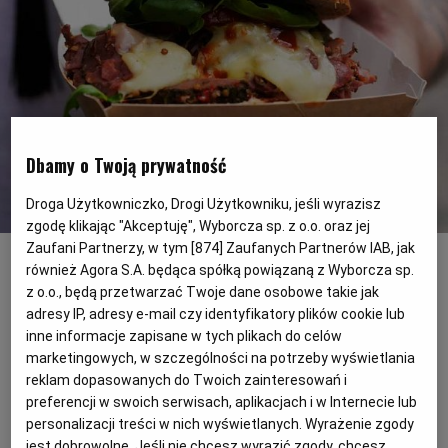
PODRÓŻE KULINARNE
DOMOWE PRZYJĘCIE
KUCHNIA CHIŃSKA
NASZE SERWISY
FIT PRZEPISY
NAPOJE
ZAKUPY
HISTORIE KULINARNE
SPRZĘT KUCHENNY
SERWISY LOKALNE
KUCHNIA TAJSKA
SAŁATKI
WEGE
GRILL
Dbamy o Twoją prywatność
FELIETONY KULINARNE
KUCHNIA GRECKA
WYBORCZA.PL
MAKARONY
BIAŁYSTOK
WEGAN
Droga Użytkowniczko, Drogi Użytkowniku, jeśli wyrazisz
zgodę klikając "Akceptuję", Wyborcza sp. z o.o. oraz jej
KUCHNIA PORTUGALSKA
KSIĄŻKI KULINARNE
BIELSKO-BIAŁA
BEZ GLUTENU
MAGAZYNY
DRÓB
Żarcie na Kółkach
(mat.pras.)
Zaufani Partnerzy, w tym [
874
] Zaufanych Partnerów IAB, jak
również Agora S.A. będąca spółką powiązaną z Wyborcza sp.
W weekend 24-25 sierpnia na błoniach
z o.o., będą przetwarzać Twoje dane osobowe takie jak
KUCHNIA FRANCUSKA
WYBORCZA CLASSIC
DUŻY FORMAT
SZEF KUCHNI
BYDGOSZCZ
MIĘSA
adresy IP, adresy e-mail czy identyfikatory plików cookie lub
PGE Narodowego zaparkuje ponad 100
inne informacje zapisane w tych plikach do celów
food trucków serwujących jedzenie z
KUCHNIA AMERYKAŃSKA
WOLNA SOBOTA
WYBORCZA.BIZ
CZĘSTOCHOWA
RYBY
marketingowych, w szczególności na potrzeby wyświetlania
reklam dopasowanych do Twoich zainteresowań i
różnych stron świata. W trakcie festiwalu
preferencji w swoich serwisach, aplikacjach i w Internecie lub
dwadzieścia wozów serwujących burgery
WYSOKIE OBCASY
KUCHNIA POLSKA
ALE HISTORIA
PRZEKĄSKI
ELBLĄG
personalizacji treści w nich wyświetlanych. Wyrażenie zgody
zmierzy się w Mistrzostwach Burgerowych,
jest dobrowolne. Jeśli nie chcesz wyrazić zgody, chcesz