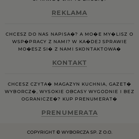
REKLAMA
CHCESZ DO NAS NAPISA�? A MO�E MY�LISZ O
WSP�PRACY Z NAMI? W KA�DEJ SPRAWIE
MO�ESZ SI� Z NAMI SKONTAKTOWA�
KONTAKT
CHCESZ CZYTA� MAGAZYN KUCHNIA, GAZET�
WYBORCZ�, WYSOKIE OBCASY WYGODNIE I BEZ
OGRANICZE�? KUP PRENUMERAT�
PRENUMERATA
COPYRIGHT © WYBORCZA SP. Z O.O.