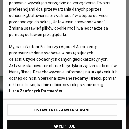
PUBLIO.PL
LUBLIN
ponownie wywołując narzędzie do zarządzania Twoimi
Żarcie na Kółkach połączone z dwoma konkursami
preferencjami dot. przetwarzania danych poprzez
odnośnik „Ustawienia prywatności” w stopce serwisu i
kulinarnymi będzie największym zlotem food trucków
KULTURALNYSKLEP.PL
ŁÓDŹ
przechodząc do sekcji „Ustawienia zaawansowane”.
w Polsce. Na błoniach PGE Narodowego zaparkują
Zmiana ustawień plików cookie możliwa jest także za
samochody serwujące jedzenie z różnych stron świata.
pomocą ustawień przeglądarki.
OLSZTYN
DZIECKO
Spróbować będzie można zarówno swojskich
My, nasi Zaufani Partnerzy i Agora S.A. możemy
zapiekanek czy burgerów w wielu odsłonach, jak i
przetwarzać dane osobowe w następujących
ZDROWIE
OPOLE
ramenu, udonu czy corn-dogów. Coś dla siebie znajdą
celach:
Użycie dokładnych danych geolokalizacyjnych.
też weganie, wegetarianie i amatorzy słodkości.
Aktywne skanowanie charakterystyki urządzenia do celów
identyfikacji. Przechowywanie informacji na urządzeniu lub
POGODA
PŁOCK
dostęp do nich. Spersonalizowane reklamy i treści, pomiar
reklam i treści, badnie odbiorców i ulepszanie usług.
PODRÓŻE
POZNAŃ
Lista Zaufanych Partnerów
RADOM
WIDEO
USTAWIENIA ZAAWANSOWANE
RYBNIK
FORUM
AKCEPTUJĘ