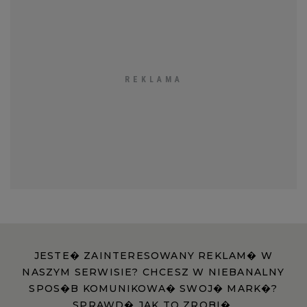
JESTE� ZAINTERESOWANY REKLAM� W
NASZYM SERWISIE? CHCESZ W NIEBANALNY
SPOS�B KOMUNIKOWA� SWOJ� MARK�?
SPRAWD� JAK TO ZROBI�.