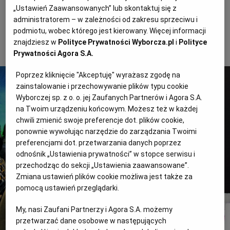
„Ustawień Zaawansowanych” lub skontaktuj się z
administratorem – w zależności od zakresu sprzeciwu i
RZESZÓW
podmiotu, wobec którego jest kierowany. Więcej informacji
12-19.07 TRANSATLANTYK FESTIVAL, Łódź
znajdziesz w
Polityce Prywatności Wyborcza.pl
i
Polityce
Prywatności Agora S.A.
SOSNOWIEC
Poprzez kliknięcie "Akceptuję" wyrażasz zgodę na
zainstalowanie i przechowywanie plików typu cookie
SZCZECIN
Wyborczej sp. z o. o. jej Zaufanych Partnerów i Agora S.A.
na Twoim urządzeniu końcowym. Możesz też w każdej
TORUŃ
chwili zmienić swoje preferencje dot. plików cookie,
ponownie wywołując narzędzie do zarządzania Twoimi
preferencjami dot. przetwarzania danych poprzez
TRÓJMIASTO
odnośnik „Ustawienia prywatności” w stopce serwisu i
przechodząc do sekcji „Ustawienia zaawansowane”.
Zmiana ustawień plików cookie możliwa jest także za
WAŁBRZYCH
pomocą ustawień przeglądarki.
My, nasi Zaufani Partnerzy i Agora S.A. możemy
WARSZAWA
przetwarzać dane osobowe w następujących