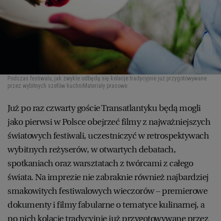
Podczas festiwalu, jak zwykle odbędą się kolacje tradycyjnie już przygotowywane
przez wybitnych szefów kuchni
Materiały prasowe
Już po raz czwarty goście Transatlantyku będą mogli
jako pierwsi w Polsce obejrzeć filmy z najważniejszych
światowych festiwali, uczestniczyć w retrospektywach
wybitnych reżyserów, w otwartych debatach,
spotkaniach oraz warsztatach z twórcami z całego
świata. Na imprezie nie zabraknie również najbardziej
smakowitych festiwalowych wieczorów – premierowe
dokumenty i filmy fabularne o tematyce kulinarnej, a
po nich kolacje tradycyjnie już przygotowywane przez