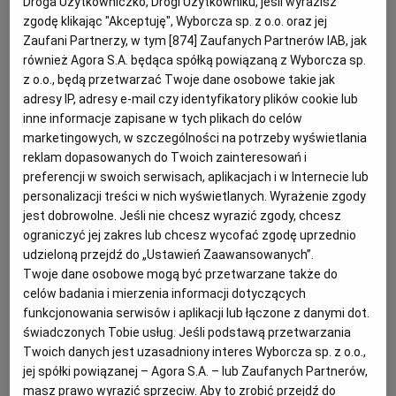
Droga Użytkowniczko, Drogi Użytkowniku, jeśli wyrazisz
PUBLIO.PL
LUBLIN
Festiwal kulinarno-artystyczny, który odwiedzają tłumy
zgodę klikając "Akceptuję", Wyborcza sp. z o.o. oraz jej
Zaufani Partnerzy, w tym [
874
] Zaufanych Partnerów IAB, jak
gości. Będziemy mogli obejrzeć pokaz przyrządzania
również Agora S.A. będąca spółką powiązaną z Wyborcza sp.
KULTURALNYSKLEP.PL
ŁÓDŹ
i wędzenia słynnej zatorskiej ryby. Potrawy z niej oraz
z o.o., będą przetwarzać Twoje dane osobowe takie jak
inne regionalne smakołyki jak zawsze przygotują
adresy IP, adresy e-mail czy identyfikatory plików cookie lub
OLSZTYN
DZIECKO
członkinie kół gospodyń wiejskich.
inne informacje zapisane w tych plikach do celów
marketingowych, w szczególności na potrzeby wyświetlania
rokzator.pl
reklam dopasowanych do Twoich zainteresowań i
ZDROWIE
OPOLE
preferencji w swoich serwisach, aplikacjach i w Internecie lub
personalizacji treści w nich wyświetlanych. Wyrażenie zgody
11-14.07 JARMARK GALICYJSKI,
jest dobrowolne. Jeśli nie chcesz wyrazić zgody, chcesz
POGODA
PŁOCK
ograniczyć jej zakres lub chcesz wycofać zgodę uprzednio
Lubaczów, Roztocze
udzieloną przejdź do „Ustawień Zaawansowanych”.
Twoje dane osobowe mogą być przetwarzane także do
PODRÓŻE
POZNAŃ
celów badania i mierzenia informacji dotyczących
Najważniejszym punktem programu jest tu konkurs
funkcjonowania serwisów i aplikacji lub łączone z danymi dot.
kulinarny „Galicyjskie Smaki Wczoraj, Dziś i Jutro",
RADOM
WIDEO
świadczonych Tobie usług. Jeśli podstawą przetwarzania
gdzie królują niepowtarzalne potrawy i tradycyjne
Twoich danych jest uzasadniony interes Wyborcza sp. z o.o.,
wyroby, których można najeść się do syta.
jej spółki powiązanej – Agora S.A. – lub Zaufanych Partnerów,
RYBNIK
FORUM
masz prawo wyrazić sprzeciw. Aby to zrobić przejdź do
ziemialubaczowska.com