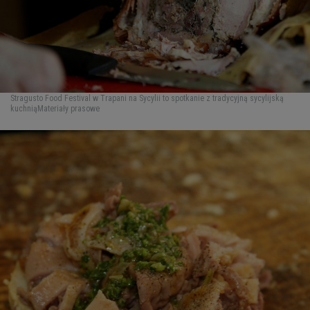
Stragusto Food Festival w Trapani na Sycylii to spotkanie z tradycyjną sycylijską
kuchnią
Materiały prasowe