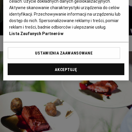
celach:
Użycie dokładnych danych geolokalizacyjnych.
Aktywne skanowanie charakterystyki urządzenia do celów
WROCŁAW
identyfikacji. Przechowywanie informacji na urządzeniu lub
dostęp do nich. Spersonalizowane reklamy i treści, pomiar
ZAKOPANE
reklam i treści, badnie odbiorców i ulepszanie usług.
Lista Zaufanych Partnerów
Już po raz czwarty goście Transatlantyku będą mogli jako pierwsi w Polsce obejrzeć
filmy z najważniejszych światowych festiwali
Materiały prasowe
ZIELONA GÓRA
USTAWIENIA ZAAWANSOWANE
AKCEPTUJĘ