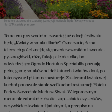
Tematem przewodnim czwartej już edycji festiwalu będą 'Kwiaty w smaku
lilaróż'
Materiały prasowe
Tematem przewodnim czwartej już edycji festiwalu
będą „Kwiaty w smaku lilaróż”. Oznacza to, że na
talerzach gości znajdą się przede wszystkim lawenda,
pysznogłówki, róże, fuksje, ale nie tylko, bo
odwiedzający Ogrody Hortulus Spectabilis poznają
pełną gamę smaków od delikatnych kwiatów dyni, po
intensywne i pikantne nasturcje. Za sterami kwiatowej
kuchni ponownie stanie szef kuchni restauracji Hotelu
Park w Szczecinie Mariusz Siwak. W tegorocznym
menu nie zabraknie: risotta, zup, sałatek czy serków,
oczywiście z kwiatami jadalnymi, a przepisy na