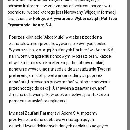
administratorem – w zależności od zakresu sprzeciwu i
KUCHNIA MEKSYKAŃSKA
DOMOWE PRZETWORY
WYBORCZA TV I VOD
BIQDATA
GLIWICE
podmiotu, wobec którego jest kierowany. Więcej informacji
znajdziesz w
Polityce Prywatności Wyborcza.pl
i
Polityce
Prywatności Agora S.A.
SOST, DIPY I INNE DODATKI
GORZÓW WIELKOPOLSKI
KUCHNIA INDYJSKA
TYLKO ZDROWIE
JUTRONAUCI
Poprzez kliknięcie "Akceptuję" wyrażasz zgodę na
zainstalowanie i przechowywanie plików typu cookie
KSIĄŻKI. MAGAZYN DO CZYTANIA
KUCHNIA HISZPAŃSKA
ARCHIWUM
KALISZ
Wyborczej sp. z o. o. jej Zaufanych Partnerów i Agora S.A.
na Twoim urządzeniu końcowym. Możesz też w każdej
KUCHNIA NIEMIECKA
NASZA EUROPA
INNE SERWISY
KATOWICE
chwili zmienić swoje preferencje dot. plików cookie,
ponownie wywołując narzędzie do zarządzania Twoimi
preferencjami dot. przetwarzania danych poprzez
SŁÓWKA. MAGAZYN O JĘZYKU
GAZETA.PL
KIELCE
odnośnik „Ustawienia prywatności” w stopce serwisu i
przechodząc do sekcji „Ustawienia zaawansowane”.
06-07.04 Gdańsk, Pomorze, Grill Festiwal
Zmiana ustawień plików cookie możliwa jest także za
KOSZALIN
TOK FM
2019
pomocą ustawień przeglądarki.
My, nasi Zaufani Partnerzy i Agora S.A. możemy
SPORT.PL
KRAKÓW
Przed jego uczestnikami staną takie zadania jak
przetwarzać dane osobowe w następujących
przygotowanie przystawki z ryb bałtyckich lub
celach:
Użycie dokładnych danych geolokalizacyjnych.