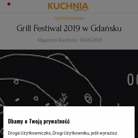
GASTRONOMIA
PRZEPISY
Grill Festiwal 2019 w Gdańsku
Zaloguj się
Magazyn Kuchnia
04.04.2019
ŚNIADANIA
OKAZJE
KUCHNIE ŚWIATA
HALLOWEEN
OBIADY
BOŻE NARODZENIE
DANIA SEZONOWE
KUCHNIA WŁOSKA
KOLACJE
KUCHNIA BRYTYJSKA
KARNAWAŁ
PORADY
DESERY
KUCHNIA AFRYKAŃSKA
SZKOŁA GOTOWANIA
ZDROWA DIETA
WIELKANOC
ZUPY
Dbamy o Twoją prywatność
Droga Użytkowniczko, Drogi Użytkowniku, jeśli wyrazisz
KUCHNIA JAPOŃSKA
DO POCZYTANIA
WALENTYNKI
PORADY
CIASTA
DIETA