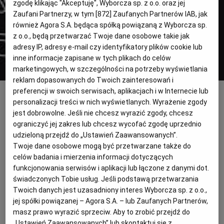
zgodę klikając "Akceptuję", Wyborcza sp. z o.o. oraz jej
Zaufani Partnerzy, w tym [
872
] Zaufanych Partnerów IAB, jak
również Agora S.A. będąca spółką powiązaną z Wyborcza sp.
PODRÓŻE KULINARNE
DOMOWE PRZYJĘCIE
KUCHNIA CHIŃSKA
NASZE SERWISY
FIT PRZEPISY
NAPOJE
ZAKUPY
z o.o., będą przetwarzać Twoje dane osobowe takie jak
adresy IP, adresy e-mail czy identyfikatory plików cookie lub
HISTORIE KULINARNE
SPRZĘT KUCHENNY
SERWISY LOKALNE
KUCHNIA TAJSKA
SAŁATKI
WEGE
GRILL
inne informacje zapisane w tych plikach do celów
marketingowych, w szczególności na potrzeby wyświetlania
reklam dopasowanych do Twoich zainteresowań i
Grill Festiwal 2019 w Gdańsku
(materiały prasowe)
FELIETONY KULINARNE
KUCHNIA GRECKA
WYBORCZA.PL
MAKARONY
BIAŁYSTOK
WEGAN
preferencji w swoich serwisach, aplikacjach i w Internecie lub
personalizacji treści w nich wyświetlanych. Wyrażenie zgody
Podczas tegorocznego festiwalu odbędzie
jest dobrowolne. Jeśli nie chcesz wyrazić zgody, chcesz
KUCHNIA PORTUGALSKA
KSIĄŻKI KULINARNE
BIELSKO-BIAŁA
BEZ GLUTENU
MAGAZYNY
DRÓB
ograniczyć jej zakres lub chcesz wycofać zgodę uprzednio
się pierwsza edycja konkursu dla uczniów
udzieloną przejdź do „Ustawień Zaawansowanych”.
szkół gastronomicznych (6 kwietnia)
Twoje dane osobowe mogą być przetwarzane także do
KUCHNIA FRANCUSKA
WYBORCZA CLASSIC
DUŻY FORMAT
SZEF KUCHNI
BYDGOSZCZ
MIĘSA
i profesjonalnych kucharzy (7 kwietnia).
celów badania i mierzenia informacji dotyczących
funkcjonowania serwisów i aplikacji lub łączone z danymi dot.
KUCHNIA AMERYKAŃSKA
WOLNA SOBOTA
WYBORCZA.BIZ
CZĘSTOCHOWA
RYBY
świadczonych Tobie usług. Jeśli podstawą przetwarzania
Twoich danych jest uzasadniony interes Wyborcza sp. z o.o.,
jej spółki powiązanej – Agora S.A. – lub Zaufanych Partnerów,
WYSOKIE OBCASY
KUCHNIA POLSKA
ALE HISTORIA
PRZEKĄSKI
ELBLĄG
masz prawo wyrazić sprzeciw. Aby to zrobić przejdź do
„Ustawień Zaawansowanych” lub skontaktuj się z