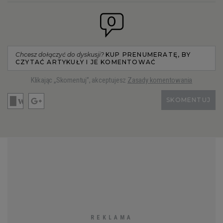
0
RZESZÓW
SOSNOWIEC
Chcesz dołączyć do dyskusji?
KUP PRENUMERATĘ, BY
CZYTAĆ ARTYKUŁY I JE KOMENTOWAĆ
Klikając „Skomentuj”, akceptujesz
Zasady komentowania
SZCZECIN
SKOMENTUJ
TORUŃ
TRÓJMIASTO
WAŁBRZYCH
WARSZAWA