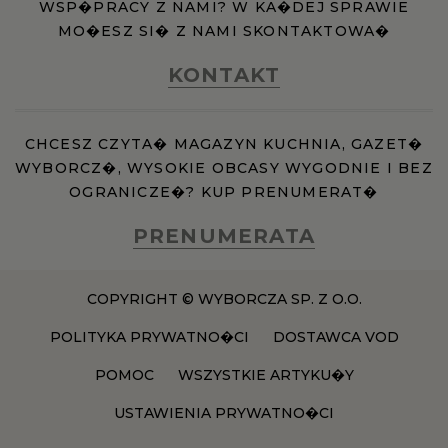
WSP�PRACY Z NAMI? W KA�DEJ SPRAWIE
MO�ESZ SI� Z NAMI SKONTAKTOWA�
KONTAKT
CHCESZ CZYTA� MAGAZYN KUCHNIA, GAZET�
WYBORCZ�, WYSOKIE OBCASY WYGODNIE I BEZ
OGRANICZE�? KUP PRENUMERAT�
PRENUMERATA
COPYRIGHT © WYBORCZA SP. Z O.O.
POLITYKA PRYWATNO�CI
DOSTAWCA VOD
POMOC
WSZYSTKIE ARTYKU�Y
USTAWIENIA PRYWATNO�CI