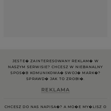
WROCŁAW
ZAKOPANE
ZIELONA GÓRA
JESTE� ZAINTERESOWANY REKLAM� W
NASZYM SERWISIE? CHCESZ W NIEBANALNY
SPOS�B KOMUNIKOWA� SWOJ� MARK�?
SPRAWD� JAK TO ZROBI�.
REKLAMA
CHCESZ DO NAS NAPISA�? A MO�E MY�LISZ O