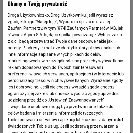
hotelach sieci Marriott w Szwajcarii, Belgii, Wielkiej
Dbamy o Twoją prywatność
PUBLIO.PL
LUBLIN
Brytanii i Armenii. Później gotował m.in. dla
Droga Użytkowniczko, Drogi Użytkowniku, jeśli wyrazisz
katarskiego szejka Hamada ibn Chalify Al Saniego. Teraz
KULTURALNYSKLEP.PL
ŁÓDŹ
zgodę klikając "Akceptuję", Wyborcza sp. z o.o. oraz jej
został szefem kuchni restauracji Nova Wola w nowo
Zaufani Partnerzy, w tym [
874
] Zaufanych Partnerów IAB, jak
otwartym hotelu Crowne Plaza w Warszawie. Z nami
również Agora S.A. będąca spółką powiązaną z Wyborcza sp.
OLSZTYN
DZIECKO
porozmawiał o gotowaniu dla szejka, swoich
z o.o., będą przetwarzać Twoje dane osobowe takie jak
adresy IP, adresy e-mail czy identyfikatory plików cookie lub
pomysłach na polską kuchnię i recepturze na słynne
inne informacje zapisane w tych plikach do celów
ZDROWIE
OPOLE
wegetariańskie cepeliny.
marketingowych, w szczególności na potrzeby wyświetlania
reklam dopasowanych do Twoich zainteresowań i
Skąd wyniosłeś miłość do gotowania?
preferencji w swoich serwisach, aplikacjach i w Internecie lub
POGODA
PŁOCK
Z domu. Moja mama bardzo dobrze gotowała, a przy
personalizacji treści w nich wyświetlanych. Wyrażenie zgody
jest dobrowolne. Jeśli nie chcesz wyrazić zgody, chcesz
tym cała moja rodzina jest związana z gastronomią. W
PODRÓŻE
POZNAŃ
ograniczyć jej zakres lub chcesz wycofać zgodę uprzednio
domu zawsze mówiło się o hotelach, jedzeniu i
udzieloną przejdź do „Ustawień Zaawansowanych”.
restauracjach więc od początku wiedziałam, że jest to
Twoje dane osobowe mogą być przetwarzane także do
RADOM
WIDEO
kierunek, który chce obrać. A w dzisiejszych czasach
celów badania i mierzenia informacji dotyczących
funkcjonowania serwisów i aplikacji lub łączone z danymi dot.
praca szefa kuchni daje możliwość podróżowania i
świadczonych Tobie usług. Jeśli podstawą przetwarzania
RYBNIK
FORUM
zwiedzania świata.
Twoich danych jest uzasadniony interes Wyborcza sp. z o.o.,