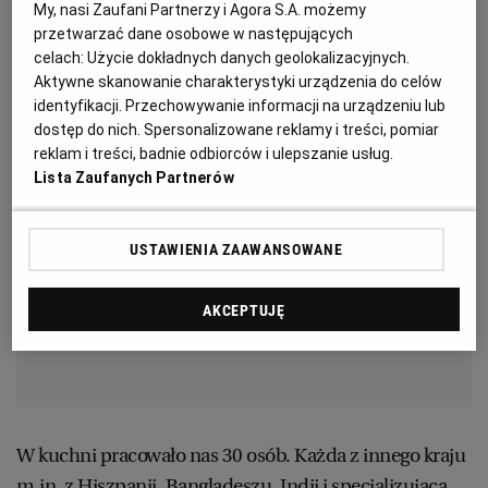
My, nasi Zaufani Partnerzy i Agora S.A. możemy
banany musiały być idealnie żółte i dojrzałe, ale też nie
WROCŁAW
przetwarzać dane osobowe w następujących
za bardzo dojrzałe. Był też jednak otwarty na nowe
celach:
Użycie dokładnych danych geolokalizacyjnych.
smaki.
Aktywne skanowanie charakterystyki urządzenia do celów
ZAKOPANE
identyfikacji. Przechowywanie informacji na urządzeniu lub
dostęp do nich. Spersonalizowane reklamy i treści, pomiar
reklam i treści, badnie odbiorców i ulepszanie usług.
ZIELONA GÓRA
Lista Zaufanych Partnerów
USTAWIENIA ZAAWANSOWANE
AKCEPTUJĘ
W kuchni pracowało nas 30 osób. Każda z innego kraju
m.in. z Hiszpanii, Bangladeszu, Indii i specjalizująca