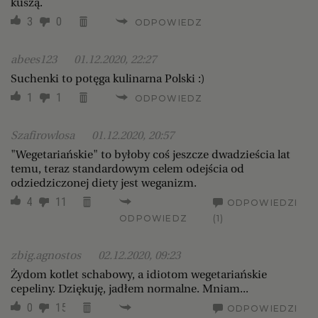
kuszą.
3
0
ODPOWIEDZ
abees123
01.12.2020, 22:27
Suchenki to potęga kulinarna Polski :)
1
1
ODPOWIEDZ
Szafirowlosa
01.12.2020, 20:57
"Wegetariańskie" to byłoby coś jeszcze dwadzieścia lat
temu, teraz standardowym celem odejścia od
odziedziczonej diety jest weganizm.
4
11
ODPOWIEDZI
ODPOWIEDZ
(1)
zbig.agnostos
02.12.2020, 09:23
Żydom kotlet schabowy, a idiotom wegetariańskie
cepeliny. Dziękuję, jadłem normalne. Mniam...
0
15
ODPOWIEDZI