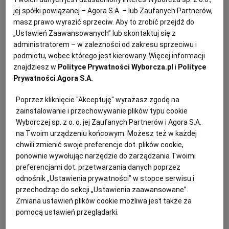
jej spółki powiązanej – Agora S.A. – lub Zaufanych Partnerów,
To prawda Ty gotowałeś m.in. w Katarze dla szejka
masz prawo wyrazić sprzeciw. Aby to zrobić przejdź do
RZESZÓW
Hamada ibn Chalify Al Saniego. Jak się tam
„Ustawień Zaawansowanych” lub skontaktuj się z
administratorem – w zależności od zakresu sprzeciwu i
znalazłeś?
podmiotu, wobec którego jest kierowany. Więcej informacji
SOSNOWIEC
Pracę tam zaoferował mi dyrektor, który zarządza tym
znajdziesz w
Polityce Prywatności Wyborcza.pl
i
Polityce
miejscem. Wcześniej pracowaliśmy razem w
Prywatności Agora S.A.
SZCZECIN
Warszawie w hotelu Rialto.
Poprzez kliknięcie "Akceptuję" wyrażasz zgodę na
zainstalowanie i przechowywanie plików typu cookie
Czy są jakieś zasady, których musiałeś się trzymać
TORUŃ
Wyborczej sp. z o. o. jej Zaufanych Partnerów i Agora S.A.
gotując dla szejka?
na Twoim urządzeniu końcowym. Możesz też w każdej
Specjalnych zasad nie ma. Na każdy posiłek
chwili zmienić swoje preferencje dot. plików cookie,
TRÓJMIASTO
musieliśmy przygotować około 15 dań do wyboru. A
ponownie wywołując narzędzie do zarządzania Twoimi
zanim wyszły one z kuchni pojawiała się osoba, która
preferencjami dot. przetwarzania danych poprzez
odnośnik „Ustawienia prywatności” w stopce serwisu i
WAŁBRZYCH
próbowała ich przed szejkiem.
przechodząc do sekcji „Ustawienia zaawansowane”.
Zmiana ustawień plików cookie możliwa jest także za
Szejk może nie był niewymagający, ale też nie był
WARSZAWA
pomocą ustawień przeglądarki.
szczególnie kapryśny. Choć miał swoje wymogi, np.