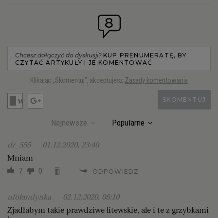
8
Chcesz dołączyć do dyskusji?
KUP PRENUMERATĘ, BY
CZYTAĆ ARTYKUŁY I JE KOMENTOWAĆ
Klikając „Skomentuj”, akceptujesz
Zasady komentowania
SKOMENTUJ
Najnowsze
Popularne
dr_555
01.12.2020, 23:40
Mniam
7
0
ODPOWIEDZ
ufolandynka
02.12.2020, 08:10
Zjadłabym takie prawdziwe litewskie, ale i te z grzybkami