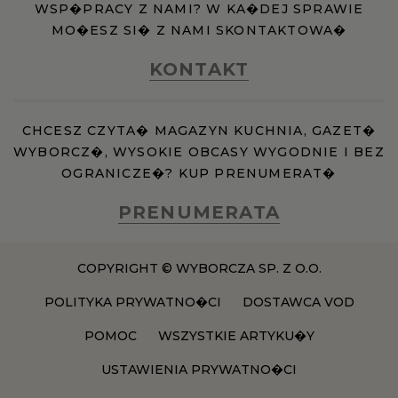
WSP�PRACY Z NAMI? W KA�DEJ SPRAWIE
MO�ESZ SI� Z NAMI SKONTAKTOWA�
KONTAKT
CHCESZ CZYTA� MAGAZYN KUCHNIA, GAZET�
WYBORCZ�, WYSOKIE OBCASY WYGODNIE I BEZ
OGRANICZE�? KUP PRENUMERAT�
PRENUMERATA
COPYRIGHT © WYBORCZA SP. Z O.O.
POLITYKA PRYWATNO�CI
DOSTAWCA VOD
POMOC
WSZYSTKIE ARTYKU�Y
USTAWIENIA PRYWATNO�CI