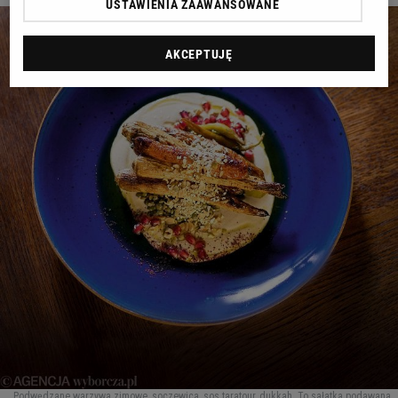
USTAWIENIA ZAAWANSOWANE
WROCŁAW
AKCEPTUJĘ
ZAKOPANE
ZIELONA GÓRA
Podwędzane warzywa zimowe, soczewica, sos taratour, dukkah. To sałatka podawana