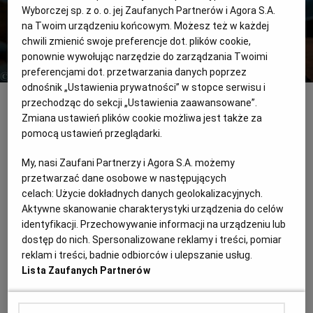
Wyborczej sp. z o. o. jej Zaufanych Partnerów i Agora S.A.
na Twoim urządzeniu końcowym. Możesz też w każdej
RZESZÓW
chwili zmienić swoje preferencje dot. plików cookie,
ponownie wywołując narzędzie do zarządzania Twoimi
preferencjami dot. przetwarzania danych poprzez
SOSNOWIEC
odnośnik „Ustawienia prywatności” w stopce serwisu i
Katarzyna Rogowska szef kuchni restauracji Cadenza i Amfora w Katowicach
Fot.
Grzegorz Celejewski / Agencja Wyborcza.pl / Agencja Wyborcza.pl
przechodząc do sekcji „Ustawienia zaawansowane”.
Zmiana ustawień plików cookie możliwa jest także za
SZCZECIN
pomocą ustawień przeglądarki.
Katarzyna Rogowska
TORUŃ
My, nasi Zaufani Partnerzy i Agora S.A. możemy
przetwarzać dane osobowe w następujących
celach:
Użycie dokładnych danych geolokalizacyjnych.
*szef kuchni restauracji Cadenza i Amfora
TRÓJMIASTO
Aktywne skanowanie charakterystyki urządzenia do celów
w Katowicach
identyfikacji. Przechowywanie informacji na urządzeniu lub
*zdobywczyni tytułu Kobieta Szef 2019 Gault&Millau
dostęp do nich. Spersonalizowane reklamy i treści, pomiar
WAŁBRZYCH
*prowadzoną przez nią kuchnię restauracji Cadenza
reklam i treści, badnie odbiorców i ulepszanie usług.
Lista Zaufanych Partnerów
wyróżnił Żółty Przewodnik Gault&Millau, przyznając
WARSZAWA
jej dwie czapki