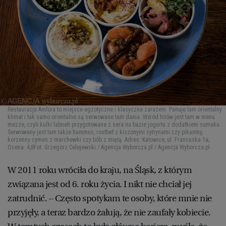
Restauracja Amfora to miejsce egzotyczne i klasyczne zarazem. Panuje tam orientalny
klimat i tak samo orientalne są serwowane tam dania. Wśród hitów jest tam w menu
mezze, czyli kulki labneh przygotowane z sera na bazie jogurtu z dodatkiem sumaku.
Serwowany jest tam także hummus, rostbef z kiszonymi cytrynami czy pikantny,
korzenny cymes z marchewki czy bób z miętą. Adres: Katowice, ul. Francuska 1a;
Ocena: 4,8
Fot. Grzegorz Celejewski / Agencja Wyborcza.pl / Agencja Wyborcza.pl
W 2011 roku wróciła do kraju, na Śląsk, z którym
związana jest od 6. roku życia. I nikt nie chciał jej
zatrudnić. – Często spotykam te osoby, które mnie nie
przyjęły, a teraz bardzo żałują, że nie zaufały kobiecie.