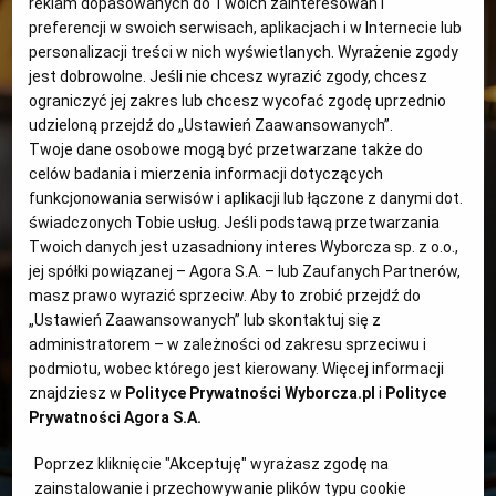
reklam dopasowanych do Twoich zainteresowań i
PUBLIO.PL
LUBLIN
preferencji w swoich serwisach, aplikacjach i w Internecie lub
personalizacji treści w nich wyświetlanych. Wyrażenie zgody
KULTURALNYSKLEP.PL
ŁÓDŹ
jest dobrowolne. Jeśli nie chcesz wyrazić zgody, chcesz
ograniczyć jej zakres lub chcesz wycofać zgodę uprzednio
udzieloną przejdź do „Ustawień Zaawansowanych”.
OLSZTYN
DZIECKO
Twoje dane osobowe mogą być przetwarzane także do
celów badania i mierzenia informacji dotyczących
funkcjonowania serwisów i aplikacji lub łączone z danymi dot.
ZDROWIE
OPOLE
świadczonych Tobie usług. Jeśli podstawą przetwarzania
Twoich danych jest uzasadniony interes Wyborcza sp. z o.o.,
jej spółki powiązanej – Agora S.A. – lub Zaufanych Partnerów,
POGODA
PŁOCK
masz prawo wyrazić sprzeciw. Aby to zrobić przejdź do
„Ustawień Zaawansowanych” lub skontaktuj się z
administratorem – w zależności od zakresu sprzeciwu i
PODRÓŻE
POZNAŃ
podmiotu, wobec którego jest kierowany. Więcej informacji
znajdziesz w
Polityce Prywatności Wyborcza.pl
i
Polityce
RADOM
WIDEO
Prywatności Agora S.A.
Poprzez kliknięcie "Akceptuję" wyrażasz zgodę na
RYBNIK
FORUM
zainstalowanie i przechowywanie plików typu cookie