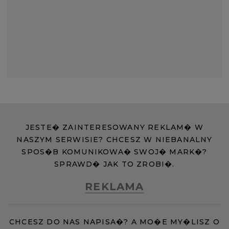
JESTE� ZAINTERESOWANY REKLAM� W
NASZYM SERWISIE? CHCESZ W NIEBANALNY
SPOS�B KOMUNIKOWA� SWOJ� MARK�?
SPRAWD� JAK TO ZROBI�.
REKLAMA
CHCESZ DO NAS NAPISA�? A MO�E MY�LISZ O