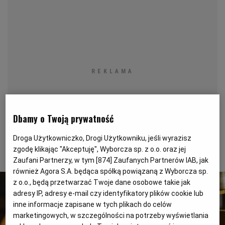
KUCHNIA MEKSYKAŃSKA
DOMOWE PRZETWORY
WYBORCZA TV I VOD
BIQDATA
GLIWICE
SOST, DIPY I INNE DODATKI
GORZÓW WIELKOPOLSKI
KUCHNIA INDYJSKA
TYLKO ZDROWIE
JUTRONAUCI
KSIĄŻKI. MAGAZYN DO CZYTANIA
KUCHNIA HISZPAŃSKA
ARCHIWUM
KALISZ
KUCHNIA NIEMIECKA
NASZA EUROPA
INNE SERWISY
KATOWICE
Dbamy o Twoją prywatność
SŁÓWKA. MAGAZYN O JĘZYKU
GAZETA.PL
KIELCE
Droga Użytkowniczko, Drogi Użytkowniku, jeśli wyrazisz
zgodę klikając "Akceptuję", Wyborcza sp. z o.o. oraz jej
Zaufani Partnerzy, w tym [
874
] Zaufanych Partnerów IAB, jak
KOSZALIN
TOK FM
również Agora S.A. będąca spółką powiązaną z Wyborcza sp.
z o.o., będą przetwarzać Twoje dane osobowe takie jak
adresy IP, adresy e-mail czy identyfikatory plików cookie lub
SPORT.PL
KRAKÓW
inne informacje zapisane w tych plikach do celów
marketingowych, w szczególności na potrzeby wyświetlania