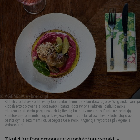
Kibbeh z batatów, konfitowany topinambur, hummus z buraków, ogórek Wegańska wersja
kibbeh przygotowana z soczewicy i batata, doprawiona imbirem, chili, libańską
mieszanką siedmiu przypraw z dużą ilością kminu rzymskiego. Danie uzupełniają
konfitowany topinambur, ogórek wężowy, hummus z buraków, oliwa z kolendrą oraz
pestki dyni z sezamem.
Fot. Grzegorz Celejewski / Agencja Wyborcza.pl / Agencja
Wyborcza.pl
Z kolei Amfora proponuje zupełnie inne smaki. –