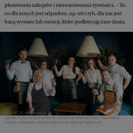
planowania zakupów i niemarnowania żywności. – To,
co dla innych jest odpadem, np. ości ryb, dla nas jest
bazą wywaru lub esencji, które podkręcają inne dania.
Szefowa kuchni restauracji Amfora i Cadenza w Katowicach wraz zespołem
Fot.
Grzegorz Celejewski / Agencja Wyborcza.pl / Agencja Wyborcza.pl