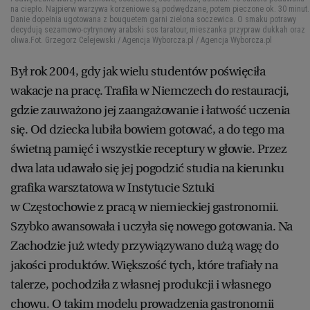
na ciepło. Najpierw warzywa korzeniowe są podwędzane, potem pieczone ok. 30 minut.
Danie dopełnia ugotowana z bouquetem garni zielona soczewica. O smaku potrawy
decydują sezamowo-cytrynowy arabski sos taratour, mieszanka przypraw dukkah oraz
oliwa.
Fot. Grzegorz Celejewski / Agencja Wyborcza.pl / Agencja Wyborcza.pl
Był rok 2004, gdy jak wielu studentów poświęciła
wakacje na pracę. Trafiła w Niemczech do restauracji,
gdzie zauważono jej zaangażowanie i łatwość uczenia
się. Od dziecka lubiła bowiem gotować, a do tego ma
świetną pamięć i wszystkie receptury w głowie. Przez
dwa lata udawało się jej pogodzić studia na kierunku
grafika warsztatowa w Instytucie Sztuki
w Częstochowie z pracą w niemieckiej gastronomii.
Szybko awansowała i uczyła się nowego gotowania. Na
Zachodzie już wtedy przywiązywano dużą wagę do
jakości produktów. Większość tych, które trafiały na
talerze, pochodziła z własnej produkcji i własnego
chowu. O takim modelu prowadzenia gastronomii