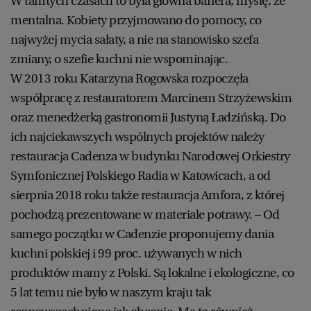
W tamtych czasach to była główna bariera, myślę, że
mentalna. Kobiety przyjmowano do pomocy, co
najwyżej mycia sałaty, a nie na stanowisko szefa
zmiany, o szefie kuchni nie wspominając.
W 2013 roku Katarzyna Rogowska rozpoczęła
współpracę z restauratorem Marcinem Strzyżewskim
oraz menedżerką gastronomii Justyną Ładzińską. Do
ich najciekawszych wspólnych projektów należy
restauracja Cadenza w budynku Narodowej Orkiestry
Symfonicznej Polskiego Radia w Katowicach, a od
sierpnia 2018 roku także restauracja Amfora, z której
pochodzą prezentowane w materiale potrawy. – Od
samego początku w Cadenzie proponujemy dania
kuchni polskiej i 99 proc. używanych w nich
produktów mamy z Polski. Są lokalne i ekologiczne, co
5 lat temu nie było w naszym kraju tak