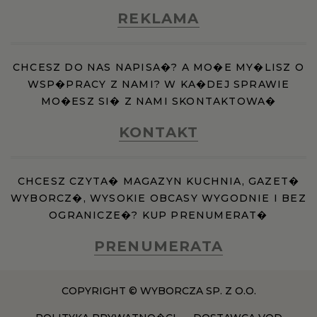
REKLAMA
CHCESZ DO NAS NAPISA�? A MO�E MY�LISZ O
WSP�PRACY Z NAMI? W KA�DEJ SPRAWIE
MO�ESZ SI� Z NAMI SKONTAKTOWA�
KONTAKT
CHCESZ CZYTA� MAGAZYN KUCHNIA, GAZET�
WYBORCZ�, WYSOKIE OBCASY WYGODNIE I BEZ
OGRANICZE�? KUP PRENUMERAT�
PRENUMERATA
COPYRIGHT © WYBORCZA SP. Z O.O.