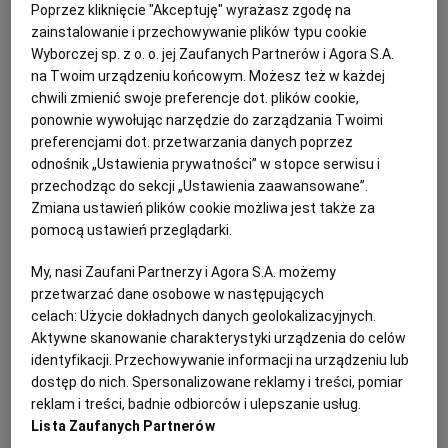
mam się ograniczać? Kupowałam bezmyślnie, tak jak –
Poprzez kliknięcie "Akceptuję" wyrażasz zgodę na
WROCŁAW
niestety – robi to większość z nas. Przełom nastąpił
zainstalowanie i przechowywanie plików typu cookie
Wyborczej sp. z o. o. jej Zaufanych Partnerów i Agora S.A.
w momencie, gdy nieco bardziej profesjonalnie
na Twoim urządzeniu końcowym. Możesz też w każdej
zaczęłam się zajmować kuchnią – pisać bloga,
ZAKOPANE
chwili zmienić swoje preferencje dot. plików cookie,
pracować nad przepisami. Im więcej gotowałam, tym
ponownie wywołując narzędzie do zarządzania Twoimi
częściej musiałam planować. Dzięki temu nauczyłam
preferencjami dot. przetwarzania danych poprzez
ZIELONA GÓRA
odnośnik „Ustawienia prywatności” w stopce serwisu i
się, jak oszczędzać w kuchni, m.in. robić zakupy
przechodząc do sekcji „Ustawienia zaawansowane”.
dopiero wtedy, gdy w lodówce jest naprawdę pusto,
Zmiana ustawień plików cookie możliwa jest także za
a wszystkie resztki trafiły na talerze. Wróciły też
pomocą ustawień przeglądarki.
wspomnienia o gospodarności babci a wraz z nimi
My, nasi Zaufani Partnerzy i Agora S.A. możemy
wyrzuty sumienia i chęć zmiany podejścia do
przetwarzać dane osobowe w następujących
konsumowania. Skoro chcę smacznie zjeść
celach:
Użycie dokładnych danych geolokalizacyjnych.
i poświęcam czas na szukanie dobrych produktów oraz
Aktywne skanowanie charakterystyki urządzenia do celów
identyfikacji. Przechowywanie informacji na urządzeniu lub
przygotowanie z nich posiłku, to nie mam prawa
dostęp do nich. Spersonalizowane reklamy i treści, pomiar
pozbywać się później czegoś, co jest tak wspaniałe.
reklam i treści, badnie odbiorców i ulepszanie usług.
Choćby to były resztki tej wspaniałości.
Lista Zaufanych Partnerów