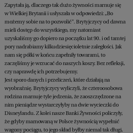
Zapytała ją, dlaczego tak dużo żywności marnuje się
w Wielkiej Brytanii i usłyszała w odpowiedzi: „Bo
możemy sobie na to pozwolić". Brytyjczycy od dawna
mieli dostęp do wszystkiego, my natomiast
uzyskaliśmy go dopiero na początku lat 90. i od tamtej
pory nadrabiamy kilkudziesięcioletnie zaległości. Jak
nam się półki w końcu zapełniły towarami, to
zaczęliśmy je wrzucać do naszych koszy. Bez refleksji,
czy naprawdę ich potrzebujemy.
Jest sporo danych i przeliczeń, które działają na
wyobraźnię. Brytyjczycy wyliczyli, że czteroosobowa
rodzina marnuje tyle jedzenia, że zaoszczędzone na
nim pieniądze wystarczyłyby na dwie wycieczki do
Disneylandu. Z kolei nasze Banki Żywności policzyły,
że gdyby marnowaną w Polsce żywnością wypełnić
wagony pociągu, to jego skład byłby niemal tak długi,