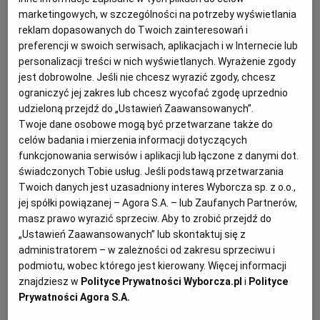
domową bułką tartą a tą sklepową. Wyczuwam ją
marketingowych, w szczególności na potrzeby wyświetlania
zwłaszcza w panierce kotletów
schabowych
.
reklam dopasowanych do Twoich zainteresowań i
RZESZÓW
preferencji w swoich serwisach, aplikacjach i w Internecie lub
personalizacji treści w nich wyświetlanych. Wyrażenie zgody
jest dobrowolne. Jeśli nie chcesz wyrazić zgody, chcesz
Co było impulsem do zmiany nawyków?
SOSNOWIEC
ograniczyć jej zakres lub chcesz wycofać zgodę uprzednio
udzieloną przejdź do „Ustawień Zaawansowanych”.
Wyrzuty sumienia. Pochodzę z domu, w którym nic się
SZCZECIN
Twoje dane osobowe mogą być przetwarzane także do
celów badania i mierzenia informacji dotyczących
nie marnowało. Zresztą wielu ludzi pamięta oszczędną
funkcjonowania serwisów i aplikacji lub łączone z danymi dot.
kuchnię swych dziadków i pewnie przyzna, że nasze
TORUŃ
świadczonych Tobie usług. Jeśli podstawą przetwarzania
babcie są mistrzyniami w niemarnowaniu żywności.
Twoich danych jest uzasadniony interes Wyborcza sp. z o.o.,
A ja, kiedy poszłam „na swoje", zachłysnęłam się
jej spółki powiązanej – Agora S.A. – lub Zaufanych Partnerów,
TRÓJMIASTO
masz prawo wyrazić sprzeciw. Aby to zrobić przejdź do
wolnością wyboru. Tym, że mogłam sobie pozwolić na
„Ustawień Zaawansowanych” lub skontaktuj się z
kupowanie najprzeróżniejszych składników. Nie
administratorem – w zależności od zakresu sprzeciwu i
WAŁBRZYCH
miałam takiego szacunku do jedzenia, jak babcia, ale
podmiotu, wobec którego jest kierowany. Więcej informacji
nie zdawałam sobie z tego sprawy. Myślałam sobie, że
znajdziesz w
Polityce Prywatności Wyborcza.pl
i
Polityce
WARSZAWA
Prywatności Agora S.A.
skoro mogę mieć te wszystkie smakołyki, to czemu