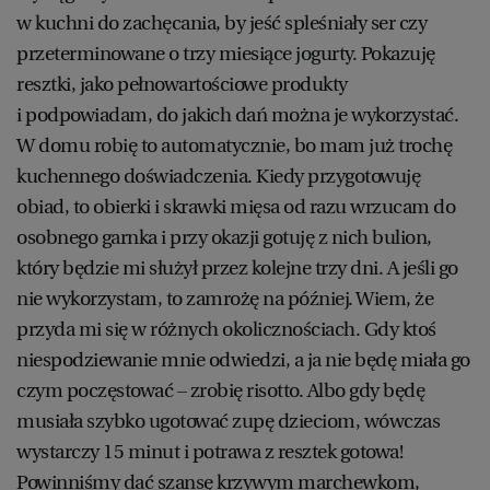
w kuchni do zachęcania, by jeść spleśniały ser czy
przeterminowane o trzy miesiące jogurty. Pokazuję
resztki, jako pełnowartościowe produkty
i podpowiadam, do jakich dań można je wykorzystać.
W domu robię to automatycznie, bo mam już trochę
kuchennego doświadczenia. Kiedy przygotowuję
obiad, to obierki i skrawki mięsa od razu wrzucam do
osobnego garnka i przy okazji gotuję z nich bulion,
który będzie mi służył przez kolejne trzy dni. A jeśli go
nie wykorzystam, to zamrożę na później. Wiem, że
przyda mi się w różnych okolicznościach. Gdy ktoś
niespodziewanie mnie odwiedzi, a ja nie będę miała go
czym poczęstować – zrobię risotto. Albo gdy będę
musiała szybko ugotować zupę dzieciom, wówczas
wystarczy 15 minut i potrawa z resztek gotowa!
Powinniśmy dać szansę krzywym marchewkom,