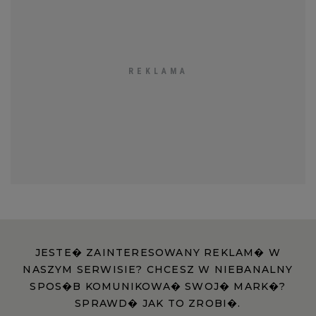
JESTE� ZAINTERESOWANY REKLAM� W
NASZYM SERWISIE? CHCESZ W NIEBANALNY
SPOS�B KOMUNIKOWA� SWOJ� MARK�?
SPRAWD� JAK TO ZROBI�.