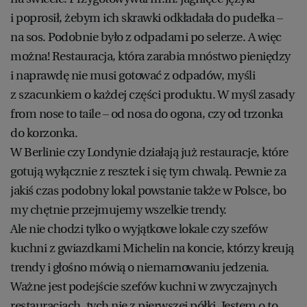
i poprosił, żebym ich skrawki odkładała do pudełka –
na sos. Podobnie było z odpadami po selerze. A więc
można! Restauracja, która zarabia mnóstwo pieniędzy
i naprawdę nie musi gotować z odpadów, myśli
z szacunkiem o każdej części produktu. W myśl zasady
from nose to taile – od nosa do ogona, czy od trzonka
do korzonka.
W Berlinie czy Londynie działają już restauracje, które
gotują wyłącznie z resztek i się tym chwalą. Pewnie za
jakiś czas podobny lokal powstanie także w Polsce, bo
my chętnie przejmujemy wszelkie trendy.
Ale nie chodzi tylko o wyjątkowe lokale czy szefów
kuchni z gwiazdkami Michelin na koncie, którzy kreują
trendy i głośno mówią o niemarnowaniu jedzenia.
Ważne jest podejście szefów kuchni w zwyczajnych
restauracjach, tych nie z pierwszej półki. Jestem o to