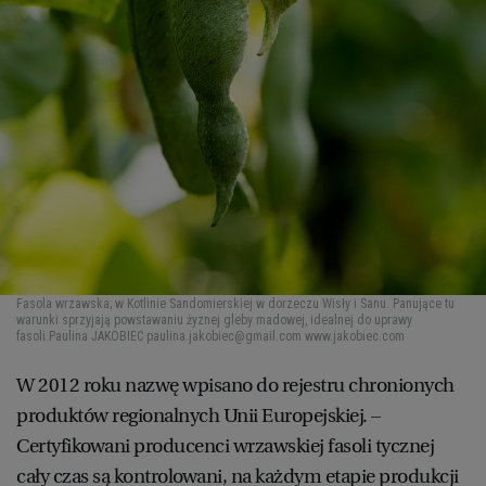
Fasola wrzawska; w Kotlinie Sandomierskiej w dorzeczu Wisły i Sanu. Panujące tu
warunki sprzyjają powstawaniu żyznej gleby madowej, idealnej do uprawy
fasoli.
Paulina JAKOBIEC paulina.jakobiec@gmail.com www.jakobiec.com
W 2012 roku nazwę wpisano do rejestru chronionych
produktów regionalnych Unii Europejskiej. –
Certyfikowani producenci wrzawskiej fasoli tycznej
cały czas są kontrolowani, na każdym etapie produkcji