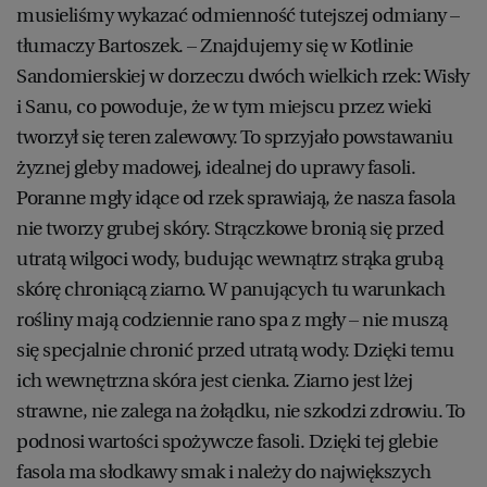
musieliśmy wykazać odmienność tutejszej odmiany –
tłumaczy Bartoszek. – Znajdujemy się w Kotlinie
Sandomierskiej w dorzeczu dwóch wielkich rzek: Wisły
i Sanu, co powoduje, że w tym miejscu przez wieki
tworzył się teren zalewowy. To sprzyjało powstawaniu
żyznej gleby madowej, idealnej do uprawy fasoli.
Poranne mgły idące od rzek sprawiają, że nasza fasola
nie tworzy grubej skóry. Strączkowe bronią się przed
utratą wilgoci wody, budując wewnątrz strąka grubą
skórę chroniącą ziarno. W panujących tu warunkach
rośliny mają codziennie rano spa z mgły – nie muszą
się specjalnie chronić przed utratą wody. Dzięki temu
ich wewnętrzna skóra jest cienka. Ziarno jest lżej
strawne, nie zalega na żołądku, nie szkodzi zdrowiu. To
podnosi wartości spożywcze fasoli. Dzięki tej glebie
fasola ma słodkawy smak i należy do największych