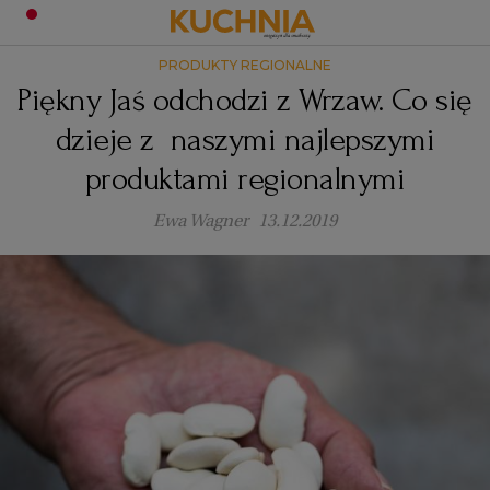
PRODUKTY REGIONALNE
PRZEPISY
Piękny Jaś odchodzi z Wrzaw. Co się
Zaloguj się
dzieje z naszymi najlepszymi
ŚNIADANIA
OKAZJE
produktami regionalnymi
KUCHNIE ŚWIATA
HALLOWEEN
OBIADY
Ewa Wagner
13.12.2019
BOŻE NARODZENIE
DANIA SEZONOWE
KUCHNIA WŁOSKA
KOLACJE
KUCHNIA BRYTYJSKA
KARNAWAŁ
PORADY
DESERY
KUCHNIA AFRYKAŃSKA
SZKOŁA GOTOWANIA
ZDROWA DIETA
WIELKANOC
ZUPY
KUCHNIA JAPOŃSKA
DO POCZYTANIA
WALENTYNKI
PORADY
CIASTA
DIETA