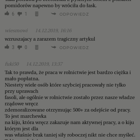
pomidorów napewno by wróciła do łask.
6
1
ODPOWIEDZ
wiesmowi
14.12.2019, 16:16
wzruszajacy a zarazem tragiczny artykul
3
0
ODPOWIEDZ
fuki50
14.12.2019, 13:37
Tak to prawda, że praca w rolnictwie jest bardzo ciężka i
mało popłatna.
Niestety wiele osób które szybciej pracowały nie tylko
przy uprawach
fasoli, ale ogólnie w rolnictwie zostało przez nasze władze
rządowe wręcz
zdemoralizowane otrzymując 500+ za odejście od pracy.
To jest marchewka
na kiju, która wręcz zakazuje nam aktywnej pracy, a o kiju
którym jest dla
was właśnie brak taniej siły roboczej nikt nie chce myśleć.