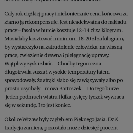
Cały rok ciężkiej pracy i niekoniecznie cena końcowa za
ziarno ją rekompensuje. Jest nieadekwatna do nakładu
pracy – fasola w hurcie kosztuje 12-14 zł za kilogram.
Musiałaby kosztować minimum 18-20 zł za kilogram,
by wystarczyło na zatrudnienie człowieka, na własną
pracę, zwiezienie drewna i pielęgnację uprawy.
Wątpliwy zysk i zbiór. – Choćby tegoroczna
długotrwała susza i wysokie temperatury latem
spowodowały, że strąki słabo się zawiązywały albo po
prostu usychały – mówi Bartoszek. – Do tego burze –
jeden podmuch wiatru i kilka tysięcy tyczek wywraca
się w sekundę. I to jest koniec.
Okolice Wrzaw były zagłębiem Pięknego Jasia. Dziś
tradycja zamiera, pozostało może dziesięć procent