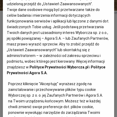
udzieloną przejdź do „Ustawień Zaawansowanych”.
Twoje dane osobowe mogą być przetwarzane także do
RZESZÓW
Fasola Piękny Jaś z Wrzaw; roślina jest bardzo delikatna, nie toleruje pestycydów, nawet
celów badania i mierzenia informacji dotyczących
dożywiania. Chwasty trzeba wyrwać ręcznie, bo chemia łatwo niszczy
nasadzenie.
Paulina JAKOBIEC paulina.jakobiec@gmail.com www.jakobiec.com
funkcjonowania serwisów i aplikacji lub łączone z danymi dot.
świadczonych Tobie usług. Jeśli podstawą przetwarzania
SOSNOWIEC
Twoich danych jest uzasadniony interes Wyborcza sp. z o.o.,
jej spółki powiązanej – Agora S.A. – lub Zaufanych Partnerów,
Na Marka ostatnia siewu miarka
masz prawo wyrazić sprzeciw. Aby to zrobić przejdź do
SZCZECIN
„Ustawień Zaawansowanych” lub skontaktuj się z
administratorem – w zależności od zakresu sprzeciwu i
Na wiosnę trzeba posiać trzy, cztery ziarna do dołka,
TORUŃ
podmiotu, wobec którego jest kierowany. Więcej informacji
udeptać. Kiedy wzejdzie, ręcznie okopać. Potem wbija
znajdziesz w
Polityce Prywatności Wyborcza.pl
i
Polityce
się pale albo tyczki – do każdej rośliny jedną. Potem
Prywatności Agora S.A.
TRÓJMIASTO
pilnuje się nasadzenia, by go chwasty nie zagłuszyły
Poprzez kliknięcie "Akceptuję" wyrażasz zgodę na
i żeby pale się nie przewróciły.
zainstalowanie i przechowywanie plików typu cookie
WAŁBRZYCH
Wyborczej sp. z o. o. jej Zaufanych Partnerów i Agora S.A.
Późną jesienią jest zbiór. Strąki zrywa się kilka razy –
na Twoim urządzeniu końcowym. Możesz też w każdej
zaczyna się od zielonych. 20 września fasolę się
chwili zmienić swoje preferencje dot. plików cookie,
WARSZAWA
ponownie wywołując narzędzie do zarządzania Twoimi
podrzyna, czyli podcina jej korzenie, żeby roślina