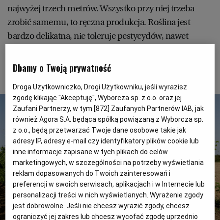
PUBLIO.PL
LUBLIN
najwyżej trzech metrów. Wszystko przy niej trzeba
zrobić samemu, to ręczna produkcja. Roślina jest
KULTURALNYSKLEP.PL
ŁÓDŹ
bardzo delikatna, nie toleruje pestycydów, nawet
dożywiania. Chwasty trzeba wyrwać ręcznie, bo
chemia łatwo niszczy nasadzenie. Fasola wymusza
OLSZTYN
DZIECKO
Dbamy o Twoją prywatność
ekologię. Sama z siebie.
Droga Użytkowniczko, Drogi Użytkowniku, jeśli wyrazisz
ZDROWIE
OPOLE
zgodę klikając "Akceptuję", Wyborcza sp. z o.o. oraz jej
Zaufani Partnerzy, w tym [
872
] Zaufanych Partnerów IAB, jak
również Agora S.A. będąca spółką powiązaną z Wyborcza sp.
POGODA
PŁOCK
z o.o., będą przetwarzać Twoje dane osobowe takie jak
adresy IP, adresy e-mail czy identyfikatory plików cookie lub
inne informacje zapisane w tych plikach do celów
PODRÓŻE
POZNAŃ
marketingowych, w szczególności na potrzeby wyświetlania
reklam dopasowanych do Twoich zainteresowań i
RADOM
WIDEO
preferencji w swoich serwisach, aplikacjach i w Internecie lub
personalizacji treści w nich wyświetlanych. Wyrażenie zgody
jest dobrowolne. Jeśli nie chcesz wyrazić zgody, chcesz
RYBNIK
FORUM
ograniczyć jej zakres lub chcesz wycofać zgodę uprzednio