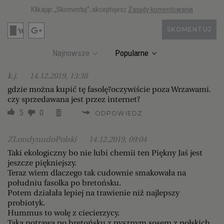
Klikając „Skomentuj”, akceptujesz
Zasady komentowania
SKOMENTUJ
Najnowsze
Popularne
k.j.
14.12.2019, 13:38
gdzie można kupić tę fasolę?oczywiście poza Wrzawami.
czy sprzedawana jest przez internet?
5
0
ODPOWIEDZ
ZLondynudoPolski
14.12.2019, 09:04
Taki ekologiczny bo nie lubi chemii ten Piękny Jaś jest
jeszcze piękniejszy.
Teraz wiem dlaczego tak cudownie smakowała na
południu fasolka po bretońsku.
Potem działała lepiej na trawienie niź najlepszy
probiotyk.
Hummus to wolę z ciecierzycy.
Taka potrawa po bretońsku z pysznym sosem z polskich