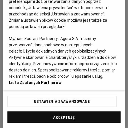
preferencjami dot. przetwarzania danych poprzez
zasychała, bo sama rosłaby do pierwszych mrozów.
odnośnik „Ustawienia prywatności” w stopce serwisu i
WROCŁAW
Jeśli się ich nie podetnie, to jest ryzyko, że w czasie
przechodząc do sekcji „Ustawienia zaawansowane”.
przymrozków strąki się zwarzą. Potem następuje „zryw
Zmiana ustawień plików cookie możliwa jest także za
ZAKOPANE
pomocą ustawień przeglądarki.
plantacji” (wyrywanie roślin) – do końca czyści się pole.
Obrywa się strąki. Ręcznie. W suszarni lub na
My, nasi Zaufani Partnerzy i Agora S.A. możemy
ZIELONA GÓRA
strychach jesienne temperatury je dosuszają. Dopiero
przetwarzać dane osobowe w następujących
celach:
Użycie dokładnych danych geolokalizacyjnych.
później, gdy ziarno jest twarde, fasola jest łuskana.
Aktywne skanowanie charakterystyki urządzenia do celów
W łuskaniu pomagają maszyny. Wymyślili je rolnicy
identyfikacji. Przechowywanie informacji na urządzeniu lub
z tego rejonu – na początku wykorzystali do tego celu
dostęp do nich. Spersonalizowane reklamy i treści, pomiar
wałki od pralki Frania. Wyłuskaną fasolę odwiewa się,
reklam i treści, badnie odbiorców i ulepszanie usług.
Lista Zaufanych Partnerów
bo jest w niej dużo zanieczyszczeń. Trzeba ją też
przebrać: jedynka, dwójka, odrzut... – gatunki dzieli się
według jakości, czyli wielkości, pomarszczeń,
USTAWIENIA ZAAWANSOWANE
przebarwień. Te prace trwają od listopada do końca
roku.
AKCEPTUJĘ