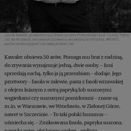
Leszek Kawalec, przewodniczący Stowarzyszenia Producentów Fasoli Tycznej 'Piękny
Jaś' we Wrzawach, jest jedynym przetwórcą wrzawskiej fasoli
Paulina JAKOBIEC
paulina.jakobiec@gmail.com www.jakobiec.com
Kawalec obsiewa 50 arów. Pomaga mu brat z rodziną,
do zrywania wynajmuje jedną, dwie osoby. – Inni
sprzedają suchą, tylko ja ją przerabiam – dodaje. Jego
przetwory – fasola w zalewie, pasta z fasoli wrzawskiej
z olejem lnianym z ostrą papryką lub suszonymi
węgierkami czy suszonymi pomidorami – znane są
m.in. w Warszawie, we Wrocławiu, w Zielonej Górze,
nawet w Szczecinie. – To taki polski hummus –
uśmiecha się. – Zmiksowana fasola, papryka suszona,
papryka ostra, olej lniany, cząber – wylicza.