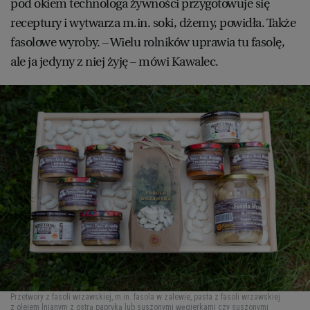
pod okiem technologa żywności przygotowuje się
receptury i wytwarza m.in. soki, dżemy, powidła. Także
fasolowe wyroby. – Wielu rolników uprawia tu fasolę,
ale ja jedyny z niej żyję – mówi Kawalec.
Przetwory z fasoli wrzawskiej, m.in. fasola w zalewie, pasta z fasoli wrzawskiej
z olejem lnianym z ostrą papryką lub suszonymi węgierkami czy suszonymi