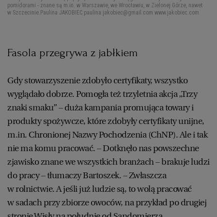
pomidorami - znane są m.in. w Warszawie, we Wrocławiu, w Zielonej Górze, nawet
w Szczecinie.
Paulina JAKOBIEC paulina.jakobiec@gmail.com www.jakobiec.com
Fasola przegrywa z jabłkiem
Gdy stowarzyszenie zdobyło certyfikaty, wszystko
wyglądało dobrze. Pomogła też trzyletnia akcja „Trzy
znaki smaku” – duża kampania promująca towary i
produkty spożywcze, które zdobyły certyfikaty unijne,
m.in. Chronionej Nazwy Pochodzenia (ChNP). Ale i tak
nie ma komu pracować. – Dotknęło nas powszechne
zjawisko znane we wszystkich branżach – brakuje ludzi
do pracy – tłumaczy Bartoszek. – Zwłaszcza
w rolnictwie. A jeśli już ludzie są, to wolą pracować
w sadach przy zbiorze owoców, na przykład po drugiej
stronie Wisły na południe od Sandomierza.