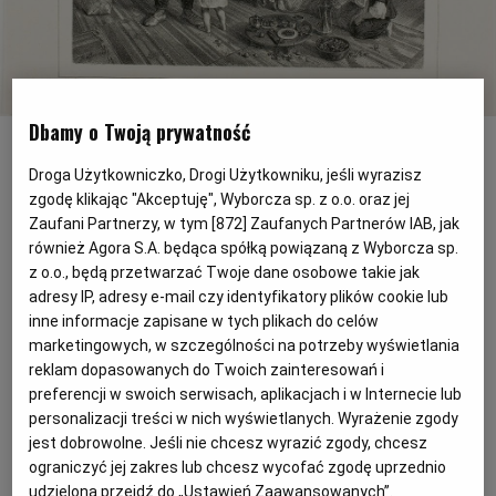
RZESZÓW
SOSNOWIEC
Dbamy o Twoją prywatność
Dom rodziny tatarskiej (francuska litografia z XIX w.)
bew
Droga Użytkowniczko, Drogi Użytkowniku, jeśli wyrazisz
Smakami polskiego Orientu możemy cieszyć się i dziś.
SZCZECIN
zgodę klikając "Akceptuję", Wyborcza sp. z o.o. oraz jej
Wystarczy w sezonie odwiedzić słynną Tatarską Jurtę
Zaufani Partnerzy, w tym [
872
] Zaufanych Partnerów IAB, jak
w Kruszynianach przy granicy z Białorusią, by po
również Agora S.A. będąca spółką powiązaną z Wyborcza sp.
TORUŃ
z o.o., będą przetwarzać Twoje dane osobowe takie jak
wizycie w drewnianym, zielonym meczecie ugryźć
adresy IP, adresy e-mail czy identyfikatory plików cookie lub
nieco bogatej historii kulinarnej dawnej Polski. Co
inne informacje zapisane w tych plikach do celów
TRÓJMIASTO
ważne, trwająca od kilku lat moda na potrawy
marketingowych, w szczególności na potrzeby wyświetlania
regionalne i zainteresowanie historią jedzenia to już nie
reklam dopasowanych do Twoich zainteresowań i
WAŁBRZYCH
preferencji w swoich serwisach, aplikacjach i w Internecie lub
element kultury pogranicza, ale powoli także część
personalizacji treści w nich wyświetlanych. Wyrażenie zgody
nowoczesnej kuchni polskiej, której patronują szefowie
jest dobrowolne. Jeśli nie chcesz wyrazić zgody, chcesz
WARSZAWA
restauracji z wielkich miast.
ograniczyć jej zakres lub chcesz wycofać zgodę uprzednio
udzieloną przejdź do „Ustawień Zaawansowanych”.