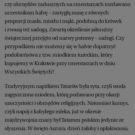
czy obrzędów zadusznych na cmentarzach rozdawano
uczestnikom halvę – zastygłą masę z równych
proporcji masła, miodu i mąki, podobną do krówek
i zwaną też sadogą. Zresztą określenie jałmużny
świątecznej przejęto od nazwy potrawy – sadogi. Czy
przypadkiem nie możemy się w halvie dopatrzyć
podobieństwa z tzw. miodkiem tureckim, który
kupujemy w Krakowie przy cmentarzach w dniu
Wszystkich Świętych?
Tradycyjnym napitkiem Tatarów była syta, czyli woda
zagęszczona miodem, którą podawano przy okazji
uroczystości i obrzędów religijnych. Natomiast kumys,
czyli napój z kobylego mleka, już w okresie
międzywojnia znany był Tatarom polskim jedynie ze
słyszenia. W święto Aszura, dzień żałoby i opłakiwania,