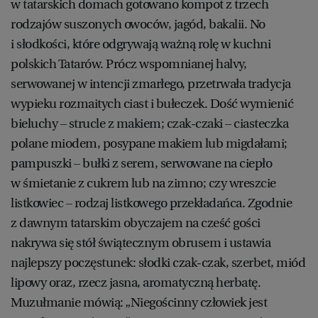
w tatarskich domach gotowano kompot z trzech
rodzajów suszonych owoców, jagód, bakalii. No
i słodkości, które odgrywają ważną rolę w kuchni
polskich Tatarów. Prócz wspomnianej halvy,
serwowanej w intencji zmarłego, przetrwała tradycja
wypieku rozmaitych ciast i bułeczek. Dość wymienić
bieluchy – strucle z makiem; czak-czaki – ciasteczka
polane miodem, posypane makiem lub migdałami;
pampuszki – bułki z serem, serwowane na ciepło
w śmietanie z cukrem lub na zimno; czy wreszcie
listkowiec – rodzaj listkowego przekładańca. Zgodnie
z dawnym tatarskim obyczajem na cześć gości
nakrywa się stół świątecznym obrusem i ustawia
najlepszy poczęstunek: słodki czak-czak, szerbet, miód
lipowy oraz, rzecz jasna, aromatyczną herbatę.
Muzułmanie mówią: „Niegościnny człowiek jest