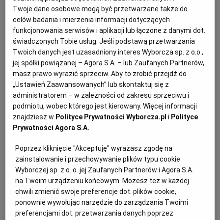
Twoje dane osobowe mogą być przetwarzane także do
WROCŁAW
celów badania i mierzenia informacji dotyczących
Kozina tak, konina nie
funkcjonowania serwisów i aplikacji lub łączone z danymi dot.
świadczonych Tobie usług. Jeśli podstawą przetwarzania
ZAKOPANE
Twoich danych jest uzasadniony interes Wyborcza sp. z o.o.,
Mimo że przed II wojną światową codzienne jedzenie
jej spółki powiązanej – Agora S.A. – lub Zaufanych Partnerów,
polskich Tatarów nie różniło się specjalnie od pokarmu
ZIELONA GÓRA
masz prawo wyrazić sprzeciw. Aby to zrobić przejdź do
chrześcijańskich sąsiadów, to Tatarzy częściej od nich
„Ustawień Zaawansowanych” lub skontaktuj się z
używali mięsa – poza zakazaną przez islam
administratorem – w zależności od zakresu sprzeciwu i
podmiotu, wobec którego jest kierowany. Więcej informacji
wieprzowiną. Tradycja jego dużego spożycia sięgała
znajdziesz w
Polityce Prywatności Wyborcza.pl
i
Polityce
daleko w przeszłość, czyli do czasów, gdy jako lud
Prywatności Agora S.A.
koczowniczy zajmowali się hodowlą bydła, koni
Poprzez kliknięcie "Akceptuję" wyrażasz zgodę na
i baranów. Z czasem do ich jadłospisu zawitały także
zainstalowanie i przechowywanie plików typu cookie
gęś oraz indyk. Dawniej Tatarzy chętnie jadali też
Wyborczej sp. z o. o. jej Zaufanych Partnerów i Agora S.A.
kozinę. Zapewne dlatego prawosławni czy katoliccy
na Twoim urządzeniu końcowym. Możesz też w każdej
sąsiedzi ochrzcili ich mianem kozińców czy
chwili zmienić swoje preferencje dot. plików cookie,
ponownie wywołując narzędzie do zarządzania Twoimi
kozojadów. Dania były sycące i tłuste. Narzucały to tryb
preferencjami dot. przetwarzania danych poprzez