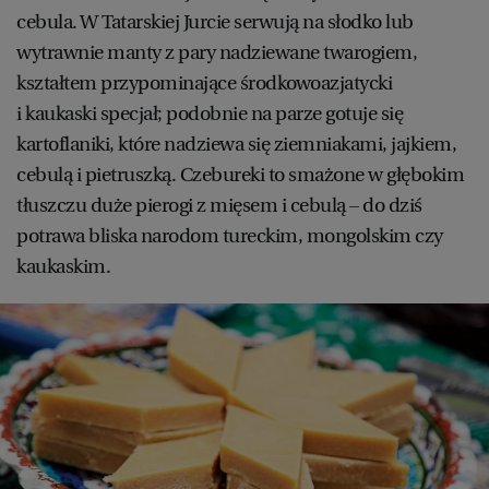
cebula. W Tatarskiej Jurcie serwują na słodko lub
wytrawnie manty z pary nadziewane twarogiem,
kształtem przypominające środkowoazjatycki
i kaukaski specjał; podobnie na parze gotuje się
kartoflaniki, które nadziewa się ziemniakami, jajkiem,
cebulą i pietruszką. Czebureki to smażone w głębokim
tłuszczu duże pierogi z mięsem i cebulą – do dziś
potrawa bliska narodom tureckim, mongolskim czy
kaukaskim.