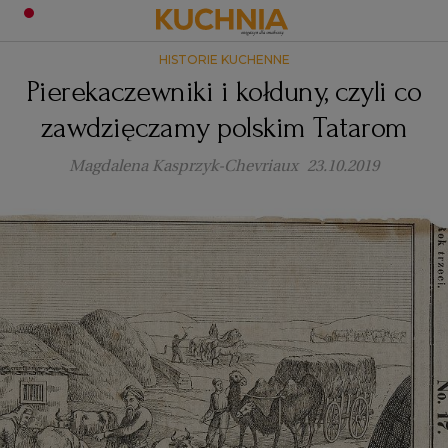
HISTORIE KUCHENNE
PRZEPISY
Pierekaczewniki i kołduny, czyli co
Zaloguj się
zawdzięczamy polskim Tatarom
ŚNIADANIA
OKAZJE
Magdalena Kasprzyk-Chevriaux
23.10.2019
KUCHNIE ŚWIATA
HALLOWEEN
OBIADY
BOŻE NARODZENIE
DANIA SEZONOWE
KUCHNIA WŁOSKA
KOLACJE
KUCHNIA BRYTYJSKA
KARNAWAŁ
PORADY
DESERY
KUCHNIA AFRYKAŃSKA
SZKOŁA GOTOWANIA
ZDROWA DIETA
WIELKANOC
ZUPY
KUCHNIA JAPOŃSKA
DO POCZYTANIA
WALENTYNKI
PORADY
CIASTA
DIETA