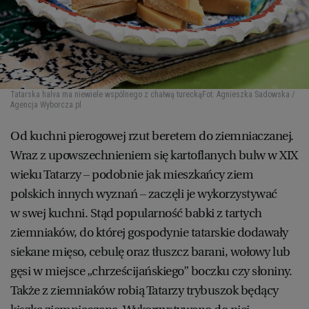
Tatarska halva ma niewiele wspólnego z chałwą turecką
Fot. Agnieszka Sadowska /
Agencja Wyborcza.pl
Od kuchni pierogowej rzut beretem do ziemniaczanej.
Wraz z upowszechnieniem się kartoflanych bulw w XIX
wieku Tatarzy – podobnie jak mieszkańcy ziem
polskich innych wyznań – zaczęli je wykorzystywać
w swej kuchni. Stąd popularność babki z tartych
ziemniaków, do której gospodynie tatarskie dodawały
siekane mięso, cebulę oraz tłuszcz barani, wołowy lub
gęsi w miejsce „chrześcijańskiego” boczku czy słoniny.
Także z ziemniaków robią Tatarzy trybuszok będący