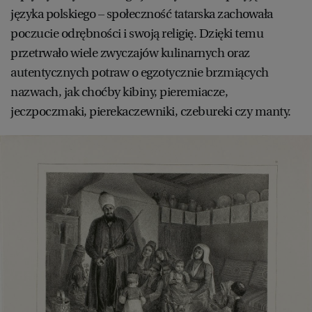
PUBLIO.PL
LUBLIN
języka polskiego – społeczność tatarska zachowała
poczucie odrębności i swoją religię. Dzięki temu
KULTURALNYSKLEP.PL
ŁÓDŹ
przetrwało wiele zwyczajów kulinarnych oraz
autentycznych potraw o egzotycznie brzmiących
nazwach, jak choćby kibiny, pieremiacze,
OLSZTYN
DZIECKO
jeczpoczmaki, pierekaczewniki, czebureki czy manty.
ZDROWIE
OPOLE
POGODA
PŁOCK
PODRÓŻE
POZNAŃ
RADOM
WIDEO
RYBNIK
FORUM