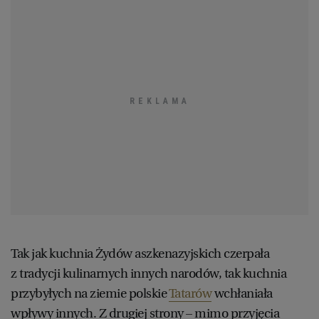
KUCHNIA MEKSYKAŃSKA
DOMOWE PRZETWORY
WYBORCZA TV I VOD
BIQDATA
GLIWICE
SOST, DIPY I INNE DODATKI
GORZÓW WIELKOPOLSKI
KUCHNIA INDYJSKA
TYLKO ZDROWIE
JUTRONAUCI
KSIĄŻKI. MAGAZYN DO CZYTANIA
KUCHNIA HISZPAŃSKA
ARCHIWUM
KALISZ
KUCHNIA NIEMIECKA
NASZA EUROPA
INNE SERWISY
KATOWICE
SŁÓWKA. MAGAZYN O JĘZYKU
GAZETA.PL
KIELCE
KOSZALIN
TOK FM
Tak jak kuchnia Żydów aszkenazyjskich czerpała
z tradycji kulinarnych innych narodów, tak kuchnia
SPORT.PL
KRAKÓW
przybyłych na ziemie polskie
Tatarów
wchłaniała
wpływy innych. Z drugiej strony – mimo przyjęcia