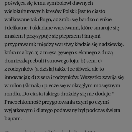
poświęca się temu symbolowi dawnych
wielokulturowych kresów Polski: Jest to ciasto
wałkowane tak długo, aż zrobi się bardzo cieńkie
i delikatne, i układane warstwami, które smaruje się
masłem i przysypuje się pieprzem i innymi
przyprawami; między warstwy kładzie się nadziewkę,
która ma być a) z mięsa gęsiego siekanego z dużą
domieszką cebuli i surowego łoju; b) sera; c)
z rodzynków (a dzisiaj także i ze śliwek, ale to
innowacja); d) z sera i rodzynków. Wszystko zawija się
w rulon (ślimak) i piecze się w okrągłym mosiężnym
rondlu. Do ciasta takiego drożdży się nie dodaje.*
Pracochłonność przygotowania czyni go czymś
wyjątkowym i dlatego podawany był podczas święta
bajram.