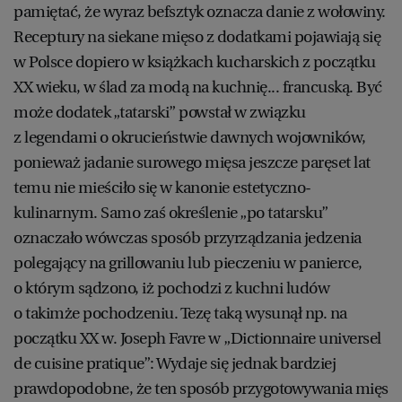
pamiętać, że wyraz befsztyk oznacza danie z wołowiny.
Receptury na siekane mięso z dodatkami pojawiają się
w Polsce dopiero w książkach kucharskich z początku
XX wieku, w ślad za modą na kuchnię... francuską. Być
może dodatek „tatarski” powstał w związku
z legendami o okrucieństwie dawnych wojowników,
ponieważ jadanie surowego mięsa jeszcze paręset lat
temu nie mieściło się w kanonie estetyczno-
kulinarnym. Samo zaś określenie „po tatarsku”
oznaczało wówczas sposób przyrządzania jedzenia
polegający na grillowaniu lub pieczeniu w panierce,
o którym sądzono, iż pochodzi z kuchni ludów
o takimże pochodzeniu. Tezę taką wysunął np. na
początku XX w. Joseph Favre w „Dictionnaire universel
de cuisine pratique”: Wydaje się jednak bardziej
prawdopodobne, że ten sposób przygotowywania mięs