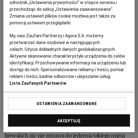
życia i surowy klimat.
odnośnik „Ustawienia prywatności” w stopce serwisu i
przechodząc do sekcji „Ustawienia zaawansowane”.
W odróżnieniu od kazańskich i krymskich „nasi”
Zmiana ustawień plików cookie możliwa jest także za
Tatarzy po osiedleniu się w Wielkim Księstwie
pomocą ustawień przeglądarki.
Litewskim wyeliminowali z diety koninę.
My, nasi Zaufani Partnerzy i Agora S.A. możemy
W przedwojennej monografii historyczno-
przetwarzać dane osobowe w następujących
etnograficznej o Tatarach litewskich (dziś mówimy:
celach:
Użycie dokładnych danych geolokalizacyjnych.
Aktywne skanowanie charakterystyki urządzenia do celów
polskich) tatarski historyk Stanisław Kryczyński*
identyfikacji. Przechowywanie informacji na urządzeniu lub
tłumaczył, że konina, sławny przysmak Tatarów
dostęp do nich. Spersonalizowane reklamy i treści, pomiar
stepowych, ...dawno przestała należeć do mięsiw
reklam i treści, badnie odbiorców i ulepszanie usług.
spożywanych przez Tatarów litewskich (...). Przyczyny
Lista Zaufanych Partnerów
tego trzeba szukać w muzułmańskim prawie
religijnym, które spożycia mięsa końskiego dozwala
USTAWIENIA ZAAWANSOWANE
tylko w ostateczności, np. w czasie głodu lub wojny.
Ubodzy Tatarzy stepowi w takich ostatecznościach
AKCEPTUJĘ
znajdowali się nieustannie, natomiast Tatarów
litewskich nic nie zmusza do jedzenia takiego mięsa