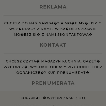
REKLAMA
CHCESZ DO NAS NAPISA�? A MO�E MY�LISZ O
WSP�PRACY Z NAMI? W KA�DEJ SPRAWIE
MO�ESZ SI� Z NAMI SKONTAKTOWA�
KONTAKT
CHCESZ CZYTA� MAGAZYN KUCHNIA, GAZET�
WYBORCZ�, WYSOKIE OBCASY WYGODNIE I BEZ
OGRANICZE�? KUP PRENUMERAT�
PRENUMERATA
COPYRIGHT © WYBORCZA SP. Z O.O.