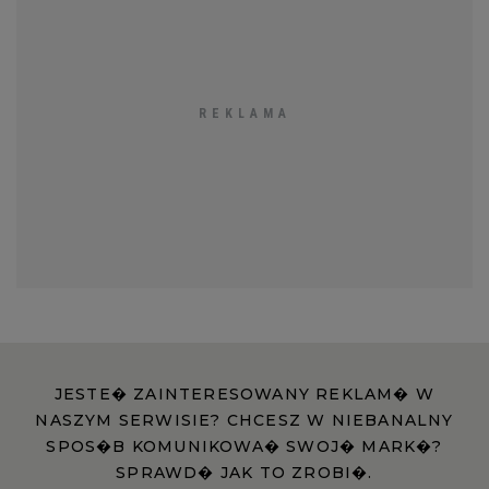
JESTE� ZAINTERESOWANY REKLAM� W
NASZYM SERWISIE? CHCESZ W NIEBANALNY
SPOS�B KOMUNIKOWA� SWOJ� MARK�?
SPRAWD� JAK TO ZROBI�.