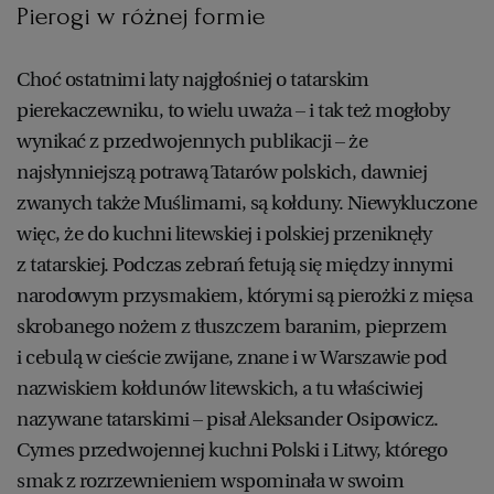
Pierogi w różnej formie
Choć ostatnimi laty najgłośniej o tatarskim
pierekaczewniku, to wielu uważa – i tak też mogłoby
wynikać z przedwojennych publikacji – że
najsłynniejszą potrawą Tatarów polskich, dawniej
zwanych także Muślimami, są kołduny. Niewykluczone
więc, że do kuchni litewskiej i polskiej przeniknęły
z tatarskiej. Podczas zebrań fetują się między innymi
narodowym przysmakiem, którymi są pierożki z mięsa
skrobanego nożem z tłuszczem baranim, pieprzem
i cebulą w cieście zwijane, znane i w Warszawie pod
nazwiskiem kołdunów litewskich, a tu właściwiej
nazywane tatarskimi – pisał Aleksander Osipowicz.
Cymes przedwojennej kuchni Polski i Litwy, którego
smak z rozrzewnieniem wspominała w swoim