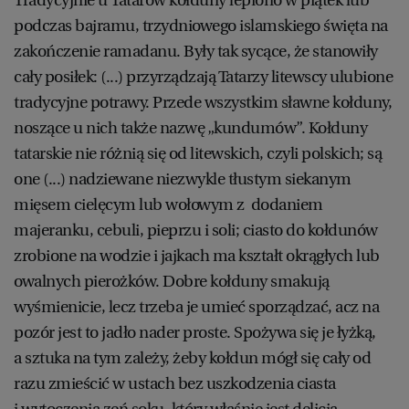
podczas bajramu, trzydniowego islamskiego święta na
zakończenie ramadanu. Były tak sycące, że stanowiły
cały posiłek: (...) przyrządzają Tatarzy litewscy ulubione
tradycyjne potrawy. Przede wszystkim sławne kołduny,
noszące u nich także nazwę „kundumów”. Kołduny
tatarskie nie różnią się od litewskich, czyli polskich; są
one (...) nadziewane niezwykle tłustym siekanym
mięsem cielęcym lub wołowym z dodaniem
majeranku, cebuli, pieprzu i soli; ciasto do kołdunów
zrobione na wodzie i jajkach ma kształt okrągłych lub
owalnych pierożków. Dobre kołduny smakują
wyśmienicie, lecz trzeba je umieć sporządzać, acz na
pozór jest to jadło nader proste. Spożywa się je łyżką,
a sztuka na tym zależy, żeby kołdun mógł się cały od
razu zmieścić w ustach bez uszkodzenia ciasta
i wytoczenia zeń soku, który właśnie jest delicją