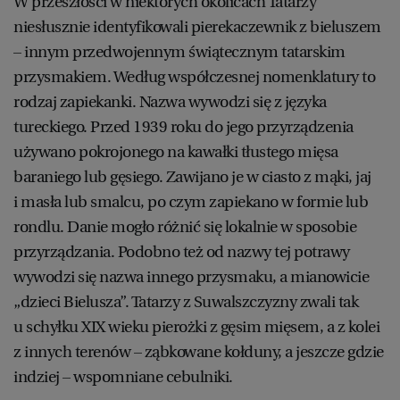
W przeszłości w niektórych okolicach Tatarzy
niesłusznie identyfikowali pierekaczewnik z bieluszem
– innym przedwojennym świątecznym tatarskim
przysmakiem. Według współczesnej nomenklatury to
rodzaj zapiekanki. Nazwa wywodzi się z języka
tureckiego. Przed 1939 roku do jego przyrządzenia
używano pokrojonego na kawałki tłustego mięsa
baraniego lub gęsiego. Zawijano je w ciasto z mąki, jaj
i masła lub smalcu, po czym zapiekano w formie lub
rondlu. Danie mogło różnić się lokalnie w sposobie
przyrządzania. Podobno też od nazwy tej potrawy
wywodzi się nazwa innego przysmaku, a mianowicie
„dzieci Bielusza”. Tatarzy z Suwalszczyzny zwali tak
u schyłku XIX wieku pierożki z gęsim mięsem, a z kolei
z innych terenów – ząbkowane kołduny, a jeszcze gdzie
indziej – wspomniane cebulniki.