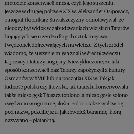
metodzie konserwacji mięsa, czyli jego suszeniu.
Jeszcze w drugiej połowie XIX w. Aleksander Osipowicz,
etnograf i kronikarz Suwalszczyzny, odnotowywał, że
nieobcy był widok w zabudowaniach wiejskich Tatarów
bujających się u żerdzi długich sztuk mięsiwa
i wędzonek dojrzewających na wietrze. Z tych źródel
wiadomo, że suszenie mięsa znali w średniowieczu
Kipczacy i Tatarzy nogajscy. Niewykluczone, że taki
sposób konserwacji nasi Tatarzy zapożyczyli z kultury
Osmanów w XVIII lub na początku XIX w. Tak jak
ludność polska czy litewska, tak tatarska konserwowała
także mięso gęsi: Tłuszcz topiono, a mięso gęsie solono
i wędzono w ogromnej ilości.
Solono
także wołowinę
pod nazwą pekelflejszu, jak również baraninę, którą
nazywano – płataniną.