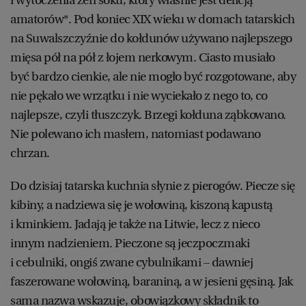
amatorów*. Pod koniec XIX wieku w domach tatarskich
na Suwalszczyźnie do kołdunów używano najlepszego
mięsa pół na pół z łojem nerkowym. Ciasto musiało
być bardzo cienkie, ale nie mogło być rozgotowane, aby
nie pękało we wrzątku i nie wyciekało z nego to, co
najlepsze, czyli tłuszczyk. Brzegi kołduna ząbkowano.
Nie polewano ich masłem, natomiast podawano
chrzan.
Do dzisiaj tatarska kuchnia słynie z pierogów. Piecze się
kibiny, a nadziewa się je wołowiną, kiszoną kapustą
i kminkiem. Jadają je także na Litwie, lecz z nieco
innym nadzieniem. Pieczone są jeczpoczmaki
i cebulniki, ongiś zwane cybulnikami – dawniej
faszerowane wołowiną, baraniną, a w jesieni gęsiną. Jak
sama nazwa wskazuje, obowiązkowy składnik to