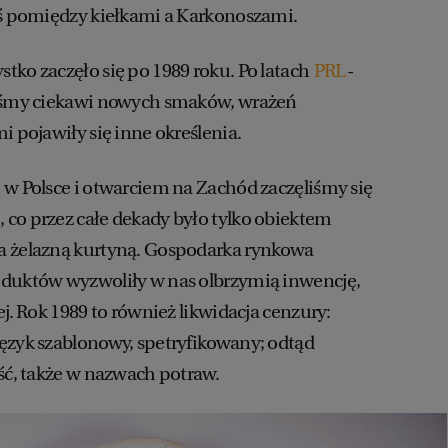
oś pomiędzy kiełkami a Karkonoszami.
tko zaczęło się po 1989 roku. Po latach
PRL
-
liśmy ciekawi nowych smaków, wrażeń
i pojawiły się inne określenia.
 w Polsce i otwarciem na Zachód zaczęliśmy się
co przez całe dekady było tylko obiektem
a żelazną kurtyną. Gospodarka rynkowa
oduktów wyzwoliły w nas olbrzymią inwencję,
ej. Rok 1989 to również likwidacja cenzury:
ęzyk szablonowy, spetryfikowany; odtąd
ość, także w nazwach potraw.