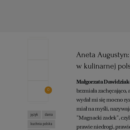
Aneta Augustyn:
w kulinarnej pol
Małgorzata Dawidziak
0
brzmiała zachęcająco, 
wydał mi się mocno ryz
miał na myśli, nazywaj
język
dania
"Magnacki zadek", czyl
kuchnia polska
prawie niedrogi, prawie