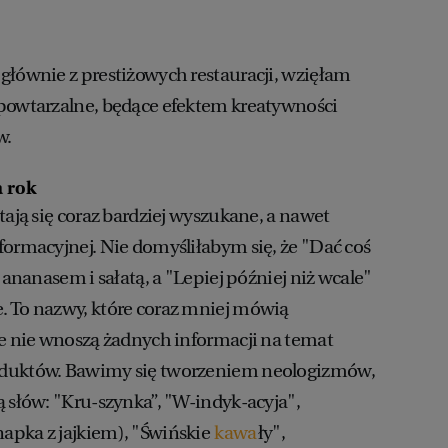
głównie z prestiżowych restauracji, wzięłam
epowtarzalne, będące efektem kreatywności
w.
a rok
tają się coraz bardziej wyszukane, a nawet
formacyjnej. Nie domyśliłabym się, że "Dać coś
z ananasem i sałatą, a "Lepiej później niż wcale"
. To nazwy, które coraz mniej mówią
ie nie wnoszą żadnych informacji na temat
oduktów. Bawimy się tworzeniem neologizmów,
ą słów: "Kru-szynka”, "W-indyk-acyja",
apka z jajkiem), "Świńskie
kawa
ły",