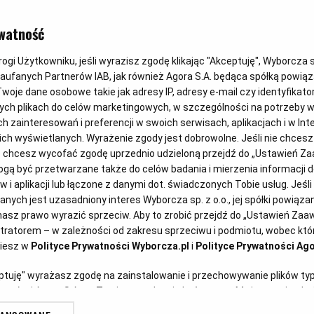
"magnacki z
watność
objęciach" - 
gi Użytkowniku, jeśli wyrazisz zgodę klikając "Akceptuję", Wyborcza sp.
Zaufanych Partnerów IAB, jak również Agora S.A. będąca spółką powią
woje dane osobowe takie jak adresy IP, adresy e-mail czy identyfikator
gastrojęzyk.
ych plikach do celów marketingowych, w szczególności na potrzeby w
zainteresowań i preferencji w swoich serwisach, aplikacjach i w Inte
osobliwe n
 nich wyświetlanych. Wyrażenie zgody jest dobrowolne. Jeśli nie chces
lub chcesz wycofać zgodę uprzednio udzieloną przejdź do „Ustawień 
ą być przetwarzane także do celów badania i mierzenia informacji 
 i aplikacji lub łączone z danymi dot. świadczonych Tobie usług. Jeśl
Rozmawiała: Aneta Augustyn
ych jest uzasadniony interes Wyborcza sp. z o.o., jej spółki powiązane
derwane od
asz prawo wyrazić sprzeciw. Aby to zrobić przejdź do „Ustawień Za
stratorem – w zależności od zakresu sprzeciwu i podmiotu, wobec któr
ziesz w
Polityce Prywatności Wyborcza.pl
i
Polityce Prywatności Ago
eptuję" wyrażasz zgodę na zainstalowanie i przechowywanie plików ty
artnerów i Agora S.A. na Twoim urządzeniu końcowym. Możesz też w każ
plików cookie, ponownie wywołując narzędzie do zarządzania Twoimi p
 przywołuje skojarzenia, pobudza