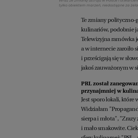
Wraz ze zmianą ustroju w Polsce i otwarcie
tylko obiektem marzeń, niedostępne za żel
Te zmiany polityczno-
kulinariów, podobnie j
Telewizyjna ramówka j
a w internecie zaroiło 
i prześcigają się w sło
jakoś zauważonym w si
PRL został zanegowany,
przynajmniej w kuli
Jest sporo lokali, któr
Widziałam "Propagandę
sierpa i młota", "Zrazy
i mało smakowite. Ciek
sfery kulinarnej: "PSL 