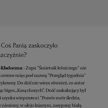
 Coś Panią zaskoczyło
szczyźnie?
-Kładoczna:
- Zupa "Śmietnik leśniczego" nie
a zestaw mięs pod nazwą "Przegląd tygodnia"
ykowny. Do dziś nie wiem również, co autor
ąc bigos „Kasą chorych”. Dość zaskakujący był
i szynka wieprzowa i "Prawie metr śledzia,
 niesiony, w oleju lnianym, zasypany białą