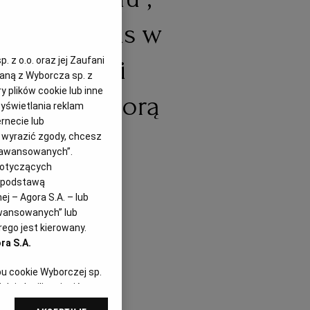
adek" i "mus w
czyli polski
 z o.o. oraz jej Zaufani
zaną z Wyborcza sp. z
y plików cookie lub inne
 Skąd się biorą
yświetlania reklam
rnecie lub
azwy dań?
z wyrazić zgody, chcesz
Zaawansowanych”.
dotyczących
i podstawą
16.03.2018
j – Agora S.A. – lub
awansowanych” lub
ego jest kierowany.
ra S.A.
pu cookie Wyborczej sp.
dej chwili zmienić
referencjami dot.