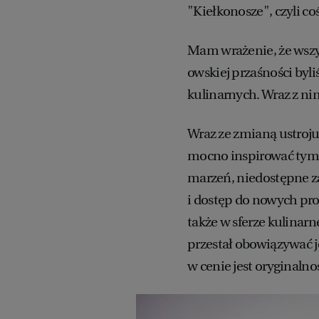
"Kiełkonosze", czyli c
Mam wrażenie, że wszys
owskiej przaśności by
kulinarnych. Wraz z nim
Wraz ze zmianą ustroju
mocno inspirować tym, 
marzeń, niedostępne z
i dostęp do nowych pr
także w sferze kulinarn
przestał obowiązywać j
w cenie jest oryginaln