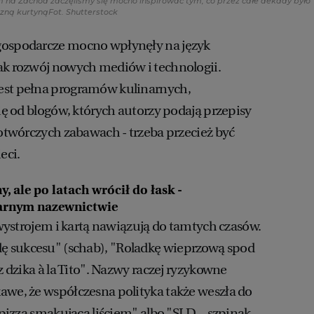
m na Zachód zaczęliśmy się mocno inspirować tym, co przez całe dekady było
azną kurtyną
Fot. Shutterstock
gospodarcze mocno wpłynęły na język
ak rozwój nowych mediów i technologii.
est pełna programów kulinarnych,
się od blogów, których autorzy podają przepisy
wotwórczych zabawach - trzeba przecież być
eci.
 ale po latach wrócił do łask -
narnym nazewnictwie
e wystrojem i kartą nawiązują do tamtych czasów.
 sukcesu" (schab), "Roladkę wieprzową spod
 z dzika à la Tito". Nazwy raczej ryzykowne
awe, że współczesna polityka także weszła do
- pizza smakująca liściem" albo "SLD – szpinak