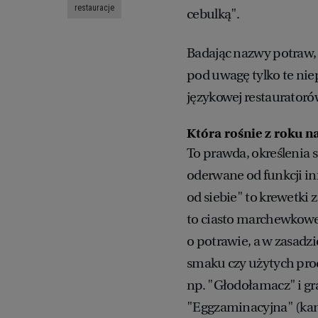
restauracje
cebulką".
Badając nazwy potraw, 
pod uwagę tylko te ni
językowej restauratoró
Która rośnie z roku n
To prawda, określenia s
oderwane od funkcji in
od siebie" to krewetki 
to ciasto marchewkowe
o potrawie, a w zasadz
smaku czy użytych pr
np. "Głodołamacz" i gr
"Eggzaminacyjna" (kan