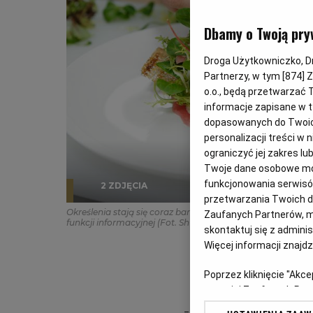
Dbamy o Twoją pry
Droga Użytkowniczko, Dro
Partnerzy, w tym [
874
] 
o.o., będą przetwarzać T
informacje zapisane w t
dopasowanych do Twoich 
personalizacji treści w
ograniczyć jej zakres 
Twoje dane osobowe mog
funkcjonowania serwisów
2 ZDJĘCIA
przetwarzania Twoich dan
Określenia stają się coraz bardziej wyszukane, a nawet o
Zaufanych Partnerów, m
funkcji informacyjnej
(Fot. Shutterstock)
skontaktuj się z admini
Więcej informacji znajd
Poprzez kliknięcie "Akc
z o. o. jej Zaufanych P
swoje preferencje dot. 
- Nazwa potrawy