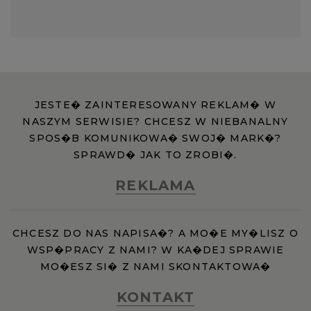
JESTE� ZAINTERESOWANY REKLAM� W
NASZYM SERWISIE? CHCESZ W NIEBANALNY
SPOS�B KOMUNIKOWA� SWOJ� MARK�?
SPRAWD� JAK TO ZROBI�.
REKLAMA
CHCESZ DO NAS NAPISA�? A MO�E MY�LISZ O
WSP�PRACY Z NAMI? W KA�DEJ SPRAWIE
MO�ESZ SI� Z NAMI SKONTAKTOWA�
KONTAKT