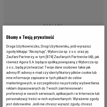
KUCHNIA MEKSYKAŃSKA
DOMOWE PRZETWORY
WYBORCZA TV I VOD
BIQDATA
GLIWICE
SOST, DIPY I INNE DODATKI
GORZÓW WIELKOPOLSKI
KUCHNIA INDYJSKA
TYLKO ZDROWIE
JUTRONAUCI
Dbamy o Twoją prywatność
KSIĄŻKI. MAGAZYN DO CZYTANIA
KUCHNIA HISZPAŃSKA
ARCHIWUM
KALISZ
Droga Użytkowniczko, Drogi Użytkowniku, jeśli wyrazisz
KUCHNIA NIEMIECKA
NASZA EUROPA
INNE SERWISY
KATOWICE
zgodę klikając "Akceptuję", Wyborcza sp. z o.o. oraz jej
Zaufani Partnerzy, w tym [
874
] Zaufanych Partnerów IAB, jak
również Agora S.A. będąca spółką powiązaną z Wyborcza sp.
SŁÓWKA. MAGAZYN O JĘZYKU
GAZETA.PL
KIELCE
z o.o., będą przetwarzać Twoje dane osobowe takie jak
adresy IP, adresy e-mail czy identyfikatory plików cookie lub
Dla 4 osób
inne informacje zapisane w tych plikach do celów
KOSZALIN
TOK FM
Czas: przygotowanie 20 minut, schładzanie ciasta, 30
marketingowych, w szczególności na potrzeby wyświetlania
reklam dopasowanych do Twoich zainteresowań i
minut, podpiekanie i pieczenie 45 minut
preferencji w swoich serwisach, aplikacjach i w Internecie lub
SPORT.PL
KRAKÓW
personalizacji treści w nich wyświetlanych. Wyrażenie zgody
jest dobrowolne. Jeśli nie chcesz wyrazić zgody, chcesz