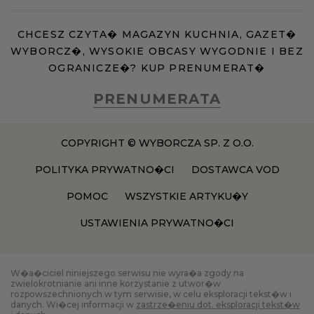
CHCESZ CZYTA� MAGAZYN KUCHNIA, GAZET�
WYBORCZ�, WYSOKIE OBCASY WYGODNIE I BEZ
OGRANICZE�? KUP PRENUMERAT�
PRENUMERATA
COPYRIGHT © WYBORCZA SP. Z O.O.
POLITYKA PRYWATNO�CI
DOSTAWCA VOD
POMOC
WSZYSTKIE ARTYKU�Y
USTAWIENIA PRYWATNO�CI
W�a�ciciel niniejszego serwisu nie wyra�a zgody na
zwielokrotnianie ani inne korzystanie z utwor�w
rozpowszechnionych w tym serwisie, w celu eksploracji tekst�w i
danych. Wi�cej informacji w
zastrze�eniu dot. eksploracji tekst�w