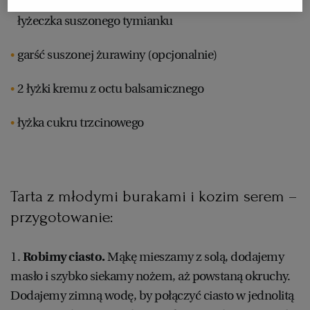
2 łyżeczki posiekanego świeżego tymianku lub
łyżeczka suszonego tymianku
WROCŁAW
garść suszonej żurawiny (opcjonalnie)
ZAKOPANE
2 łyżki kremu z octu balsamicznego
ZIELONA GÓRA
łyżka cukru trzcinowego
Tarta z młodymi burakami i kozim serem –
przygotowanie:
1.
Robimy ciasto.
Mąkę mieszamy z solą, dodajemy
masło i szybko siekamy nożem, aż powstaną okruchy.
Dodajemy zimną wodę, by połączyć ciasto w jednolitą