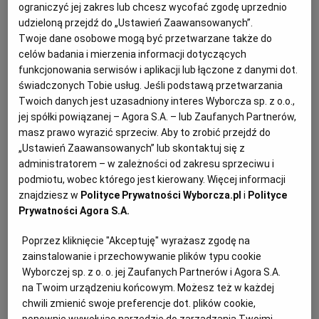
Tarta z młodymi burakami i kozim serem –
PUBLIO.PL
LUBLIN
ograniczyć jej zakres lub chcesz wycofać zgodę uprzednio
udzieloną przejdź do „Ustawień Zaawansowanych”.
składniki:
Twoje dane osobowe mogą być przetwarzane także do
KULTURALNYSKLEP.PL
ŁÓDŹ
celów badania i mierzenia informacji dotyczących
funkcjonowania serwisów i aplikacji lub łączone z danymi dot.
świadczonych Tobie usług. Jeśli podstawą przetwarzania
Na ciasto:
OLSZTYN
DZIECKO
Twoich danych jest uzasadniony interes Wyborcza sp. z o.o.,
jej spółki powiązanej – Agora S.A. – lub Zaufanych Partnerów,
200 g mąki pszennej
masz prawo wyrazić sprzeciw. Aby to zrobić przejdź do
ZDROWIE
OPOLE
„Ustawień Zaawansowanych” lub skontaktuj się z
administratorem – w zależności od zakresu sprzeciwu i
pół łyżeczki soli
podmiotu, wobec którego jest kierowany. Więcej informacji
POGODA
PŁOCK
znajdziesz w
Polityce Prywatności Wyborcza.pl
i
Polityce
125 g zimnego masła pokrojonego na kawałki
Prywatności Agora S.A.
PODRÓŻE
POZNAŃ
3-4 łyżki lodowatej wody
Poprzez kliknięcie "Akceptuję" wyrażasz zgodę na
zainstalowanie i przechowywanie plików typu cookie
RADOM
WIDEO
Wyborczej sp. z o. o. jej Zaufanych Partnerów i Agora S.A.
na Twoim urządzeniu końcowym. Możesz też w każdej
chwili zmienić swoje preferencje dot. plików cookie,
RYBNIK
FORUM
Na farsz:
ponownie wywołując narzędzie do zarządzania Twoimi