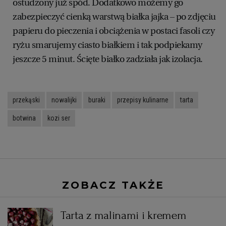
ostudzony już spód. Dodatkowo możemy go
zabezpieczyć cienką warstwą białka jajka – po zdjęciu
papieru do pieczenia i obciążenia w postaci fasoli czy
ryżu smarujemy ciasto białkiem i tak podpiekamy
jeszcze 5 minut. Ścięte białko zadziała jak izolacja.
przekąski
nowalijki
buraki
przepisy kulinarne
tarta
botwina
kozi ser
ZOBACZ TAKŻE
Tarta z malinami i kremem