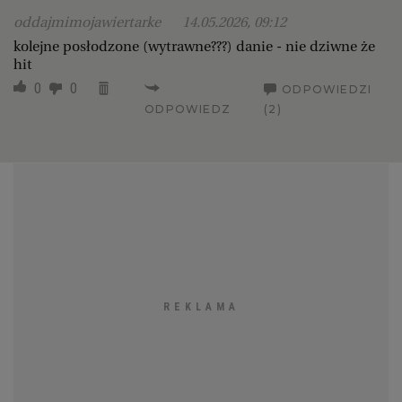
oddajmimojawiertarke
14.05.2026, 09:12
kolejne posłodzone (wytrawne???) danie - nie dziwne że
hit
0
0
ODPOWIEDZI
ODPOWIEDZ
(2)