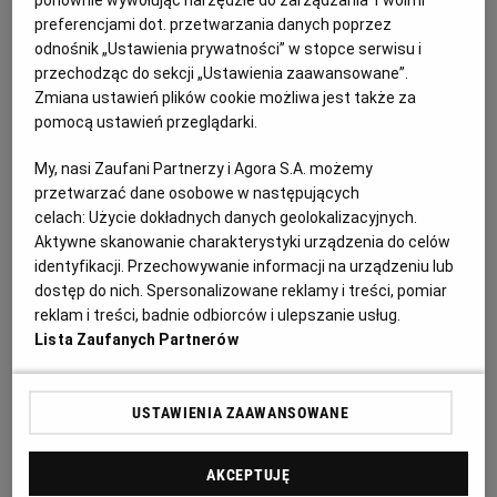
preferencjami dot. przetwarzania danych poprzez
odnośnik „Ustawienia prywatności” w stopce serwisu i
ok. 250 g młodych buraków (po odcięciu łodyg i liści
RZESZÓW
przechodząc do sekcji „Ustawienia zaawansowane”.
botwiny)
Zmiana ustawień plików cookie możliwa jest także za
SOSNOWIEC
pomocą ustawień przeglądarki.
2 łyżki oliwy
My, nasi Zaufani Partnerzy i Agora S.A. możemy
SZCZECIN
przetwarzać dane osobowe w następujących
sól
celach:
Użycie dokładnych danych geolokalizacyjnych.
Aktywne skanowanie charakterystyki urządzenia do celów
pieprz
TORUŃ
identyfikacji. Przechowywanie informacji na urządzeniu lub
dostęp do nich. Spersonalizowane reklamy i treści, pomiar
200 g koziego sera – koziej rolady lub koziego sera
reklam i treści, badnie odbiorców i ulepszanie usług.
TRÓJMIASTO
pleśniowego typu camembert
Lista Zaufanych Partnerów
2 jajka
WAŁBRZYCH
USTAWIENIA ZAAWANSOWANE
150 ml śmietanki
WARSZAWA
AKCEPTUJĘ