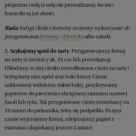
pieprzem i solą (z solą nie przesadzamy, bo ser i
buraczki są już słone).
Rada:
łodygi i listki z botwiny możemy wykorzystać do
przygotowania
botwiny
,
chłodnika
albo sałatki.
3.
Szykujemy spód do tarty
. Przygotowujemy formę
na tartę (o średnicy ok. 24 cm lub prostokątną).
Układamy w niej cienko rozwałkowane ciasto na tartę i
wylepiamy nim spód oraz boki formy. Ciasto
nakłuwamy widelcem (także boki), przykrywamy
papierem do pieczenia i obciążamy ziarnami surowej
fasoli lub ryżu. Tak przygotowane ciasto wstawiamy na
10 minut do piekarnika, żeby się podpiekło. Po tym
czasie wyjmujemy formę, zdejmujemy papier z
ziarnami i dopiekamy jeszcze 5 minut.