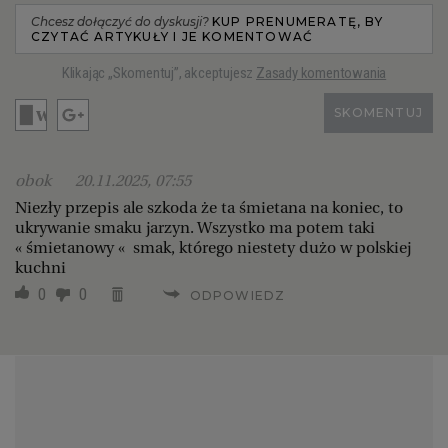
Chcesz dołączyć do dyskusji?
KUP PRENUMERATĘ, BY
CZYTAĆ ARTYKUŁY I JE KOMENTOWAĆ
Klikając „Skomentuj”, akceptujesz
Zasady komentowania
SKOMENTUJ
obok
20.11.2025, 07:55
Niezły przepis ale szkoda że ta śmietana na koniec, to
ukrywanie smaku jarzyn. Wszystko ma potem taki
« śmietanowy « smak, którego niestety dużo w polskiej
kuchni
0
0
ODPOWIEDZ