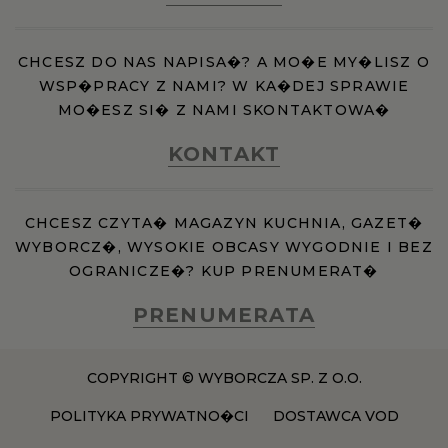
CHCESZ DO NAS NAPISA�? A MO�E MY�LISZ O
WSP�PRACY Z NAMI? W KA�DEJ SPRAWIE
MO�ESZ SI� Z NAMI SKONTAKTOWA�
KONTAKT
CHCESZ CZYTA� MAGAZYN KUCHNIA, GAZET�
WYBORCZ�, WYSOKIE OBCASY WYGODNIE I BEZ
OGRANICZE�? KUP PRENUMERAT�
PRENUMERATA
COPYRIGHT © WYBORCZA SP. Z O.O.
POLITYKA PRYWATNO�CI
DOSTAWCA VOD