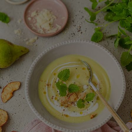
WROCŁAW
ZAKOPANE
ZIELONA GÓRA