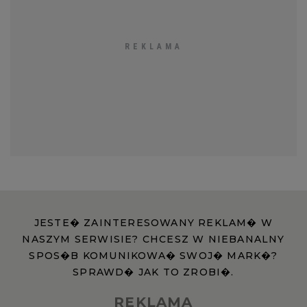
JESTE� ZAINTERESOWANY REKLAM� W
NASZYM SERWISIE? CHCESZ W NIEBANALNY
SPOS�B KOMUNIKOWA� SWOJ� MARK�?
SPRAWD� JAK TO ZROBI�.
REKLAMA