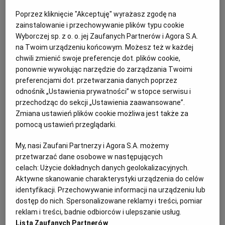
PUBLIO.PL
LUBLIN
Poprzez kliknięcie "Akceptuję" wyrażasz zgodę na
5 pietruszek
zainstalowanie i przechowywanie plików typu cookie
KULTURALNYSKLEP.PL
ŁÓDŹ
Wyborczej sp. z o. o. jej Zaufanych Partnerów i Agora S.A.
gruszka
na Twoim urządzeniu końcowym. Możesz też w każdej
chwili zmienić swoje preferencje dot. plików cookie,
OLSZTYN
DZIECKO
ponownie wywołując narzędzie do zarządzania Twoimi
cebula
preferencjami dot. przetwarzania danych poprzez
odnośnik „Ustawienia prywatności” w stopce serwisu i
kawałek pora (biała część)
ZDROWIE
OPOLE
przechodząc do sekcji „Ustawienia zaawansowane”.
Zmiana ustawień plików cookie możliwa jest także za
łyżka masła
pomocą ustawień przeglądarki.
POGODA
PŁOCK
łyżka oliwy z oliwek
My, nasi Zaufani Partnerzy i Agora S.A. możemy
przetwarzać dane osobowe w następujących
PODRÓŻE
POZNAŃ
celach:
Użycie dokładnych danych geolokalizacyjnych.
łyżeczka gałki muszkatołowej
Aktywne skanowanie charakterystyki urządzenia do celów
RADOM
WIDEO
identyfikacji. Przechowywanie informacji na urządzeniu lub
1/2 łyżeczki kurkumy
dostęp do nich. Spersonalizowane reklamy i treści, pomiar
reklam i treści, badnie odbiorców i ulepszanie usług.
1/2łyżeczki chilli
RYBNIK
FORUM
Lista Zaufanych Partnerów