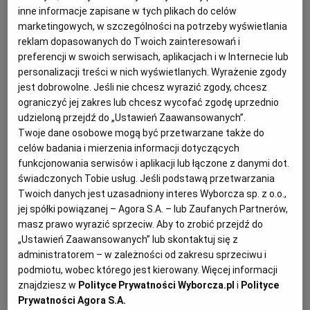
inne informacje zapisane w tych plikach do celów
KUCHNIA MEKSYKAŃSKA
DOMOWE PRZETWORY
WYBORCZA TV I VOD
BIQDATA
GLIWICE
marketingowych, w szczególności na potrzeby wyświetlania
reklam dopasowanych do Twoich zainteresowań i
preferencji w swoich serwisach, aplikacjach i w Internecie lub
SOST, DIPY I INNE DODATKI
GORZÓW WIELKOPOLSKI
KUCHNIA INDYJSKA
TYLKO ZDROWIE
JUTRONAUCI
personalizacji treści w nich wyświetlanych. Wyrażenie zgody
jest dobrowolne. Jeśli nie chcesz wyrazić zgody, chcesz
ograniczyć jej zakres lub chcesz wycofać zgodę uprzednio
KSIĄŻKI. MAGAZYN DO CZYTANIA
KUCHNIA HISZPAŃSKA
ARCHIWUM
KALISZ
udzieloną przejdź do „Ustawień Zaawansowanych”.
Twoje dane osobowe mogą być przetwarzane także do
KUCHNIA NIEMIECKA
NASZA EUROPA
INNE SERWISY
KATOWICE
celów badania i mierzenia informacji dotyczących
funkcjonowania serwisów i aplikacji lub łączone z danymi dot.
świadczonych Tobie usług. Jeśli podstawą przetwarzania
SŁÓWKA. MAGAZYN O JĘZYKU
GAZETA.PL
KIELCE
Twoich danych jest uzasadniony interes Wyborcza sp. z o.o.,
jej spółki powiązanej – Agora S.A. – lub Zaufanych Partnerów,
Dla 4 osób
masz prawo wyrazić sprzeciw. Aby to zrobić przejdź do
KOSZALIN
TOK FM
Przygotowanie: ok. 45 minut
„Ustawień Zaawansowanych” lub skontaktuj się z
administratorem – w zależności od zakresu sprzeciwu i
podmiotu, wobec którego jest kierowany. Więcej informacji
SPORT.PL
KRAKÓW
znajdziesz w
Polityce Prywatności Wyborcza.pl
i
Polityce
Krem pietruszkowo-gruszkowy – składniki:
Prywatności Agora S.A.