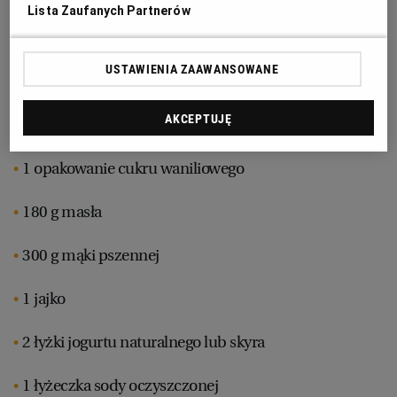
Lista Zaufanych Partnerów
½ kg śliwek węgierek
RZESZÓW
USTAWIENIA ZAAWANSOWANE
2 łyżeczki cynamonu
SOSNOWIEC
AKCEPTUJĘ
50 g cukru lub ksylitolu
SZCZECIN
1 opakowanie cukru waniliowego
TORUŃ
180 g masła
300 g mąki pszennej
TRÓJMIASTO
1 jajko
WAŁBRZYCH
2 łyżki jogurtu naturalnego lub skyra
WARSZAWA
1 łyżeczka sody oczyszczonej