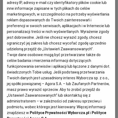
adresy IP, adresy e-mail czy identyfikatory plików cookie lub
KUCHNIA MEKSYKAŃSKA
DOMOWE PRZETWORY
WYBORCZA TV I VOD
BIQDATA
GLIWICE
inne informacje zapisane w tych plikach do celów
marketingowych, w szczególności na potrzeby wyświetlania
reklam dopasowanych do Twoich zainteresowań i
SOST, DIPY I INNE DODATKI
GORZÓW WIELKOPOLSKI
KUCHNIA INDYJSKA
TYLKO ZDROWIE
JUTRONAUCI
preferencji w swoich serwisach, aplikacjach i w Internecie lub
personalizacji treści w nich wyświetlanych. Wyrażenie zgody
jest dobrowolne. Jeśli nie chcesz wyrazić zgody, chcesz
KSIĄŻKI. MAGAZYN DO CZYTANIA
KUCHNIA HISZPAŃSKA
ARCHIWUM
KALISZ
ograniczyć jej zakres lub chcesz wycofać zgodę uprzednio
udzieloną przejdź do „Ustawień Zaawansowanych”.
Twoje dane osobowe mogą być przetwarzane także do
KUCHNIA NIEMIECKA
NASZA EUROPA
INNE SERWISY
KATOWICE
celów badania i mierzenia informacji dotyczących
funkcjonowania serwisów i aplikacji lub łączone z danymi dot.
SŁÓWKA. MAGAZYN O JĘZYKU
GAZETA.PL
KIELCE
świadczonych Tobie usług. Jeśli podstawą przetwarzania
Twoich danych jest uzasadniony interes Wyborcza sp. z o.o.,
Czy coś kojarzy się ze złotą polską jesienią bardziej niż
jej spółki powiązanej – Agora S.A. – lub Zaufanych Partnerów,
KOSZALIN
TOK FM
masz prawo wyrazić sprzeciw. Aby to zrobić przejdź do
sezonowe owoce? Jabłka, gruszki, pigwy i oczywiście
„Ustawień Zaawansowanych” lub skontaktuj się z
śliwki
... Istnieje wiele ich odmian, jednak to o węgierce
administratorem – w zależności od zakresu sprzeciwu i
SPORT.PL
KRAKÓW
zazwyczaj myślimy po usłyszeniu słowa „śliwka". Jej
podmiotu, wobec którego jest kierowany. Więcej informacji
znajdziesz w
Polityce Prywatności Wyborcza.pl
i
Polityce
drzewo należy do najbardziej popularnych roślin