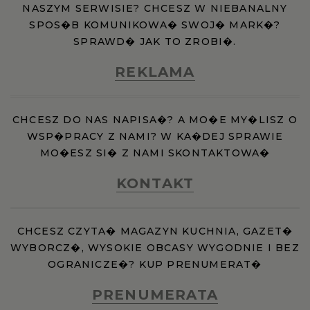
NASZYM SERWISIE? CHCESZ W NIEBANALNY
SPOS�B KOMUNIKOWA� SWOJ� MARK�?
SPRAWD� JAK TO ZROBI�.
REKLAMA
CHCESZ DO NAS NAPISA�? A MO�E MY�LISZ O
WSP�PRACY Z NAMI? W KA�DEJ SPRAWIE
MO�ESZ SI� Z NAMI SKONTAKTOWA�
KONTAKT
CHCESZ CZYTA� MAGAZYN KUCHNIA, GAZET�
WYBORCZ�, WYSOKIE OBCASY WYGODNIE I BEZ
OGRANICZE�? KUP PRENUMERAT�
PRENUMERATA