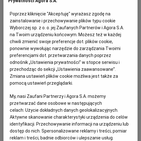
Prywatności Agora S.A.
PUBLIO.PL
LUBLIN
sadowniczych - jest bardzo łatwa w uprawie, przez co
wiele osób sadzi ją nawet na działkach. Śliwa
Poprzez kliknięcie "Akceptuję" wyrażasz zgodę na
odwdzięcza się dużą ilością owoców, które pojawiają
zainstalowanie i przechowywanie plików typu cookie
KULTURALNYSKLEP.PL
ŁÓDŹ
Wyborczej sp. z o. o. jej Zaufanych Partnerów i Agora S.A.
się co roku i są niezastąpione w kuchni zarówno przy
na Twoim urządzeniu końcowym. Możesz też w każdej
wytrawnych, jak i słodkich daniach. Śliwki szczególnie
OLSZTYN
DZIECKO
chwili zmienić swoje preferencje dot. plików cookie,
dobrze komponują się z mięsami oraz można z nich
ponownie wywołując narzędzie do zarządzania Twoimi
preferencjami dot. przetwarzania danych poprzez
tworzyć wspaniałe wypieki - drożdżówki,
ciasta
i tarty.
ZDROWIE
OPOLE
odnośnik „Ustawienia prywatności” w stopce serwisu i
Przepis na jedną z nich poznacie dzisiaj. Płatki
przechodząc do sekcji „Ustawienia zaawansowane”.
migdałowe i
cynamon
idealnie współgrają z
Zmiana ustawień plików cookie możliwa jest także za
POGODA
PŁOCK
kwaskowatym smakiem śliwek, komplementując
pomocą ustawień przeglądarki.
obecne w nich nuty i tworząc wyjątkowy aromat.
My, nasi Zaufani Partnerzy i Agora S.A. możemy
PODRÓŻE
POZNAŃ
Dzięki dodaniu cukru wanilinowego kruchy spód
przetwarzać dane osobowe w następujących
również ma delikatny, słodkawy posmak.
celach:
Użycie dokładnych danych geolokalizacyjnych.
Aktywne skanowanie charakterystyki urządzenia do celów
RADOM
WIDEO
identyfikacji. Przechowywanie informacji na urządzeniu lub
dostęp do nich. Spersonalizowane reklamy i treści, pomiar
Tarta ze śliwkami - składniki:
RYBNIK
FORUM
reklam i treści, badnie odbiorców i ulepszanie usług.