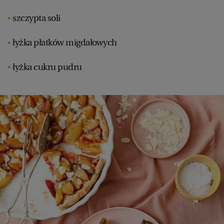
WROCŁAW
szczypta soli
łyżka płatków migdałowych
ZAKOPANE
łyżka cukru pudru
ZIELONA GÓRA