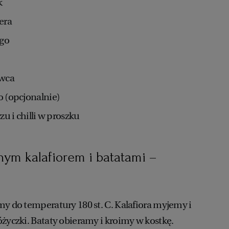
k
era
ego
owca
o (opcjonalnie)
rzu i chilli w proszku
nym kalafiorem i batatami –
my do temperatury 180 st. C. Kalafiora myjemy i
óżyczki. Bataty obieramy i kroimy w kostkę.