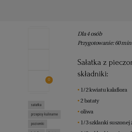
Dla 4 osób
Przygotowanie: 60 min
Sałatka z pieczo
składniki:
0
1/2 kwiatu kalafiora
2 bataty
sałatka
oliwa
przepisy kulinarne
1/3 szklanki suszonej
poziomki