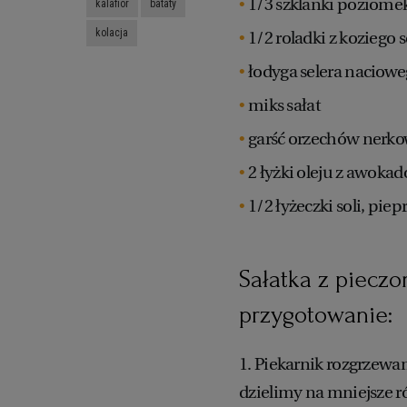
1/3 szklanki poziome
kalafior
bataty
kolacja
1/2 roladki z koziego s
łodyga selera naciow
miks sałat
garść orzechów nerk
2 łyżki oleju z awokad
1/2 łyżeczki soli, piep
Sałatka z pieczo
przygotowanie:
1. Piekarnik rozgrzewa
dzielimy na mniejsze r