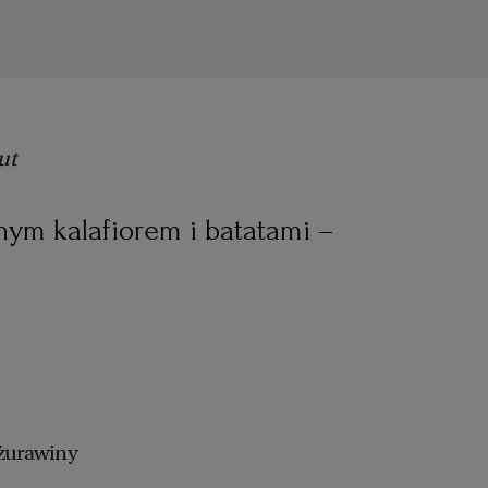
ut
nym kalafiorem i batatami –
 żurawiny