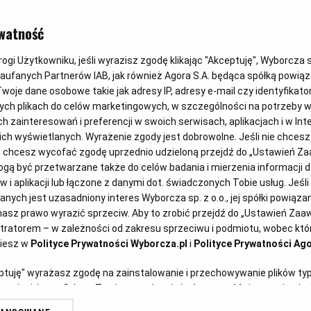
SAŁATKA
watność
Sałatka z pi
gi Użytkowniku, jeśli wyrazisz zgodę klikając "Akceptuję", Wyborcza sp.
Zaufanych Partnerów IAB, jak również Agora S.A. będąca spółką powią
batatami
woje dane osobowe takie jak adresy IP, adresy e-mail czy identyfikator
ych plikach do celów marketingowych, w szczególności na potrzeby w
zainteresowań i preferencji w swoich serwisach, aplikacjach i w Inte
 nich wyświetlanych. Wyrażenie zgody jest dobrowolne. Jeśli nie chces
Anna Stefańska
15.06.2026
lub chcesz wycofać zgodę uprzednio udzieloną przejdź do „Ustawień 
ą być przetwarzane także do celów badania i mierzenia informacji 
 i aplikacji lub łączone z danymi dot. świadczonych Tobie usług. Jeśl
ych jest uzasadniony interes Wyborcza sp. z o.o., jej spółki powiązane
Fot. Anna
asz prawo wyrazić sprzeciw. Aby to zrobić przejdź do „Ustawień Za
stratorem – w zależności od zakresu sprzeciwu i podmiotu, wobec któr
ziesz w
Polityce Prywatności Wyborcza.pl
i
Polityce Prywatności Ago
eptuję" wyrażasz zgodę na zainstalowanie i przechowywanie plików ty
artnerów i Agora S.A. na Twoim urządzeniu końcowym. Możesz też w każ
plików cookie, ponownie wywołując narzędzie do zarządzania Twoimi p
nym kalafiorem, batatami i