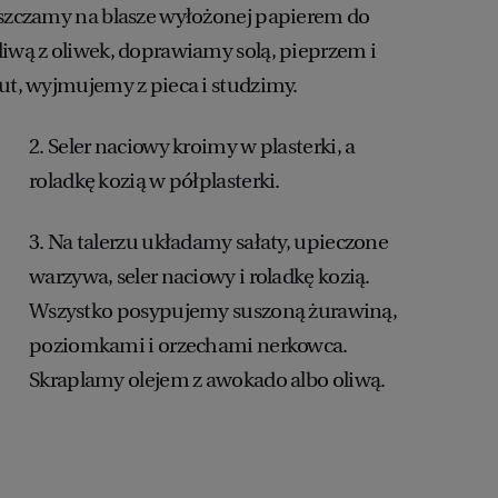
eszczamy na blasze wyłożonej papierem do
liwą z oliwek, doprawiamy solą, pieprzem i
nut, wyjmujemy z pieca i studzimy.
2. Seler naciowy kroimy w plasterki, a
roladkę kozią w półplasterki.
3. Na talerzu układamy sałaty, upieczone
warzywa, seler naciowy i roladkę kozią.
Wszystko posypujemy suszoną żurawiną,
poziomkami i orzechami nerkowca.
Skraplamy olejem z awokado albo oliwą.