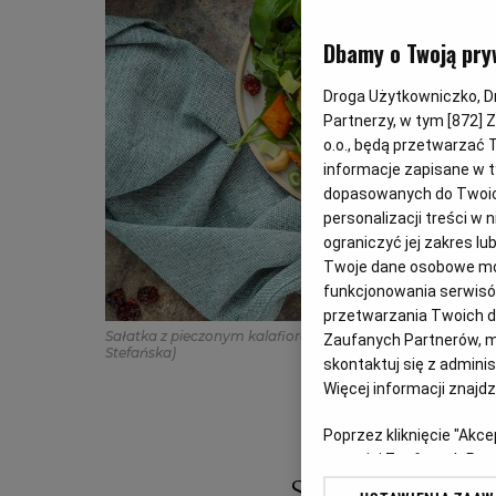
Dbamy o Twoją pry
Droga Użytkowniczko, Dro
Partnerzy, w tym [
872
] 
o.o., będą przetwarzać T
informacje zapisane w t
dopasowanych do Twoich 
personalizacji treści w
ograniczyć jej zakres 
Twoje dane osobowe mog
funkcjonowania serwisów
przetwarzania Twoich dan
Sałatka z pieczonym kalafiorem, batatami, poziomkami
(
Zaufanych Partnerów, m
Stefańska)
skontaktuj się z admini
Więcej informacji znajd
Poprzez kliknięcie "Akc
z o. o. jej Zaufanych P
swoje preferencje dot. 
Sałatka z pieczo