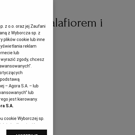
eczonym kalafiorem i
 z o.o. oraz jej Zaufani
zaną z Wyborcza sp. z
y plików cookie lub inne
yświetlania reklam
rnecie lub
z wyrazić zgody, chcesz
Zaawansowanych”.
dotyczących
i podstawą
j – Agora S.A. – lub
awansowanych” lub
ego jest kierowany.
ra S.A.
pu cookie Wyborczej sp.
dej chwili zmienić
referencjami dot.