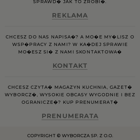
SPRAWD� JAK TO ZROBI�.
REKLAMA
CHCESZ DO NAS NAPISA�? A MO�E MY�LISZ O
WSP�PRACY Z NAMI? W KA�DEJ SPRAWIE
MO�ESZ SI� Z NAMI SKONTAKTOWA�
KONTAKT
CHCESZ CZYTA� MAGAZYN KUCHNIA, GAZET�
WYBORCZ�, WYSOKIE OBCASY WYGODNIE I BEZ
OGRANICZE�? KUP PRENUMERAT�
PRENUMERATA
COPYRIGHT © WYBORCZA SP. Z O.O.