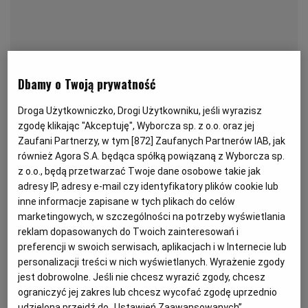
KUCHNIA MEKSYKAŃSKA
DOMOWE PRZETWORY
WYBORCZA TV I VOD
BIQDATA
GLIWICE
SOST, DIPY I INNE DODATKI
GORZÓW WIELKOPOLSKI
KUCHNIA INDYJSKA
TYLKO ZDROWIE
JUTRONAUCI
Dbamy o Twoją prywatność
KSIĄŻKI. MAGAZYN DO CZYTANIA
KUCHNIA HISZPAŃSKA
ARCHIWUM
KALISZ
Droga Użytkowniczko, Drogi Użytkowniku, jeśli wyrazisz
zgodę klikając "Akceptuję", Wyborcza sp. z o.o. oraz jej
Zaufani Partnerzy, w tym [
872
] Zaufanych Partnerów IAB, jak
KUCHNIA NIEMIECKA
NASZA EUROPA
INNE SERWISY
KATOWICE
również Agora S.A. będąca spółką powiązaną z Wyborcza sp.
z o.o., będą przetwarzać Twoje dane osobowe takie jak
adresy IP, adresy e-mail czy identyfikatory plików cookie lub
SŁÓWKA. MAGAZYN O JĘZYKU
GAZETA.PL
KIELCE
inne informacje zapisane w tych plikach do celów
marketingowych, w szczególności na potrzeby wyświetlania
Przepis dla 2 osób
KOSZALIN
TOK FM
reklam dopasowanych do Twoich zainteresowań i
preferencji w swoich serwisach, aplikacjach i w Internecie lub
personalizacji treści w nich wyświetlanych. Wyrażenie zgody
SPORT.PL
KRAKÓW
jest dobrowolne. Jeśli nie chcesz wyrazić zgody, chcesz
Burger z kaszy jaglanej i buraka ze
ograniczyć jej zakres lub chcesz wycofać zgodę uprzednio
szparagami - składniki:
udzieloną przejdź do „Ustawień Zaawansowanych”.