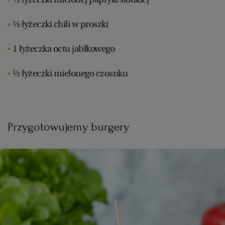
½ łyżeczki chili w proszki
1 łyżeczka octu jabłkowego
½ łyżeczki mielonego czosnku
Przygotowujemy burgery