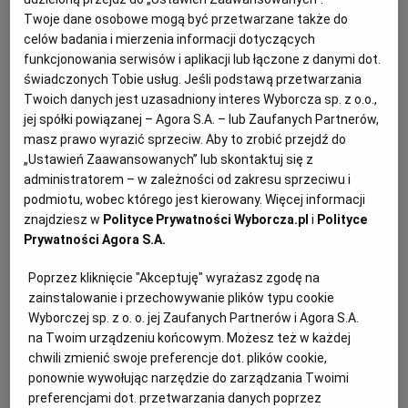
PUBLIO.PL
LUBLIN
Twoje dane osobowe mogą być przetwarzane także do
celów badania i mierzenia informacji dotyczących
Burger:
funkcjonowania serwisów i aplikacji lub łączone z danymi dot.
KULTURALNYSKLEP.PL
ŁÓDŹ
świadczonych Tobie usług. Jeśli podstawą przetwarzania
1/2 szklanki kaszy jaglanej
Twoich danych jest uzasadniony interes Wyborcza sp. z o.o.,
OLSZTYN
DZIECKO
jej spółki powiązanej – Agora S.A. – lub Zaufanych Partnerów,
2 buraki
masz prawo wyrazić sprzeciw. Aby to zrobić przejdź do
„Ustawień Zaawansowanych” lub skontaktuj się z
ZDROWIE
OPOLE
½ cebuli
administratorem – w zależności od zakresu sprzeciwu i
podmiotu, wobec którego jest kierowany. Więcej informacji
znajdziesz w
Polityce Prywatności Wyborcza.pl
i
Polityce
2 ząbki czosnku
POGODA
PŁOCK
Prywatności Agora S.A.
1 jajko
Poprzez kliknięcie "Akceptuję" wyrażasz zgodę na
PODRÓŻE
POZNAŃ
zainstalowanie i przechowywanie plików typu cookie
1 łyżka ziaren słonecznika
Wyborczej sp. z o. o. jej Zaufanych Partnerów i Agora S.A.
na Twoim urządzeniu końcowym. Możesz też w każdej
RADOM
WIDEO
2 łyżki mąki pełnoziarnistej
chwili zmienić swoje preferencje dot. plików cookie,
ponownie wywołując narzędzie do zarządzania Twoimi
RYBNIK
FORUM
preferencjami dot. przetwarzania danych poprzez
łyżka posiekanej natki pietruszki