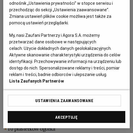
odnośnik „Ustawienia prywatności” w stopce serwisu i
przechodząc do sekcji „Ustawienia zaawansowane”.
2 łyżki oliwy z oliwek
RZESZÓW
Zmiana ustawień plików cookie możliwa jest także za
pomocą ustawień przeglądarki.
szczypta soli
SOSNOWIEC
My, nasi Zaufani Partnerzy i Agora S.A. możemy
przyprawy (po pół łyżeczki): pieprz, kurkuma, chili,
przetwarzać dane osobowe w następujących
celach:
Użycie dokładnych danych geolokalizacyjnych.
mielony imbir
SZCZECIN
Aktywne skanowanie charakterystyki urządzenia do celów
identyfikacji. Przechowywanie informacji na urządzeniu lub
dostęp do nich. Spersonalizowane reklamy i treści, pomiar
TORUŃ
Dodatki do burgera:
reklam i treści, badnie odbiorców i ulepszanie usług.
Lista Zaufanych Partnerów
2 bułki do burgera
TRÓJMIASTO
8 listków sałaty
USTAWIENIA ZAAWANSOWANE
WAŁBRZYCH
1 czerwona cebula
AKCEPTUJĘ
WARSZAWA
10 plasterków ogórka