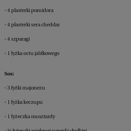
WROCŁAW
4 plasterki pomidora
4 plasterki sera cheddar
ZAKOPANE
4 szparagi
ZIELONA GÓRA
1 łyżka octu jabłkowego
Sos:
3 łyżki majonezu
1 łyżka keczupu
1 łyżeczka musztardy
½ łyżeczki mielonej papryki słodkiej