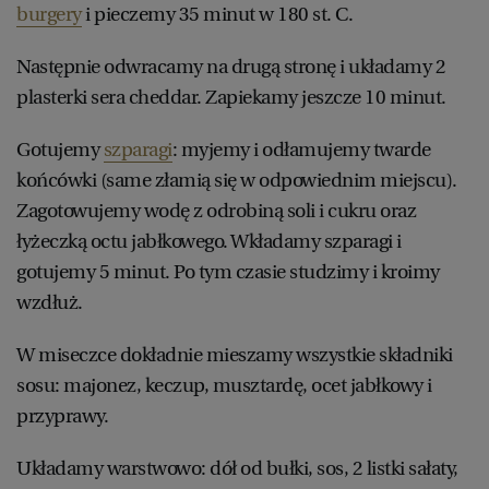
burgery
i pieczemy 35 minut w 180 st. C.
Następnie odwracamy na drugą stronę i układamy 2
plasterki sera cheddar. Zapiekamy jeszcze 10 minut.
Gotujemy
szparagi
: myjemy i odłamujemy twarde
końcówki (same złamią się w odpowiednim miejscu).
Zagotowujemy wodę z odrobiną soli i cukru oraz
łyżeczką octu jabłkowego. Wkładamy szparagi i
gotujemy 5 minut. Po tym czasie studzimy i kroimy
wzdłuż.
W miseczce dokładnie mieszamy wszystkie składniki
sosu: majonez, keczup, musztardę, ocet jabłkowy i
przyprawy.
Układamy warstwowo: dół od bułki, sos, 2 listki sałaty,