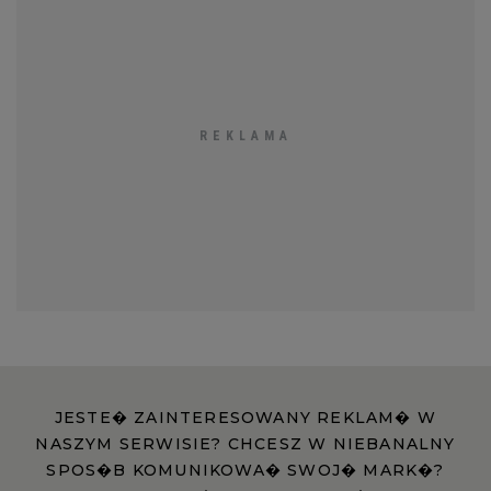
JESTE� ZAINTERESOWANY REKLAM� W
NASZYM SERWISIE? CHCESZ W NIEBANALNY
SPOS�B KOMUNIKOWA� SWOJ� MARK�?