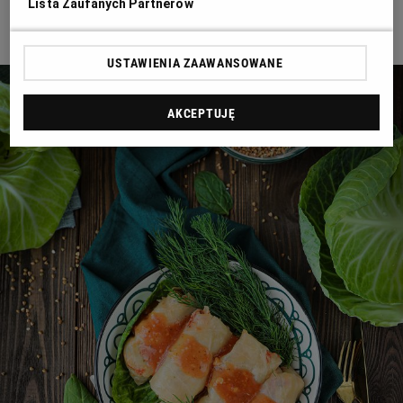
Lista Zaufanych Partnerów
Jak zrobić gołąbki z kaszą gryczaną?
RZESZÓW
USTAWIENIA ZAAWANSOWANE
SOSNOWIEC
AKCEPTUJĘ
SZCZECIN
TORUŃ
TRÓJMIASTO
WAŁBRZYCH
WARSZAWA