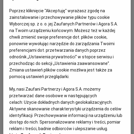
PUBLIO.PL
LUBLIN
1 kg ziemniaków
Poprzez kliknięcie "Akceptuję" wyrażasz zgodę na
zainstalowanie i przechowywanie plików typu cookie
KULTURALNYSKLEP.PL
ŁÓDŹ
250 g kaszy gryczanej
Wyborczej sp. z o. o. jej Zaufanych Partnerów i Agora S.A.
na Twoim urządzeniu końcowym. Możesz też w każdej
3 cebule
chwili zmienić swoje preferencje dot. plików cookie,
OLSZTYN
DZIECKO
ponownie wywołując narzędzie do zarządzania Twoimi
preferencjami dot. przetwarzania danych poprzez
2 szklanki bulionu lub wody
odnośnik „Ustawienia prywatności” w stopce serwisu i
ZDROWIE
OPOLE
przechodząc do sekcji „Ustawienia zaawansowane”.
2 ząbki czosnku
Zmiana ustawień plików cookie możliwa jest także za
POGODA
PŁOCK
pomocą ustawień przeglądarki.
1 puszka posiekanych pomidorów
My, nasi Zaufani Partnerzy i Agora S.A. możemy
PODRÓŻE
POZNAŃ
2 łyżki masła
przetwarzać dane osobowe w następujących
celach:
Użycie dokładnych danych geolokalizacyjnych.
Aktywne skanowanie charakterystyki urządzenia do celów
1 łyżka majeranku
RADOM
WIDEO
identyfikacji. Przechowywanie informacji na urządzeniu lub
dostęp do nich. Spersonalizowane reklamy i treści, pomiar
reklam i treści, badnie odbiorców i ulepszanie usług.
RYBNIK
FORUM