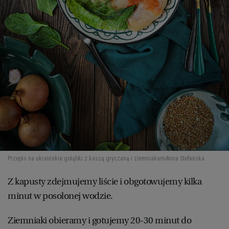
WROCŁAW
ZAKOPANE
ZIELONA GÓRA
Przepis na ukraińskie gołąbki z kaszą gryczaną i ziemniakami
Anna Stefańska
Z kapusty zdejmujemy liście i obgotowujemy kilka
minut w posolonej wodzie.
Ziemniaki obieramy i gotujemy 20-30 minut do