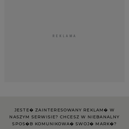
JESTE� ZAINTERESOWANY REKLAM� W
NASZYM SERWISIE? CHCESZ W NIEBANALNY
SPOS�B KOMUNIKOWA� SWOJ� MARK�?