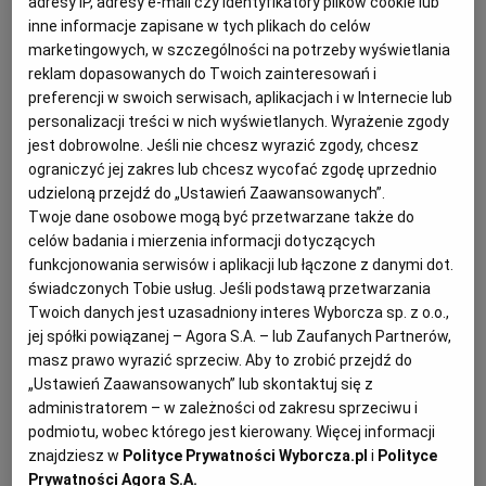
adresy IP, adresy e-mail czy identyfikatory plików cookie lub
inne informacje zapisane w tych plikach do celów
KUCHNIA MEKSYKAŃSKA
DOMOWE PRZETWORY
WYBORCZA TV I VOD
BIQDATA
GLIWICE
marketingowych, w szczególności na potrzeby wyświetlania
reklam dopasowanych do Twoich zainteresowań i
SOST, DIPY I INNE DODATKI
GORZÓW WIELKOPOLSKI
KUCHNIA INDYJSKA
TYLKO ZDROWIE
JUTRONAUCI
preferencji w swoich serwisach, aplikacjach i w Internecie lub
personalizacji treści w nich wyświetlanych. Wyrażenie zgody
jest dobrowolne. Jeśli nie chcesz wyrazić zgody, chcesz
KSIĄŻKI. MAGAZYN DO CZYTANIA
KUCHNIA HISZPAŃSKA
ARCHIWUM
KALISZ
ograniczyć jej zakres lub chcesz wycofać zgodę uprzednio
udzieloną przejdź do „Ustawień Zaawansowanych”.
Twoje dane osobowe mogą być przetwarzane także do
KUCHNIA NIEMIECKA
NASZA EUROPA
INNE SERWISY
KATOWICE
celów badania i mierzenia informacji dotyczących
funkcjonowania serwisów i aplikacji lub łączone z danymi dot.
świadczonych Tobie usług. Jeśli podstawą przetwarzania
SŁÓWKA. MAGAZYN O JĘZYKU
GAZETA.PL
KIELCE
Twoich danych jest uzasadniony interes Wyborcza sp. z o.o.,
jej spółki powiązanej – Agora S.A. – lub Zaufanych Partnerów,
masz prawo wyrazić sprzeciw. Aby to zrobić przejdź do
KOSZALIN
TOK FM
„Ustawień Zaawansowanych” lub skontaktuj się z
Gołąbki z kaszą gryczaną - składniki:
administratorem – w zależności od zakresu sprzeciwu i
SPORT.PL
KRAKÓW
podmiotu, wobec którego jest kierowany. Więcej informacji
znajdziesz w
Polityce Prywatności Wyborcza.pl
i
Polityce
główka białej kapusty lub kapusty włoskiej
Prywatności Agora S.A.