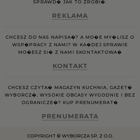
SPRAWD� JAK TO ZROBI�.
REKLAMA
CHCESZ DO NAS NAPISA�? A MO�E MY�LISZ O
WSP�PRACY Z NAMI? W KA�DEJ SPRAWIE
MO�ESZ SI� Z NAMI SKONTAKTOWA�
KONTAKT
CHCESZ CZYTA� MAGAZYN KUCHNIA, GAZET�
WYBORCZ�, WYSOKIE OBCASY WYGODNIE I BEZ
OGRANICZE�? KUP PRENUMERAT�
PRENUMERATA
COPYRIGHT © WYBORCZA SP. Z O.O.