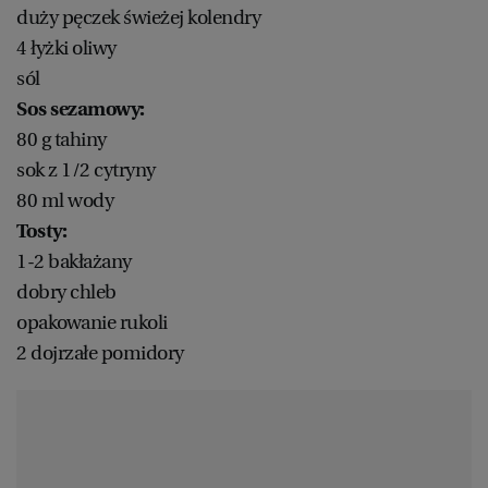
duży pęczek świeżej kolendry
4 łyżki oliwy
sól
Sos sezamowy:
80 g tahiny
sok z 1/2 cytryny
80 ml wody
Tosty:
1-2 bakłażany
dobry chleb
opakowanie rukoli
2 dojrzałe pomidory