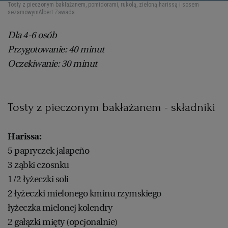
Tosty z pieczonym bakłażanem, pomidorami, rukolą, zieloną harissą i sosem
sezamowym
Albert Zawada
Dla 4-6 osób
Przygotowanie: 40 minut
Oczekiwanie: 30 minut
Tosty z pieczonym bakłażanem - składniki
Harissa:
5 papryczek jalapeño
3 ząbki czosnku
1/2 łyżeczki soli
2 łyżeczki mielonego kminu rzymskiego
łyżeczka mielonej kolendry
2 gałązki mięty (opcjonalnie)