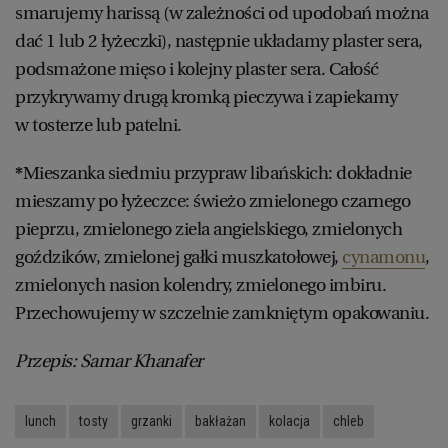
smarujemy harissą (w zależności od upodobań można
dać 1 lub 2 łyżeczki), następnie układamy plaster sera,
podsmażone mięso i kolejny plaster sera. Całość
przykrywamy drugą kromką pieczywa i zapiekamy
w tosterze lub patelni.
*
Mieszanka siedmiu przypraw libańskich: dokładnie
mieszamy po łyżeczce: świeżo zmielonego czarnego
pieprzu, zmielonego ziela angielskiego, zmielonych
goździków, zmielonej gałki muszkatołowej,
cynamonu
,
zmielonych nasion kolendry, zmielonego imbiru.
Przechowujemy w szczelnie zamkniętym opakowaniu.
Przepis: Samar Khanafer
lunch
tosty
grzanki
bakłażan
kolacja
chleb