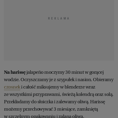
Na harissę
jalapeño moczymy 30 minut w gorącej
wodzie. Oczyszczamy je z szypułek i nasion. Obieramy
czosnek
i całość miksujemy w blenderze wraz
ze wszystkimi przyprawami, świeżą kolendrą oraz solą.
Przekładamy do słoiczka i zalewamy oliwą. Harissę
możemy przechowywać 3 miesiące, zamkniętą
w szczelnym opakowaniu i zalaną oliwą.