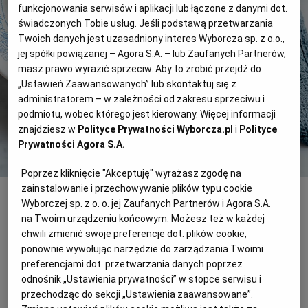
funkcjonowania serwisów i aplikacji lub łączone z danymi dot.
świadczonych Tobie usług. Jeśli podstawą przetwarzania
RZESZÓW
Twoich danych jest uzasadniony interes Wyborcza sp. z o.o.,
jej spółki powiązanej – Agora S.A. – lub Zaufanych Partnerów,
masz prawo wyrazić sprzeciw. Aby to zrobić przejdź do
SOSNOWIEC
„Ustawień Zaawansowanych” lub skontaktuj się z
administratorem – w zależności od zakresu sprzeciwu i
podmiotu, wobec którego jest kierowany. Więcej informacji
SZCZECIN
znajdziesz w
Polityce Prywatności Wyborcza.pl
i
Polityce
Prywatności Agora S.A.
TORUŃ
Poprzez kliknięcie "Akceptuję" wyrażasz zgodę na
Grzanki z marynowanym bakłażanem i kozim serkiem
DominikaWojciak
zainstalowanie i przechowywanie plików typu cookie
TRÓJMIASTO
Wyborczej sp. z o. o. jej Zaufanych Partnerów i Agora S.A.
Na 4 porcje
na Twoim urządzeniu końcowym. Możesz też w każdej
chwili zmienić swoje preferencje dot. plików cookie,
Przygotowanie: 30 minut
WAŁBRZYCH
ponownie wywołując narzędzie do zarządzania Twoimi
preferencjami dot. przetwarzania danych poprzez
odnośnik „Ustawienia prywatności” w stopce serwisu i
WARSZAWA
Grzanki z marynowanym bakłażanem i
przechodząc do sekcji „Ustawienia zaawansowane”.