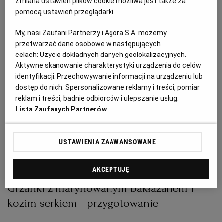
Zmiana ustawień plików cookie możliwa jest także za
kozim serkiem - składniki
pomocą ustawień przeglądarki.
WROCŁAW
My, nasi Zaufani Partnerzy i Agora S.A. możemy
2 średnie bakłażany
ZAKOPANE
przetwarzać dane osobowe w następujących
100 ml oliwy
celach:
Użycie dokładnych danych geolokalizacyjnych.
100 g ziaren słonecznika
Aktywne skanowanie charakterystyki urządzenia do celów
ZIELONA GÓRA
pęczek natki pietruszki
identyfikacji. Przechowywanie informacji na urządzeniu lub
dostęp do nich. Spersonalizowane reklamy i treści, pomiar
2 łyżki octu z czerwonego wina
reklam i treści, badnie odbiorców i ulepszanie usług.
4 kromki chleba na zakwasie, najlepiej pszennego lub
Lista Zaufanych Partnerów
pszenno-żytniego
100 g koziego twarożku
USTAWIENIA ZAAWANSOWANE
sól, pieprz
AKCEPTUJĘ
Grzanki z marynowanym bakłażanem i
kozim serkiem - przygotowanie