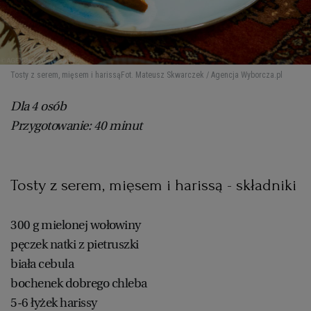
Tosty z serem, mięsem i harissą
Fot. Mateusz Skwarczek / Agencja Wyborcza.pl
Dla 4 osób
Przygotowanie: 40 minut
Tosty z serem, mięsem i harissą - składniki
300 g mielonej wołowiny
pęczek natki z pietruszki
biała cebula
bochenek dobrego chleba
5-6 łyżek harissy