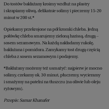
Do tostów bakłażany kroimy wzdłuż na plastry
i skrapiamy oliwą, delikatnie solimy i pieczemy 15-20
minut w 200 st.
*
Opiekamy przekrojone na pół kromki chleba. Jedną
połówkę chleba smarujemy zieloną harissą, drugą –
sosem sezamowym. Na każdą nakładamy rukolę,
bakłażana i pomidora. Zamykamy tost drugą częścią
chleba z sosem sezamowym i podajemy.
*
Bakłażany możemy też usmażyć: najpierw je mocno
solimy, czekamy ok. 30 minut, płuczemy, wycieramy
i smażymy na patelni na tłuszczu (na oliwie lub oleju
ryżowym).
Przepis: Samar Khanafer