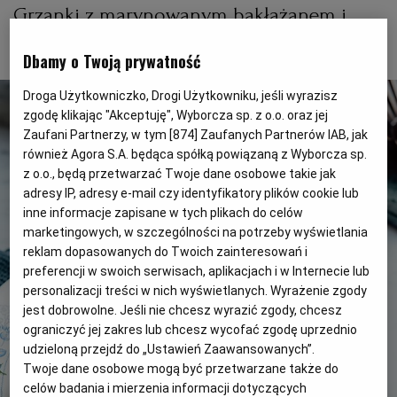
PUBLIO.PL
LUBLIN
Grzanki z marynowanym bakłażanem i
kozim serkiem
Dbamy o Twoją prywatność
KULTURALNYSKLEP.PL
ŁÓDŹ
Droga Użytkowniczko, Drogi Użytkowniku, jeśli wyrazisz
OLSZTYN
DZIECKO
zgodę klikając "Akceptuję", Wyborcza sp. z o.o. oraz jej
Zaufani Partnerzy, w tym [
874
] Zaufanych Partnerów IAB, jak
również Agora S.A. będąca spółką powiązaną z Wyborcza sp.
ZDROWIE
OPOLE
z o.o., będą przetwarzać Twoje dane osobowe takie jak
adresy IP, adresy e-mail czy identyfikatory plików cookie lub
inne informacje zapisane w tych plikach do celów
POGODA
PŁOCK
marketingowych, w szczególności na potrzeby wyświetlania
reklam dopasowanych do Twoich zainteresowań i
preferencji w swoich serwisach, aplikacjach i w Internecie lub
PODRÓŻE
POZNAŃ
personalizacji treści w nich wyświetlanych. Wyrażenie zgody
jest dobrowolne. Jeśli nie chcesz wyrazić zgody, chcesz
ograniczyć jej zakres lub chcesz wycofać zgodę uprzednio
RADOM
WIDEO
udzieloną przejdź do „Ustawień Zaawansowanych”.
Twoje dane osobowe mogą być przetwarzane także do
RYBNIK
FORUM
celów badania i mierzenia informacji dotyczących