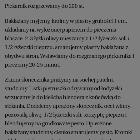
Piekarnik rozgrzewamy do 200 st.
Bakłażany myjemy, kroimy w plastry grubości 1 cm,
układamy na wyłożonej papierem do pieczenia
blaszce. 2-3 łyżki oliwy mieszamy z 1/2 łyżeczki soli i
1/2 łyżeczki pieprzu, smarujemy plastry bakłażana z
obydwu stron. Wstawiamy do rozgrzanego piekarnika i
pieczemy 20-25 minut.
Ziarna słonecznika prażymy na suchej patelni,
studzimy. Listki pietruszki odrywamy od łodyżek i
wrzucamy je do kielicha blendera z końcówką do
siekania. Dodajemy uprażony słonecznik, ocet winny,
pozostałą oliwę, 1/2 łyżeczki soli, szczyptę pieprzu i
blendujemy na grudkowate pesto. Upieczone
bakłażany studzimy, cienko smarujemy pesto. Kromki