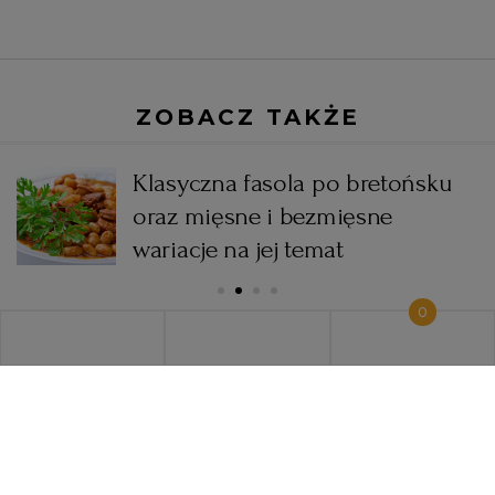
ZOBACZ TAKŻE
Klasyczna fasola po bretońsku
oraz mięsne i bezmięsne
wariacje na jej temat
0
KOMENTARZE
0