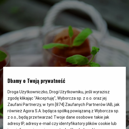
PUBLIO.PL
LUBLIN
KULTURALNYSKLEP.PL
ŁÓDŹ
OLSZTYN
DZIECKO
ZDROWIE
OPOLE
POGODA
PŁOCK
Dbamy o Twoją prywatność
PODRÓŻE
POZNAŃ
Droga Użytkowniczko, Drogi Użytkowniku, jeśli wyrazisz
zgodę klikając "Akceptuję", Wyborcza sp. z o.o. oraz jej
Zaufani Partnerzy, w tym [
874
] Zaufanych Partnerów IAB, jak
RADOM
WIDEO
również Agora S.A. będąca spółką powiązaną z Wyborcza sp.
z o.o., będą przetwarzać Twoje dane osobowe takie jak
adresy IP, adresy e-mail czy identyfikatory plików cookie lub
RYBNIK
FORUM