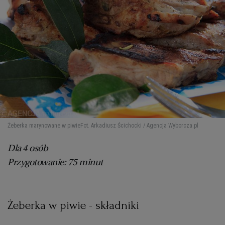
Żeberka marynowane w piwie
Fot. Arkadiusz Ścichocki / Agencja Wyborcza.pl
Dla 4 osób
Przygotowanie: 75 minut
Żeberka w piwie - składniki