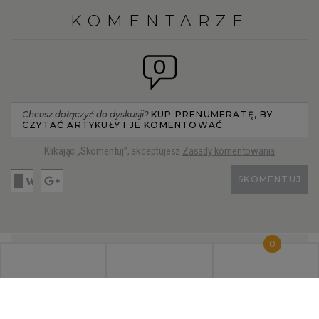
KOMENTARZE
0
Chcesz dołączyć do dyskusji?
KUP PRENUMERATĘ, BY
CZYTAĆ ARTYKUŁY I JE KOMENTOWAĆ
Klikając „Skomentuj”, akceptujesz
Zasady komentowania
SKOMENTUJ
0