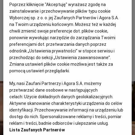
zamrażamy w maszynie do
lodów
(kto nie ma
Poprzez kliknięcie "Akceptuję" wyrażasz zgodę na
WROCŁAW
maszyny, wkłada masę do metalowej miski i zamraża w
zainstalowanie i przechowywanie plików typu cookie
Wyborczej sp. z o. o. jej Zaufanych Partnerów i Agora S.A.
zamrażalniku ok. 3 godzin, mieszając co 15 minut, aby
na Twoim urządzeniu końcowym. Możesz też w każdej
ZAKOPANE
nie powstały grudki lodu).
chwili zmienić swoje preferencje dot. plików cookie,
ponownie wywołując narzędzie do zarządzania Twoimi
Przepis: Paweł Oszczyk
preferencjami dot. przetwarzania danych poprzez
ZIELONA GÓRA
odnośnik „Ustawienia prywatności” w stopce serwisu i
przechodząc do sekcji „Ustawienia zaawansowane”.
Zmiana ustawień plików cookie możliwa jest także za
Grillowane skrzydełka w piwnej marynacie
pomocą ustawień przeglądarki.
My, nasi Zaufani Partnerzy i Agora S.A. możemy
przetwarzać dane osobowe w następujących
celach:
Użycie dokładnych danych geolokalizacyjnych.
Aktywne skanowanie charakterystyki urządzenia do celów
identyfikacji. Przechowywanie informacji na urządzeniu lub
dostęp do nich. Spersonalizowane reklamy i treści, pomiar
reklam i treści, badnie odbiorców i ulepszanie usług.
Lista Zaufanych Partnerów