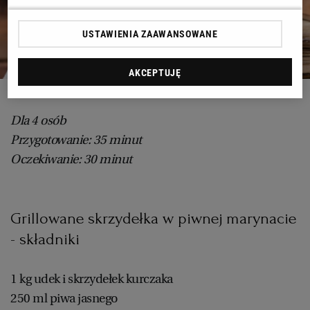
USTAWIENIA ZAAWANSOWANE
AKCEPTUJĘ
mat. prasowy
Dla 4 osób
Przygotowanie: 35 minut
Oczekiwanie: 30 minut
Grillowane skrzydełka w piwnej marynacie
- składniki
1 kg udek i skrzydełek kurczaka
250 ml piwa jasnego