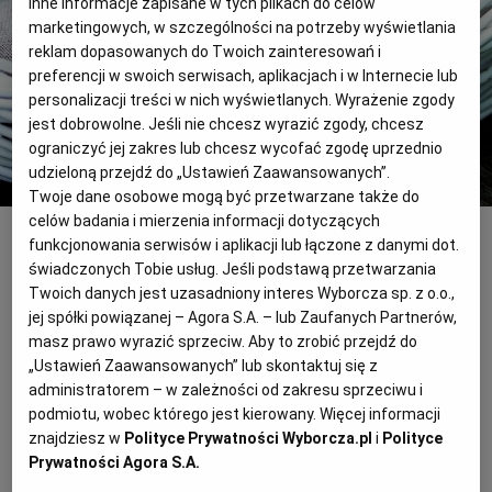
inne informacje zapisane w tych plikach do celów
marketingowych, w szczególności na potrzeby wyświetlania
reklam dopasowanych do Twoich zainteresowań i
RZESZÓW
preferencji w swoich serwisach, aplikacjach i w Internecie lub
personalizacji treści w nich wyświetlanych. Wyrażenie zgody
SOSNOWIEC
jest dobrowolne. Jeśli nie chcesz wyrazić zgody, chcesz
ograniczyć jej zakres lub chcesz wycofać zgodę uprzednio
udzieloną przejdź do „Ustawień Zaawansowanych”.
SZCZECIN
Twoje dane osobowe mogą być przetwarzane także do
celów badania i mierzenia informacji dotyczących
Sorbet piwny
shutterstock
funkcjonowania serwisów i aplikacji lub łączone z danymi dot.
TORUŃ
Dla 2 osób
świadczonych Tobie usług. Jeśli podstawą przetwarzania
Twoich danych jest uzasadniony interes Wyborcza sp. z o.o.,
Przygotowanie: do 3 godzin
jej spółki powiązanej – Agora S.A. – lub Zaufanych Partnerów,
TRÓJMIASTO
masz prawo wyrazić sprzeciw. Aby to zrobić przejdź do
200 ml ciemnego piwa, 130 ml mleka
„Ustawień Zaawansowanych” lub skontaktuj się z
skondensowanego, 75 ml syropu z cukru (ugotowanego
WAŁBRZYCH
administratorem – w zależności od zakresu sprzeciwu i
z cukru i wody w proporcji 3:1)
podmiotu, wobec którego jest kierowany. Więcej informacji
znajdziesz w
Polityce Prywatności Wyborcza.pl
i
Polityce
WARSZAWA
Prywatności Agora S.A.
Na sorbet miksujemy wszystkie jego składniki