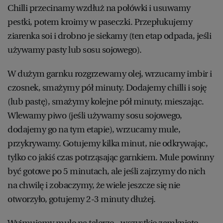
Chilli przecinamy wzdłuż na połówki i usuwamy
pestki, potem kroimy w paseczki. Przepłukujemy
ziarenka soi i drobno je siekamy (ten etap odpada, jeśli
używamy pasty lub sosu sojowego).
W dużym garnku rozgrzewamy olej, wrzucamy imbir i
czosnek, smażymy pół minuty. Dodajemy chilli i soję
(lub pastę), smażymy kolejne pół minuty, mieszając.
Wlewamy piwo (jeśli używamy sosu sojowego,
dodajemy go na tym etapie), wrzucamy mule,
przykrywamy. Gotujemy kilka minut, nie odkrywając,
tylko co jakiś czas potrząsając garnkiem. Mule powinny
być gotowe po 5 minutach, ale jeśli zajrzymy do nich
na chwilę i zobaczymy, że wiele jeszcze się nie
otworzyło, gotujemy 2-3 minuty dłużej.
Wyjmujemy mule na talerze - wszystkie zamknięte