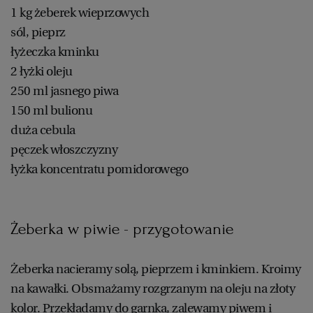
1 kg żeberek wieprzowych
sól, pieprz
łyżeczka kminku
2 łyżki oleju
250 ml jasnego piwa
150 ml bulionu
duża cebula
pęczek włoszczyzny
łyżka koncentratu pomidorowego
Żeberka w piwie - przygotowanie
Żeberka nacieramy solą, pieprzem i kminkiem. Kroimy
na kawałki. Obsmażamy rozgrzanym na oleju na złoty
kolor. Przekładamy do garnka, zalewamy piwem i