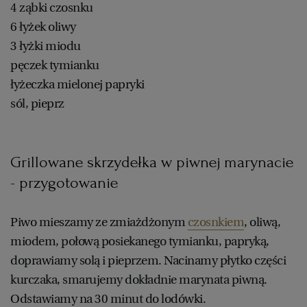
4 ząbki czosnku
6 łyżek oliwy
3 łyżki miodu
pęczek tymianku
łyżeczka mielonej papryki
sól, pieprz
Grillowane skrzydełka w piwnej marynacie
- przygotowanie
Piwo mieszamy ze zmiażdżonym
czosnkiem
, oliwą,
miodem, połową posiekanego tymianku, papryką,
doprawiamy solą i pieprzem. Nacinamy płytko części
kurczaka, smarujemy dokładnie marynata piwną.
Odstawiamy na 30 minut do lodówki.