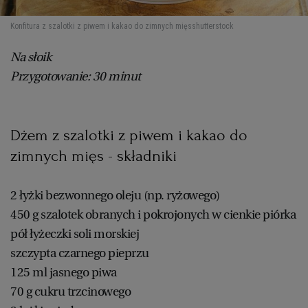
Konfitura z szalotki z piwem i kakao do zimnych mięs
shutterstock
Na słoik
Przygotowanie: 30 minut
Dżem z szalotki z piwem i kakao do
zimnych mięs - składniki
2 łyżki bezwonnego oleju (np. ryżowego)
450 g szalotek obranych i pokrojonych w cienkie piórka
pół łyżeczki soli morskiej
szczypta czarnego pieprzu
125 ml jasnego piwa
70 g cukru trzcinowego