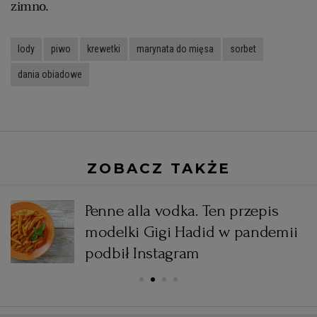
zimno.
lody
piwo
krewetki
marynata do mięsa
sorbet
dania obiadowe
ZOBACZ TAKŻE
Penne alla vodka. Ten przepis
modelki Gigi Hadid w pandemii
podbił Instagram