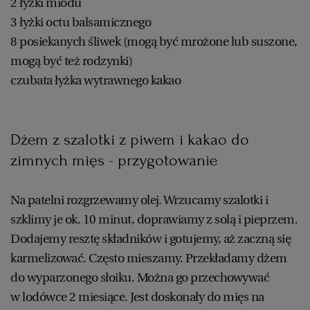
2 łyżki miodu
3 łyżki octu balsamicznego
8 posiekanych śliwek (mogą być mrożone lub suszone,
mogą być też rodzynki)
czubata łyżka wytrawnego kakao
Dżem z szalotki z piwem i kakao do
zimnych mięs - przygotowanie
Na patelni rozgrzewamy olej. Wrzucamy szalotki i
szklimy je ok. 10 minut, doprawiamy z solą i pieprzem.
Dodajemy resztę składników i gotujemy, aż zaczną się
karmelizować. Często mieszamy. Przekładamy dżem
do wyparzonego słoiku. Można go przechowywać
w lodówce 2 miesiące. Jest doskonały do mięs na