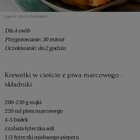
piwo
Fot. Marcin Kiełbiewski
Dla 4 osób
Przygotowanie: 30 minut
Oczekiwanie: do 2 godzin
Krewetki w cieście z piwa marcowego -
składniki
200-230 g mąki
220 ml piwa marcowego
4-5 białek
czubata łyżeczka soli
1/2 łyżeczki mielonego pieprzu