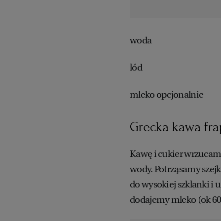
woda
lód
mleko opcjonalnie
Grecka kawa fra
Kawę i cukier wrzucamy
wody. Potrząsamy szej
do wysokiej szklanki i 
dodajemy mleko (ok 60