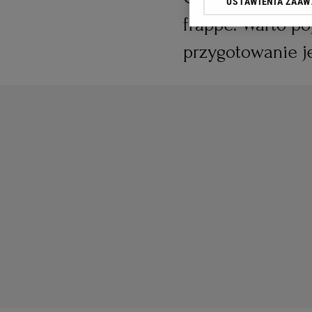
USTAWIENIA ZAA
przetwarzania danych p
frappé. Warto pój
„Ustawienia zaawansowa
przygotowanie j
My, nasi Zaufani Partn
dokładnych danych geolo
Przechowywanie informac
treści, badnie odbiorców