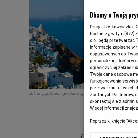
Dbamy o Twoją pry
Droga Użytkowniczko, Dro
Partnerzy, w tym [
872
] 
o.o., będą przetwarzać T
informacje zapisane w t
dopasowanych do Twoich 
personalizacji treści w
ograniczyć jej zakres 
Twoje dane osobowe mog
funkcjonowania serwisów
przetwarzania Twoich dan
Jak przygotować greckie frappé i inne kawy na upały
(Shu
Zaufanych Partnerów, m
skontaktuj się z admini
Więcej informacji znajd
Poprzez kliknięcie "Akc
z o. o. jej Zaufanych P
swoje preferencje dot. 
Grecy w letnie 