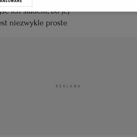
WANSOWANE
oprzez odnośnik „Ustawienia prywatności” w stopce serwisu i przecho
ść ich śladem, bo jej
ne”. Zmiana ustawień plików cookie możliwa jest także za pomocą us
est niezwykle proste
erzy i Agora S.A. możemy przetwarzać dane osobowe w następujących
kalizacyjnych. Aktywne skanowanie charakterystyki urządzenia do cel
ji na urządzeniu lub dostęp do nich. Spersonalizowane reklamy i treśc
 i ulepszanie usług.
Lista Zaufanych Partnerów