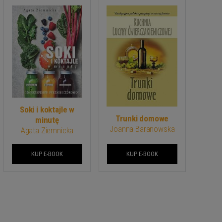
Soki i koktajle w
Trunki domowe
minutę
Joanna Baranowska
Agata Ziemnicka
KUP E-BOOK
KUP E-BOOK