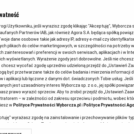
DANIA SEZONOWE
watność
Mrożona kaw
gi Użytkowniku, jeśli wyrazisz zgodę klikając "Akceptuję", Wyborcza sp.
Zaufanych Partnerów IAB, jak również Agora S.A. będąca spółką powią
inne kawy n
woje dane osobowe takie jak adresy IP, adresy e-mail czy identyfikator
ych plikach do celów marketingowych, w szczególności na potrzeby w
zainteresowań i preferencji w swoich serwisach, aplikacjach i w Inte
 nich wyświetlanych. Wyrażenie zgody jest dobrowolne. Jeśli nie chces
Magazyn Kuchnia
13.07.2021
lub chcesz wycofać zgodę uprzednio udzieloną przejdź do „Ustawień 
ą być przetwarzane także do celów badania i mierzenia informacji 
 i aplikacji lub łączone z danymi dot. świadczonych Tobie usług. Jeśl
ych jest uzasadniony interes Wyborcza sp. z o.o., jej spółki powiązane
tterstock)
asz prawo wyrazić sprzeciw. Aby to zrobić przejdź do „Ustawień Za
stratorem – w zależności od zakresu sprzeciwu i podmiotu, wobec któr
ziesz w
Polityce Prywatności Wyborcza.pl
i
Polityce Prywatności Ago
eptuję" wyrażasz zgodę na zainstalowanie i przechowywanie plików ty
artnerów i Agora S.A. na Twoim urządzeniu końcowym. Możesz też w każ
plików cookie, ponownie wywołując narzędzie do zarządzania Twoimi p
upały chłodzą się zimną kawą