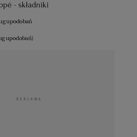
pé - składniki
ług upodobań
ług upodobań)