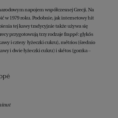
narodowym napojem współczesnej Grecji. Na
ić w 1979 roku. Podobnie, jak internetowy hit
ienia tej kawy tradycyjnie także używa się
ecy przygotowują trzy rodzaje frappé: glykós
kawy i cztery łyżeczki cukru), métrios (średnio
awy i dwie łyżeczki cukru) i skétos (gorzka –
appé
minut