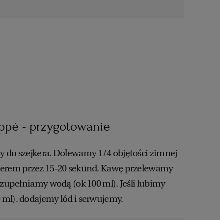
ppé - przygotowanie
 do szejkera. Dolewamy 1/4 objętości zimnej
kerem przez 15-20 sekund. Kawę przelewamy
uzupełniamy wodą (ok 100 ml). Jeśli lubimy
 ml). dodajemy lód i serwujemy.