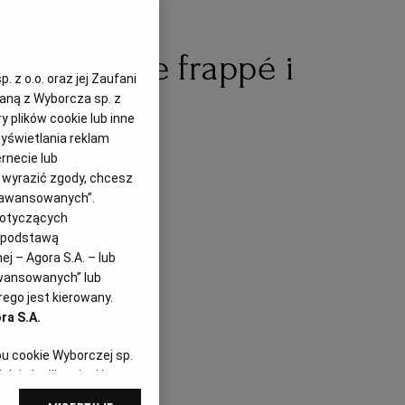
a. Greckie frappé i
 z o.o. oraz jej Zaufani
zaną z Wyborcza sp. z
a upały
y plików cookie lub inne
yświetlania reklam
rnecie lub
z wyrazić zgody, chcesz
Zaawansowanych”.
dotyczących
i podstawą
j – Agora S.A. – lub
awansowanych” lub
ego jest kierowany.
ra S.A.
pu cookie Wyborczej sp.
dej chwili zmienić
referencjami dot.