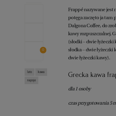
Frappé nazywane jest 
potęga zaczęto ja tam p
Dalgona Coffee, do zrob
kawy rozpuszczalnej. Gr
(słodki – dwie łyżeczki 
słodka – dwie łyżeczki k
0
dwie łyżeczki kawy).
lato
kawa
Grecka kawa fr
napoje
dla 1 osoby
czas przygotowania 5 