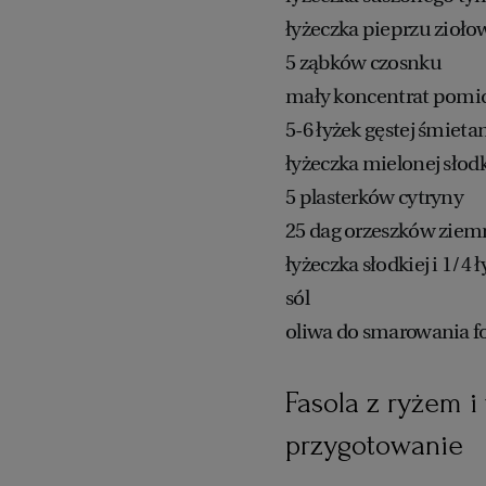
łyżeczka pieprzu zioł
5 ząbków czosnku
mały koncentrat pomi
5-6 łyżek gęstej śmieta
łyżeczka mielonej słodk
5 plasterków cytryny
25 dag orzeszków zie
łyżeczka słodkiej i 1/4
sól
oliwa do smarowania 
Fasola z ryżem i
przygotowanie