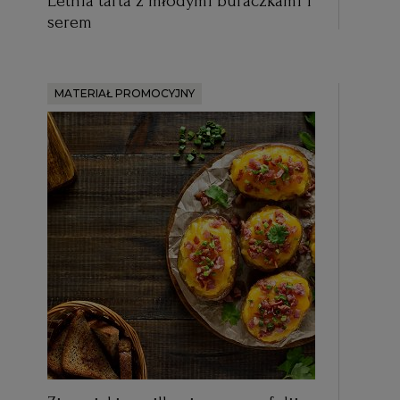
Letnia tarta z młodymi buraczkami i
serem
MATERIAŁ PROMOCYJNY