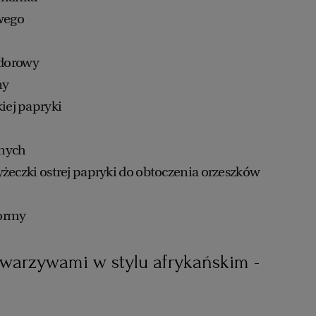
owego
dorowy
ny
iej papryki
mnych
 łyżeczki ostrej papryki do obtoczenia orzeszków
formy
 warzywami w stylu afrykańskim -