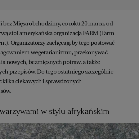
bez Mięsa obchodzimy, co roku 20 marca, od
atywą stoi amerykańska organizacja FARM (Farm
t). Organizatorzy zachęcają by tego postować
pagowaniem wegetarianizmu, przekonywać
nia nowych, bezmięsnych potraw, a także
 przepisów. Do tego ostatniego szczególnie
kilka ciekawych i sprawdzonych
isów.
i warzywami w stylu afrykańskim