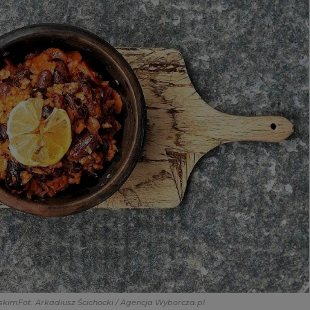
ńskim
Fot. Arkadiusz Ścichocki / Agencja Wyborcza.pl