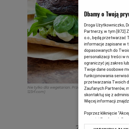
Dbamy o Twoją pry
Droga Użytkowniczko, Dro
Partnerzy, w tym [
872
] 
o.o., będą przetwarzać T
informacje zapisane w t
dopasowanych do Twoich 
personalizacji treści w
ograniczyć jej zakres 
Twoje dane osobowe mog
funkcjonowania serwisów
przetwarzania Twoich dan
Nie tylko dla wegetarian. Przepisy na dania bez mięsa i ry
Zaufanych Partnerów, m
123rf.com)
skontaktuj się z admini
Więcej informacji znajd
Poprzez kliknięcie "Akc
z o. o. jej Zaufanych P
swoje preferencje dot. 
20 marca obcho