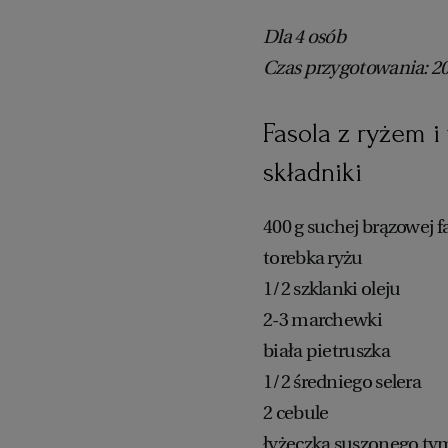
Dla 4 osób
Czas przygotowania: 2
Fasola z ryżem i
składniki
400 g suchej brązowej fa
torebka ryżu
1/2 szklanki oleju
2-3 marchewki
biała pietruszka
1/2 średniego selera
2 cebule
łyżeczka suszonego t