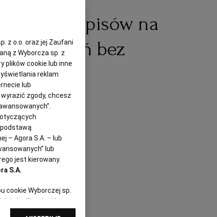
ńskich przepisów na
dowy Dzień bez
 z o.o. oraz jej Zaufani
zaną z Wyborcza sp. z
y plików cookie lub inne
yświetlania reklam
rnecie lub
z wyrazić zgody, chcesz
Zaawansowanych”.
dotyczących
i podstawą
j – Agora S.A. – lub
awansowanych” lub
ego jest kierowany.
ra S.A.
pu cookie Wyborczej sp.
dej chwili zmienić
referencjami dot.