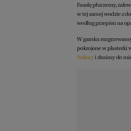
Fasolę płuczemy, zale
w tej samej wodzie z d
według przepisu na o
W garnku rozgrzewamy 
pokrojone w plasterki 
Solimy
i dusimy do mię