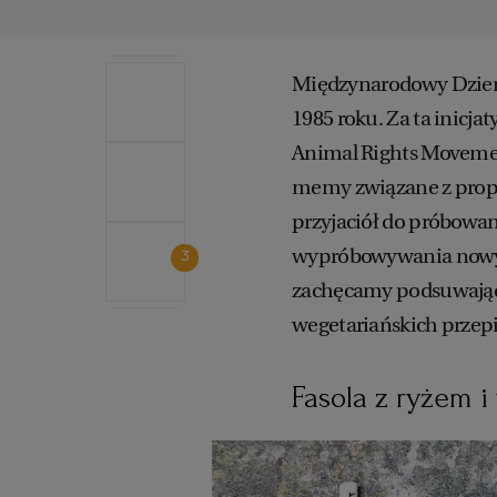
Międzynarodowy Dzień 
1985 roku. Za ta inicj
Animal Rights Movemen
memy związane z pro
przyjaciół do próbowa
wypróbowywania nowych
3
zachęcamy podsuwając 
wegetariańskich przep
Fasola z ryżem 