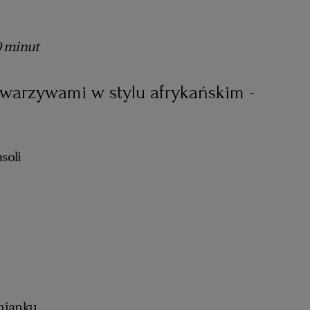
0 minut
 warzywami w stylu afrykańskim -
soli
ymianku