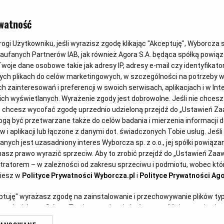
9 wegetaria
watność
Międzynaro
gi Użytkowniku, jeśli wyrazisz zgodę klikając "Akceptuję", Wyborcza sp.
Zaufanych Partnerów IAB, jak również Agora S.A. będąca spółką powią
woje dane osobowe takie jak adresy IP, adresy e-mail czy identyfikator
Mięsa
ych plikach do celów marketingowych, w szczególności na potrzeby w
zainteresowań i preferencji w swoich serwisach, aplikacjach i w Inte
 nich wyświetlanych. Wyrażenie zgody jest dobrowolne. Jeśli nie chces
lub chcesz wycofać zgodę uprzednio udzieloną przejdź do „Ustawień 
Magazyn Kuchnia
20.03.2023
ą być przetwarzane także do celów badania i mierzenia informacji 
 i aplikacji lub łączone z danymi dot. świadczonych Tobie usług. Jeśl
ych jest uzasadniony interes Wyborcza sp. z o.o., jej spółki powiązane
b
(Fot.
asz prawo wyrazić sprzeciw. Aby to zrobić przejdź do „Ustawień Za
stratorem – w zależności od zakresu sprzeciwu i podmiotu, wobec któr
ziesz w
Polityce Prywatności Wyborcza.pl
i
Polityce Prywatności Ago
eptuję" wyrażasz zgodę na zainstalowanie i przechowywanie plików ty
artnerów i Agora S.A. na Twoim urządzeniu końcowym. Możesz też w każ
plików cookie, ponownie wywołując narzędzie do zarządzania Twoimi p
dzimy Międzynarodowy Dzień