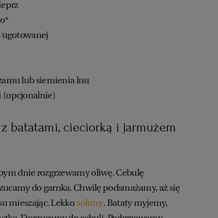
pieprz
go*
ub ugotowanej
ezamu lub siemienia lnu
 (opcjonalnie)
z batatami, cieciorką i jarmużem
bym dnie rozgrzewamy oliwę. Cebulę
rzucamy do garnka. Chwilę podsmażamy, aż się
asu mieszając. Lekko
solimy
. Bataty myjemy,
ostkę. Dorzucamy do cebuli. Podgrzewamy