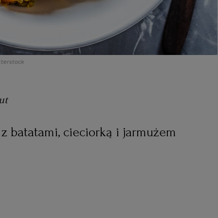
tterstock
ut
z batatami, cieciorką i jarmużem