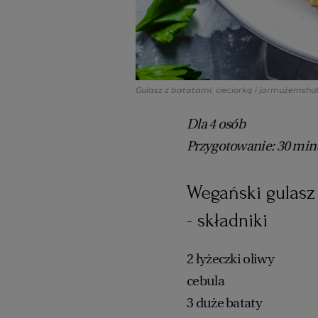
Gulasz z batatami, cieciorką i jarmużem
shu
Dla 4 osób
Przygotowanie: 30 min
Wegański gulasz 
- składniki
2 łyżeczki oliwy
cebula
3 duże bataty