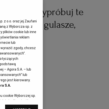
 mięso? Wypróbuj te
 wegańskie gulasze,
 z o.o. oraz jej Zaufani
zaną z Wyborcza sp. z
y plików cookie lub inne
zupy
yświetlania reklam
rnecie lub
z wyrazić zgody, chcesz
Zaawansowanych”.
dotyczących
i podstawą
j – Agora S.A. – lub
awansowanych” lub
ego jest kierowany.
ra S.A.
pu cookie Wyborczej sp.
dej chwili zmienić
referencjami dot.