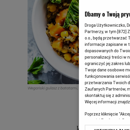
Dbamy o Twoją pry
Droga Użytkowniczko, Dro
Partnerzy, w tym [
872
] 
o.o., będą przetwarzać T
informacje zapisane w t
dopasowanych do Twoich 
personalizacji treści w
ograniczyć jej zakres 
Twoje dane osobowe mog
funkcjonowania serwisów
przetwarzania Twoich dan
Wegański gulasz z batatami, cieciorką i jarmużem
(shutte
Zaufanych Partnerów, m
skontaktuj się z admini
Więcej informacji znajd
Poprzez kliknięcie "Akc
z o. o. jej Zaufanych P
swoje preferencje dot. 
Jeśli jest jakiś 