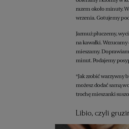
razem około minuty. 
wrzenia. Gotujemy po
Jarmuż płuczemy, wyci
na kawałki. Wrzucamy d
mieszamy. Doprawiamy 
minut. Podajemy posyp
*Jak zrobić warzywny b
możesz dodać samą wodę
trochę mieszanki susz
Libio, czyli gru