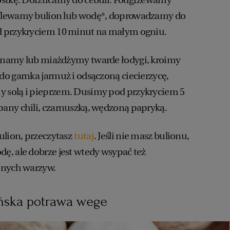
Wlewamy bulion lub wodę*, doprowadzamy do
d przykryciem 10 minut na małym ogniu.
namy lub miażdżymy twarde łodygi, kroimy
o garnka jarmuż i odsączoną ciecierzycę,
solą i pieprzem. Dusimy pod przykryciem 5
any chili, czarnuszką, wędzoną papryką.
ulion, przeczytasz
tutaj
. Jeśli nie masz bulionu,
, ale dobrze jest wtedy wsypać też
onych warzyw.
zińska potrawa wege