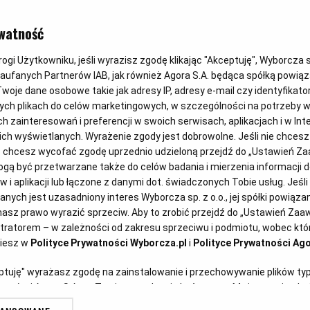
Ograniczasz
watność
przepisy na
gi Użytkowniku, jeśli wyrazisz zgodę klikając "Akceptuję", Wyborcza sp.
Zaufanych Partnerów IAB, jak również Agora S.A. będąca spółką powią
woje dane osobowe takie jak adresy IP, adresy e-mail czy identyfikator
potrawki i 
ych plikach do celów marketingowych, w szczególności na potrzeby w
zainteresowań i preferencji w swoich serwisach, aplikacjach i w Inte
 nich wyświetlanych. Wyrażenie zgody jest dobrowolne. Jeśli nie chces
lub chcesz wycofać zgodę uprzednio udzieloną przejdź do „Ustawień 
Magazyn Kuchnia
15.01.2021
ą być przetwarzane także do celów badania i mierzenia informacji 
 i aplikacji lub łączone z danymi dot. świadczonych Tobie usług. Jeśl
ych jest uzasadniony interes Wyborcza sp. z o.o., jej spółki powiązane
rstock)
asz prawo wyrazić sprzeciw. Aby to zrobić przejdź do „Ustawień Za
stratorem – w zależności od zakresu sprzeciwu i podmiotu, wobec któr
ziesz w
Polityce Prywatności Wyborcza.pl
i
Polityce Prywatności Ago
eptuję" wyrażasz zgodę na zainstalowanie i przechowywanie plików ty
artnerów i Agora S.A. na Twoim urządzeniu końcowym. Możesz też w każ
plików cookie, ponownie wywołując narzędzie do zarządzania Twoimi p
sposób, by przetrwać mrozy, to jest