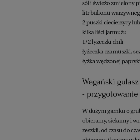
sól i świeżo zmielony 
litr bulionu warzywne
2 puszki ciecierzycy l
kilka liści jarmużu
1/2 łyżeczki chili
łyżeczka czarnuszki, s
łyżka wędzonej papryki
Wegański gulasz 
- przygotowanie
W dużym garnku o gru
obieramy, siekamy i w
zeszkli, od czasu do cz
obieramy i kroimy w k