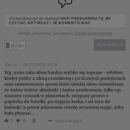
Chcesz dołączyć do dyskusji?
KUP PRENUMERATĘ, BY
CZYTAĆ ARTYKUŁY I JE KOMENTOWAĆ
Klikając „Skomentuj”, akceptujesz
Zasady komentowania
SKOMENTUJ
the_q
04.12.2020, 15:16
Wg. mnie taka oliwa bardzo szybko się zepsuje - robiłem
kiedyś próby z oliwą czosnkową i po licznych podejściach
oraz zmarnowaniu sporej ilości niezłej oliwy stwierdzam,
że żadne świeże składniki i żadne przelewania, tylko np.
suszony czosnek w plasterkach, wsypany prosto z
papierka do butelki, po wyjęciu korka, i od razu do
lodówki (a przed jedzeniem chwilę wcześniej wyjąć, żeby
była płynna)...
1
0
ODPOWIEDZ