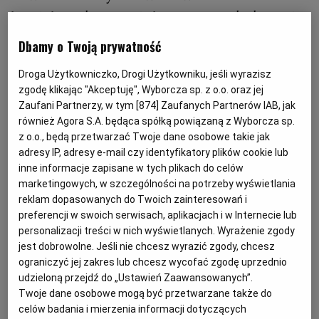
to pietruszkowa o intensywnym kolorze i
KUCHNIA MEKSYKAŃSKA
DOMOWE PRZETWORY
WYBORCZA TV I VOD
BIQDATA
GLIWICE
delikatna rozmarynowa. A wasze?
Dbamy o Twoją prywatność
SOST, DIPY I INNE DODATKI
GORZÓW WIELKOPOLSKI
KUCHNIA INDYJSKA
TYLKO ZDROWIE
JUTRONAUCI
Droga Użytkowniczko, Drogi Użytkowniku, jeśli wyrazisz
zgodę klikając "Akceptuję", Wyborcza sp. z o.o. oraz jej
Zaufani Partnerzy, w tym [
874
] Zaufanych Partnerów IAB, jak
KSIĄŻKI. MAGAZYN DO CZYTANIA
KUCHNIA HISZPAŃSKA
ARCHIWUM
KALISZ
również Agora S.A. będąca spółką powiązaną z Wyborcza sp.
z o.o., będą przetwarzać Twoje dane osobowe takie jak
KUCHNIA NIEMIECKA
NASZA EUROPA
INNE SERWISY
KATOWICE
adresy IP, adresy e-mail czy identyfikatory plików cookie lub
inne informacje zapisane w tych plikach do celów
marketingowych, w szczególności na potrzeby wyświetlania
SŁÓWKA. MAGAZYN O JĘZYKU
GAZETA.PL
KIELCE
reklam dopasowanych do Twoich zainteresowań i
preferencji w swoich serwisach, aplikacjach i w Internecie lub
personalizacji treści w nich wyświetlanych. Wyrażenie zgody
KOSZALIN
TOK FM
jest dobrowolne. Jeśli nie chcesz wyrazić zgody, chcesz
ograniczyć jej zakres lub chcesz wycofać zgodę uprzednio
udzieloną przejdź do „Ustawień Zaawansowanych”.
SPORT.PL
KRAKÓW
Twoje dane osobowe mogą być przetwarzane także do
celów badania i mierzenia informacji dotyczących