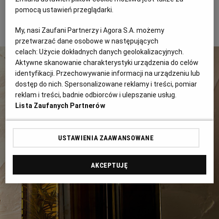
znalazła się w misce, a resztki pietruszki zostały
pomocą ustawień przeglądarki.
na ścierce lub gazie. Oliwę przelewamy do ciemnej
RZESZÓW
butelki i zakręcamy lub zamykamy korkiem
My, nasi Zaufani Partnerzy i Agora S.A. możemy
przetwarzać dane osobowe w następujących
celach:
Użycie dokładnych danych geolokalizacyjnych.
SOSNOWIEC
Aktywne skanowanie charakterystyki urządzenia do celów
identyfikacji. Przechowywanie informacji na urządzeniu lub
SZCZECIN
dostęp do nich. Spersonalizowane reklamy i treści, pomiar
reklam i treści, badnie odbiorców i ulepszanie usług.
Lista Zaufanych Partnerów
TORUŃ
USTAWIENIA ZAAWANSOWANE
TRÓJMIASTO
AKCEPTUJĘ
WAŁBRZYCH
WARSZAWA