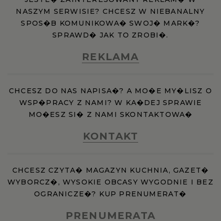
NASZYM SERWISIE? CHCESZ W NIEBANALNY
SPOS�B KOMUNIKOWA� SWOJ� MARK�?
SPRAWD� JAK TO ZROBI�.
REKLAMA
CHCESZ DO NAS NAPISA�? A MO�E MY�LISZ O
WSP�PRACY Z NAMI? W KA�DEJ SPRAWIE
MO�ESZ SI� Z NAMI SKONTAKTOWA�
KONTAKT
CHCESZ CZYTA� MAGAZYN KUCHNIA, GAZET�
WYBORCZ�, WYSOKIE OBCASY WYGODNIE I BEZ
OGRANICZE�? KUP PRENUMERAT�
PRENUMERATA