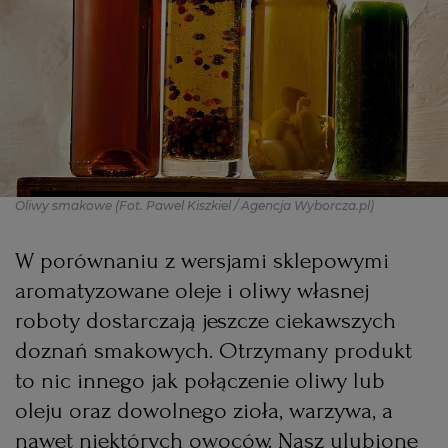
PODRÓŻE KULINARNE
DOMOWE PRZYJĘCIE
KUCHNIA CHIŃSKA
NASZE SERWISY
FIT PRZEPISY
NAPOJE
ZAKUPY
HISTORIE KULINARNE
SPRZĘT KUCHENNY
SERWISY LOKALNE
KUCHNIA TAJSKA
SAŁATKI
WEGE
GRILL
FELIETONY KULINARNE
KUCHNIA GRECKA
WYBORCZA.PL
MAKARONY
BIAŁYSTOK
WEGAN
Oliwy smakowe
(Fot. Pawel Kiszkiel / Agencja Wyborcza.pl)
KUCHNIA PORTUGALSKA
KSIĄŻKI KULINARNE
BIELSKO-BIAŁA
BEZ GLUTENU
MAGAZYNY
DRÓB
W porównaniu z wersjami sklepowymi
aromatyzowane oleje i oliwy własnej
KUCHNIA FRANCUSKA
WYBORCZA CLASSIC
DUŻY FORMAT
SZEF KUCHNI
BYDGOSZCZ
MIĘSA
roboty dostarczają jeszcze ciekawszych
doznań smakowych. Otrzymany produkt
KUCHNIA AMERYKAŃSKA
WOLNA SOBOTA
WYBORCZA.BIZ
CZĘSTOCHOWA
RYBY
to nic innego jak połączenie oliwy lub
oleju oraz dowolnego zioła, warzywa, a
WYSOKIE OBCASY
KUCHNIA POLSKA
ALE HISTORIA
PRZEKĄSKI
ELBLĄG
nawet niektórych owoców. Nasz ulubione