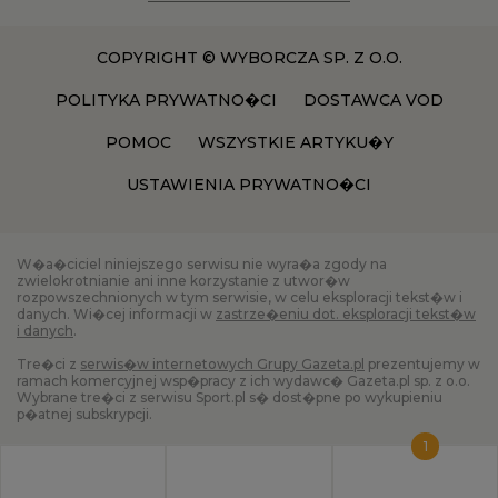
COPYRIGHT © WYBORCZA SP. Z O.O.
POLITYKA PRYWATNO�CI
DOSTAWCA VOD
POMOC
WSZYSTKIE ARTYKU�Y
USTAWIENIA PRYWATNO�CI
W�a�ciciel niniejszego serwisu nie wyra�a zgody na
zwielokrotnianie ani inne korzystanie z utwor�w
rozpowszechnionych w tym serwisie, w celu eksploracji tekst�w i
danych. Wi�cej informacji w
zastrze�eniu dot. eksploracji tekst�w
i danych
.
Tre�ci z
serwis�w internetowych Grupy Gazeta.pl
prezentujemy w
ramach komercyjnej wsp�pracy z ich wydawc� Gazeta.pl sp. z o.o.
Wybrane tre�ci z serwisu Sport.pl s� dost�pne po wykupieniu
p�atnej subskrypcji.
1