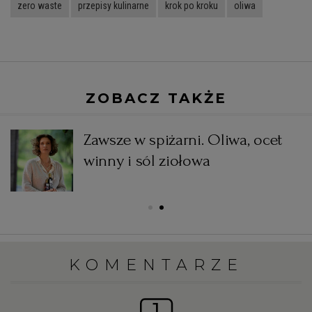
zero waste
przepisy kulinarne
krok po kroku
oliwa
ZOBACZ TAKŻE
Zawsze w spiżarni. Oliwa, ocet
winny i sól ziołowa
KOMENTARZE
1