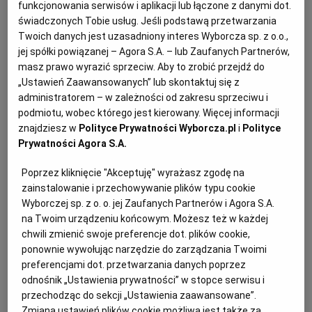
funkcjonowania serwisów i aplikacji lub łączone z danymi dot.
PUBLIO.PL
LUBLIN
świadczonych Tobie usług. Jeśli podstawą przetwarzania
Oliwa smakowa - przepis podstawowy
Twoich danych jest uzasadniony interes Wyborcza sp. z o.o.,
KULTURALNYSKLEP.PL
ŁÓDŹ
jej spółki powiązanej – Agora S.A. – lub Zaufanych Partnerów,
masz prawo wyrazić sprzeciw. Aby to zrobić przejdź do
litr oliwy
„Ustawień Zaawansowanych” lub skontaktuj się z
OLSZTYN
DZIECKO
wybrane zioła lub inne dodatki
administratorem – w zależności od zakresu sprzeciwu i
podmiotu, wobec którego jest kierowany. Więcej informacji
10 g soli morskiej
znajdziesz w
Polityce Prywatności Wyborcza.pl
i
Polityce
ZDROWIE
OPOLE
Prywatności Agora S.A.
Oliwę podgrzewamy do temperatury 60 st., a następnie
wraz z wcześniej umytymi i osuszonymi ziołami lub
Poprzez kliknięcie "Akceptuję" wyrażasz zgodę na
POGODA
PŁOCK
zainstalowanie i przechowywanie plików typu cookie
zieleniną wkładamy do blendera,
solimy
i miksujemy
Wyborczej sp. z o. o. jej Zaufanych Partnerów i Agora S.A.
na jednolitą masę.
PODRÓŻE
POZNAŃ
na Twoim urządzeniu końcowym. Możesz też w każdej
chwili zmienić swoje preferencje dot. plików cookie,
Przygotowujemy miskę i pasujące do niej sito oraz
ponownie wywołując narzędzie do zarządzania Twoimi
czystą ściereczkę lub gazę, która będzie filtrem.
RADOM
WIDEO
preferencjami dot. przetwarzania danych poprzez
odnośnik „Ustawienia prywatności” w stopce serwisu i
Oliwę z dodatkami musimy przecedzić tak, aby oliwa
przechodząc do sekcji „Ustawienia zaawansowane”.
RYBNIK
FORUM
Zmiana ustawień plików cookie możliwa jest także za