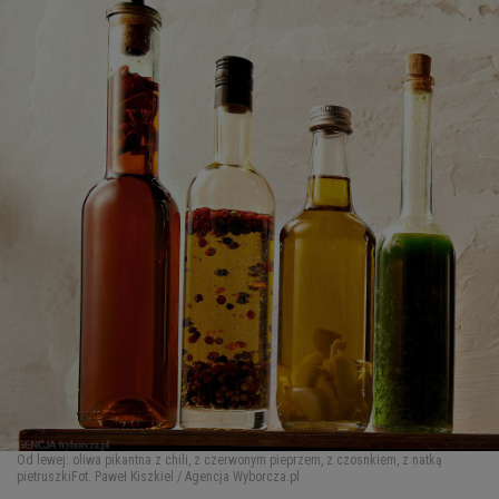
Od lewej: oliwa pikantna z chili, z czerwonym pieprzem, z czosnkiem, z natką
pietruszki
Fot. Paweł Kiszkiel / Agencja Wyborcza.pl