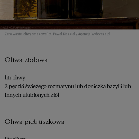
WROCŁAW
ZAKOPANE
Zero waste, oliwy smakowe
Fot. Pawel Kiszkiel / Agencja Wyborcza.pl
ZIELONA GÓRA
Oliwa ziołowa
litr oliwy
2 pęczki świeżego rozmarynu lub doniczka bazylii lub
innych ulubionych ziół
Oliwa pietruszkowa