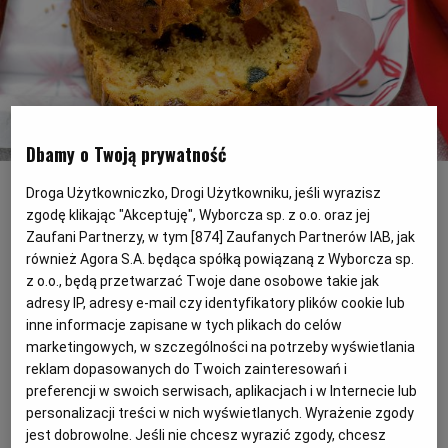
PODRÓŻE KULINARNE
DOMOWE PRZYJĘCIE
KUCHNIA CHIŃSKA
NASZE SERWISY
FIT PRZEPISY
NAPOJE
ZAKUPY
HISTORIE KULINARNE
SPRZĘT KUCHENNY
SERWISY LOKALNE
KUCHNIA TAJSKA
SAŁATKI
WEGE
GRILL
Dbamy o Twoją prywatność
Keks
(Fot. Andrzej Krasowski)
FELIETONY KULINARNE
KUCHNIA GRECKA
WYBORCZA.PL
MAKARONY
BIAŁYSTOK
WEGAN
Droga Użytkowniczko, Drogi Użytkowniku, jeśli wyrazisz
zgodę klikając "Akceptuję", Wyborcza sp. z o.o. oraz jej
Prostszego przepisu na ciasto nie
KUCHNIA PORTUGALSKA
KSIĄŻKI KULINARNE
BIELSKO-BIAŁA
BEZ GLUTENU
MAGAZYNY
DRÓB
Zaufani Partnerzy, w tym [
874
] Zaufanych Partnerów IAB, jak
znajdziecie! Mieszacie wszystkie składniki
również Agora S.A. będąca spółką powiązaną z Wyborcza sp.
razem, przelewacie masę do foremki i do
z o.o., będą przetwarzać Twoje dane osobowe takie jak
KUCHNIA FRANCUSKA
WYBORCZA CLASSIC
DUŻY FORMAT
SZEF KUCHNI
BYDGOSZCZ
MIĘSA
adresy IP, adresy e-mail czy identyfikatory plików cookie lub
piekarnika! Już po chwili w powietrzu
inne informacje zapisane w tych plikach do celów
uniesie się cudowny zapach keksu.
marketingowych, w szczególności na potrzeby wyświetlania
KUCHNIA AMERYKAŃSKA
WOLNA SOBOTA
WYBORCZA.BIZ
CZĘSTOCHOWA
RYBY
reklam dopasowanych do Twoich zainteresowań i
preferencji w swoich serwisach, aplikacjach i w Internecie lub
personalizacji treści w nich wyświetlanych. Wyrażenie zgody
WYSOKIE OBCASY
KUCHNIA POLSKA
ALE HISTORIA
PRZEKĄSKI
ELBLĄG
jest dobrowolne. Jeśli nie chcesz wyrazić zgody, chcesz