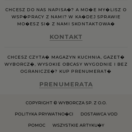
CHCESZ DO NAS NAPISA�? A MO�E MY�LISZ O
WSP�PRACY Z NAMI? W KA�DEJ SPRAWIE
MO�ESZ SI� Z NAMI SKONTAKTOWA�
KONTAKT
CHCESZ CZYTA� MAGAZYN KUCHNIA, GAZET�
WYBORCZ�, WYSOKIE OBCASY WYGODNIE I BEZ
OGRANICZE�? KUP PRENUMERAT�
PRENUMERATA
COPYRIGHT © WYBORCZA SP. Z O.O.
POLITYKA PRYWATNO�CI
DOSTAWCA VOD
POMOC
WSZYSTKIE ARTYKU�Y