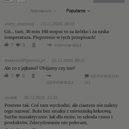
Najnowsze
Popularne
stary_tramwaj
23.11.2020, 20:18
Gó... tam, 30 min 160 stopni to za krótko i za niska
temperatura. Pieprzenie w tych przepisach!
7
0
ODPOWIEDZ
maxym9@gazeta.pl
23.11.2020, 09:21
Ale co z jajkami? Ubijamy czy nie?
7
0
ODPOWIEDZI
ODPOWIEDZ
(2)
malek
26.11.2020, 12:25
Powiem tak. Coś tam wychodzi, ale ciastem nie należy
tego nazwać. Buła bez smaku z mieszanką keksową.
Suche masakrycznie. Jak dla mnie, to szkoda czasu i
produktów. Zdecydowanie nie polecam.