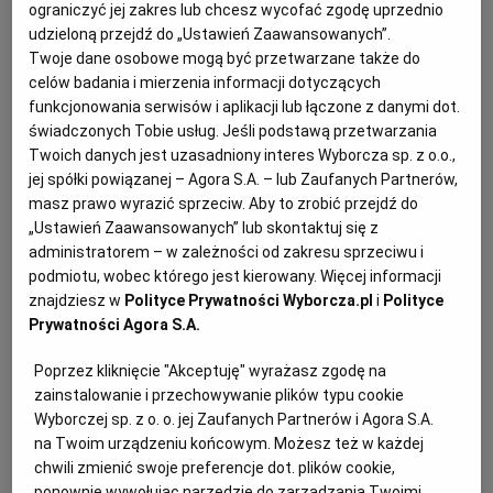
ograniczyć jej zakres lub chcesz wycofać zgodę uprzednio
KUCHNIA MEKSYKAŃSKA
DOMOWE PRZETWORY
WYBORCZA TV I VOD
BIQDATA
GLIWICE
udzieloną przejdź do „Ustawień Zaawansowanych”.
Twoje dane osobowe mogą być przetwarzane także do
celów badania i mierzenia informacji dotyczących
SOST, DIPY I INNE DODATKI
GORZÓW WIELKOPOLSKI
KUCHNIA INDYJSKA
TYLKO ZDROWIE
JUTRONAUCI
funkcjonowania serwisów i aplikacji lub łączone z danymi dot.
świadczonych Tobie usług. Jeśli podstawą przetwarzania
Twoich danych jest uzasadniony interes Wyborcza sp. z o.o.,
KSIĄŻKI. MAGAZYN DO CZYTANIA
KUCHNIA HISZPAŃSKA
ARCHIWUM
KALISZ
jej spółki powiązanej – Agora S.A. – lub Zaufanych Partnerów,
masz prawo wyrazić sprzeciw. Aby to zrobić przejdź do
„Ustawień Zaawansowanych” lub skontaktuj się z
KUCHNIA NIEMIECKA
NASZA EUROPA
INNE SERWISY
KATOWICE
administratorem – w zależności od zakresu sprzeciwu i
podmiotu, wobec którego jest kierowany. Więcej informacji
znajdziesz w
Polityce Prywatności Wyborcza.pl
i
Polityce
SŁÓWKA. MAGAZYN O JĘZYKU
GAZETA.PL
KIELCE
Prywatności Agora S.A.
Na 10-12 porcji
KOSZALIN
TOK FM
Poprzez kliknięcie "Akceptuję" wyrażasz zgodę na
Przygotowanie: 40 minut
zainstalowanie i przechowywanie plików typu cookie
Wyborczej sp. z o. o. jej Zaufanych Partnerów i Agora S.A.
SPORT.PL
KRAKÓW
na Twoim urządzeniu końcowym. Możesz też w każdej
chwili zmienić swoje preferencje dot. plików cookie,
Szybki keks – składniki:
ponownie wywołując narzędzie do zarządzania Twoimi