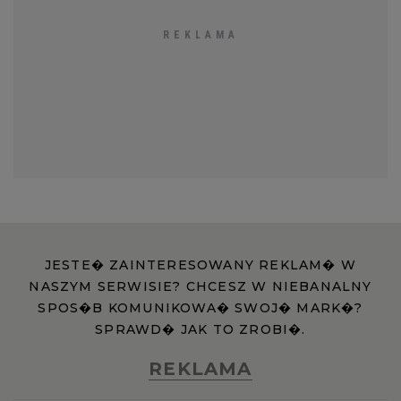
JESTE� ZAINTERESOWANY REKLAM� W
NASZYM SERWISIE? CHCESZ W NIEBANALNY
SPOS�B KOMUNIKOWA� SWOJ� MARK�?
SPRAWD� JAK TO ZROBI�.
REKLAMA