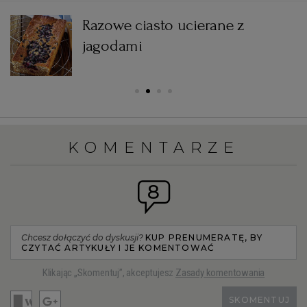
WROCŁAW
Razowe ciasto ucierane z
jagodami
ZAKOPANE
ZIELONA GÓRA
KOMENTARZE
8
Chcesz dołączyć do dyskusji?
KUP PRENUMERATĘ, BY
CZYTAĆ ARTYKUŁY I JE KOMENTOWAĆ
Klikając „Skomentuj”, akceptujesz
Zasady komentowania
SKOMENTUJ