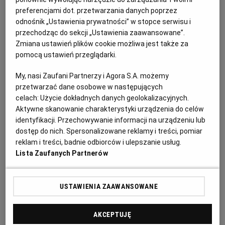
PUBLIO.PL
LUBLIN
preferencjami dot. przetwarzania danych poprzez
5 jajek
odnośnik „Ustawienia prywatności” w stopce serwisu i
przechodząc do sekcji „Ustawienia zaawansowane”.
KULTURALNYSKLEP.PL
ŁÓDŹ
Zmiana ustawień plików cookie możliwa jest także za
250 g mąki
pomocą ustawień przeglądarki.
OLSZTYN
DZIECKO
200 g masła pokrojone na kawałki
My, nasi Zaufani Partnerzy i Agora S.A. możemy
przetwarzać dane osobowe w następujących
150-200 g cukru
ZDROWIE
OPOLE
celach:
Użycie dokładnych danych geolokalizacyjnych.
Aktywne skanowanie charakterystyki urządzenia do celów
1/2 łyżeczki proszku do pieczenia
identyfikacji. Przechowywanie informacji na urządzeniu lub
POGODA
PŁOCK
dostęp do nich. Spersonalizowane reklamy i treści, pomiar
reklam i treści, badnie odbiorców i ulepszanie usług.
100-150 g ulubionych bakalii i kandyzowanych
Lista Zaufanych Partnerów
owoców
PODRÓŻE
POZNAŃ
USTAWIENIA ZAAWANSOWANE
RADOM
WIDEO
Jak zrobić keks:
AKCEPTUJĘ
RYBNIK
FORUM