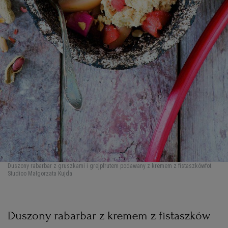
Duszony rabarbar z gruszkami i grejpfrutem podawany z kremem z fistaszków
fot.
Studioo Małgorzata Kujda
Duszony rabarbar z kremem z fistaszków