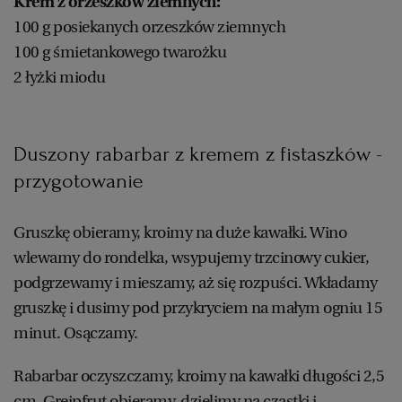
Krem z orzeszków ziemnych:
100 g posiekanych orzeszków ziemnych
100 g śmietankowego twarożku
2 łyżki miodu
Duszony rabarbar z kremem z fistaszków -
przygotowanie
Gruszkę obieramy, kroimy na duże kawałki. Wino
wlewamy do rondelka, wsypujemy trzcinowy cukier,
podgrzewamy i mieszamy, aż się rozpuści. Wkładamy
gruszkę i dusimy pod przykryciem na małym ogniu 15
minut. Osączamy.
Rabarbar oczyszczamy, kroimy na kawałki długości 2,5
cm. Grejpfrut obieramy, dzielimy na cząstki i