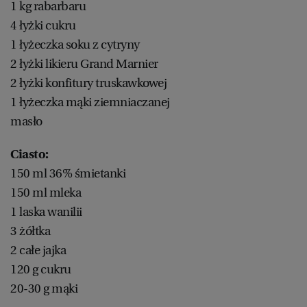
1 kg rabarbaru
4 łyżki cukru
1 łyżeczka soku z cytryny
2 łyżki likieru Grand Marnier
2 łyżki konfitury truskawkowej
1 łyżeczka mąki ziemniaczanej
masło
Ciasto:
150 ml 36% śmietanki
150 ml mleka
1 laska wanilii
3 żółtka
2 całe jajka
120 g cukru
20-30 g mąki