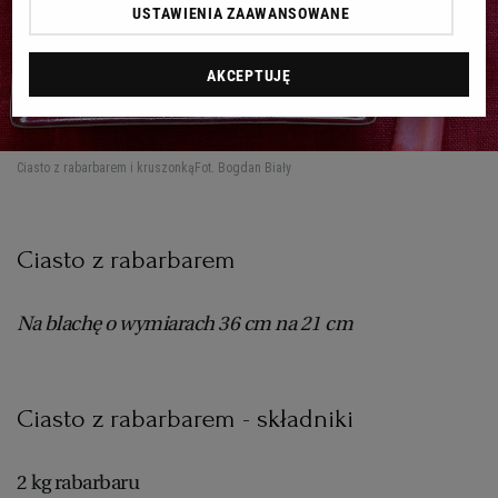
USTAWIENIA ZAAWANSOWANE
AKCEPTUJĘ
Ciasto z rabarbarem i kruszonką
Fot. Bogdan Biały
Ciasto z rabarbarem
Na blachę o wymiarach 36 cm na 21 cm
Ciasto z rabarbarem - składniki
2 kg rabarbaru