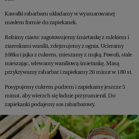
Kawałki rabarbaru układamy w wysmarowanej
masłem formie do zapiekanek.
Robimy ciasto: zagotowujemy śmietankę z mlekiem i
ziarenkami wanilii, zdejmujemy z ognia. Ucieramy
żółtka i jajka z cukrem, mieszamy z mąką. Powoli, stale
mieszając, wlewamy waniliową śmietankę. Masą
przykrywamy rabarbar i zapiekamy 20 minut w 180 st.
Posypujemy cukrem pudrem i zapiekamy jeszcze 5
minut, aby wierzch się ładnie przyrumienił. Do
zapiekanki podajemy sos rabarbarowy.