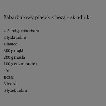
PUBLIO.PL
LUBLIN
Rabarbarowy placek z bezą - składniki
KULTURALNYSKLEP.PL
ŁÓDŹ
4-5 łodyg rabarbaru
OLSZTYN
DZIECKO
2 łyżki cukru
Ciasto:
ZDROWIE
OPOLE
300 g mąki
200 g masła
POGODA
PŁOCK
100 g cukru pudru
sól
PODRÓŻE
POZNAŃ
Beza:
3 białka
RADOM
WIDEO
6 łyżek cukru
RYBNIK
FORUM