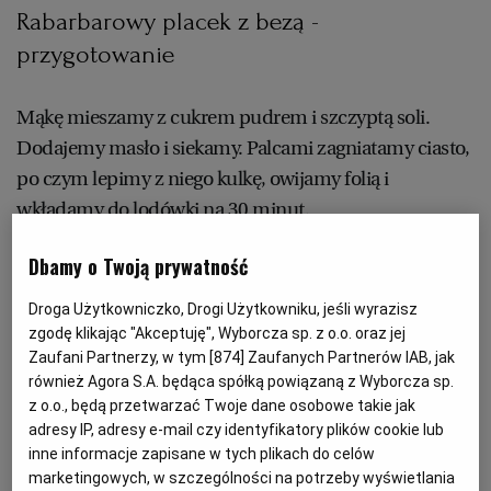
Rabarbarowy placek z bezą -
przygotowanie
RZESZÓW
Mąkę mieszamy z cukrem pudrem i szczyptą soli.
SOSNOWIEC
Dodajemy masło i siekamy. Palcami zagniatamy ciasto,
po czym lepimy z niego kulkę, owijamy folią i
SZCZECIN
wkładamy do lodówki na 30 minut.
TORUŃ
Dużą formę do tarty wykładamy ciastem i podpiekamy
Dbamy o Twoją prywatność
w piekarniku przez 10 minut w temperaturze 200 st.
Droga Użytkowniczko, Drogi Użytkowniku, jeśli wyrazisz
TRÓJMIASTO
zgodę klikając "Akceptuję", Wyborcza sp. z o.o. oraz jej
Rabarbar myjemy, osuszamy i obieramy, kroimy na 2-
Zaufani Partnerzy, w tym [
874
] Zaufanych Partnerów IAB, jak
centymetrowe kawałki. Mieszamy z cukrem i układamy
również Agora S.A. będąca spółką powiązaną z Wyborcza sp.
WAŁBRZYCH
na podpieczonym placku.
z o.o., będą przetwarzać Twoje dane osobowe takie jak
adresy IP, adresy e-mail czy identyfikatory plików cookie lub
WARSZAWA
inne informacje zapisane w tych plikach do celów
marketingowych, w szczególności na potrzeby wyświetlania