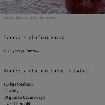
Kompot z rabarbaru z różą
fot. Jakub Pajewski
Kompot z rabarbaru z różą
Czas przygotowania:
Kompot z rabarbaru z różą - składniki
1,5 kg rabarbaru
2 l wody
50 g cukru trzcinowego
sok z 1 limonki