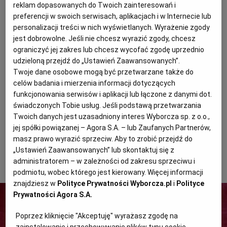
reklam dopasowanych do Twoich zainteresowań i
WROCŁAW
preferencji w swoich serwisach, aplikacjach i w Internecie lub
personalizacji treści w nich wyświetlanych. Wyrażenie zgody
jest dobrowolne. Jeśli nie chcesz wyrazić zgody, chcesz
ZAKOPANE
ograniczyć jej zakres lub chcesz wycofać zgodę uprzednio
udzieloną przejdź do „Ustawień Zaawansowanych”.
Twoje dane osobowe mogą być przetwarzane także do
ZIELONA GÓRA
celów badania i mierzenia informacji dotyczących
funkcjonowania serwisów i aplikacji lub łączone z danymi dot.
świadczonych Tobie usług. Jeśli podstawą przetwarzania
Twoich danych jest uzasadniony interes Wyborcza sp. z o.o.,
jej spółki powiązanej – Agora S.A. – lub Zaufanych Partnerów,
Białka ubijamy, stopniowo dodając cukier, i wykładamy
masz prawo wyrazić sprzeciw. Aby to zrobić przejdź do
na placek. Pieczemy w temperaturze 180 st., aż beza
„Ustawień Zaawansowanych” lub skontaktuj się z
administratorem – w zależności od zakresu sprzeciwu i
będzie złota.
podmiotu, wobec którego jest kierowany. Więcej informacji
znajdziesz w
Polityce Prywatności Wyborcza.pl
i
Polityce
Prywatności Agora S.A.
Poprzez kliknięcie "Akceptuję" wyrażasz zgodę na