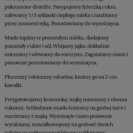
pokruszone drożdże. Posypujemy łyżeczką cukru,
zalewamy 1/3 szklanki ciepłego mleka i zarabiamy
przez moment ręką. Pozostawiamy do wyrośnięcia.
Masło topimy w pozostałym mleku, dodajemy
pozostały cukier i sól. Wbijamy jajko, dokładnie
mieszamy i wlewamy do rozczynu. Zagniatamy ciasto i
ponownie pozostawiamy do wyrośnięcia.
Płuczemy i obieramy rabarbar, kroimy go na 2-cm
kawałki.
Przygotowujemy kruszonkę: mąkę mieszamy z oboma
cukrami. Schłodzone masło ścieramy na grubej tarce i
rozcieramy z mąką. Wyrośnięte ciasto ponownie
wyrabiamy, rozwałkowujemy na grubość dwóch
palców na natłuszczonej blasze i nakłuwamy