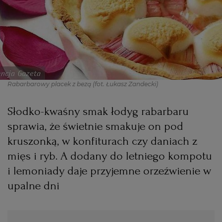
PODRÓŻE KULINARNE
DOMOWE PRZYJĘCIE
KUCHNIA CHIŃSKA
NASZE SERWISY
FIT PRZEPISY
NAPOJE
ZAKUPY
HISTORIE KULINARNE
SPRZĘT KUCHENNY
SERWISY LOKALNE
KUCHNIA TAJSKA
SAŁATKI
WEGE
GRILL
Rabarbarowy placek z bezą
(fot. Łukasz Zandecki)
FELIETONY KULINARNE
KUCHNIA GRECKA
WYBORCZA.PL
MAKARONY
BIAŁYSTOK
WEGAN
Słodko-kwaśny smak łodyg rabarbaru
KUCHNIA PORTUGALSKA
KSIĄŻKI KULINARNE
BIELSKO-BIAŁA
BEZ GLUTENU
MAGAZYNY
DRÓB
sprawia, że świetnie smakuje on pod
kruszonką, w konfiturach czy daniach z
KUCHNIA FRANCUSKA
WYBORCZA CLASSIC
DUŻY FORMAT
SZEF KUCHNI
BYDGOSZCZ
MIĘSA
mięs i ryb. A dodany do letniego kompotu
i lemoniady daje przyjemne orzeźwienie w
KUCHNIA AMERYKAŃSKA
WOLNA SOBOTA
WYBORCZA.BIZ
CZĘSTOCHOWA
RYBY
upalne dni
WYSOKIE OBCASY
KUCHNIA POLSKA
ALE HISTORIA
PRZEKĄSKI
ELBLĄG