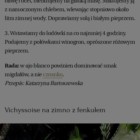
oliwę i ocet, blendujemy na gładką masę. Miksujemy ją
z namoczonym chlebem, wlewając stopniowo około
litra zimnej wody. Doprawiamy solą i białym pieprzem.
3. Wstawiamy do lodówki na co najmniej 4 godziny.
Podajemy z połówkami winogron, oprószone różowym
pieprzem.
Rada:
w ajo blanco powinien dominować smak
migdałów, a nie
czosnku
.
Przepis: Katarzyna Bartoszewska
Vichyssoise na zimno z fenkułem