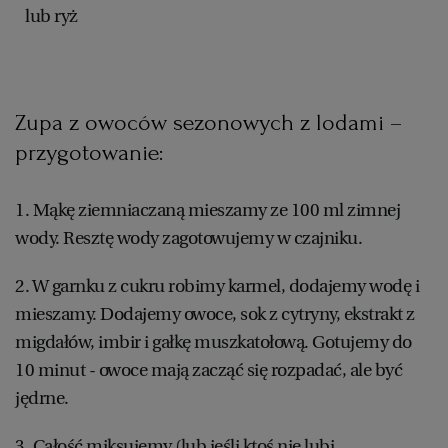
lub ryż
Zupa z owoców sezonowych z lodami –
przygotowanie:
1. Mąkę ziemniaczaną mieszamy ze 100 ml zimnej
wody. Resztę wody zagotowujemy w czajniku.
2. W garnku z cukru robimy karmel, dodajemy wodę i
mieszamy. Dodajemy owoce, sok z cytryny, ekstrakt z
migdałów, imbir i gałkę muszkatołową. Gotujemy do
10 minut - owoce mają zacząć się rozpadać, ale być
jędrne.
3. Całość miksujemy (lub jeśli ktoś nie lubi