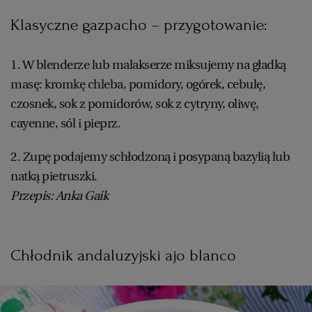
Klasyczne gazpacho – przygotowanie:
1. W blenderze lub malakserze miksujemy na gładką
masę: kromkę chleba, pomidory, ogórek, cebulę,
czosnek, sok z pomidorów, sok z cytryny, oliwę,
cayenne, sól i pieprz.
2. Zupę podajemy schłodzoną i posypaną bazylią lub
natką pietruszki.
Przepis: Anka Gaik
Chłodnik andaluzyjski ajo blanco