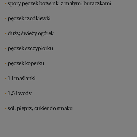
spory pęczek botwinki z małymi buraczkami
pęczek rzodkiewki
duży, świeży ogórek
pęczek szczypiorku
pęczek koperku
1 l maślanki
1,5 l wody
sól, pieprz, cukier do smaku