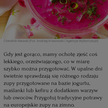
PODRÓŻE KULINARNE
DOMOWE PRZYJĘCIE
KUCHNIA CHIŃSKA
NASZE SERWISY
FIT PRZEPISY
NAPOJE
ZAKUPY
HISTORIE KULINARNE
SPRZĘT KUCHENNY
SERWISY LOKALNE
KUCHNIA TAJSKA
SAŁATKI
WEGE
GRILL
Chłodnik litewski
(Fot. Andrzej Krasowski / Agencja Wyborcza.pl)
FELIETONY KULINARNE
KUCHNIA GRECKA
WYBORCZA.PL
MAKARONY
BIAŁYSTOK
WEGAN
Gdy jest gorąco, mamy ochotę zjeść coś
KUCHNIA PORTUGALSKA
KSIĄŻKI KULINARNE
BIELSKO-BIAŁA
BEZ GLUTENU
MAGAZYNY
DRÓB
lekkiego, orzeźwiającego, co w miarę
szybko można przygotować. W upalne dni
KUCHNIA FRANCUSKA
WYBORCZA CLASSIC
DUŻY FORMAT
SZEF KUCHNI
BYDGOSZCZ
MIĘSA
świetnie sprawdzają się różnego rodzaju
zupy przygotowane na bazie jogurtu,
KUCHNIA AMERYKAŃSKA
WOLNA SOBOTA
WYBORCZA.BIZ
CZĘSTOCHOWA
RYBY
maślanki lub kefiru z dodatkiem warzyw
lub owoców. Przygotuj tradycyjne potrawy
WYSOKIE OBCASY
KUCHNIA POLSKA
ALE HISTORIA
PRZEKĄSKI
ELBLĄG
na europejskie zupy na zimno.