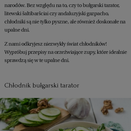
PUBLIO.PL
LUBLIN
narodów. Bez względu na to, czy to bułgarski tarator,
litewski šaltibaršciai czy andaluzyjski gazpacho,
KULTURALNYSKLEP.PL
ŁÓDŹ
chłodniki są nie tylko pyszne, ale również doskonałe na
upalne dni.
OLSZTYN
DZIECKO
Z nami odkryjesz niezwykły świat chłodników!
Wypróbuj przepisy na orzeźwiające zupy, które idealnie
ZDROWIE
OPOLE
sprawdzą się w te upalne dni.
POGODA
PŁOCK
Chłodnik bułgarski tarator
PODRÓŻE
POZNAŃ
RADOM
WIDEO
RYBNIK
FORUM