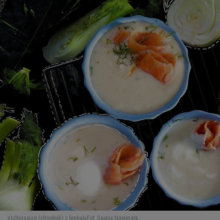
Vichyssoise (chłodnik) z fenkułu
Fot. Dagna Napierała