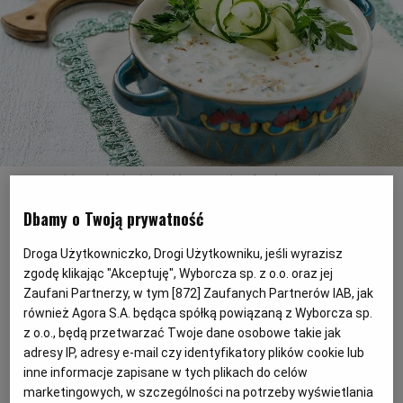
RZESZÓW
SOSNOWIEC
SZCZECIN
Tarator, czyli bułgarski chłodnik ogórkowo-orzechowy
fot. Shutterstock
TORUŃ
Dbamy o Twoją prywatność
Dla 4 osób
Czas przygotowania: 15 minut plus czas chłodzenia
Droga Użytkowniczko, Drogi Użytkowniku, jeśli wyrazisz
TRÓJMIASTO
zgodę klikając "Akceptuję", Wyborcza sp. z o.o. oraz jej
Zaufani Partnerzy, w tym [
872
] Zaufanych Partnerów IAB, jak
również Agora S.A. będąca spółką powiązaną z Wyborcza sp.
Chłodnik bułgarski tarator – składniki:
WAŁBRZYCH
z o.o., będą przetwarzać Twoje dane osobowe takie jak
adresy IP, adresy e-mail czy identyfikatory plików cookie lub
ogórek
WARSZAWA
inne informacje zapisane w tych plikach do celów
marketingowych, w szczególności na potrzeby wyświetlania