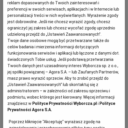
reklam dopasowanych do Twoich zainteresowań i
pęczek koperku
WROCŁAW
preferencji w swoich serwisach, aplikacjach i w Internecie lub
personalizacji treści w nich wyświetlanych. Wyrażenie zgody
800 ml jogurtu naturalnego (np. bałkańskiego)
jest dobrowolne. Jeśli nie chcesz wyrazić zgody, chcesz
ZAKOPANE
ograniczyć jej zakres lub chcesz wycofać zgodę uprzednio
3-4 ząbki czosnku
udzieloną przejdź do „Ustawień Zaawansowanych”.
Twoje dane osobowe mogą być przetwarzane także do
ZIELONA GÓRA
20 posiekanych orzechów włoskich
celów badania i mierzenia informacji dotyczących
funkcjonowania serwisów i aplikacji lub łączone z danymi dot.
świadczonych Tobie usług. Jeśli podstawą przetwarzania
2 łyżki oliwy
Twoich danych jest uzasadniony interes Wyborcza sp. z o.o.,
jej spółki powiązanej – Agora S.A. – lub Zaufanych Partnerów,
sól, pieprz
masz prawo wyrazić sprzeciw. Aby to zrobić przejdź do
„Ustawień Zaawansowanych” lub skontaktuj się z
administratorem – w zależności od zakresu sprzeciwu i
podmiotu, wobec którego jest kierowany. Więcej informacji
znajdziesz w
Polityce Prywatności Wyborcza.pl
i
Polityce
Chłodnik bułgarski tarator –
Prywatności Agora S.A.
przygotowanie:
Poprzez kliknięcie "Akceptuję" wyrażasz zgodę na