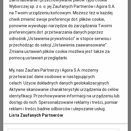
zainstalowanie i przechowywanie plików typu cookie
1. Ogórka obieramy, usuwamy pestki i drobno kroimy
Wyborczej sp. z o. o. jej Zaufanych Partnerów i Agora S.A.
lub ścieramy na tarce o grubych oczkach. Koperek
na Twoim urządzeniu końcowym. Możesz też w każdej
drobno siekamy.
chwili zmienić swoje preferencje dot. plików cookie,
ponownie wywołując narzędzie do zarządzania Twoimi
2. Jogurt roztrzepujemy (można go rozrzedzić
preferencjami dot. przetwarzania danych poprzez
odnośnik „Ustawienia prywatności” w stopce serwisu i
odrobiną wody), dodajemy przeciśnięty przez praskę
przechodząc do sekcji „Ustawienia zaawansowane”.
czosnek, orzechy, ogórka i koperek.
Zmiana ustawień plików cookie możliwa jest także za
pomocą ustawień przeglądarki.
My, nasi Zaufani Partnerzy i Agora S.A. możemy
przetwarzać dane osobowe w następujących
celach:
Użycie dokładnych danych geolokalizacyjnych.
Aktywne skanowanie charakterystyki urządzenia do celów
identyfikacji. Przechowywanie informacji na urządzeniu lub
dostęp do nich. Spersonalizowane reklamy i treści, pomiar
reklam i treści, badnie odbiorców i ulepszanie usług.
Lista Zaufanych Partnerów