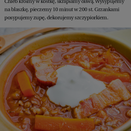
Chleb kroimy w kostkę, skrapiamy oliwą. Wysypujemy
na blaszkę, pieczemy 10 minut w 200 st. Grzankami
posypujemy zupę, dekorujemy szczypiorkiem.