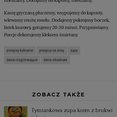
mieszamy. Dodajemy do kapusty, mieszamy.
Kaszę gryczaną płuczemy, wsypujemy do kapusty,
wlewamy resztę rosołu. Dodajemy pokrojony boczek,
listek laurowy, gotujemy 20-30 minut. Przyprawiamy.
Porcje dekorujemy kleksem śmietany.
przepisy kulinarne
przepisy na zimę
zupa
dania rozgrzewające
dania obiadowe
ZOBACZ TAKŻE
,
Tymiankowa zupa krem z brukwi