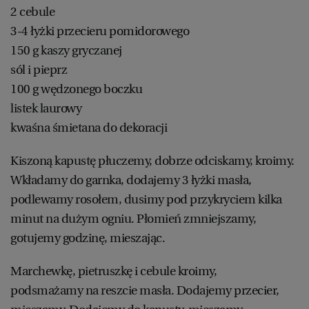
2 cebule
3-4 łyżki przecieru pomidorowego
150 g kaszy gryczanej
sól i pieprz
100 g wędzonego boczku
listek laurowy
kwaśna śmietana do dekoracji
Kiszoną kapustę płuczemy, dobrze odciskamy, kroimy.
Wkładamy do garnka, dodajemy 3 łyżki masła,
podlewamy rosołem, dusimy pod przykryciem kilka
minut na dużym ogniu. Płomień zmniejszamy,
gotujemy godzinę, mieszając.
Marchewkę, pietruszkę i cebule kroimy,
podsmażamy na reszcie masła. Dodajemy przecier,