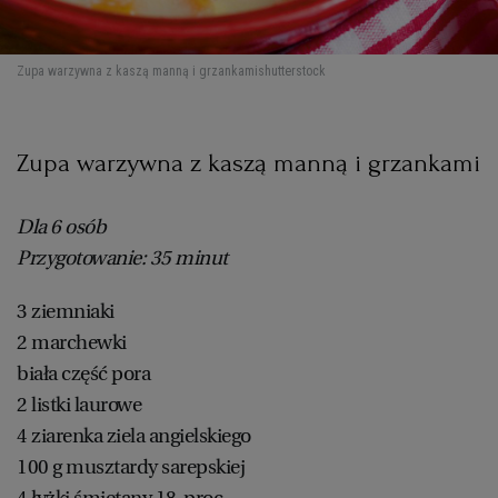
Zupa warzywna z kaszą manną i grzankami
shutterstock
Zupa warzywna z kaszą manną i grzankami
Dla 6 osób
Przygotowanie: 35 minut
3 ziemniaki
2 marchewki
biała część pora
2 listki laurowe
4 ziarenka ziela angielskiego
100 g musztardy sarepskiej
4 łyżki śmietany 18-proc.