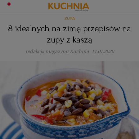
ZUPA
PRZEPISY
8 idealnych na zimę przepisów na
Zaloguj się
zupy z kaszą
ŚNIADANIA
OKAZJE
redakcja magazynu Kuchnia
17.01.2020
KUCHNIE ŚWIATA
HALLOWEEN
OBIADY
BOŻE NARODZENIE
DANIA SEZONOWE
KUCHNIA WŁOSKA
KOLACJE
KUCHNIA BRYTYJSKA
KARNAWAŁ
PORADY
DESERY
KUCHNIA AFRYKAŃSKA
SZKOŁA GOTOWANIA
ZDROWA DIETA
WIELKANOC
ZUPY
KUCHNIA JAPOŃSKA
DO POCZYTANIA
WALENTYNKI
PORADY
CIASTA
DIETA