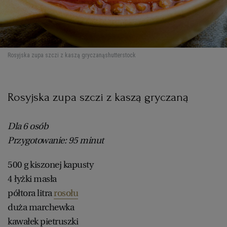
Rosyjska zupa szczi z kaszą gryczaną
shutterstock
Rosyjska zupa szczi z kaszą gryczaną
Dla 6 osób
Przygotowanie: 95 minut
500 g kiszonej kapusty
4 łyżki masła
półtora litra
rosołu
duża marchewka
kawałek pietruszki