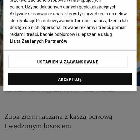
przetwarzać dane osobowe w następujących
celach:
Użycie dokładnych danych geolokalizacyjnych.
Aktywne skanowanie charakterystyki urządzenia do celów
identyfikacji. Przechowywanie informacji na urządzeniu lub
dostęp do nich. Spersonalizowane reklamy i treści, pomiar
reklam i treści, badnie odbiorców i ulepszanie usług.
Lista Zaufanych Partnerów
USTAWIENIA ZAAWANSOWANE
AKCEPTUJĘ
Zupa ziemniaczana z kaszą perłową i wędzonym łososiem
shutterstock
Zupa ziemniaczana z kaszą perłową
i wędzonym łososiem