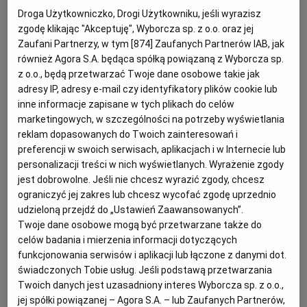
Droga Użytkowniczko, Drogi Użytkowniku, jeśli wyrazisz
zgodę klikając "Akceptuję", Wyborcza sp. z o.o. oraz jej
Dla 4 osób
RZESZÓW
Zaufani Partnerzy, w tym [
874
] Zaufanych Partnerów IAB, jak
Przygotowanie: 40 minut
również Agora S.A. będąca spółką powiązaną z Wyborcza sp.
z o.o., będą przetwarzać Twoje dane osobowe takie jak
SOSNOWIEC
2/3 szklanki kaszy jaglanej
adresy IP, adresy e-mail czy identyfikatory plików cookie lub
sól
inne informacje zapisane w tych plikach do celów
SZCZECIN
marketingowych, w szczególności na potrzeby wyświetlania
200 g boczniaków lub pieczarek
reklam dopasowanych do Twoich zainteresowań i
łyżka masła
preferencji w swoich serwisach, aplikacjach i w Internecie lub
TORUŃ
marchewka
personalizacji treści w nich wyświetlanych. Wyrażenie zgody
półtora litra bulionu warzywnego
jest dobrowolne. Jeśli nie chcesz wyrazić zgody, chcesz
ograniczyć jej zakres lub chcesz wycofać zgodę uprzednio
upieczone udko kurczaka
TRÓJMIASTO
udzieloną przejdź do „Ustawień Zaawansowanych”.
2 żółtka
Twoje dane osobowe mogą być przetwarzane także do
łyżeczka marynowanego czerwonego pieprzu
celów badania i mierzenia informacji dotyczących
WAŁBRZYCH
funkcjonowania serwisów i aplikacji lub łączone z danymi dot.
Kaszę jaglaną płuczemy, gotujemy do miękkości (20
świadczonych Tobie usług. Jeśli podstawą przetwarzania
WARSZAWA
Twoich danych jest uzasadniony interes Wyborcza sp. z o.o.,
min) w lekko osolonej wodzie.
jej spółki powiązanej – Agora S.A. – lub Zaufanych Partnerów,