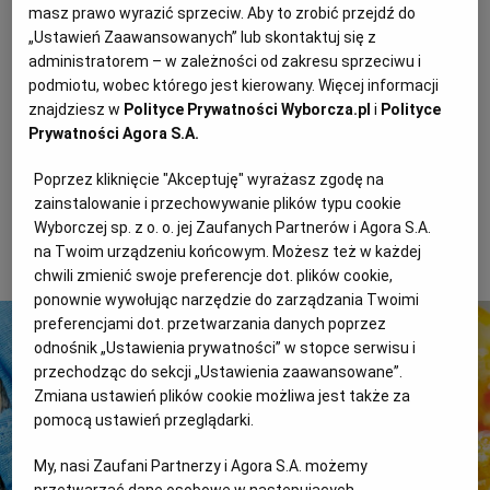
masz prawo wyrazić sprzeciw. Aby to zrobić przejdź do
Boczniaki czyścimy, kroimy na kawałki, podsmażamy
WROCŁAW
„Ustawień Zaawansowanych” lub skontaktuj się z
na maśle. Marchewkę kroimy w kostkę, gotujemy
administratorem – w zależności od zakresu sprzeciwu i
w bulionie. Dodajemy rozdrobnione mięso z udka,
podmiotu, wobec którego jest kierowany. Więcej informacji
ZAKOPANE
znajdziesz w
Polityce Prywatności Wyborcza.pl
i
Polityce
kaszę, boczniaki, gotujemy kilka minut. Przyprawiamy,
Prywatności Agora S.A.
lekko studzimy.
ZIELONA GÓRA
Poprzez kliknięcie "Akceptuję" wyrażasz zgodę na
Żółtka roztrzepujemy, mieszamy z łyżką zupy,
zainstalowanie i przechowywanie plików typu cookie
Wyborczej sp. z o. o. jej Zaufanych Partnerów i Agora S.A.
wlewamy do reszty, mieszamy. Przyprawiamy,
na Twoim urządzeniu końcowym. Możesz też w każdej
posypujemy czerwonym pieprzem.
chwili zmienić swoje preferencje dot. plików cookie,
ponownie wywołując narzędzie do zarządzania Twoimi
preferencjami dot. przetwarzania danych poprzez
odnośnik „Ustawienia prywatności” w stopce serwisu i
przechodząc do sekcji „Ustawienia zaawansowane”.
Zmiana ustawień plików cookie możliwa jest także za
pomocą ustawień przeglądarki.
My, nasi Zaufani Partnerzy i Agora S.A. możemy