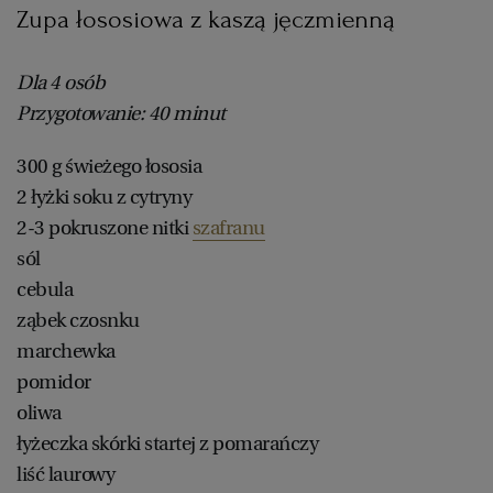
Zupa łososiowa z kaszą jęczmienną
Dla 4 osób
Przygotowanie: 40 minut
300 g świeżego łososia
2 łyżki soku z cytryny
2-3 pokruszone nitki
szafranu
sól
cebula
ząbek czosnku
marchewka
pomidor
oliwa
łyżeczka skórki startej z pomarańczy
liść laurowy