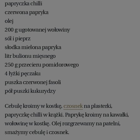
papryczka chilli
czerwona papryka
olej
200 g ugotowanej wołowiny
sól i pieprz
słodka mielona papryka
litr bulionu mięsnego
250 g przecieru pomidorowego
4 łyżki pęczaku
puszka czerwonej fasoli
pół puszki kukurydzy
Cebulę kroimy w kostkę,
czosnek
na plasterki,
papryczkę chilli w krążki. Paprykę kroimy na kawałki,
wołowinę w kostkę. Olej rozgrzewamy na patelni,
smażymy cebulę i czosnek.