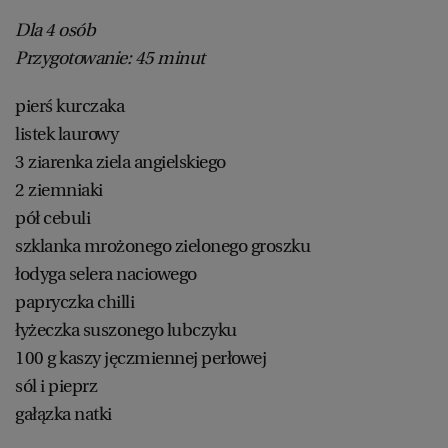
Dla 4 osób
Przygotowanie: 45 minut
pierś kurczaka
listek laurowy
3 ziarenka ziela angielskiego
2 ziemniaki
pół cebuli
szklanka mrożonego zielonego groszku
łodyga selera naciowego
papryczka chilli
łyżeczka suszonego lubczyku
100 g kaszy jęczmiennej perłowej
sól i pieprz
gałązka natki