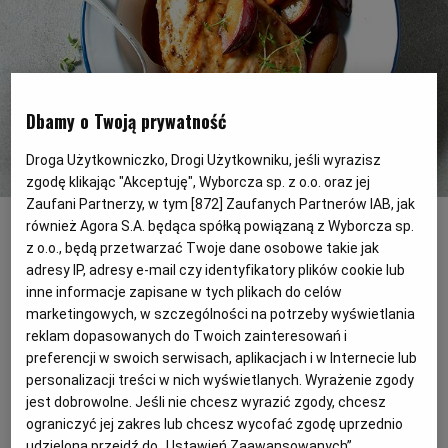
PODRÓŻE KULINARNE
DOMOWE PRZYJĘCIE
KUCHNIA CHIŃSKA
NASZE SERWISY
FIT PRZEPISY
NAPOJE
ZAKUPY
HISTORIE KULINARNE
SPRZĘT KUCHENNY
SERWISY LOKALNE
KUCHNIA TAJSKA
SAŁATKI
WEGE
GRILL
Dbamy o Twoją prywatność
Droga Użytkowniczko, Drogi Użytkowniku, jeśli wyrazisz
FELIETONY KULINARNE
KUCHNIA GRECKA
WYBORCZA.PL
MAKARONY
BIAŁYSTOK
WEGAN
zgodę klikając "Akceptuję", Wyborcza sp. z o.o. oraz jej
Zaufani Partnerzy, w tym [
872
] Zaufanych Partnerów IAB, jak
Grillowana pierś kurczaka z karmelizowanymi śliwkami
(Krzysztof
Duklas)
również Agora S.A. będąca spółką powiązaną z Wyborcza sp.
KUCHNIA PORTUGALSKA
KSIĄŻKI KULINARNE
BIELSKO-BIAŁA
BEZ GLUTENU
MAGAZYNY
DRÓB
z o.o., będą przetwarzać Twoje dane osobowe takie jak
adresy IP, adresy e-mail czy identyfikatory plików cookie lub
Grillowana pierś kurczaka
inne informacje zapisane w tych plikach do celów
KUCHNIA FRANCUSKA
WYBORCZA CLASSIC
DUŻY FORMAT
SZEF KUCHNI
BYDGOSZCZ
MIĘSA
z karmelizowanymi śliwkami to pyszny
marketingowych, w szczególności na potrzeby wyświetlania
pomysł na szybki obiad. Trzeba tylko dzień
reklam dopasowanych do Twoich zainteresowań i
KUCHNIA AMERYKAŃSKA
WOLNA SOBOTA
WYBORCZA.BIZ
CZĘSTOCHOWA
RYBY
preferencji w swoich serwisach, aplikacjach i w Internecie lub
wcześniej zamarynować mięso - będzie
personalizacji treści w nich wyświetlanych. Wyrażenie zgody
aromatyczne i soczyste.
jest dobrowolne. Jeśli nie chcesz wyrazić zgody, chcesz
WYSOKIE OBCASY
KUCHNIA POLSKA
ALE HISTORIA
PRZEKĄSKI
ELBLĄG
ograniczyć jej zakres lub chcesz wycofać zgodę uprzednio
udzieloną przejdź do „Ustawień Zaawansowanych”.