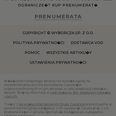
OGRANICZE�? KUP PRENUMERAT�
PRENUMERATA
COPYRIGHT © WYBORCZA SP. Z O.O.
POLITYKA PRYWATNO�CI
DOSTAWCA VOD
POMOC
WSZYSTKIE ARTYKU�Y
USTAWIENIA PRYWATNO�CI
W�a�ciciel niniejszego serwisu nie wyra�a zgody na
zwielokrotnianie ani inne korzystanie z utwor�w
rozpowszechnionych w tym serwisie, w celu eksploracji tekst�w i
danych. Wi�cej informacji w
zastrze�eniu dot. eksploracji tekst�w
i danych
.
Tre�ci z
serwis�w internetowych Grupy Gazeta.pl
prezentujemy w
ramach komercyjnej wsp�pracy z ich wydawc� Gazeta.pl sp. z o.o.
Wybrane tre�ci z serwisu Sport.pl s� dost�pne po wykupieniu
p�atnej subskrypcji.