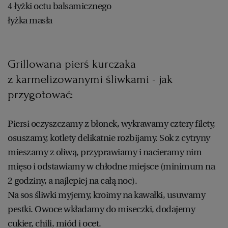
4 łyżki octu balsamicznego
łyżka masła
RZESZÓW
SOSNOWIEC
Grillowana pierś kurczaka
z karmelizowanymi śliwkami - jak
SZCZECIN
przygotować:
TORUŃ
Piersi oczyszczamy z błonek, wykrawamy cztery filety,
osuszamy, kotlety delikatnie rozbijamy. Sok z cytryny
TRÓJMIASTO
mieszamy z oliwą, przyprawiamy i nacieramy nim
mięso i odstawiamy w chłodne miejsce (minimum na
2 godziny, a najlepiej na całą noc).
WAŁBRZYCH
Na sos śliwki myjemy, kroimy na kawałki, usuwamy
pestki. Owoce wkładamy do miseczki, dodajemy
WARSZAWA
cukier, chili, miód i ocet.