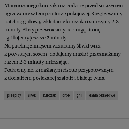
Marynowanego kurczaka na godzinę przed smażeniem
WROCŁAW
ogrzewamy w temperaturze pokojowej. Rozgrzewamy
patelnię grillową, wkładamy kurczaka i smażymy 2-3
ZAKOPANE
minuty. Filety przewracamy na drugą stronę
i grillujemy jeszcze 2 minuty.
ZIELONA GÓRA
Na patelnię z mięsem wrzucamy śliwki wraz
z powstałym sosem, dodajemy masło i przesmażamy
razem 2-3 minuty, mieszając.
Podajemy np. z maślanym risotto przygotowanym
z dodatkiem posiekanej szalotki i białego wina.
przepisy
śliwki
kurczak
drób
grill
dania obiadowe