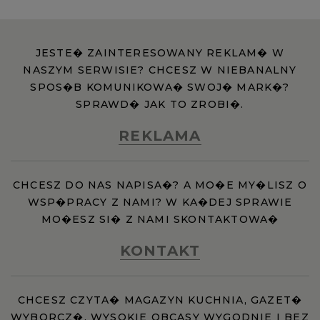
JESTE� ZAINTERESOWANY REKLAM� W
NASZYM SERWISIE? CHCESZ W NIEBANALNY
SPOS�B KOMUNIKOWA� SWOJ� MARK�?
SPRAWD� JAK TO ZROBI�.
REKLAMA
CHCESZ DO NAS NAPISA�? A MO�E MY�LISZ O
WSP�PRACY Z NAMI? W KA�DEJ SPRAWIE
MO�ESZ SI� Z NAMI SKONTAKTOWA�
KONTAKT
CHCESZ CZYTA� MAGAZYN KUCHNIA, GAZET�
WYBORCZ�, WYSOKIE OBCASY WYGODNIE I BEZ