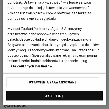
PUBLIO.PL
LUBLIN
odnośnik „Ustawienia prywatności” w stopce serwisu i
przechodząc do sekcji „Ustawienia zaawansowane”.
Zmiana ustawień plików cookie możliwa jest także za
Grillowana pierś kurczaka
KULTURALNYSKLEP.PL
ŁÓDŹ
pomocą ustawień przeglądarki.
z karmelizowanymi śliwkami - składniki:
My, nasi Zaufani Partnerzy i Agora S.A. możemy
OLSZTYN
DZIECKO
przetwarzać dane osobowe w następujących
2 piersi kurczaka
celach:
Użycie dokładnych danych geolokalizacyjnych.
sok z 1/2 cytryny
Aktywne skanowanie charakterystyki urządzenia do celów
ZDROWIE
OPOLE
łyżka oliwy
identyfikacji. Przechowywanie informacji na urządzeniu lub
dostęp do nich. Spersonalizowane reklamy i treści, pomiar
2 łyżki majeranku
reklam i treści, badnie odbiorców i ulepszanie usług.
POGODA
PŁOCK
sól, pieprz
Lista Zaufanych Partnerów
Sos:
PODRÓŻE
POZNAŃ
300 g śliwek, najlepiej węgierek
USTAWIENIA ZAAWANSOWANE
2 łyżki cukru trzcinowego
szczypta mielonej papryki chili
RADOM
WIDEO
AKCEPTUJĘ
lub świeża papryczka chili
łyżka miodu
RYBNIK
FORUM