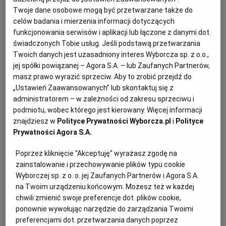
Twoje dane osobowe mogą być przetwarzane także do
KUCHNIA MEKSYKAŃSKA
DOMOWE PRZETWORY
WYBORCZA TV I VOD
BIQDATA
GLIWICE
celów badania i mierzenia informacji dotyczących
funkcjonowania serwisów i aplikacji lub łączone z danymi dot.
świadczonych Tobie usług. Jeśli podstawą przetwarzania
SOST, DIPY I INNE DODATKI
GORZÓW WIELKOPOLSKI
KUCHNIA INDYJSKA
TYLKO ZDROWIE
JUTRONAUCI
Twoich danych jest uzasadniony interes Wyborcza sp. z o.o.,
jej spółki powiązanej – Agora S.A. – lub Zaufanych Partnerów,
KSIĄŻKI. MAGAZYN DO CZYTANIA
KUCHNIA HISZPAŃSKA
ARCHIWUM
KALISZ
masz prawo wyrazić sprzeciw. Aby to zrobić przejdź do
„Ustawień Zaawansowanych” lub skontaktuj się z
administratorem – w zależności od zakresu sprzeciwu i
KUCHNIA NIEMIECKA
NASZA EUROPA
INNE SERWISY
KATOWICE
podmiotu, wobec którego jest kierowany. Więcej informacji
znajdziesz w
Polityce Prywatności Wyborcza.pl
i
Polityce
Prywatności Agora S.A.
SŁÓWKA. MAGAZYN O JĘZYKU
GAZETA.PL
KIELCE
Poprzez kliknięcie "Akceptuję" wyrażasz zgodę na
zainstalowanie i przechowywanie plików typu cookie
KOSZALIN
TOK FM
Wyborczej sp. z o. o. jej Zaufanych Partnerów i Agora S.A.
Dla 4 osób
na Twoim urządzeniu końcowym. Możesz też w każdej
chwili zmienić swoje preferencje dot. plików cookie,
SPORT.PL
KRAKÓW
Marynowanie mięsa: 8 godzin
ponownie wywołując narzędzie do zarządzania Twoimi
Przygotowanie: 25 minut
preferencjami dot. przetwarzania danych poprzez