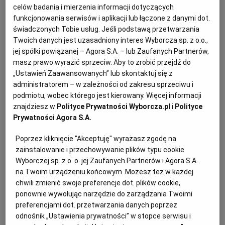
celów badania i mierzenia informacji dotyczących
KUCHNIA MEKSYKAŃSKA
DOMOWE PRZETWORY
WYBORCZA TV I VOD
BIQDATA
GLIWICE
funkcjonowania serwisów i aplikacji lub łączone z danymi dot.
świadczonych Tobie usług. Jeśli podstawą przetwarzania
Twoich danych jest uzasadniony interes Wyborcza sp. z o.o.,
SOST, DIPY I INNE DODATKI
GORZÓW WIELKOPOLSKI
KUCHNIA INDYJSKA
TYLKO ZDROWIE
JUTRONAUCI
jej spółki powiązanej – Agora S.A. – lub Zaufanych Partnerów,
masz prawo wyrazić sprzeciw. Aby to zrobić przejdź do
„Ustawień Zaawansowanych” lub skontaktuj się z
KSIĄŻKI. MAGAZYN DO CZYTANIA
KUCHNIA HISZPAŃSKA
ARCHIWUM
KALISZ
administratorem – w zależności od zakresu sprzeciwu i
podmiotu, wobec którego jest kierowany. Więcej informacji
znajdziesz w
Polityce Prywatności Wyborcza.pl
i
Polityce
KUCHNIA NIEMIECKA
NASZA EUROPA
INNE SERWISY
KATOWICE
Prywatności Agora S.A.
SŁÓWKA. MAGAZYN O JĘZYKU
GAZETA.PL
KIELCE
Poprzez kliknięcie "Akceptuję" wyrażasz zgodę na
zainstalowanie i przechowywanie plików typu cookie
Wyborczej sp. z o. o. jej Zaufanych Partnerów i Agora S.A.
Dla 4 osób
KOSZALIN
TOK FM
na Twoim urządzeniu końcowym. Możesz też w każdej
Przygotowanie: 40 minut
chwili zmienić swoje preferencje dot. plików cookie,
Schładzanie: 90 minut
ponownie wywołując narzędzie do zarządzania Twoimi
SPORT.PL
KRAKÓW
preferencjami dot. przetwarzania danych poprzez
odnośnik „Ustawienia prywatności” w stopce serwisu i