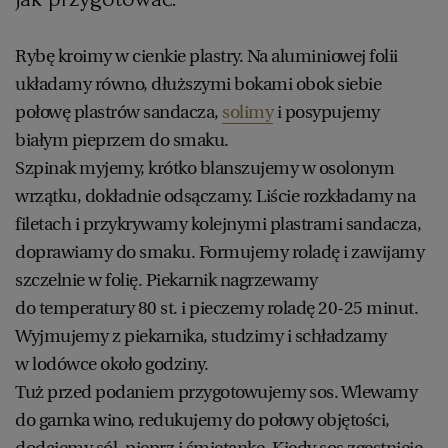
RZESZÓW
Rybę kroimy w cienkie plastry. Na aluminiowej folii
układamy równo, dłuższymi bokami obok siebie
połowę plastrów sandacza,
solimy
i posypujemy
SOSNOWIEC
białym pieprzem do smaku.
Szpinak myjemy, krótko blanszujemy w osolonym
SZCZECIN
wrzątku, dokładnie odsączamy. Liście rozkładamy na
filetach i przykrywamy kolejnymi plastrami sandacza,
TORUŃ
doprawiamy do smaku. Formujemy roladę i zawijamy
szczelnie w folię. Piekarnik nagrzewamy
TRÓJMIASTO
do temperatury 80 st. i pieczemy roladę 20-25 minut.
Wyjmujemy z piekarnika, studzimy i schładzamy
WAŁBRZYCH
w lodówce około godziny.
Tuż przed podaniem przygotowujemy sos. Wlewamy
WARSZAWA
do garnka wino, redukujemy do połowy objętości,
dodajemy sól, pieprz i śmietankę. Kiedy sos zgęstnieje,