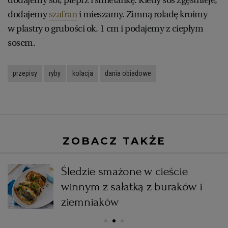
dodajemy
szafran
i mieszamy. Zimną roladę kroimy
WROCŁAW
w plastry o grubości ok. 1 cm i podajemy z ciepłym
sosem.
ZAKOPANE
przepisy
ryby
kolacja
dania obiadowe
ZIELONA GÓRA
ZOBACZ TAKŻE
i
Śledzie smażone w cieście
winnym z sałatką z buraków i
ziemniaków