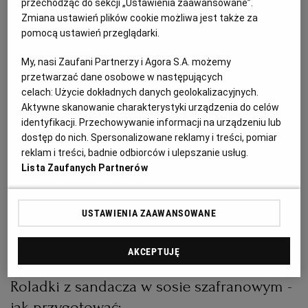
przechodząc do sekcji „Ustawienia zaawansowane”.
PUBLIO.PL
LUBLIN
Roladki z sandacza w sosie szafranowym -
Zmiana ustawień plików cookie możliwa jest także za
składniki:
pomocą ustawień przeglądarki.
KULTURALNYSKLEP.PL
ŁÓDŹ
My, nasi Zaufani Partnerzy i Agora S.A. możemy
400 g filetów z sandacza
przetwarzać dane osobowe w następujących
OLSZTYN
DZIECKO
sól, biały pieprz
celach:
Użycie dokładnych danych geolokalizacyjnych.
Aktywne skanowanie charakterystyki urządzenia do celów
200 g liści szpinaku
identyfikacji. Przechowywanie informacji na urządzeniu lub
Sos szafranowy:
ZDROWIE
OPOLE
dostęp do nich. Spersonalizowane reklamy i treści, pomiar
250 ml białego wytrawnego wina
reklam i treści, badnie odbiorców i ulepszanie usług.
200 ml śmietanki 30-proc.
Lista Zaufanych Partnerów
POGODA
PŁOCK
porcja nitek szafranu (namoczonych przez godzinę
w ciepłej wodzie, aby wydobyć z nich smak)
USTAWIENIA ZAAWANSOWANE
PODRÓŻE
POZNAŃ
sól, pieprz
AKCEPTUJĘ
RADOM
WIDEO
Roladki z sandacza w sosie szafranowym -
RYBNIK
FORUM
jak przygotować: