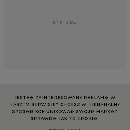
JESTE� ZAINTERESOWANY REKLAM� W
NASZYM SERWISIE? CHCESZ W NIEBANALNY
SPOS�B KOMUNIKOWA� SWOJ� MARK�?
SPRAWD� JAK TO ZROBI�.