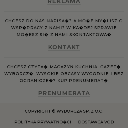
REKLAMA
CHCESZ DO NAS NAPISA�? A MO�E MY�LISZ O
WSP�PRACY Z NAMI? W KA�DEJ SPRAWIE
MO�ESZ SI� Z NAMI SKONTAKTOWA�
KONTAKT
CHCESZ CZYTA� MAGAZYN KUCHNIA, GAZET�
WYBORCZ�, WYSOKIE OBCASY WYGODNIE I BEZ
OGRANICZE�? KUP PRENUMERAT�
PRENUMERATA
COPYRIGHT © WYBORCZA SP. Z O.O.
POLITYKA PRYWATNO�CI
DOSTAWCA VOD