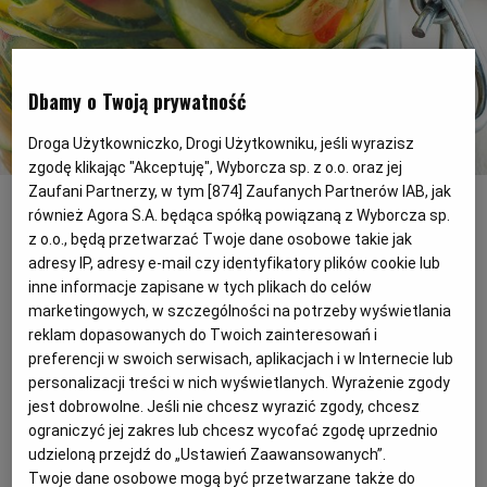
PODRÓŻE KULINARNE
DOMOWE PRZYJĘCIE
KUCHNIA CHIŃSKA
NASZE SERWISY
FIT PRZEPISY
NAPOJE
ZAKUPY
Dbamy o Twoją prywatność
HISTORIE KULINARNE
SPRZĘT KUCHENNY
SERWISY LOKALNE
KUCHNIA TAJSKA
SAŁATKI
WEGE
GRILL
Droga Użytkowniczko, Drogi Użytkowniku, jeśli wyrazisz
zgodę klikając "Akceptuję", Wyborcza sp. z o.o. oraz jej
Cukinia w oliwie
(Fot. Shutterstock)
FELIETONY KULINARNE
KUCHNIA GRECKA
WYBORCZA.PL
MAKARONY
BIAŁYSTOK
WEGAN
Zaufani Partnerzy, w tym [
874
] Zaufanych Partnerów IAB, jak
również Agora S.A. będąca spółką powiązaną z Wyborcza sp.
Cukinię w oliwie podajemy w
z o.o., będą przetwarzać Twoje dane osobowe takie jak
KUCHNIA PORTUGALSKA
KSIĄŻKI KULINARNE
BIELSKO-BIAŁA
BEZ GLUTENU
MAGAZYNY
DRÓB
adresy IP, adresy e-mail czy identyfikatory plików cookie lub
temperaturze pokojowej jako przystawkę z
inne informacje zapisane w tych plikach do celów
serem lub pieczywem, albo na ciepło jako
marketingowych, w szczególności na potrzeby wyświetlania
KUCHNIA FRANCUSKA
WYBORCZA CLASSIC
DUŻY FORMAT
SZEF KUCHNI
BYDGOSZCZ
MIĘSA
reklam dopasowanych do Twoich zainteresowań i
jarzynkę do mięs, posypaną świeżo
preferencji w swoich serwisach, aplikacjach i w Internecie lub
zmielonym pieprzem
personalizacji treści w nich wyświetlanych. Wyrażenie zgody
KUCHNIA AMERYKAŃSKA
WOLNA SOBOTA
WYBORCZA.BIZ
CZĘSTOCHOWA
RYBY
jest dobrowolne. Jeśli nie chcesz wyrazić zgody, chcesz
ograniczyć jej zakres lub chcesz wycofać zgodę uprzednio
WYSOKIE OBCASY
KUCHNIA POLSKA
ALE HISTORIA
PRZEKĄSKI
ELBLĄG
udzieloną przejdź do „Ustawień Zaawansowanych”.
Twoje dane osobowe mogą być przetwarzane także do