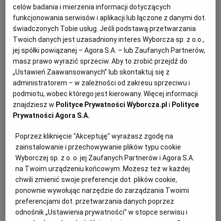
celów badania i mierzenia informacji dotyczących
KUCHNIA MEKSYKAŃSKA
DOMOWE PRZETWORY
WYBORCZA TV I VOD
BIQDATA
GLIWICE
funkcjonowania serwisów i aplikacji lub łączone z danymi dot.
świadczonych Tobie usług. Jeśli podstawą przetwarzania
Twoich danych jest uzasadniony interes Wyborcza sp. z o.o.,
SOST, DIPY I INNE DODATKI
GORZÓW WIELKOPOLSKI
KUCHNIA INDYJSKA
TYLKO ZDROWIE
JUTRONAUCI
jej spółki powiązanej – Agora S.A. – lub Zaufanych Partnerów,
masz prawo wyrazić sprzeciw. Aby to zrobić przejdź do
„Ustawień Zaawansowanych” lub skontaktuj się z
KSIĄŻKI. MAGAZYN DO CZYTANIA
KUCHNIA HISZPAŃSKA
ARCHIWUM
KALISZ
administratorem – w zależności od zakresu sprzeciwu i
podmiotu, wobec którego jest kierowany. Więcej informacji
znajdziesz w
Polityce Prywatności Wyborcza.pl
i
Polityce
KUCHNIA NIEMIECKA
NASZA EUROPA
INNE SERWISY
KATOWICE
Prywatności Agora S.A.
SŁÓWKA. MAGAZYN O JĘZYKU
GAZETA.PL
KIELCE
Poprzez kliknięcie "Akceptuję" wyrażasz zgodę na
zainstalowanie i przechowywanie plików typu cookie
Na 6-7 słoików o poj. 300 ml
Wyborczej sp. z o. o. jej Zaufanych Partnerów i Agora S.A.
KOSZALIN
TOK FM
na Twoim urządzeniu końcowym. Możesz też w każdej
Przygotowanie: ok. 60 minut
chwili zmienić swoje preferencje dot. plików cookie,
ponownie wywołując narzędzie do zarządzania Twoimi
SPORT.PL
KRAKÓW
preferencjami dot. przetwarzania danych poprzez
Cukinia w oleju – składniki:
odnośnik „Ustawienia prywatności” w stopce serwisu i