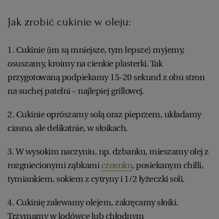
Jak zrobić cukinie w oleju:
RZESZÓW
1. Cukinie (im są mniejsze, tym lepsze) myjemy,
SOSNOWIEC
osuszamy, kroimy na cienkie plasterki. Tak
przygotowaną podpiekamy 15-20 sekund z obu stron
SZCZECIN
na suchej patelni – najlepiej grillowej.
2. Cukinie oprószamy solą oraz pieprzem, układamy
TORUŃ
ciasno, ale delikatnie, w słoikach.
TRÓJMIASTO
3. W wysokim naczyniu, np. dzbanku, mieszamy olej z
rozgniecionymi ząbkami
czosnku
, posiekanym chilli,
WAŁBRZYCH
tymiankiem, sokiem z cytryny i 1/2 łyżeczki soli.
4. Cukinię zalewamy olejem, zakręcamy słoiki.
WARSZAWA
Trzymamy w lodówce lub chłodnym