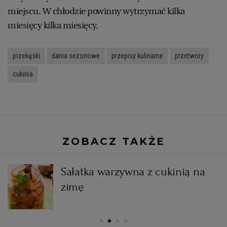
miejscu. W chłodzie powinny wytrzymać kilka
WROCŁAW
miesięcy kilka miesięcy.
ZAKOPANE
przekąski
dania sezonowe
przepisy kulinarne
przetwory
cukinia
ZIELONA GÓRA
ZOBACZ TAKŻE
Sałatka warzywna z cukinią na
zimę