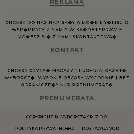
REKLAMA
CHCESZ DO NAS NAPISA�? A MO�E MY�LISZ O
WSP�PRACY Z NAMI? W KA�DEJ SPRAWIE
MO�ESZ SI� Z NAMI SKONTAKTOWA�
KONTAKT
CHCESZ CZYTA� MAGAZYN KUCHNIA, GAZET�
WYBORCZ�, WYSOKIE OBCASY WYGODNIE I BEZ
OGRANICZE�? KUP PRENUMERAT�
PRENUMERATA
COPYRIGHT © WYBORCZA SP. Z O.O.
POLITYKA PRYWATNO�CI
DOSTAWCA VOD