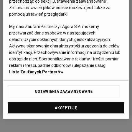
przechodząc do sekcji „Ustawienia zaawansowane”.
PUBLIO.PL
LUBLIN
Zmiana ustawień plików cookie możliwa jest także za
5-7 małych cukinii (20-30 cm)
pomocą ustawień przeglądarki.
KULTURALNYSKLEP.PL
ŁÓDŹ
sól
My, nasi Zaufani Partnerzy i Agora S.A. możemy
przetwarzać dane osobowe w następujących
OLSZTYN
DZIECKO
celach:
Użycie dokładnych danych geolokalizacyjnych.
pieprz
Aktywne skanowanie charakterystyki urządzenia do celów
identyfikacji. Przechowywanie informacji na urządzeniu lub
4 ząbki czosnku
ZDROWIE
OPOLE
dostęp do nich. Spersonalizowane reklamy i treści, pomiar
reklam i treści, badnie odbiorców i ulepszanie usług.
papryczka chili
Lista Zaufanych Partnerów
POGODA
PŁOCK
2 łyżki listków tymianku
USTAWIENIA ZAAWANSOWANE
PODRÓŻE
POZNAŃ
łyżka soku z cytryny
AKCEPTUJĘ
RADOM
WIDEO
olej, np. słonecznikowy (ok. 3/4 litra) lub oliwa
RYBNIK
FORUM