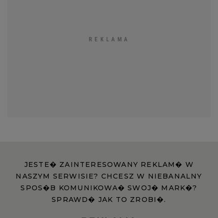
JESTE� ZAINTERESOWANY REKLAM� W
NASZYM SERWISIE? CHCESZ W NIEBANALNY
SPOS�B KOMUNIKOWA� SWOJ� MARK�?
SPRAWD� JAK TO ZROBI�.