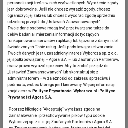
personalizacji treści w nich wyświetlanych. Wyrażenie zgody
KUCHNIA MEKSYKAŃSKA
DOMOWE PRZETWORY
WYBORCZA TV I VOD
BIQDATA
GLIWICE
jest dobrowolne. Jeśli nie chcesz wyrazić zgody, chcesz
ograniczyć jej zakres lub chcesz wycofać zgodę uprzednio
udzieloną przejdź do „Ustawień Zaawansowanych”.
SOST, DIPY I INNE DODATKI
GORZÓW WIELKOPOLSKI
KUCHNIA INDYJSKA
TYLKO ZDROWIE
JUTRONAUCI
Twoje dane osobowe mogą być przetwarzane także do
celów badania i mierzenia informacji dotyczących
funkcjonowania serwisów i aplikacji lub łączone z danymi dot.
KSIĄŻKI. MAGAZYN DO CZYTANIA
KUCHNIA HISZPAŃSKA
ARCHIWUM
KALISZ
świadczonych Tobie usług. Jeśli podstawą przetwarzania
Twoich danych jest uzasadniony interes Wyborcza sp. z o.o.,
jej spółki powiązanej – Agora S.A. – lub Zaufanych Partnerów,
KUCHNIA NIEMIECKA
NASZA EUROPA
INNE SERWISY
KATOWICE
masz prawo wyrazić sprzeciw. Aby to zrobić przejdź do
„Ustawień Zaawansowanych” lub skontaktuj się z
SŁÓWKA. MAGAZYN O JĘZYKU
GAZETA.PL
KIELCE
administratorem – w zależności od zakresu sprzeciwu i
podmiotu, wobec którego jest kierowany. Więcej informacji
Dla 4-6 osób
znajdziesz w
Polityce Prywatności Wyborcza.pl
i
Polityce
KOSZALIN
TOK FM
Prywatności Agora S.A.
Oczekiwanie: 60 minut
Przygotowanie: 40 minut
Poprzez kliknięcie "Akceptuję" wyrażasz zgodę na
SPORT.PL
KRAKÓW
zainstalowanie i przechowywanie plików typu cookie
Wyborczej sp. z o. o. jej Zaufanych Partnerów i Agora S.A.
na Twoim urządzeniu końcowym. Możesz też w każdej