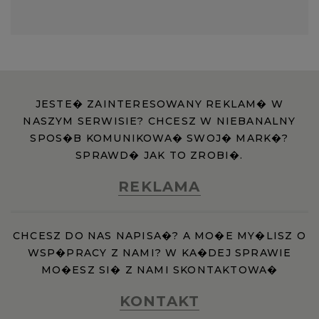
JESTE� ZAINTERESOWANY REKLAM� W
NASZYM SERWISIE? CHCESZ W NIEBANALNY
SPOS�B KOMUNIKOWA� SWOJ� MARK�?
SPRAWD� JAK TO ZROBI�.
REKLAMA
CHCESZ DO NAS NAPISA�? A MO�E MY�LISZ O
WSP�PRACY Z NAMI? W KA�DEJ SPRAWIE
MO�ESZ SI� Z NAMI SKONTAKTOWA�
KONTAKT