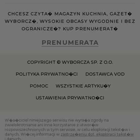
CHCESZ CZYTA� MAGAZYN KUCHNIA, GAZET�
WYBORCZ�, WYSOKIE OBCASY WYGODNIE I BEZ
OGRANICZE�? KUP PRENUMERAT�
PRENUMERATA
COPYRIGHT © WYBORCZA SP. Z O.O.
POLITYKA PRYWATNO�CI
DOSTAWCA VOD
POMOC
WSZYSTKIE ARTYKU�Y
USTAWIENIA PRYWATNO�CI
W�a�ciciel niniejszego serwisu nie wyra�a zgody na
zwielokrotnianie ani inne korzystanie z utwor�w
rozpowszechnionych w tym serwisie, w celu eksploracji tekst�w i
danych. Wi�cej informacji w
zastrze�eniu dot. eksploracji tekst�w
i danych
.