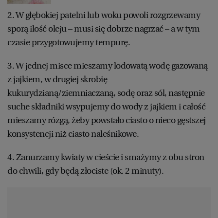
WROCŁAW
2. W głębokiej patelni lub woku powoli rozgrzewamy
sporą ilość oleju – musi się dobrze nagrzać – a w tym
czasie przygotowujemy tempurę.
ZAKOPANE
3. W jednej misce mieszamy lodowatą wodę gazowaną
ZIELONA GÓRA
z jajkiem, w drugiej skrobię
kukurydzianą/ziemniaczaną, sodę oraz sól, następnie
suche składniki wsypujemy do wody z jajkiem i całość
mieszamy rózgą, żeby powstało ciasto o nieco gęstszej
konsystencji niż ciasto naleśnikowe.
4. Zanurzamy kwiaty w cieście i smażymy z obu stron
do chwili, gdy będą złociste (ok. 2 minuty).