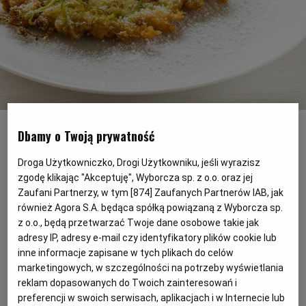
PODRÓŻE KULINARNE
DOMOWE PRZYJĘCIE
KUCHNIA CHIŃSKA
NASZE SERWISY
FIT PRZEPISY
NAPOJE
ZAKUPY
HISTORIE KULINARNE
SPRZĘT KUCHENNY
SERWISY LOKALNE
KUCHNIA TAJSKA
SAŁATKI
WEGE
GRILL
Kwiaty bzu w tempurze
(Fot. Shutterstock)
FELIETONY KULINARNE
KUCHNIA GRECKA
WYBORCZA.PL
MAKARONY
BIAŁYSTOK
WEGAN
Dbamy o Twoją prywatność
Sezon na kwiaty czarnego bzu trwa. Zrób z
KUCHNIA PORTUGALSKA
KSIĄŻKI KULINARNE
BIELSKO-BIAŁA
BEZ GLUTENU
MAGAZYNY
DRÓB
Droga Użytkowniczko, Drogi Użytkowniku, jeśli wyrazisz
nich coś pysznego, np. baldachy w
zgodę klikając "Akceptuję", Wyborcza sp. z o.o. oraz jej
tempurze. Posypane cukrem i podane np. z
Zaufani Partnerzy, w tym [
874
] Zaufanych Partnerów IAB, jak
KUCHNIA FRANCUSKA
WYBORCZA CLASSIC
DUŻY FORMAT
SZEF KUCHNI
BYDGOSZCZ
MIĘSA
również Agora S.A. będąca spółką powiązaną z Wyborcza sp.
sosem czekoladowym zmienią się w
z o.o., będą przetwarzać Twoje dane osobowe takie jak
wyborny deser.
adresy IP, adresy e-mail czy identyfikatory plików cookie lub
KUCHNIA AMERYKAŃSKA
WOLNA SOBOTA
WYBORCZA.BIZ
CZĘSTOCHOWA
RYBY
inne informacje zapisane w tych plikach do celów
marketingowych, w szczególności na potrzeby wyświetlania
reklam dopasowanych do Twoich zainteresowań i
WYSOKIE OBCASY
KUCHNIA POLSKA
ALE HISTORIA
PRZEKĄSKI
ELBLĄG
preferencji w swoich serwisach, aplikacjach i w Internecie lub