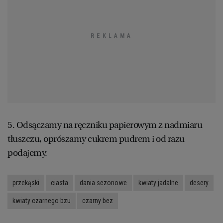
5. Odsączamy na ręczniku papierowym z nadmiaru
tłuszczu, oprószamy cukrem pudrem i od razu
podajemy.
przekąski
ciasta
dania sezonowe
kwiaty jadalne
desery
kwiaty czarnego bzu
czarny bez