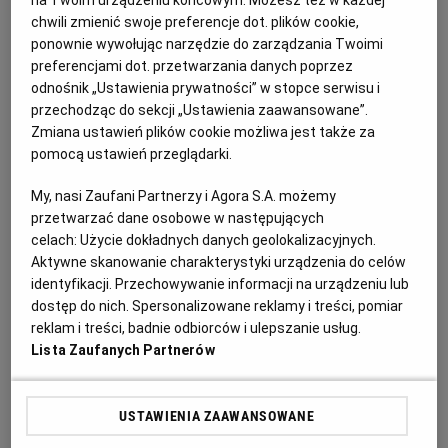
Kwiaty czarnego bzu w tempurze –
PUBLIO.PL
LUBLIN
chwili zmienić swoje preferencje dot. plików cookie,
składniki:
ponownie wywołując narzędzie do zarządzania Twoimi
preferencjami dot. przetwarzania danych poprzez
KULTURALNYSKLEP.PL
ŁÓDŹ
odnośnik „Ustawienia prywatności” w stopce serwisu i
16-18 baldachów czarnego bzu
przechodząc do sekcji „Ustawienia zaawansowane”.
OLSZTYN
DZIECKO
Zmiana ustawień plików cookie możliwa jest także za
olej do głębokiego smażenia
pomocą ustawień przeglądarki.
ZDROWIE
OPOLE
My, nasi Zaufani Partnerzy i Agora S.A. możemy
duże jajko
przetwarzać dane osobowe w następujących
celach:
Użycie dokładnych danych geolokalizacyjnych.
350 ml wody gazowanej
POGODA
PŁOCK
Aktywne skanowanie charakterystyki urządzenia do celów
identyfikacji. Przechowywanie informacji na urządzeniu lub
125 g skrobi kukurydzianej lub ziemniaczanej
dostęp do nich. Spersonalizowane reklamy i treści, pomiar
PODRÓŻE
POZNAŃ
reklam i treści, badnie odbiorców i ulepszanie usług.
łyżeczka sody oczyszczonej
Lista Zaufanych Partnerów
RADOM
WIDEO
duża szczypta soli
USTAWIENIA ZAAWANSOWANE
RYBNIK
FORUM
cukier puder do posypania