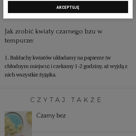
AKCEPTUJĘ
RZESZÓW
Jak zrobić kwiaty czarnego bzu w
SOSNOWIEC
tempurze:
SZCZECIN
1. Baldachy kwiatów układamy na papierze (w
chłodnym miejscu) i czekamy 1-2 godziny, aż wyjdą z
TORUŃ
nich wszystkie żyjątka.
TRÓJMIASTO
CZYTAJ TAKŻE:
WAŁBRZYCH
Czarny bez
WARSZAWA