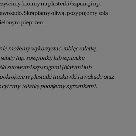
 czyścimy, kroimy na plasterki (szparagi np.
 awokado. Skrapiamy oliwą, posypujemy solą
mielonym pieprzem.
ie możemy wykorzystać, robiąc sałatkę.
sałaty (np. roszponki) lub szpinaku
żki surowymi szparagami (białymi lub
okrojone w plasterki truskawki i awokado oraz
 z cytryny. Sałatkę podajemy z grzankami.