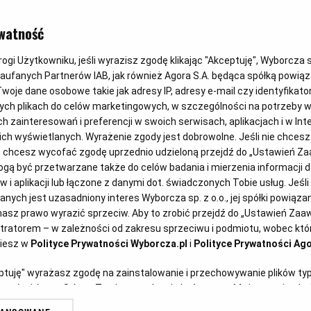
DANIA SEZONOWE
watność
Grzanki z a
gi Użytkowniku, jeśli wyrazisz zgodę klikając "Akceptuję", Wyborcza sp.
Zaufanych Partnerów IAB, jak również Agora S.A. będąca spółką powią
i szparagam
woje dane osobowe takie jak adresy IP, adresy e-mail czy identyfikator
ych plikach do celów marketingowych, w szczególności na potrzeby w
zainteresowań i preferencji w swoich serwisach, aplikacjach i w Inte
 nich wyświetlanych. Wyrażenie zgody jest dobrowolne. Jeśli nie chces
Dominika Wójciak
21.05.2026
lub chcesz wycofać zgodę uprzednio udzieloną przejdź do „Ustawień 
ą być przetwarzane także do celów badania i mierzenia informacji 
 i aplikacji lub łączone z danymi dot. świadczonych Tobie usług. Jeśl
ych jest uzasadniony interes Wyborcza sp. z o.o., jej spółki powiązane
 Wójciak)
asz prawo wyrazić sprzeciw. Aby to zrobić przejdź do „Ustawień Za
stratorem – w zależności od zakresu sprzeciwu i podmiotu, wobec któr
ziesz w
Polityce Prywatności Wyborcza.pl
i
Polityce Prywatności Ago
eptuję" wyrażasz zgodę na zainstalowanie i przechowywanie plików ty
artnerów i Agora S.A. na Twoim urządzeniu końcowym. Możesz też w każ
plików cookie, ponownie wywołując narzędzie do zarządzania Twoimi p
 jest oczywiste, ale truskawki,