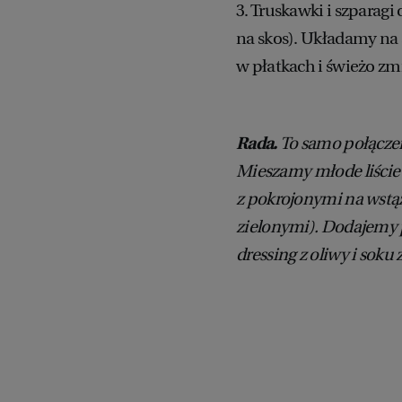
3. Truskawki i szparagi
na skos). Układamy na
w płatkach i świeżo z
Rada.
To samo połączen
Mieszamy młode liście 
z pokrojonymi na wstą
zielonymi). Dodajemy p
dressing z oliwy i soku