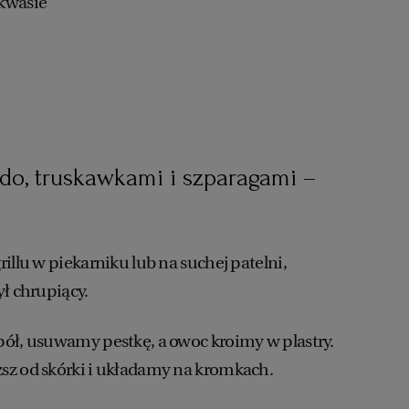
akwasie
do, truskawkami i szparagami –
illu w piekarniku lub na suchej patelni,
ł chrupiący.
ół, usuwamy pestkę, a owoc kroimy w plastry.
sz od skórki i układamy na kromkach.