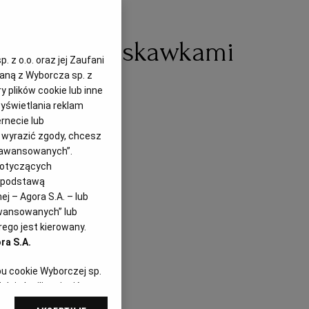
wokado, truskawkami
 z o.o. oraz jej Zaufani
zaną z Wyborcza sp. z
i
y plików cookie lub inne
yświetlania reklam
rnecie lub
z wyrazić zgody, chcesz
Zaawansowanych”.
dotyczących
i podstawą
j – Agora S.A. – lub
awansowanych” lub
ego jest kierowany.
ra S.A.
pu cookie Wyborczej sp.
dej chwili zmienić
referencjami dot.