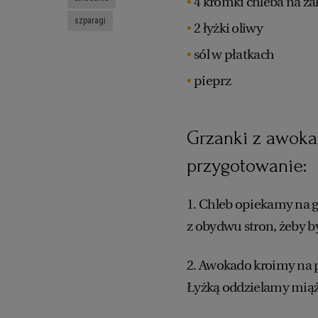
4 kromki chleba na z
szparagi
2 łyżki oliwy
sól w płatkach
pieprz
Grzanki z awoka
przygotowanie:
1. Chleb opiekamy na gr
z obydwu stron, żeby by
2. Awokado kroimy na p
Łyżką oddzielamy miąż