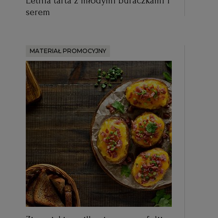
Letnia tarta z młodymi buraczkami i
serem
MATERIAŁ PROMOCYJNY