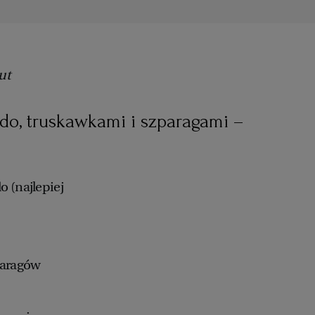
ut
do, truskawkami i szparagami –
o (najlepiej
paragów