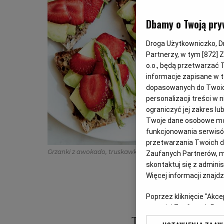
Dbamy o Twoją pry
Droga Użytkowniczko, Dro
Partnerzy, w tym [
872
] 
o.o., będą przetwarzać T
informacje zapisane w t
dopasowanych do Twoich 
personalizacji treści w
ograniczyć jej zakres 
Twoje dane osobowe mog
funkcjonowania serwisów
przetwarzania Twoich dan
Grzanki z awokado, truskawkami i szparagami
(Dominika
Zaufanych Partnerów, m
skontaktuj się z admini
Więcej informacji znajd
Poprzez kliknięcie "Akc
z o. o. jej Zaufanych P
swoje preferencje dot. 
To połączenie nie