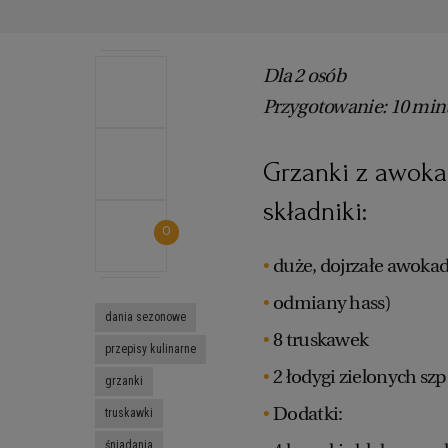
Dla 2 osób
Przygotowanie: 10 min
Grzanki z awoka
składniki:
0
duże, dojrzałe awokad
odmiany hass)
dania sezonowe
8 truskawek
przepisy kulinarne
2 łodygi zielonych sz
grzanki
Dodatki:
truskawki
śniadania