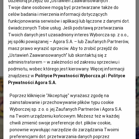
udzieloną przejdź do „Ustawień Zaawansowanych”.
Twoje dane osobowe mogą być przetwarzane także do
KUCHNIA MEKSYKAŃSKA
DOMOWE PRZETWORY
WYBORCZA TV I VOD
BIQDATA
GLIWICE
celów badania i mierzenia informacji dotyczących
funkcjonowania serwisów i aplikacji lub łączone z danymi dot.
świadczonych Tobie usług. Jeśli podstawą przetwarzania
SOST, DIPY I INNE DODATKI
GORZÓW WIELKOPOLSKI
KUCHNIA INDYJSKA
TYLKO ZDROWIE
JUTRONAUCI
Twoich danych jest uzasadniony interes Wyborcza sp. z o.o.,
jej spółki powiązanej – Agora S.A. – lub Zaufanych Partnerów,
KSIĄŻKI. MAGAZYN DO CZYTANIA
KUCHNIA HISZPAŃSKA
ARCHIWUM
KALISZ
masz prawo wyrazić sprzeciw. Aby to zrobić przejdź do
„Ustawień Zaawansowanych” lub skontaktuj się z
administratorem – w zależności od zakresu sprzeciwu i
KUCHNIA NIEMIECKA
NASZA EUROPA
INNE SERWISY
KATOWICE
podmiotu, wobec którego jest kierowany. Więcej informacji
znajdziesz w
Polityce Prywatności Wyborcza.pl
i
Polityce
Prywatności Agora S.A.
SŁÓWKA. MAGAZYN O JĘZYKU
GAZETA.PL
KIELCE
Poprzez kliknięcie "Akceptuję" wyrażasz zgodę na
zainstalowanie i przechowywanie plików typu cookie
KOSZALIN
TOK FM
Wyborczej sp. z o. o. jej Zaufanych Partnerów i Agora S.A.
na Twoim urządzeniu końcowym. Możesz też w każdej
SPORT.PL
KRAKÓW
chwili zmienić swoje preferencje dot. plików cookie,
ponownie wywołując narzędzie do zarządzania Twoimi
preferencjami dot. przetwarzania danych poprzez