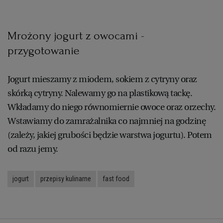
WROCŁAW
Mrożony jogurt z owocami -
ZAKOPANE
przygotowanie
ZIELONA GÓRA
Jogurt mieszamy z miodem, sokiem z cytryny oraz
skórką cytryny. Nalewamy go na plastikową tackę.
Wkładamy do niego równomiernie owoce oraz orzechy.
Wstawiamy do zamrażalnika co najmniej na godzinę
(zależy, jakiej grubości będzie warstwa jogurtu). Potem
od razu jemy.
jogurt
przepisy kulinarne
fast food