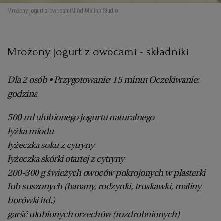
Mrożony jogurt z owocami
Miód Malina Studio
RZESZÓW
Mrożony jogurt z owocami - składniki
SOSNOWIEC
Dla 2 osób • Przygotowanie: 15 minut Oczekiwanie:
SZCZECIN
godzina
TORUŃ
500 ml ulubionego jogurtu naturalnego
łyżka miodu
łyżeczka soku z cytryny
TRÓJMIASTO
łyżeczka skórki otartej z cytryny
200-300 g świeżych owoców pokrojonych w plasterki
WAŁBRZYCH
lub suszonych (banany, rodzynki, truskawki, maliny
borówki itd.)
WARSZAWA
garść ulubionych orzechów (rozdrobnionych)