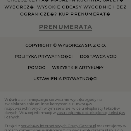
CHCESZ CZYTA� MAGAZYN KUCHNIA, GAZET�
WYBORCZ�, WYSOKIE OBCASY WYGODNIE I BEZ
OGRANICZE�? KUP PRENUMERAT�
PRENUMERATA
COPYRIGHT © WYBORCZA SP. Z O.O.
POLITYKA PRYWATNO�CI
DOSTAWCA VOD
POMOC
WSZYSTKIE ARTYKU�Y
USTAWIENIA PRYWATNO�CI
W�a�ciciel niniejszego serwisu nie wyra�a zgody na
zwielokrotnianie ani inne korzystanie z utwor�w
rozpowszechnionych w tym serwisie, w celu eksploracji tekst�w i
danych. Wi�cej informacji w
zastrze�eniu dot. eksploracji tekst�w
i danych
.
Tre�ci z
serwis�w internetowych Grupy Gazeta.pl
prezentujemy w
ramach komercyjnej wsp�pracy z ich wydawc� Gazeta.pl sp. z o.o.