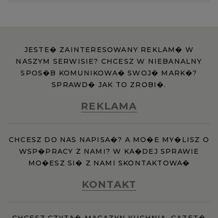
JESTE� ZAINTERESOWANY REKLAM� W
NASZYM SERWISIE? CHCESZ W NIEBANALNY
SPOS�B KOMUNIKOWA� SWOJ� MARK�?
SPRAWD� JAK TO ZROBI�.
REKLAMA
CHCESZ DO NAS NAPISA�? A MO�E MY�LISZ O
WSP�PRACY Z NAMI? W KA�DEJ SPRAWIE
MO�ESZ SI� Z NAMI SKONTAKTOWA�
KONTAKT