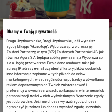
PODRÓŻE KULINARNE
DOMOWE PRZYJĘCIE
KUCHNIA CHIŃSKA
NASZE SERWISY
FIT PRZEPISY
NAPOJE
ZAKUPY
HISTORIE KULINARNE
SPRZĘT KUCHENNY
SERWISY LOKALNE
KUCHNIA TAJSKA
SAŁATKI
WEGE
GRILL
Dbamy o Twoją prywatność
Droga Użytkowniczko, Drogi Użytkowniku, jeśli wyrazisz
Mrożony jogurt z owocami - domowy fast food
(Miód Malina Studio)
FELIETONY KULINARNE
KUCHNIA GRECKA
WYBORCZA.PL
MAKARONY
BIAŁYSTOK
WEGAN
zgodę klikając "Akceptuję", Wyborcza sp. z o.o. oraz jej
Zaufani Partnerzy, w tym [
872
] Zaufanych Partnerów IAB, jak
Już w godzinę może mieć smaczny i
również Agora S.A. będąca spółką powiązaną z Wyborcza sp.
KUCHNIA PORTUGALSKA
KSIĄŻKI KULINARNE
BIELSKO-BIAŁA
BEZ GLUTENU
MAGAZYNY
DRÓB
zdrowy deser. Wystarczy do tego jogurt
z o.o., będą przetwarzać Twoje dane osobowe takie jak
adresy IP, adresy e-mail czy identyfikatory plików cookie lub
naturalny i trochę owoców
KUCHNIA FRANCUSKA
WYBORCZA CLASSIC
DUŻY FORMAT
SZEF KUCHNI
BYDGOSZCZ
MIĘSA
inne informacje zapisane w tych plikach do celów
marketingowych, w szczególności na potrzeby wyświetlania
reklam dopasowanych do Twoich zainteresowań i
KUCHNIA AMERYKAŃSKA
WOLNA SOBOTA
WYBORCZA.BIZ
CZĘSTOCHOWA
RYBY
preferencji w swoich serwisach, aplikacjach i w Internecie lub
personalizacji treści w nich wyświetlanych. Wyrażenie zgody
jest dobrowolne. Jeśli nie chcesz wyrazić zgody, chcesz
WYSOKIE OBCASY
KUCHNIA POLSKA
ALE HISTORIA
PRZEKĄSKI
ELBLĄG
ograniczyć jej zakres lub chcesz wycofać zgodę uprzednio