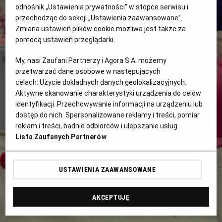
PUBLIO.PL
LUBLIN
odnośnik „Ustawienia prywatności” w stopce serwisu i
przechodząc do sekcji „Ustawienia zaawansowane”.
Zmiana ustawień plików cookie możliwa jest także za
KULTURALNYSKLEP.PL
ŁÓDŹ
pomocą ustawień przeglądarki.
My, nasi Zaufani Partnerzy i Agora S.A. możemy
OLSZTYN
DZIECKO
przetwarzać dane osobowe w następujących
celach:
Użycie dokładnych danych geolokalizacyjnych.
Aktywne skanowanie charakterystyki urządzenia do celów
ZDROWIE
OPOLE
identyfikacji. Przechowywanie informacji na urządzeniu lub
dostęp do nich. Spersonalizowane reklamy i treści, pomiar
POGODA
PŁOCK
reklam i treści, badnie odbiorców i ulepszanie usług.
Lista Zaufanych Partnerów
PODRÓŻE
POZNAŃ
USTAWIENIA ZAAWANSOWANE
RADOM
WIDEO
AKCEPTUJĘ
RYBNIK
FORUM