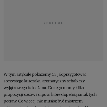
KUCHNIA MEKSYKAŃSKA
DOMOWE PRZETWORY
WYBORCZA TV I VOD
BIQDATA
GLIWICE
SOST, DIPY I INNE DODATKI
GORZÓW WIELKOPOLSKI
KUCHNIA INDYJSKA
TYLKO ZDROWIE
JUTRONAUCI
KSIĄŻKI. MAGAZYN DO CZYTANIA
KUCHNIA HISZPAŃSKA
ARCHIWUM
KALISZ
KUCHNIA NIEMIECKA
NASZA EUROPA
INNE SERWISY
KATOWICE
SŁÓWKA. MAGAZYN O JĘZYKU
GAZETA.PL
KIELCE
W tym artykule pokażemy Ci, jak przygotować
KOSZALIN
TOK FM
soczystego kurczaka, aromatyczny schab czy
wyjątkowego bakłażana. Do tego mamy kilka
propozycji sosów i dipów, które dopełnią smak tych
SPORT.PL
KRAKÓW
potraw. Co więcej, nie musisz być mistrzem