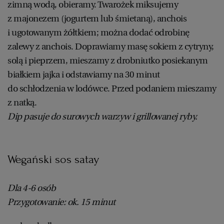
zimną wodą, obieramy. Twarożek miksujemy
z majonezem (jogurtem lub śmietaną), anchois
i ugotowanym żółtkiem; można dodać odrobinę
zalewy z anchois. Doprawiamy masę sokiem z cytryny,
solą i pieprzem, mieszamy z drobniutko posiekanym
białkiem jajka i odstawiamy na 30 minut
do schłodzenia w lodówce. Przed podaniem mieszamy
z natką.
Dip pasuje do surowych warzyw i grillowanej ryby.
Wegański sos satay
Dla 4-6 osób
Przygotowanie: ok. 15 minut