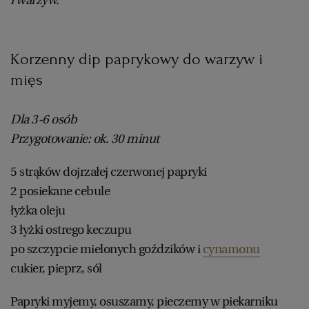
i warzyw.
Korzenny dip paprykowy do warzyw i
mięs
Dla 3-6 osób
Przygotowanie: ok. 30 minut
5 strąków dojrzałej czerwonej papryki
2 posiekane cebule
łyżka oleju
3 łyżki ostrego keczupu
po szczypcie mielonych goździków i
cynamonu
cukier, pieprz, sól
Papryki myjemy, osuszamy, pieczemy w piekarniku