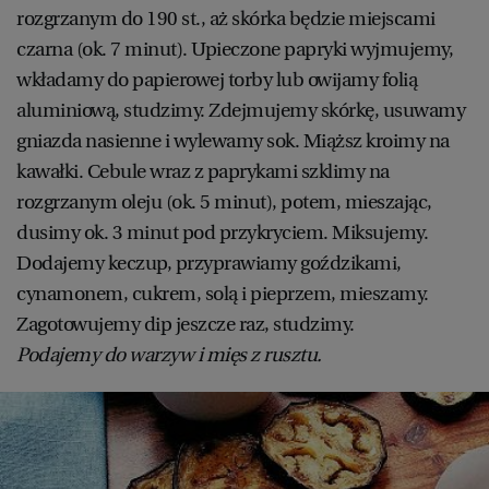
rozgrzanym do 190 st., aż skórka będzie miejscami
czarna (ok. 7 minut). Upieczone papryki wyjmujemy,
wkładamy do papierowej torby lub owijamy folią
aluminiową, studzimy. Zdejmujemy skórkę, usuwamy
gniazda nasienne i wylewamy sok. Miąższ kroimy na
kawałki. Cebule wraz z paprykami szklimy na
rozgrzanym oleju (ok. 5 minut), potem, mieszając,
dusimy ok. 3 minut pod przykryciem. Miksujemy.
Dodajemy keczup, przyprawiamy goździkami,
cynamonem, cukrem, solą i pieprzem, mieszamy.
Zagotowujemy dip jeszcze raz, studzimy.
Podajemy do warzyw i mięs z rusztu.