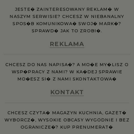
JESTE� ZAINTERESOWANY REKLAM� W
NASZYM SERWISIE? CHCESZ W NIEBANALNY
SPOS�B KOMUNIKOWA� SWOJ� MARK�?
SPRAWD� JAK TO ZROBI�.
REKLAMA
CHCESZ DO NAS NAPISA�? A MO�E MY�LISZ O
WSP�PRACY Z NAMI? W KA�DEJ SPRAWIE
MO�ESZ SI� Z NAMI SKONTAKTOWA�
KONTAKT
CHCESZ CZYTA� MAGAZYN KUCHNIA, GAZET�
WYBORCZ�, WYSOKIE OBCASY WYGODNIE I BEZ
OGRANICZE�? KUP PRENUMERAT�