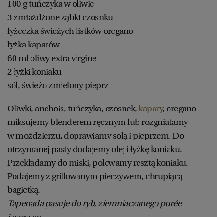
100 g tuńczyka w oliwie
3 zmiażdżone ząbki czosnku
łyżeczka świeżych listków oregano
łyżka kaparów
60 ml oliwy extra virgine
2 łyżki koniaku
sól, świeżo zmielony pieprz
Oliwki, anchois, tuńczyka, czosnek,
kapary
, oregano
miksujemy blenderem ręcznym lub rozgniatamy
w moździerzu, doprawiamy solą i pieprzem. Do
otrzymanej pasty dodajemy olej i łyżkę koniaku.
Przekładamy do miski, polewamy resztą koniaku.
Podajemy z grillowanym pieczywem, chrupiącą
bagietką.
Tapenada pasuje do ryb, ziemniaczanego purée