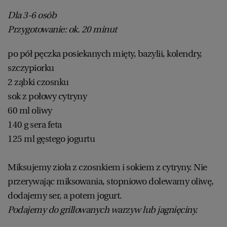
Dla 3-6 osób
Przygotowanie: ok. 20 minut
po pół pęczka posiekanych mięty, bazylii, kolendry,
szczypiorku
2 ząbki czosnku
sok z połowy cytryny
60 ml oliwy
140 g sera feta
125 ml gęstego jogurtu
Miksujemy zioła z czosnkiem i sokiem z cytryny. Nie
przerywając miksowania, stopniowo dolewamy oliwę,
dodajemy ser, a potem jogurt.
Podajemy do grillowanych warzyw lub jagnięciny.