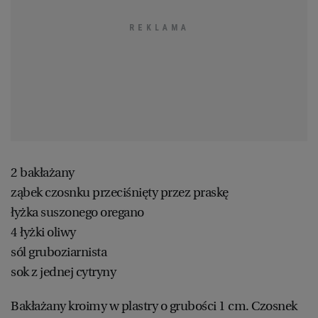
2 bakłażany
ząbek czosnku przeciśnięty przez praskę
łyżka suszonego oregano
4 łyżki oliwy
sól gruboziarnista
sok z jednej cytryny
Bakłażany kroimy w plastry o grubości 1 cm. Czosnek