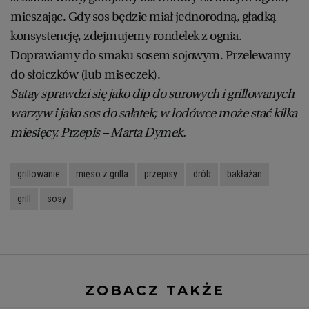
mieszając. Gdy sos będzie miał jednorodną, gładką
konsystencję, zdejmujemy rondelek z ognia.
Doprawiamy do smaku sosem sojowym. Przelewamy
do słoiczków (lub miseczek).
Satay sprawdzi się jako dip do surowych i grillowanych
warzyw i jako sos do sałatek; w lodówce może stać kilka
miesięcy. Przepis – Marta Dymek.
grillowanie
mięso z grilla
przepisy
drób
bakłażan
grill
sosy
ZOBACZ TAKŻE