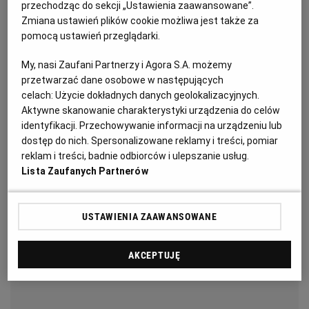
przechodząc do sekcji „Ustawienia zaawansowane”.
WROCŁAW
Zmiana ustawień plików cookie możliwa jest także za
pomocą ustawień przeglądarki.
Kotlety schabowe na ostro
ZAKOPANE
My, nasi Zaufani Partnerzy i Agora S.A. możemy
przetwarzać dane osobowe w następujących
Dla 3-6 osób
celach:
Użycie dokładnych danych geolokalizacyjnych.
ZIELONA GÓRA
Przygotowanie: 30 minut
Aktywne skanowanie charakterystyki urządzenia do celów
Marynowanie: 2-3 godziny (najlepiej całą noc)
identyfikacji. Przechowywanie informacji na urządzeniu lub
dostęp do nich. Spersonalizowane reklamy i treści, pomiar
reklam i treści, badnie odbiorców i ulepszanie usług.
Lista Zaufanych Partnerów
USTAWIENIA ZAAWANSOWANE
AKCEPTUJĘ