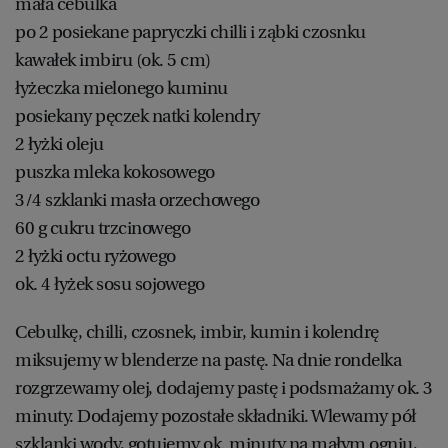
mała cebulka
po 2 posiekane papryczki chilli i ząbki czosnku
kawałek imbiru (ok. 5 cm)
łyżeczka mielonego kuminu
posiekany pęczek natki kolendry
2 łyżki oleju
puszka mleka kokosowego
3/4 szklanki masła orzechowego
60 g cukru trzcinowego
2 łyżki octu ryżowego
ok. 4 łyżek sosu sojowego
Cebulkę, chilli, czosnek, imbir, kumin i kolendrę
miksujemy w blenderze na pastę. Na dnie rondelka
rozgrzewamy olej, dodajemy pastę i podsmażamy ok. 3
minuty. Dodajemy pozostałe składniki. Wlewamy pół
szklanki wody, gotujemy ok. minuty na małym ogniu,