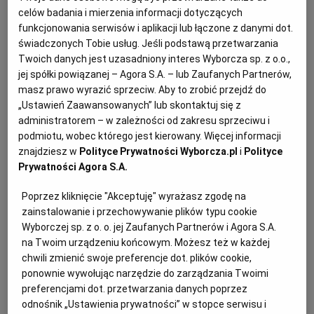
sól
celów badania i mierzenia informacji dotyczących
funkcjonowania serwisów i aplikacji lub łączone z danymi dot.
pieprz
RZESZÓW
świadczonych Tobie usług. Jeśli podstawą przetwarzania
łyżeczka curry w proszku
Twoich danych jest uzasadniony interes Wyborcza sp. z o.o.,
łyżeczka papryki słodkiej
jej spółki powiązanej – Agora S.A. – lub Zaufanych Partnerów,
SOSNOWIEC
2 ząbki czosnku, drobno posiekane
masz prawo wyrazić sprzeciw. Aby to zrobić przejdź do
„Ustawień Zaawansowanych” lub skontaktuj się z
2 łyżeczki suszonej bazylii
SZCZECIN
administratorem – w zależności od zakresu sprzeciwu i
2 łyżki soku z cytryny
podmiotu, wobec którego jest kierowany. Więcej informacji
znajdziesz w
Polityce Prywatności Wyborcza.pl
i
Polityce
Filety myjemy, osuszamy, kroimy w niezbyt grube
TORUŃ
Prywatności Agora S.A.
plastry. Składniki marynaty mieszamy. Wkładamy do
Poprzez kliknięcie "Akceptuję" wyrażasz zgodę na
niej mięso i wstawiamy do lodówki na co najmniej 2-3
TRÓJMIASTO
zainstalowanie i przechowywanie plików typu cookie
godziny, a najlepiej na całą noc.
Wyborczej sp. z o. o. jej Zaufanych Partnerów i Agora S.A.
Mięso wyjmujemy z marynaty, delikatnie zdejmujemy
na Twoim urządzeniu końcowym. Możesz też w każdej
WAŁBRZYCH
chwili zmienić swoje preferencje dot. plików cookie,
jej nadmiar, układamy mięso na grillu. Pieczemy z obu
ponownie wywołując narzędzie do zarządzania Twoimi
stron, aż będzie rumiane i upieczone w środku (4-5
preferencjami dot. przetwarzania danych poprzez
WARSZAWA
minut).
odnośnik „Ustawienia prywatności” w stopce serwisu i