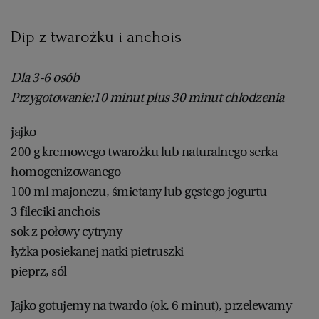
Dip z twarożku i anchois
Dla 3-6 osób
Przygotowanie:10 minut plus 30 minut chłodzenia
jajko
200 g kremowego twarożku lub naturalnego serka
homogenizowanego
100 ml majonezu, śmietany lub gęstego jogurtu
3 fileciki anchois
sok z połowy cytryny
łyżka posiekanej natki pietruszki
pieprz, sól
Jajko gotujemy na twardo (ok. 6 minut), przelewamy