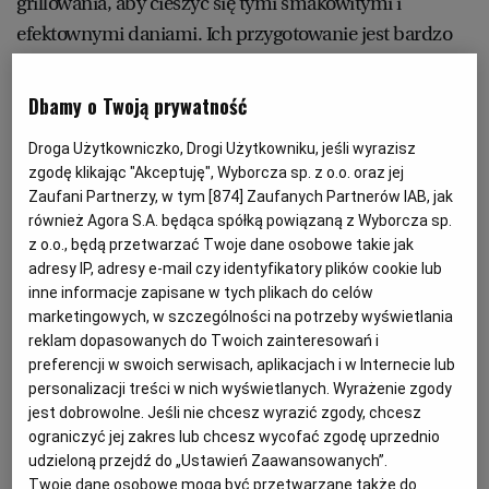
grillowania, aby cieszyć się tymi smakowitymi i
PUBLIO.PL
LUBLIN
efektownymi daniami. Ich przygotowanie jest bardzo
łatwe.
KULTURALNYSKLEP.PL
ŁÓDŹ
Dbamy o Twoją prywatność
Gotowy na grillowanie? Czas zacząć przygotowania
OLSZTYN
DZIECKO
pysznych dań!
Droga Użytkowniczko, Drogi Użytkowniku, jeśli wyrazisz
zgodę klikając "Akceptuję", Wyborcza sp. z o.o. oraz jej
Zaufani Partnerzy, w tym [
874
] Zaufanych Partnerów IAB, jak
ZDROWIE
OPOLE
również Agora S.A. będąca spółką powiązaną z Wyborcza sp.
Pierś kurczaka w jogurcie
z o.o., będą przetwarzać Twoje dane osobowe takie jak
adresy IP, adresy e-mail czy identyfikatory plików cookie lub
POGODA
PŁOCK
inne informacje zapisane w tych plikach do celów
Dla 3-6 osób
marketingowych, w szczególności na potrzeby wyświetlania
Przygotowanie: 20 minut
reklam dopasowanych do Twoich zainteresowań i
PODRÓŻE
POZNAŃ
Marynowanie: minimum 2-3 godziny (najlepiej całą
preferencji w swoich serwisach, aplikacjach i w Internecie lub
personalizacji treści w nich wyświetlanych. Wyrażenie zgody
noc)
RADOM
WIDEO
jest dobrowolne. Jeśli nie chcesz wyrazić zgody, chcesz
ograniczyć jej zakres lub chcesz wycofać zgodę uprzednio
500 g fileta z kurczaka
udzieloną przejdź do „Ustawień Zaawansowanych”.
200 ml jogurtu naturalnego
RYBNIK
FORUM
Twoje dane osobowe mogą być przetwarzane także do