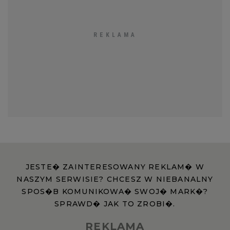
JESTE� ZAINTERESOWANY REKLAM� W
NASZYM SERWISIE? CHCESZ W NIEBANALNY
SPOS�B KOMUNIKOWA� SWOJ� MARK�?
SPRAWD� JAK TO ZROBI�.
REKLAMA