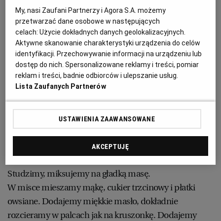
250 g mąki
PUBLIO.PL
LUBLIN
My, nasi Zaufani Partnerzy i Agora S.A. możemy
180 g cukru trzcinowego
przetwarzać dane osobowe w następujących
150 g płatków owsianych plus 4 łyżki do posypania
celach:
Użycie dokładnych danych geolokalizacyjnych.
KULTURALNYSKLEP.PL
ŁÓDŹ
Aktywne skanowanie charakterystyki urządzenia do celów
180 g masła
identyfikacji. Przechowywanie informacji na urządzeniu lub
30 ml mleka
OLSZTYN
DZIECKO
dostęp do nich. Spersonalizowane reklamy i treści, pomiar
reklam i treści, badnie odbiorców i ulepszanie usług.
Lista Zaufanych Partnerów
ZDROWIE
OPOLE
Ciasto owsiane z masą daktylową - jak
przygotować
USTAWIENIA ZAAWANSOWANE
POGODA
PŁOCK
Daktyle (bez pestek) zalewamy w rondelku 175 ml
AKCEPTUJĘ
PODRÓŻE
POZNAŃ
wody, gotujemy na małym ogniu 15 minut, mieszając.
Studzimy, miksujemy na gładką masę.
RADOM
WIDEO
W misce mieszamy mąkę, cukier trzcinowy i płatki
owsiane. Dodajemy miękkie masło, dokładnie
rozcieramy w palcach jak na kruszonkę. Dodajemy
RYBNIK
FORUM