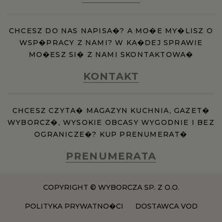
CHCESZ DO NAS NAPISA�? A MO�E MY�LISZ O
WSP�PRACY Z NAMI? W KA�DEJ SPRAWIE
MO�ESZ SI� Z NAMI SKONTAKTOWA�
KONTAKT
CHCESZ CZYTA� MAGAZYN KUCHNIA, GAZET�
WYBORCZ�, WYSOKIE OBCASY WYGODNIE I BEZ
OGRANICZE�? KUP PRENUMERAT�
PRENUMERATA
COPYRIGHT © WYBORCZA SP. Z O.O.
POLITYKA PRYWATNO�CI
DOSTAWCA VOD