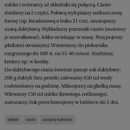
mleko i ucieramy, aż składniki się połączą. Ciasto
dzielimy na 2 części. Połową wylepiamy natłuszczoną
RZESZÓW
formę (np. kwadratową o boku 21 cm), smarujemy
masą daktylową. Wykładamy pozostałe ciasto (możemy
SOSNOWIEC
je rozwałkować), lekko wciskając w masę. Posypujemy
płatkami owsianymi. Wstawiamy do piekarnika
SZCZECIN
rozgrzanego do 180 st. na 35-40 minut. Studzimy,
kroimy np. w kostkę.
TORUŃ
Do daktylowego ciasta świetnie pasuje sok daktylowy:
200 g daktyli (bez pestek) zalewamy 650 ml wody
TRÓJMIASTO
i odstawiamy na godzinę. Miksujemy na gładką masę.
Wlewamy 150 ml mleka (krowiego, roślinnego),
mieszamy. Sok przechowujemy w lodówce do 2 dni.
WAŁBRZYCH
daktyle
ciasto
przepisy kulinarne
WARSZAWA