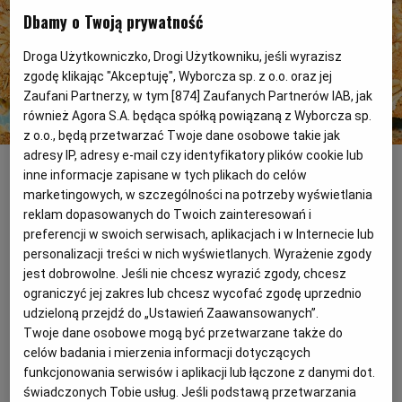
Dbamy o Twoją prywatność
PODRÓŻE KULINARNE
DOMOWE PRZYJĘCIE
KUCHNIA CHIŃSKA
NASZE SERWISY
FIT PRZEPISY
NAPOJE
ZAKUPY
Droga Użytkowniczko, Drogi Użytkowniku, jeśli wyrazisz
zgodę klikając "Akceptuję", Wyborcza sp. z o.o. oraz jej
Zaufani Partnerzy, w tym [
874
] Zaufanych Partnerów IAB, jak
HISTORIE KULINARNE
SPRZĘT KUCHENNY
SERWISY LOKALNE
KUCHNIA TAJSKA
SAŁATKI
WEGE
GRILL
również Agora S.A. będąca spółką powiązaną z Wyborcza sp.
z o.o., będą przetwarzać Twoje dane osobowe takie jak
Oatmeal bars with dates
(Malgorzata Dziegielewska)
FELIETONY KULINARNE
KUCHNIA GRECKA
WYBORCZA.PL
MAKARONY
BIAŁYSTOK
WEGAN
adresy IP, adresy e-mail czy identyfikatory plików cookie lub
inne informacje zapisane w tych plikach do celów
marketingowych, w szczególności na potrzeby wyświetlania
To oryginalne ciasto owsiane z dodatkiem
KUCHNIA PORTUGALSKA
KSIĄŻKI KULINARNE
BIELSKO-BIAŁA
BEZ GLUTENU
MAGAZYNY
DRÓB
reklam dopasowanych do Twoich zainteresowań i
słodkich daktyli.
preferencji w swoich serwisach, aplikacjach i w Internecie lub
personalizacji treści w nich wyświetlanych. Wyrażenie zgody
KUCHNIA FRANCUSKA
WYBORCZA CLASSIC
DUŻY FORMAT
SZEF KUCHNI
BYDGOSZCZ
MIĘSA
jest dobrowolne. Jeśli nie chcesz wyrazić zgody, chcesz
ograniczyć jej zakres lub chcesz wycofać zgodę uprzednio
udzieloną przejdź do „Ustawień Zaawansowanych”.
KUCHNIA AMERYKAŃSKA
WOLNA SOBOTA
WYBORCZA.BIZ
CZĘSTOCHOWA
RYBY
Twoje dane osobowe mogą być przetwarzane także do
celów badania i mierzenia informacji dotyczących
funkcjonowania serwisów i aplikacji lub łączone z danymi dot.
WYSOKIE OBCASY
KUCHNIA POLSKA
ALE HISTORIA
PRZEKĄSKI
ELBLĄG
świadczonych Tobie usług. Jeśli podstawą przetwarzania