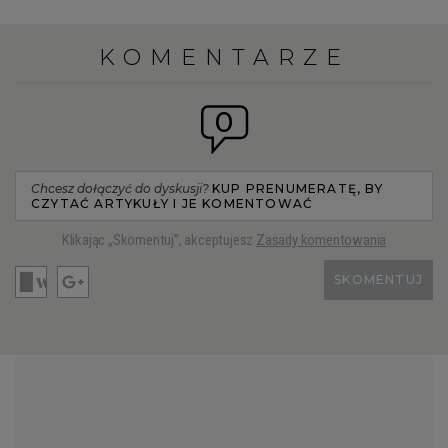
WROCŁAW
KOMENTARZE
ZAKOPANE
0
ZIELONA GÓRA
Chcesz dołączyć do dyskusji?
KUP PRENUMERATĘ, BY
CZYTAĆ ARTYKUŁY I JE KOMENTOWAĆ
Klikając „Skomentuj”, akceptujesz
Zasady komentowania
SKOMENTUJ