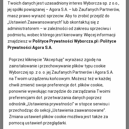
Twoich danych jest uzasadniony interes Wyborcza sp. z o.o.,
KUCHNIA MEKSYKAŃSKA
DOMOWE PRZETWORY
WYBORCZA TV I VOD
BIQDATA
GLIWICE
jej spółki powiązanej – Agora S.A. – lub Zaufanych Partnerów,
masz prawo wyrazić sprzeciw. Aby to zrobić przejdź do
„Ustawień Zaawansowanych” lub skontaktuj się z
SOST, DIPY I INNE DODATKI
GORZÓW WIELKOPOLSKI
KUCHNIA INDYJSKA
TYLKO ZDROWIE
JUTRONAUCI
administratorem – w zależności od zakresu sprzeciwu i
podmiotu, wobec którego jest kierowany. Więcej informacji
znajdziesz w
Polityce Prywatności Wyborcza.pl
i
Polityce
KSIĄŻKI. MAGAZYN DO CZYTANIA
KUCHNIA HISZPAŃSKA
ARCHIWUM
KALISZ
Prywatności Agora S.A.
Poprzez kliknięcie "Akceptuję" wyrażasz zgodę na
KUCHNIA NIEMIECKA
NASZA EUROPA
INNE SERWISY
KATOWICE
Na 20 kawałków
zainstalowanie i przechowywanie plików typu cookie
Wyborczej sp. z o. o. jej Zaufanych Partnerów i Agora S.A.
Przygotowanie: 80 minut
na Twoim urządzeniu końcowym. Możesz też w każdej
SŁÓWKA. MAGAZYN O JĘZYKU
GAZETA.PL
KIELCE
chwili zmienić swoje preferencje dot. plików cookie,
ponownie wywołując narzędzie do zarządzania Twoimi
KOSZALIN
TOK FM
Ciasto owsiane z masą daktylową -
preferencjami dot. przetwarzania danych poprzez
odnośnik „Ustawienia prywatności” w stopce serwisu i
składniki
przechodząc do sekcji „Ustawienia zaawansowane”.
SPORT.PL
KRAKÓW
Zmiana ustawień plików cookie możliwa jest także za
pomocą ustawień przeglądarki.
300 g świeżych daktyli