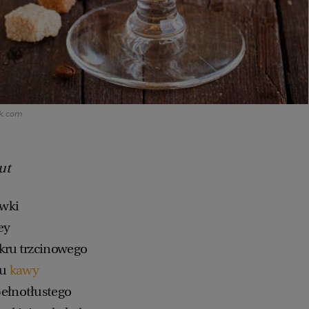
ck.com
ut
ówki
ey
kru trzcinowego
ru
kawy
pełnotłustego