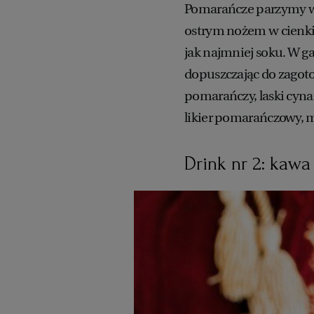
Pomarańcze parzymy we
ostrym nożem w cienkie 
jak najmniej soku. W 
dopuszczając do zagot
pomarańczy, laski cyn
likier pomarańczowy, 
Drink nr 2: kawa