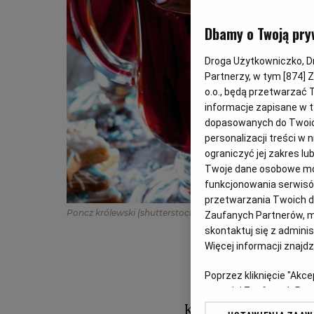
Dbamy o Twoją pry
Droga Użytkowniczko, Dro
Partnerzy, w tym [
874
] 
o.o., będą przetwarzać T
informacje zapisane w t
dopasowanych do Twoich 
personalizacji treści w
ograniczyć jej zakres 
Twoje dane osobowe mog
funkcjonowania serwisów
przetwarzania Twoich dan
Poncz królewski
(shutterstock.com)
Zaufanych Partnerów, m
skontaktuj się z admini
Więcej informacji znajd
Poprzez kliknięcie "Akc
z o. o. jej Zaufanych P
swoje preferencje dot. 
Kiedy już obejrz