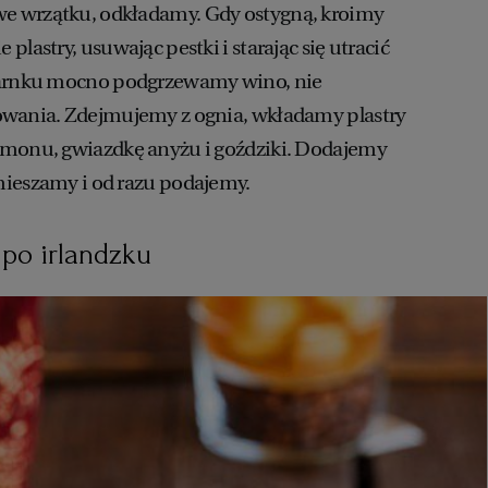
 wrzątku, odkładamy. Gdy ostygną, kroimy
plastry, usuwając pestki i starając się utracić
garnku mocno podgrzewamy wino, nie
owania. Zdejmujemy z ognia, wkładamy plastry
amonu, gwiazdkę anyżu i goździki. Dodajemy
mieszamy i od razu podajemy.
 po irlandzku