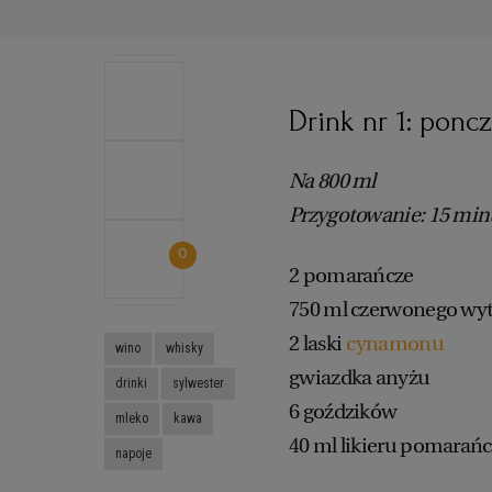
Drink nr 1: ponc
Na 800 ml
Przygotowanie: 15 min
0
2 pomarańcze
750 ml czerwonego wy
2 laski
cynamonu
wino
whisky
gwiazdka anyżu
drinki
sylwester
6 goździków
mleko
kawa
40 ml likieru pomarań
napoje