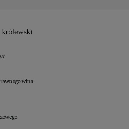
z królewski
ut
trawnego wina
czowego