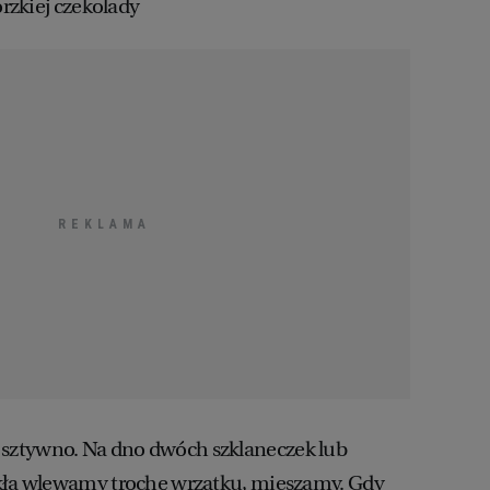
orzkiej czekolady
ztywno. Na dno dwóch szklaneczek lub
zkła wlewamy trochę wrzątku, mieszamy. Gdy