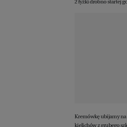
2 łyżki drobno startej g
Kremówkę ubijamy na s
kielichów z grubego s