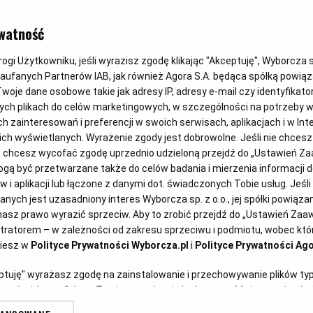
DANIA SEZONOWE
watność
5 rozgrzewa
gi Użytkowniku, jeśli wyrazisz zgodę klikając "Akceptuję", Wyborcza sp.
Zaufanych Partnerów IAB, jak również Agora S.A. będąca spółką powią
procentami
woje dane osobowe takie jak adresy IP, adresy e-mail czy identyfikator
ych plikach do celów marketingowych, w szczególności na potrzeby w
zainteresowań i preferencji w swoich serwisach, aplikacjach i w Inte
 nich wyświetlanych. Wyrażenie zgody jest dobrowolne. Jeśli nie chces
Magazyn Kuchnia
31.12.2018
lub chcesz wycofać zgodę uprzednio udzieloną przejdź do „Ustawień 
ą być przetwarzane także do celów badania i mierzenia informacji 
 i aplikacji lub łączone z danymi dot. świadczonych Tobie usług. Jeśl
ych jest uzasadniony interes Wyborcza sp. z o.o., jej spółki powiązane
asz prawo wyrazić sprzeciw. Aby to zrobić przejdź do „Ustawień Za
stratorem – w zależności od zakresu sprzeciwu i podmiotu, wobec któr
ziesz w
Polityce Prywatności Wyborcza.pl
i
Polityce Prywatności Ago
eptuję" wyrażasz zgodę na zainstalowanie i przechowywanie plików ty
artnerów i Agora S.A. na Twoim urządzeniu końcowym. Możesz też w każ
plików cookie, ponownie wywołując narzędzie do zarządzania Twoimi p
ymy wszystkie fajerwerki,