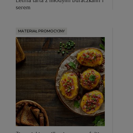
Letnia tarta z młodymi buraczkami i
serem
MATERIAŁ PROMOCYJNY