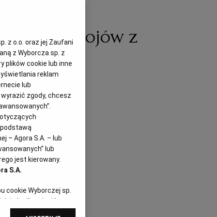
jących napojów z
 z o.o. oraz jej Zaufani
zaną z Wyborcza sp. z
y plików cookie lub inne
yświetlania reklam
rnecie lub
z wyrazić zgody, chcesz
Zaawansowanych”.
dotyczących
i podstawą
j – Agora S.A. – lub
awansowanych” lub
ego jest kierowany.
ra S.A.
pu cookie Wyborczej sp.
dej chwili zmienić
referencjami dot.