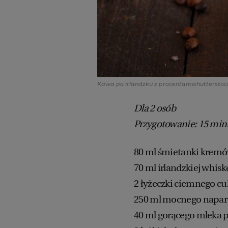
Kawa po irlandzku z procentami
shuttersto
Dla 2 osób
Przygotowanie: 15 min
80 ml śmietanki krem
70 ml irlandzkiej whisk
2 łyżeczki ciemnego cu
250 ml mocnego napa
40 ml gorącego mleka 