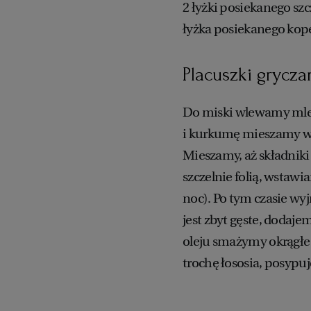
2 łyżki posiekanego sz
łyżka posiekanego kop
Placuszki grycza
Do miski wlewamy mleko
i kurkumę mieszamy w 
Mieszamy, aż składniki
szczelnie folią, wstawi
noc). Po tym czasie wyj
jest zbyt gęste, dodaj
oleju smażymy okrągłe
trochę łososia, posypu