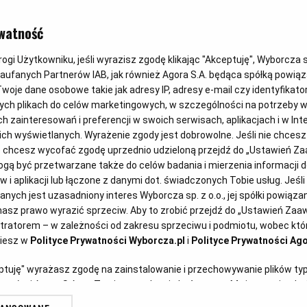
PLACKI
watność
Placuszki gr
gi Użytkowniku, jeśli wyrazisz zgodę klikając "Akceptuję", Wyborcza sp.
Zaufanych Partnerów IAB, jak również Agora S.A. będąca spółką powią
twarożkiem
woje dane osobowe takie jak adresy IP, adresy e-mail czy identyfikator
ych plikach do celów marketingowych, w szczególności na potrzeby w
zainteresowań i preferencji w swoich serwisach, aplikacjach i w Inte
 nich wyświetlanych. Wyrażenie zgody jest dobrowolne. Jeśli nie chces
Magazyn Kuchnia
01.01.2019
lub chcesz wycofać zgodę uprzednio udzieloną przejdź do „Ustawień 
ą być przetwarzane także do celów badania i mierzenia informacji 
 i aplikacji lub łączone z danymi dot. świadczonych Tobie usług. Jeśl
ych jest uzasadniony interes Wyborcza sp. z o.o., jej spółki powiązane
.com)
asz prawo wyrazić sprzeciw. Aby to zrobić przejdź do „Ustawień Za
stratorem – w zależności od zakresu sprzeciwu i podmiotu, wobec któr
ziesz w
Polityce Prywatności Wyborcza.pl
i
Polityce Prywatności Ago
eptuję" wyrażasz zgodę na zainstalowanie i przechowywanie plików ty
artnerów i Agora S.A. na Twoim urządzeniu końcowym. Możesz też w każ
plików cookie, ponownie wywołując narzędzie do zarządzania Twoimi p
ane z łososiem - smakowity pomysł