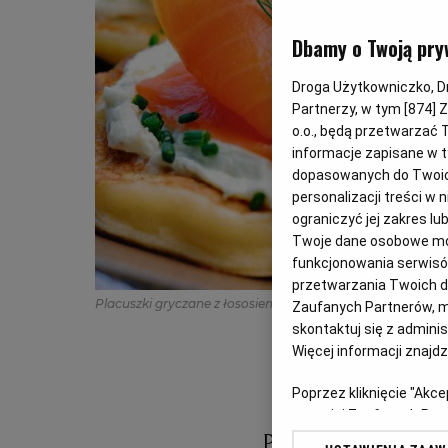
Dbamy o Twoją pry
Droga Użytkowniczko, Dro
Partnerzy, w tym [
874
] 
o.o., będą przetwarzać T
informacje zapisane w t
dopasowanych do Twoich 
personalizacji treści w
ograniczyć jej zakres 
Twoje dane osobowe mog
funkcjonowania serwisów
przetwarzania Twoich dan
Placuszki gryczane z łososiem i twarożkiem
(shutterstock
Zaufanych Partnerów, m
skontaktuj się z admini
Więcej informacji znajd
Poprzez kliknięcie "Akc
z o. o. jej Zaufanych P
swoje preferencje dot. 
Placuszki grycz