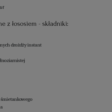
ut
ne z łososiem - składniki:
onych drożdży instant
łnoziarnistej
a śmietankowego
ia