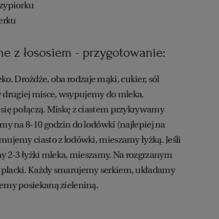
czypiorku
erku
ne z łososiem - przygotowanie:
. Drożdże, oba rodzaje mąki, cukier, sól
drugiej misce, wsypujemy do mleka.
 się połączą. Miskę z ciastem przykrywamy
amy na 8-10 godzin do lodówki (najlepiej na
mujemy ciasto z lodówki, mieszamy łyżką. Jeśli
emy 2-3 łyżki mleka, mieszamy. Na rozgrzanym
 placki. Każdy smarujemy serkiem, układamy
jemy posiekaną zieleniną.