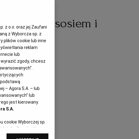
yczane z łososiem i
 z o.o. oraz jej Zaufani
zaną z Wyborcza sp. z
y plików cookie lub inne
yświetlania reklam
rnecie lub
z wyrazić zgody, chcesz
Zaawansowanych”.
dotyczących
i podstawą
j – Agora S.A. – lub
awansowanych” lub
ego jest kierowany.
ra S.A.
pu cookie Wyborczej sp.
dej chwili zmienić
referencjami dot.