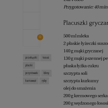
Przygotowanie: 40 min
Placuszki grycza
500 ml mleka
0
2 płaskie łyżeczki susz
140 g mąki gryczanej
130 g mąki pszennej pe
przekąski
łosoś
płaska łyżka cukru
placki
szczypta soli
przystawki
bliny
szczypta kurkumy
karnawał
ryby
olej do smażenia
200 g kremowego serk
200 g wędzonego łosos