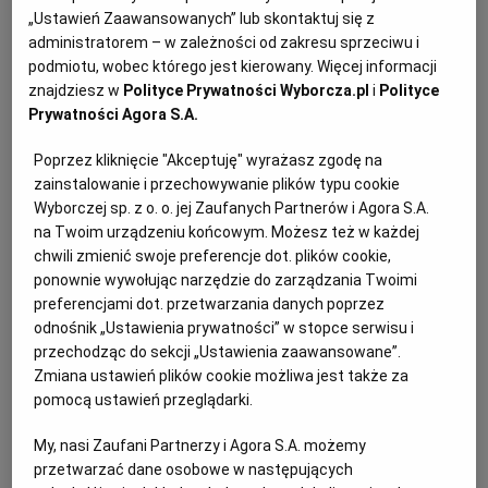
„Ustawień Zaawansowanych” lub skontaktuj się z
KUCHNIA MEKSYKAŃSKA
DOMOWE PRZETWORY
WYBORCZA TV I VOD
BIQDATA
GLIWICE
administratorem – w zależności od zakresu sprzeciwu i
podmiotu, wobec którego jest kierowany. Więcej informacji
znajdziesz w
Polityce Prywatności Wyborcza.pl
i
Polityce
SOST, DIPY I INNE DODATKI
GORZÓW WIELKOPOLSKI
KUCHNIA INDYJSKA
TYLKO ZDROWIE
JUTRONAUCI
Prywatności Agora S.A.
Poprzez kliknięcie "Akceptuję" wyrażasz zgodę na
KSIĄŻKI. MAGAZYN DO CZYTANIA
KUCHNIA HISZPAŃSKA
ARCHIWUM
KALISZ
zainstalowanie i przechowywanie plików typu cookie
Wyborczej sp. z o. o. jej Zaufanych Partnerów i Agora S.A.
Dla 4 osób
KUCHNIA NIEMIECKA
NASZA EUROPA
INNE SERWISY
KATOWICE
na Twoim urządzeniu końcowym. Możesz też w każdej
chwili zmienić swoje preferencje dot. plików cookie,
Przygotowanie: 30 minut
ponownie wywołując narzędzie do zarządzania Twoimi
SŁÓWKA. MAGAZYN O JĘZYKU
GAZETA.PL
KIELCE
preferencjami dot. przetwarzania danych poprzez
500 g drobiowej wątróbki
odnośnik „Ustawienia prywatności” w stopce serwisu i
jabłko
przechodząc do sekcji „Ustawienia zaawansowane”.
KOSZALIN
TOK FM
2 łyżki masła
Zmiana ustawień plików cookie możliwa jest także za
pomocą ustawień przeglądarki.
cebula
SPORT.PL
KRAKÓW
łyżka suszonego majeranku
My, nasi Zaufani Partnerzy i Agora S.A. możemy
sok z połowy pomarańczy
przetwarzać dane osobowe w następujących