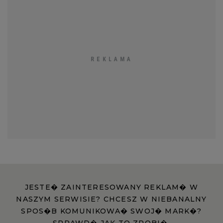
WROCŁAW
ZAKOPANE
ZIELONA GÓRA
JESTE� ZAINTERESOWANY REKLAM� W
NASZYM SERWISIE? CHCESZ W NIEBANALNY
SPOS�B KOMUNIKOWA� SWOJ� MARK�?
SPRAWD� JAK TO ZROBI�.