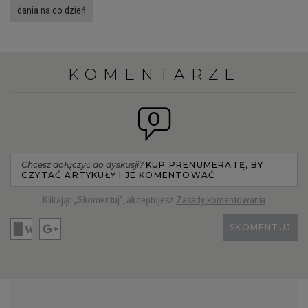
dania na co dzień
RZESZÓW
KOMENTARZE
SOSNOWIEC
0
SZCZECIN
TORUŃ
Chcesz dołączyć do dyskusji?
KUP PRENUMERATĘ, BY
CZYTAĆ ARTYKUŁY I JE KOMENTOWAĆ
Klikając „Skomentuj”, akceptujesz
Zasady komentowania
TRÓJMIASTO
SKOMENTUJ
WAŁBRZYCH
WARSZAWA