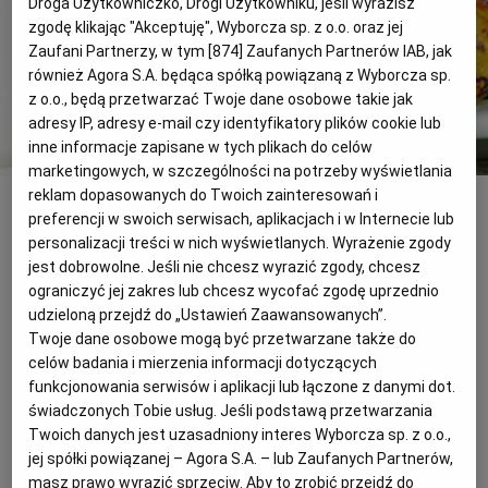
Droga Użytkowniczko, Drogi Użytkowniku, jeśli wyrazisz
zgodę klikając "Akceptuję", Wyborcza sp. z o.o. oraz jej
Zaufani Partnerzy, w tym [
874
] Zaufanych Partnerów IAB, jak
PODRÓŻE KULINARNE
DOMOWE PRZYJĘCIE
KUCHNIA CHIŃSKA
NASZE SERWISY
FIT PRZEPISY
NAPOJE
ZAKUPY
również Agora S.A. będąca spółką powiązaną z Wyborcza sp.
z o.o., będą przetwarzać Twoje dane osobowe takie jak
HISTORIE KULINARNE
SPRZĘT KUCHENNY
SERWISY LOKALNE
KUCHNIA TAJSKA
SAŁATKI
WEGE
GRILL
adresy IP, adresy e-mail czy identyfikatory plików cookie lub
inne informacje zapisane w tych plikach do celów
marketingowych, w szczególności na potrzeby wyświetlania
Wątróbka z jabłkiem to świetny pomysł na szybki obiad lub kolację
FELIETONY KULINARNE
KUCHNIA GRECKA
WYBORCZA.PL
MAKARONY
BIAŁYSTOK
WEGAN
reklam dopasowanych do Twoich zainteresowań i
(Arkadiusz Ścichocki)
preferencji w swoich serwisach, aplikacjach i w Internecie lub
personalizacji treści w nich wyświetlanych. Wyrażenie zgody
KUCHNIA PORTUGALSKA
KSIĄŻKI KULINARNE
BIELSKO-BIAŁA
BEZ GLUTENU
MAGAZYNY
DRÓB
Znakomite podroby gotowe w pół godziny
jest dobrowolne. Jeśli nie chcesz wyrazić zgody, chcesz
ograniczyć jej zakres lub chcesz wycofać zgodę uprzednio
udzieloną przejdź do „Ustawień Zaawansowanych”.
KUCHNIA FRANCUSKA
WYBORCZA CLASSIC
DUŻY FORMAT
SZEF KUCHNI
BYDGOSZCZ
MIĘSA
Twoje dane osobowe mogą być przetwarzane także do
celów badania i mierzenia informacji dotyczących
KUCHNIA AMERYKAŃSKA
WOLNA SOBOTA
WYBORCZA.BIZ
CZĘSTOCHOWA
RYBY
funkcjonowania serwisów i aplikacji lub łączone z danymi dot.
świadczonych Tobie usług. Jeśli podstawą przetwarzania
Twoich danych jest uzasadniony interes Wyborcza sp. z o.o.,
WYSOKIE OBCASY
KUCHNIA POLSKA
ALE HISTORIA
PRZEKĄSKI
ELBLĄG
jej spółki powiązanej – Agora S.A. – lub Zaufanych Partnerów,
masz prawo wyrazić sprzeciw. Aby to zrobić przejdź do