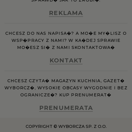
REKLAMA
CHCESZ DO NAS NAPISA�? A MO�E MY�LISZ O
WSP�PRACY Z NAMI? W KA�DEJ SPRAWIE
MO�ESZ SI� Z NAMI SKONTAKTOWA�
KONTAKT
CHCESZ CZYTA� MAGAZYN KUCHNIA, GAZET�
WYBORCZ�, WYSOKIE OBCASY WYGODNIE I BEZ
OGRANICZE�? KUP PRENUMERAT�
PRENUMERATA
COPYRIGHT © WYBORCZA SP. Z O.O.