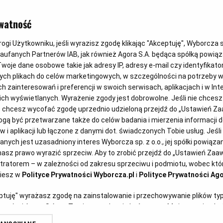
Szparagowy r
watność
szparagów i
gi Użytkowniku, jeśli wyrazisz zgodę klikając "Akceptuję", Wyborcza sp.
Zaufanych Partnerów IAB, jak również Agora S.A. będąca spółką powią
woje dane osobowe takie jak adresy IP, adresy e-mail czy identyfikator
koreańsku
ych plikach do celów marketingowych, w szczególności na potrzeby w
zainteresowań i preferencji w swoich serwisach, aplikacjach i w Inte
 nich wyświetlanych. Wyrażenie zgody jest dobrowolne. Jeśli nie chces
lub chcesz wycofać zgodę uprzednio udzieloną przejdź do „Ustawień 
Marta Dymek
03.05.2018
ą być przetwarzane także do celów badania i mierzenia informacji 
 i aplikacji lub łączone z danymi dot. świadczonych Tobie usług. Jeśl
ych jest uzasadniony interes Wyborcza sp. z o.o., jej spółki powiązane
asz prawo wyrazić sprzeciw. Aby to zrobić przejdź do „Ustawień Za
stratorem – w zależności od zakresu sprzeciwu i podmiotu, wobec któr
ziesz w
Polityce Prywatności Wyborcza.pl
i
Polityce Prywatności Ago
eptuję" wyrażasz zgodę na zainstalowanie i przechowywanie plików ty
artnerów i Agora S.A. na Twoim urządzeniu końcowym. Możesz też w każ
plików cookie, ponownie wywołując narzędzie do zarządzania Twoimi p
ragi. Marta proponuje, by je