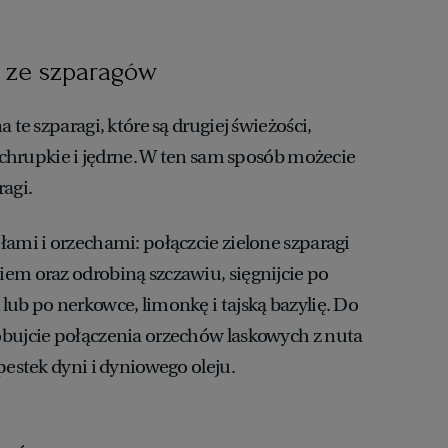
 ze szparagów
 te szparagi, które są drugiej świeżości,
k chrupkie i jędrne. W ten sam sposób możecie
agi.
łami i orzechami: połączcie zielone szparagi
em oraz odrobiną szczawiu, sięgnijcie po
lub po nerkowce, limonkę i tajską bazylię. Do
óbujcie połączenia orzechów laskowych z nuta
pestek dyni i dyniowego oleju.