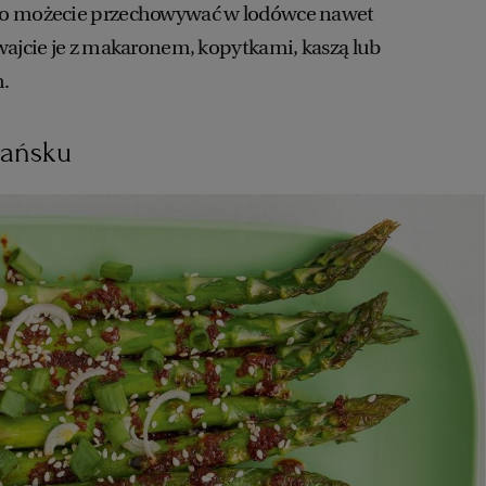
to możecie przechowywać w lodówce nawet
wajcie je z makaronem, kopytkami, kaszą lub
.
eańsku