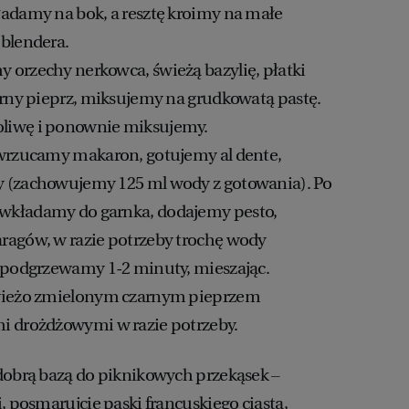
adamy na bok, a resztę kroimy na małe
blendera.
orzechy nerkowca, świeżą bazylię, płatki
arny pieprz, miksujemy na grudkowatą pastę.
liwę i ponownie miksujemy.
 wrzucamy makaron, gotujemy al dente,
 (zachowujemy 125 ml wody z gotowania). Po
wkładamy do garnka, dodajemy pesto,
ragów, w razie potrzeby trochę wody
o podgrzewamy 1-2 minuty, mieszając.
świeżo zmielonym czarnym pieprzem
i drożdżowymi w razie potrzeby.
dobrą bazą do piknikowych przekąsek –
, posmarujcie paski francuskiego ciasta,