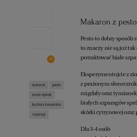
Makaron z pesto
Pesto to dobry sposób na
to znaczy nie są już ta
potraktować białe szpar
0
Eksperymentujcie z zio
z prażonym słoneczniki
makaron
pesto
migdały oraz tymianek 
marta dymek
białych szparagów spr
kuchnia koreańska
skórki cytrynowej oraz 
szparagi
Dla 3-4 osób