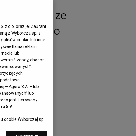
aj - pesto ze
 szparagi po
 z o.o. oraz jej Zaufani
zaną z Wyborcza sp. z
y plików cookie lub inne
yświetlania reklam
rnecie lub
z wyrazić zgody, chcesz
Zaawansowanych”.
dotyczących
i podstawą
j – Agora S.A. – lub
awansowanych” lub
ego jest kierowany.
ra S.A.
pu cookie Wyborczej sp.
dej chwili zmienić
referencjami dot.