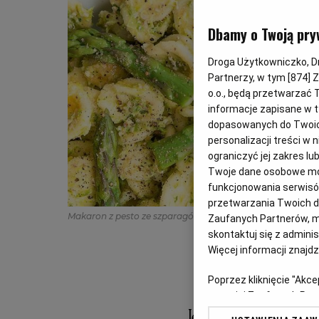
Dbamy o Twoją pry
Droga Użytkowniczko, Dro
Partnerzy, w tym [
874
] 
o.o., będą przetwarzać T
informacje zapisane w t
dopasowanych do Twoich 
personalizacji treści w
ograniczyć jej zakres 
Twoje dane osobowe mog
funkcjonowania serwisów
przetwarzania Twoich dan
Makaron z pesto ze szparagów
(Fot. Marta Dymek)
Zaufanych Partnerów, m
skontaktuj się z admini
Więcej informacji znajd
Poprzez kliknięcie "Akc
z o. o. jej Zaufanych P
swoje preferencje dot. 
Jest maj, są szpa