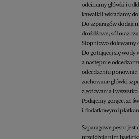
odcinamy główki i odkł
kawałki i wkładamy do 
Do szparagów dodajemy 
drożdżowe, sól oraz cz
Stopniowo dolewamy o
Do gotującej się wody
a następnie odcedzamy
odcedzeniu ponownie 
zachowane główki szpa
z gotowania i wszystk
Podajemy gorące, ze 
i dodatkowymi płatkam
Szparagowe pesto jest 
przełóżcie nim bagietki