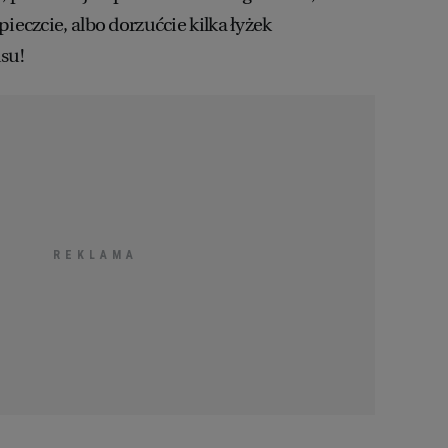
pieczcie, albo dorzućcie kilka łyżek
su!