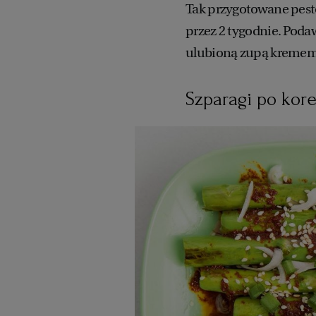
Tak przygotowane pes
przez 2 tygodnie. Poda
ulubioną zupą kremem
Szparagi po kor