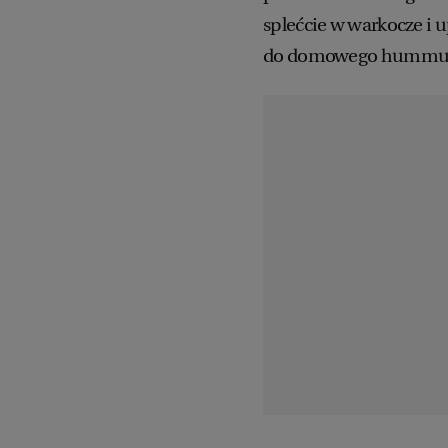
splećcie w warkocze i u
do domowego hummu