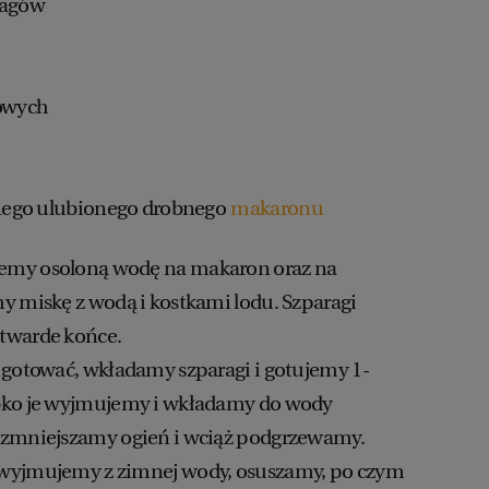
ragów
żowych
innego ulubionego drobnego
makaronu
emy osoloną wodę na makaron oraz na
y miskę z wodą i kostkami lodu. Szparagi
twarde końce.
 gotować, wkładamy szparagi i gotujemy 1-
bko je wyjmujemy i wkładamy do wody
 zmniejszamy ogień i wciąż podgrzewamy.
wyjmujemy z zimnej wody, osuszamy, po czym