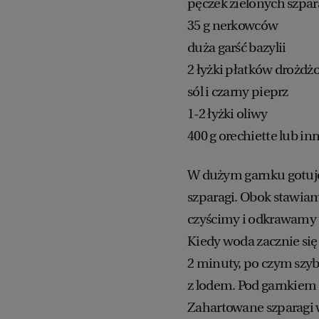
pęczek zielonych szpa
35 g nerkowców
duża garść bazylii
2 łyżki płatków drożd
sól i czarny pieprz
1-2 łyżki oliwy
400 g orechiette lub 
W dużym garnku gotuj
szparagi. Obok stawiam
czyścimy i odkrawamy 
Kiedy woda zacznie się
2 minuty, po czym szy
z lodem. Pod garnkiem
Zahartowane szparagi 