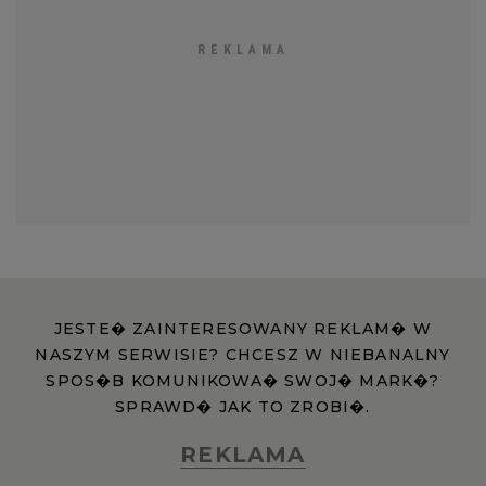
JESTE� ZAINTERESOWANY REKLAM� W
NASZYM SERWISIE? CHCESZ W NIEBANALNY
SPOS�B KOMUNIKOWA� SWOJ� MARK�?
SPRAWD� JAK TO ZROBI�.
REKLAMA