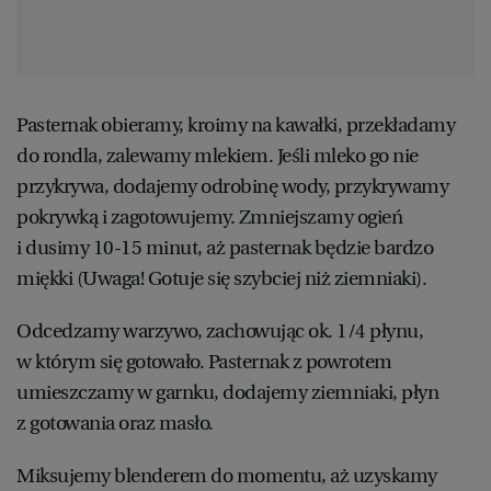
WROCŁAW
ZAKOPANE
Pasternak obieramy, kroimy na kawałki, przekładamy
do rondla, zalewamy mlekiem. Jeśli mleko go nie
ZIELONA GÓRA
przykrywa, dodajemy odrobinę wody, przykrywamy
pokrywką i zagotowujemy. Zmniejszamy ogień
i dusimy 10-15 minut, aż pasternak będzie bardzo
miękki (Uwaga! Gotuje się szybciej niż ziemniaki).
Odcedzamy warzywo, zachowując ok. 1/4 płynu,
w którym się gotowało. Pasternak z powrotem
umieszczamy w garnku, dodajemy ziemniaki, płyn
z gotowania oraz masło.
Miksujemy blenderem do momentu, aż uzyskamy