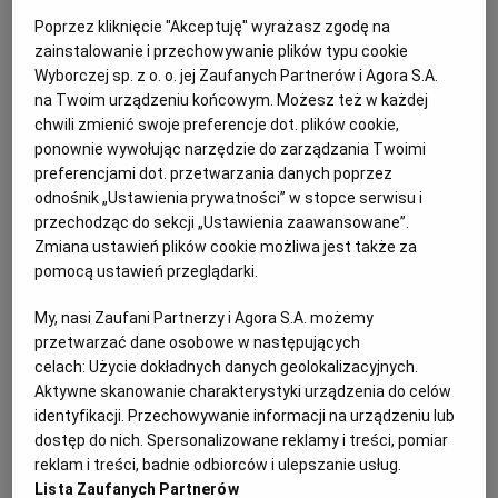
PUBLIO.PL
LUBLIN
Poprzez kliknięcie "Akceptuję" wyrażasz zgodę na
zainstalowanie i przechowywanie plików typu cookie
Pureé z ziemniaków i pasternaku -
Wyborczej sp. z o. o. jej Zaufanych Partnerów i Agora S.A.
KULTURALNYSKLEP.PL
ŁÓDŹ
na Twoim urządzeniu końcowym. Możesz też w każdej
przygotowanie
chwili zmienić swoje preferencje dot. plików cookie,
OLSZTYN
DZIECKO
ponownie wywołując narzędzie do zarządzania Twoimi
800 g pasternaku, 500 ml mleka, 200 g ugotowanych
preferencjami dot. przetwarzania danych poprzez
odnośnik „Ustawienia prywatności” w stopce serwisu i
tłuczonych ziemniaków, 80 g masła, sól,
ZDROWIE
OPOLE
przechodząc do sekcji „Ustawienia zaawansowane”.
świeżo mielony pieprz, gałka muszkatołowa, zielenina
Zmiana ustawień plików cookie możliwa jest także za
do podania
pomocą ustawień przeglądarki.
POGODA
PŁOCK
Pasternak obieramy, kroimy na kawałki, przekładamy
My, nasi Zaufani Partnerzy i Agora S.A. możemy
przetwarzać dane osobowe w następujących
do rondla, zalewamy mlekiem. Jeśli mleko go nie
PODRÓŻE
POZNAŃ
celach:
Użycie dokładnych danych geolokalizacyjnych.
przykrywa, dodajemy odrobinę wody, przykrywamy
Aktywne skanowanie charakterystyki urządzenia do celów
pokrywką i zagotowujemy. Zmniejszamy ogień
RADOM
WIDEO
identyfikacji. Przechowywanie informacji na urządzeniu lub
i dusimy 10-15 minut, aż pasternak będzie bardzo
dostęp do nich. Spersonalizowane reklamy i treści, pomiar
reklam i treści, badnie odbiorców i ulepszanie usług.
miękki (Uwaga! Gotuje się szybciej niż ziemniaki).
RYBNIK
FORUM
Lista Zaufanych Partnerów