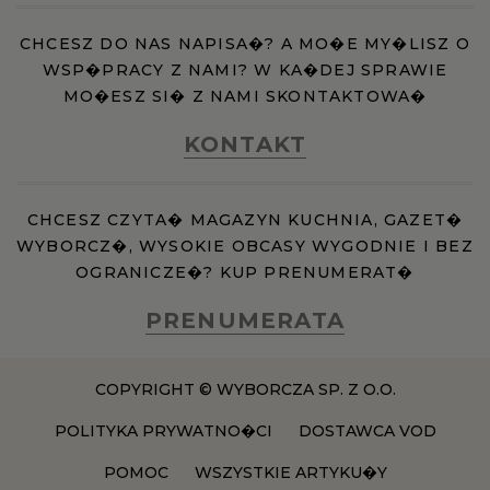
CHCESZ DO NAS NAPISA�? A MO�E MY�LISZ O
WSP�PRACY Z NAMI? W KA�DEJ SPRAWIE
MO�ESZ SI� Z NAMI SKONTAKTOWA�
KONTAKT
CHCESZ CZYTA� MAGAZYN KUCHNIA, GAZET�
WYBORCZ�, WYSOKIE OBCASY WYGODNIE I BEZ
OGRANICZE�? KUP PRENUMERAT�
PRENUMERATA
COPYRIGHT © WYBORCZA SP. Z O.O.
POLITYKA PRYWATNO�CI
DOSTAWCA VOD
POMOC
WSZYSTKIE ARTYKU�Y