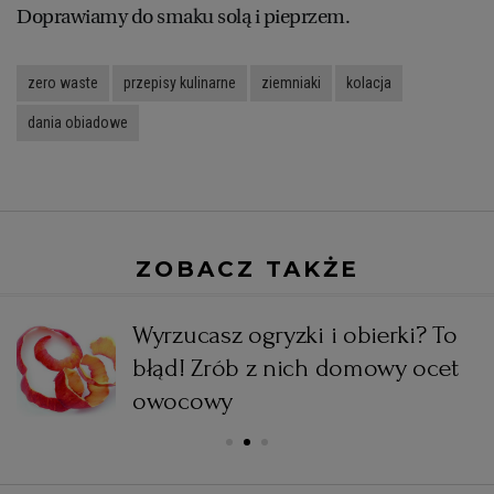
Doprawiamy do smaku solą i pieprzem.
zero waste
przepisy kulinarne
ziemniaki
kolacja
dania obiadowe
ZOBACZ TAKŻE
i
Wyrzucasz ogryzki i obierki? To
błąd! Zrób z nich domowy ocet
owocowy