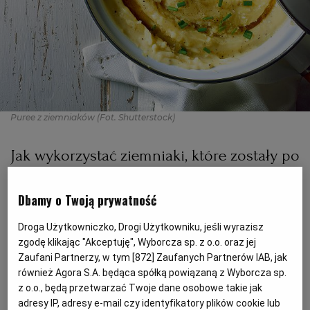
PODRÓŻE KULINARNE
DOMOWE PRZYJĘCIE
KUCHNIA CHIŃSKA
NASZE SERWISY
FIT PRZEPISY
NAPOJE
ZAKUPY
HISTORIE KULINARNE
SPRZĘT KUCHENNY
SERWISY LOKALNE
KUCHNIA TAJSKA
SAŁATKI
WEGE
GRILL
Puree z ziemniaków
(Fot. Shutterstock)
FELIETONY KULINARNE
KUCHNIA GRECKA
WYBORCZA.PL
MAKARONY
BIAŁYSTOK
WEGAN
Jak wykorzystać ziemniaki, które zostały po
KUCHNIA PORTUGALSKA
KSIĄŻKI KULINARNE
BIELSKO-BIAŁA
BEZ GLUTENU
MAGAZYNY
DRÓB
obiedzie? Przygotuj pureé!
Dbamy o Twoją prywatność
KUCHNIA FRANCUSKA
WYBORCZA CLASSIC
DUŻY FORMAT
SZEF KUCHNI
BYDGOSZCZ
MIĘSA
Droga Użytkowniczko, Drogi Użytkowniku, jeśli wyrazisz
zgodę klikając "Akceptuję", Wyborcza sp. z o.o. oraz jej
KUCHNIA AMERYKAŃSKA
WOLNA SOBOTA
WYBORCZA.BIZ
CZĘSTOCHOWA
RYBY
Zaufani Partnerzy, w tym [
872
] Zaufanych Partnerów IAB, jak
również Agora S.A. będąca spółką powiązaną z Wyborcza sp.
WYSOKIE OBCASY
KUCHNIA POLSKA
ALE HISTORIA
PRZEKĄSKI
ELBLĄG
z o.o., będą przetwarzać Twoje dane osobowe takie jak
adresy IP, adresy e-mail czy identyfikatory plików cookie lub