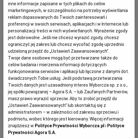
inne informacje zapisane w tych plikach do celów
KUCHNIA MEKSYKAŃSKA
DOMOWE PRZETWORY
WYBORCZA TV I VOD
BIQDATA
GLIWICE
marketingowych, w szczególności na potrzeby wyświetlania
reklam dopasowanych do Twoich zainteresowań i
preferencji w swoich serwisach, aplikacjach i w Internecie lub
SOST, DIPY I INNE DODATKI
GORZÓW WIELKOPOLSKI
KUCHNIA INDYJSKA
TYLKO ZDROWIE
JUTRONAUCI
personalizacji treści w nich wyświetlanych. Wyrażenie zgody
jest dobrowolne. Jeśli nie chcesz wyrazić zgody, chcesz
ograniczyć jej zakres lub chcesz wycofać zgodę uprzednio
KSIĄŻKI. MAGAZYN DO CZYTANIA
KUCHNIA HISZPAŃSKA
ARCHIWUM
KALISZ
udzieloną przejdź do „Ustawień Zaawansowanych”.
Twoje dane osobowe mogą być przetwarzane także do
celów badania i mierzenia informacji dotyczących
KUCHNIA NIEMIECKA
NASZA EUROPA
INNE SERWISY
KATOWICE
funkcjonowania serwisów i aplikacji lub łączone z danymi dot.
Pureé z ziemniaków i pasternaku -
świadczonych Tobie usług. Jeśli podstawą przetwarzania
SŁÓWKA. MAGAZYN O JĘZYKU
GAZETA.PL
KIELCE
Twoich danych jest uzasadniony interes Wyborcza sp. z o.o.,
składniki
jej spółki powiązanej – Agora S.A. – lub Zaufanych Partnerów,
masz prawo wyrazić sprzeciw. Aby to zrobić przejdź do
KOSZALIN
TOK FM
800 g pasternaku, 500 ml mleka, 200 g ugotowanych
„Ustawień Zaawansowanych” lub skontaktuj się z
administratorem – w zależności od zakresu sprzeciwu i
tłuczonych ziemniaków, 80 g masła, sól,
podmiotu, wobec którego jest kierowany. Więcej informacji
SPORT.PL
KRAKÓW
świeżo mielony pieprz, gałka muszkatołowa, zielenina
znajdziesz w
Polityce Prywatności Wyborcza.pl
i
Polityce
do podania
Prywatności Agora S.A.