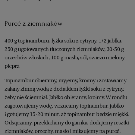
Pureé z ziemniaków
400 g topinamburu, łyżka soku z cytryny, 1/2 jabłka,
250 g ugotowanych tłuczonych ziemniaków, 30-50 g
orzechów włoskich, 100 g masła, sól, świeżo mielony
pieprz
Topinambur obieramy, myjemy, kroimy i zostawiamy
zalany zimną wodą z dodatkiem łyżki soku z cytryny,
żeby nie ściemniał. Jabłko obieramy, kroimy. W rondlu
zagotowujemy wodę, wrzucamy topinambur, jabłko
i gotujemy 15-20 minut, aż topinambur będzie miękki.
Odsączamy, przekładamy do garnka, dodajemy resztki
ziemniaków, orzechy, masło i miksujemy na pureé.