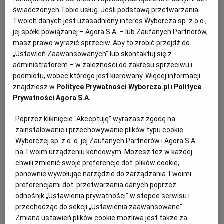
wytrawnymi farszami. Ten rodzaj wypieków jest też
PUBLIO.PL
LUBLIN
świadczonych Tobie usług. Jeśli podstawą przetwarzania
podstawą wszelkich tart oraz kiszów. Z niego często
Twoich danych jest uzasadniony interes Wyborcza sp. z o.o.,
zrobione są również spody serników, szarlotek, ciast
jej spółki powiązanej – Agora S.A. – lub Zaufanych Partnerów,
KULTURALNYSKLEP.PL
ŁÓDŹ
masz prawo wyrazić sprzeciw. Aby to zrobić przejdź do
z owocami czy mazurków. Warto więc korzystać
„Ustawień Zaawansowanych” lub skontaktuj się z
z kulinarnych zalet tego ciasta, tym bardziej że
administratorem – w zależności od zakresu sprzeciwu i
OLSZTYN
DZIECKO
przygotowanie go nie wymaga wielkich umiejętności.
podmiotu, wobec którego jest kierowany. Więcej informacji
Jedyne, co musimy zrobić, żeby się udało, to trzymać
znajdziesz w
Polityce Prywatności Wyborcza.pl
i
Polityce
ZDROWIE
OPOLE
Prywatności Agora S.A.
się kilku sprawdzonych zasad.
Poprzez kliknięcie "Akceptuję" wyrażasz zgodę na
POGODA
PŁOCK
zainstalowanie i przechowywanie plików typu cookie
Wyborczej sp. z o. o. jej Zaufanych Partnerów i Agora S.A.
Składniki do kruchego ciasta
na Twoim urządzeniu końcowym. Możesz też w każdej
PODRÓŻE
POZNAŃ
chwili zmienić swoje preferencje dot. plików cookie,
MĄKA
ponownie wywołując narzędzie do zarządzania Twoimi
preferencjami dot. przetwarzania danych poprzez
W większości przepisów z wykorzystaniem kruchego
RADOM
WIDEO
odnośnik „Ustawienia prywatności” w stopce serwisu i
i półkruchego ciasta używamy mąki pszennej typu 450,
przechodząc do sekcji „Ustawienia zaawansowane”.
choć dobrym surowcem jest również mieszanka
RYBNIK
FORUM
Zmiana ustawień plików cookie możliwa jest także za