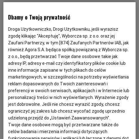
KUCHNIA MEKSYKAŃSKA
DOMOWE PRZETWORY
WYBORCZA TV I VOD
BIQDATA
GLIWICE
Dbamy o Twoją prywatność
SOST, DIPY I INNE DODATKI
GORZÓW WIELKOPOLSKI
KUCHNIA INDYJSKA
TYLKO ZDROWIE
JUTRONAUCI
Droga Użytkowniczko, Drogi Użytkowniku, jeśli wyrazisz
zgodę klikając "Akceptuję", Wyborcza sp. z o.o. oraz jej
Zaufani Partnerzy, w tym [
874
] Zaufanych Partnerów IAB, jak
KSIĄŻKI. MAGAZYN DO CZYTANIA
KUCHNIA HISZPAŃSKA
ARCHIWUM
KALISZ
również Agora S.A. będąca spółką powiązaną z Wyborcza sp.
z o.o., będą przetwarzać Twoje dane osobowe takie jak
adresy IP, adresy e-mail czy identyfikatory plików cookie lub
KUCHNIA NIEMIECKA
NASZA EUROPA
INNE SERWISY
KATOWICE
inne informacje zapisane w tych plikach do celów
marketingowych, w szczególności na potrzeby wyświetlania
reklam dopasowanych do Twoich zainteresowań i
SŁÓWKA. MAGAZYN O JĘZYKU
GAZETA.PL
KIELCE
preferencji w swoich serwisach, aplikacjach i w Internecie lub
personalizacji treści w nich wyświetlanych. Wyrażenie zgody
KOSZALIN
TOK FM
jest dobrowolne. Jeśli nie chcesz wyrazić zgody, chcesz
ograniczyć jej zakres lub chcesz wycofać zgodę uprzednio
Z kruchego lub półkruchego ciasta możemy zrobić np.
udzieloną przejdź do „Ustawień Zaawansowanych”.
SPORT.PL
KRAKÓW
herbatniki, ciastka, przekładańce albo słone krakersy,
Twoje dane osobowe mogą być przetwarzane także do
celów badania i mierzenia informacji dotyczących
paluchy czy babeczki, które wypełnia się słodkimi lub
funkcjonowania serwisów i aplikacji lub łączone z danymi dot.