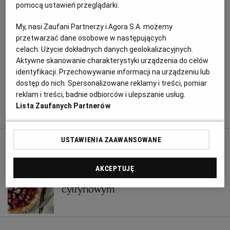
drobno mielonej mąki pszennej z grubszą krupczatką
pomocą ustawień przeglądarki.
w proporcji 1:1. Wypieki możemy też przygotowywać
RZESZÓW
My, nasi Zaufani Partnerzy i Agora S.A. możemy
z mąki razowej, takie ciasto staje się jednak cięższe od
przetwarzać dane osobowe w następujących
tradycyjnego i bardziej się kruszy.
celach:
Użycie dokładnych danych geolokalizacyjnych.
SOSNOWIEC
Aktywne skanowanie charakterystyki urządzenia do celów
Rada:
jeśli robimy słodkie wypieki, np. babeczki lub
identyfikacji. Przechowywanie informacji na urządzeniu lub
rogaliki, warto również poeksperymentować,
dostęp do nich. Spersonalizowane reklamy i treści, pomiar
SZCZECIN
zastępując część mąki mielonymi migdałami lub
reklam i treści, badnie odbiorców i ulepszanie usług.
orzechami
.
Lista Zaufanych Partnerów
TORUŃ
USTAWIENIA ZAAWANSOWANE
CZYTAJ TAKŻE:
TRÓJMIASTO
AKCEPTUJĘ
Tarta z malinami i kremem
WAŁBRZYCH
cytrynowym
WARSZAWA