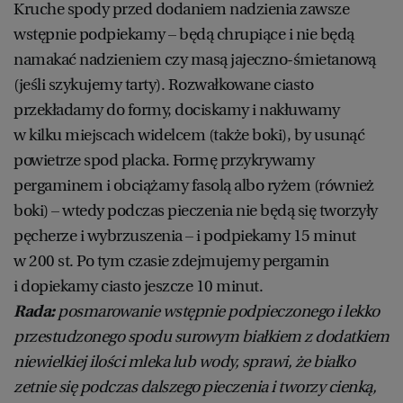
Kruche spody przed dodaniem nadzienia zawsze
wstępnie podpiekamy – będą chrupiące i nie będą
namakać nadzieniem czy masą jajeczno-śmietanową
(jeśli szykujemy tarty). Rozwałkowane ciasto
przekładamy do formy, dociskamy i nakłuwamy
w kilku miejscach widelcem (także boki), by usunąć
powietrze spod placka. Formę przykrywamy
pergaminem i obciążamy fasolą albo ryżem (również
boki) – wtedy podczas pieczenia nie będą się tworzyły
pęcherze i wybrzuszenia – i podpiekamy 15 minut
w 200 st. Po tym czasie zdejmujemy pergamin
i dopiekamy ciasto jeszcze 10 minut.
Rada:
posmarowanie wstępnie podpieczonego i lekko
przestudzonego spodu surowym białkiem z dodatkiem
niewielkiej ilości mleka lub wody, sprawi, że białko
zetnie się podczas dalszego pieczenia i tworzy cienką,