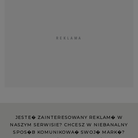
JESTE� ZAINTERESOWANY REKLAM� W
NASZYM SERWISIE? CHCESZ W NIEBANALNY
SPOS�B KOMUNIKOWA� SWOJ� MARK�?