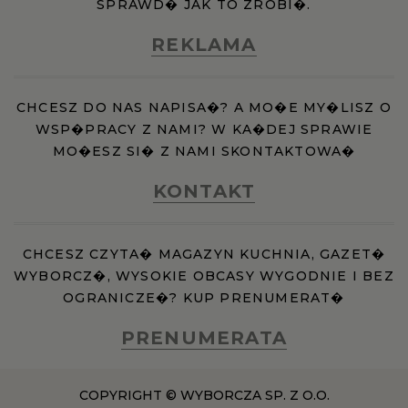
SPRAWD� JAK TO ZROBI�.
REKLAMA
CHCESZ DO NAS NAPISA�? A MO�E MY�LISZ O
WSP�PRACY Z NAMI? W KA�DEJ SPRAWIE
MO�ESZ SI� Z NAMI SKONTAKTOWA�
KONTAKT
CHCESZ CZYTA� MAGAZYN KUCHNIA, GAZET�
WYBORCZ�, WYSOKIE OBCASY WYGODNIE I BEZ
OGRANICZE�? KUP PRENUMERAT�
PRENUMERATA
COPYRIGHT © WYBORCZA SP. Z O.O.