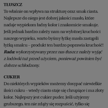
TŁUSZCZ
WROCŁAW
To właśnie on wpływa na strukturę oraz smak ciasta.
Najlepsze do niego jest dobrej jakości masło, które
ZAKOPANE
nadaje wypiekom ładny kolor i znakomicie smakuje.
Jeśli jednak bardzo zależy nam na wybitnej kruchości
ZIELONA GÓRA
naszego wypieku, warto byśmy łyżkę masła zastąpili
łyżką smalcu – produkt ten bardzo poprawia kruchość!
Rada:
wykorzystywany przez nas tłuszcz należy wyjąć
z lodówki tuż przed użyciem, ponieważ powinien być
dobrze schłodzony.
CUKIER
Do niektórych wypieków możemy dosypać niewielkie
ilości cukru – wtedy ciasto staje się chrupiące i ma złoty
kolor. Najlepszy jest cukier puder. Jeśli użyjemy
grubszego, ten nie zdąży się rozpuścić, tylko się