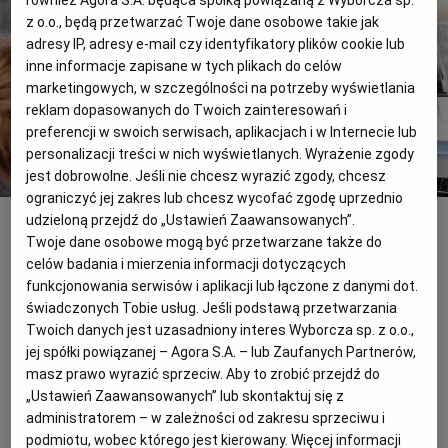
z o.o., będą przetwarzać Twoje dane osobowe takie jak
adresy IP, adresy e-mail czy identyfikatory plików cookie lub
PODRÓŻE KULINARNE
DOMOWE PRZYJĘCIE
KUCHNIA CHIŃSKA
NASZE SERWISY
FIT PRZEPISY
NAPOJE
ZAKUPY
inne informacje zapisane w tych plikach do celów
marketingowych, w szczególności na potrzeby wyświetlania
reklam dopasowanych do Twoich zainteresowań i
HISTORIE KULINARNE
SPRZĘT KUCHENNY
SERWISY LOKALNE
KUCHNIA TAJSKA
SAŁATKI
WEGE
GRILL
preferencji w swoich serwisach, aplikacjach i w Internecie lub
personalizacji treści w nich wyświetlanych. Wyrażenie zgody
FELIETONY KULINARNE
KUCHNIA GRECKA
WYBORCZA.PL
MAKARONY
BIAŁYSTOK
WEGAN
jest dobrowolne. Jeśli nie chcesz wyrazić zgody, chcesz
ograniczyć jej zakres lub chcesz wycofać zgodę uprzednio
Festiwal Foodtrucków - edycja 2014
(KUBA ATYS)
udzieloną przejdź do „Ustawień Zaawansowanych”.
KUCHNIA PORTUGALSKA
KSIĄŻKI KULINARNE
BIELSKO-BIAŁA
BEZ GLUTENU
MAGAZYNY
DRÓB
Twoje dane osobowe mogą być przetwarzane także do
Do niedzieli (29.03) na Stadionie
celów badania i mierzenia informacji dotyczących
Narodowym w Warszawie potrwa
funkcjonowania serwisów i aplikacji lub łączone z danymi dot.
KUCHNIA FRANCUSKA
WYBORCZA CLASSIC
DUŻY FORMAT
SZEF KUCHNI
BYDGOSZCZ
MIĘSA
świadczonych Tobie usług. Jeśli podstawą przetwarzania
pierwszym w tym roku zjazd food trucków
Twoich danych jest uzasadniony interes Wyborcza sp. z o.o.,
?Żarcie na Kółkach?. Wybierać można z
jej spółki powiązanej – Agora S.A. – lub Zaufanych Partnerów,
KUCHNIA AMERYKAŃSKA
WOLNA SOBOTA
WYBORCZA.BIZ
CZĘSTOCHOWA
RYBY
masz prawo wyrazić sprzeciw. Aby to zrobić przejdź do
oferty prawie 60 mobilnych restauracji.
„Ustawień Zaawansowanych” lub skontaktuj się z
Spróbowaliśmy części dań
WYSOKIE OBCASY
KUCHNIA POLSKA
ALE HISTORIA
PRZEKĄSKI
ELBLĄG
administratorem – w zależności od zakresu sprzeciwu i
podmiotu, wobec którego jest kierowany. Więcej informacji