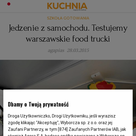
SZKOŁA GOTOWANIA
PRZEPISY
Jedzenie z samochodu. Testujemy
Zaloguj się
warszawskie food trucki
ŚNIADANIA
OKAZJE
agapias
28.03.2015
KUCHNIE ŚWIATA
HALLOWEEN
OBIADY
BOŻE NARODZENIE
DANIA SEZONOWE
KUCHNIA WŁOSKA
KOLACJE
KUCHNIA BRYTYJSKA
KARNAWAŁ
PORADY
DESERY
Dbamy o Twoją prywatność
KUCHNIA AFRYKAŃSKA
SZKOŁA GOTOWANIA
ZDROWA DIETA
WIELKANOC
ZUPY
Droga Użytkowniczko, Drogi Użytkowniku, jeśli wyrazisz
zgodę klikając "Akceptuję", Wyborcza sp. z o.o. oraz jej
Zaufani Partnerzy, w tym [
874
] Zaufanych Partnerów IAB, jak
KUCHNIA JAPOŃSKA
DO POCZYTANIA
WALENTYNKI
PORADY
CIASTA
DIETA
również Agora S.A. będąca spółką powiązaną z Wyborcza sp.