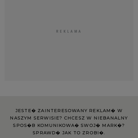
RZESZÓW
SOSNOWIEC
SZCZECIN
TORUŃ
TRÓJMIASTO
WAŁBRZYCH
JESTE� ZAINTERESOWANY REKLAM� W
NASZYM SERWISIE? CHCESZ W NIEBANALNY
SPOS�B KOMUNIKOWA� SWOJ� MARK�?
WARSZAWA
SPRAWD� JAK TO ZROBI�.