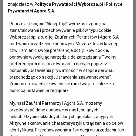
znajdziesz w
Polityce Prywatności Wyborcza.pl
i
Polityce
KUCHNIA MEKSYKAŃSKA
DOMOWE PRZETWORY
WYBORCZA TV I VOD
BIQDATA
GLIWICE
Prywatności Agora S.A.
Poprzez kliknięcie "Akceptuję" wyrażasz zgodę na
SOST, DIPY I INNE DODATKI
GORZÓW WIELKOPOLSKI
KUCHNIA INDYJSKA
TYLKO ZDROWIE
JUTRONAUCI
zainstalowanie i przechowywanie plików typu cookie
Wyborczej sp. z o. o. jej Zaufanych Partnerów i Agora S.A.
na Twoim urządzeniu końcowym. Możesz też w każdej
KSIĄŻKI. MAGAZYN DO CZYTANIA
KUCHNIA HISZPAŃSKA
ARCHIWUM
KALISZ
chwili zmienić swoje preferencje dot. plików cookie,
ponownie wywołując narzędzie do zarządzania Twoimi
preferencjami dot. przetwarzania danych poprzez
KUCHNIA NIEMIECKA
NASZA EUROPA
INNE SERWISY
KATOWICE
odnośnik „Ustawienia prywatności” w stopce serwisu i
przechodząc do sekcji „Ustawienia zaawansowane”.
SŁÓWKA. MAGAZYN O JĘZYKU
GAZETA.PL
KIELCE
Zmiana ustawień plików cookie możliwa jest także za
pomocą ustawień przeglądarki.
KOSZALIN
TOK FM
My, nasi Zaufani Partnerzy i Agora S.A. możemy
przetwarzać dane osobowe w następujących
Ten artykuł wygasł
celach:
Użycie dokładnych danych geolokalizacyjnych.
SPORT.PL
KRAKÓW
Aktywne skanowanie charakterystyki urządzenia do celów
identyfikacji. Przechowywanie informacji na urządzeniu lub
jedzenie