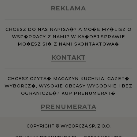
REKLAMA
WROCŁAW
ZAKOPANE
CHCESZ DO NAS NAPISA�? A MO�E MY�LISZ O
WSP�PRACY Z NAMI? W KA�DEJ SPRAWIE
MO�ESZ SI� Z NAMI SKONTAKTOWA�
ZIELONA GÓRA
KONTAKT
CHCESZ CZYTA� MAGAZYN KUCHNIA, GAZET�
WYBORCZ�, WYSOKIE OBCASY WYGODNIE I BEZ
OGRANICZE�? KUP PRENUMERAT�
PRENUMERATA
COPYRIGHT © WYBORCZA SP. Z O.O.