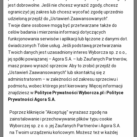
Żywności PAN w Olsztynie w rozmowie z
jest dobrowolne. Jeśli nie chcesz wyrazić zgody, chcesz
KUCHNIA MEKSYKAŃSKA
DOMOWE PRZETWORY
WYBORCZA TV I VOD
BIQDATA
GLIWICE
Portalspozywczy.pl. Smażenie nie tylko powoduje
ograniczyć jej zakres lub chcesz wycofać zgodę uprzednio
udzieloną przejdź do „Ustawień Zaawansowanych”.
największe straty cennych kwasów omega-3, ale też
Twoje dane osobowe mogą być przetwarzane także do
SOST, DIPY I INNE DODATKI
GORZÓW WIELKOPOLSKI
KUCHNIA INDYJSKA
TYLKO ZDROWIE
JUTRONAUCI
dzięki takiemu przyrządzeniu ryby dodatkowo
celów badania i mierzenia informacji dotyczących
dostajemy mniej korzystne dla organizmu
funkcjonowania serwisów i aplikacji lub łączone z danymi dot.
węglowodany i tłuszcze wielonienasycone
świadczonych Tobie usług. Jeśli podstawą przetwarzania
KSIĄŻKI. MAGAZYN DO CZYTANIA
KUCHNIA HISZPAŃSKA
ARCHIWUM
KALISZ
Twoich danych jest uzasadniony interes Wyborcza sp. z o.o.,
długołańcuchowe.
jej spółki powiązanej – Agora S.A. – lub Zaufanych Partnerów,
KUCHNIA NIEMIECKA
NASZA EUROPA
INNE SERWISY
KATOWICE
masz prawo wyrazić sprzeciw. Aby to zrobić przejdź do
* Do gotowania najlepiej wybierać ryby chude i średnio
„Ustawień Zaawansowanych” lub skontaktuj się z
tłuste, czyli okoniowate (np. okoń, sandacz) i
administratorem – w zależności od zakresu sprzeciwu i
SŁÓWKA. MAGAZYN O JĘZYKU
GAZETA.PL
KIELCE
karpiowate (np. karpie, karasie, płocie), także flądry,
podmiotu, wobec którego jest kierowany. Więcej informacji
znajdziesz w
Polityce Prywatności Wyborcza.pl
i
Polityce
dorsze. Radosław Kowalski radzi, żeby podczas
Prywatności Agora S.A.
KOSZALIN
TOK FM
gotowania nie unikać dodatku korzystnych dla
organizmu niewielkich ilości cukru (stabilizuje kwasy
Poprzez kliknięcie "Akceptuję" wyrażasz zgodę na
zainstalowanie i przechowywanie plików typu cookie
tłuszczowe), imbiru,
czosnku
czy sosu sojowego.
SPORT.PL
KRAKÓW
Wyborczej sp. z o. o. jej Zaufanych Partnerów i Agora S.A.
na Twoim urządzeniu końcowym. Możesz też w każdej
Jak filetować karpia? Instrukcja na wideo