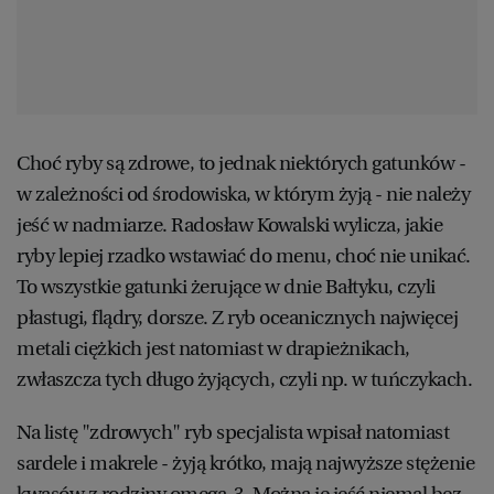
Choć ryby są zdrowe, to jednak niektórych gatunków -
w zależności od środowiska, w którym żyją - nie należy
jeść w nadmiarze. Radosław Kowalski wylicza, jakie
ryby lepiej rzadko wstawiać do menu, choć nie unikać.
To wszystkie gatunki żerujące w dnie Bałtyku, czyli
płastugi, flądry, dorsze. Z ryb oceanicznych najwięcej
metali ciężkich jest natomiast w drapieżnikach,
zwłaszcza tych długo żyjących, czyli np. w tuńczykach.
Na listę "zdrowych" ryb specjalista wpisał natomiast
sardele i makrele - żyją krótko, mają najwyższe stężenie
kwasów z rodziny omega-3. Można je jeść niemal bez