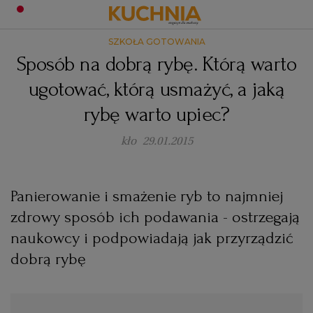
SZKOŁA GOTOWANIA
PRZEPISY
Sposób na dobrą rybę. Którą warto
Zaloguj się
ugotować, którą usmażyć, a jaką
ŚNIADANIA
OKAZJE
rybę warto upiec?
KUCHNIE ŚWIATA
HALLOWEEN
OBIADY
kło
29.01.2015
BOŻE NARODZENIE
DANIA SEZONOWE
KUCHNIA WŁOSKA
KOLACJE
Panierowanie i smażenie ryb to najmniej
zdrowy sposób ich podawania - ostrzegają
KUCHNIA BRYTYJSKA
KARNAWAŁ
PORADY
DESERY
naukowcy i podpowiadają jak przyrządzić
dobrą rybę
KUCHNIA AFRYKAŃSKA
SZKOŁA GOTOWANIA
ZDROWA DIETA
WIELKANOC
ZUPY
KUCHNIA JAPOŃSKA
DO POCZYTANIA
WALENTYNKI
PORADY
CIASTA
DIETA