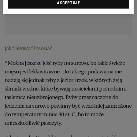
AKCEPTUJĘ
RZESZÓW
SOSNOWIEC
Jak filetować łososia?
SZCZECIN
* Można jeszcze jeść ryby na surowo, bo takie świeże
mięso jest lekkostrawne. Do takiego podawania nie
TORUŃ
nadają się jednak ryby z jezior i rzek, w których żyją
ślimaki wodne, które bywają nosicielami pośrednimi
TRÓJMIASTO
tasiemca nieuzbrojonego. Ryby przeznaczone do
jedzenia na surowo powinny być wcześniej zamrożone
WAŁBRZYCH
do temperatury minus 80 st. C, bo to może
unieszkodliwić pasożyty.
WARSZAWA