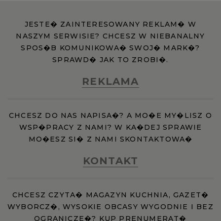
JESTE� ZAINTERESOWANY REKLAM� W
NASZYM SERWISIE? CHCESZ W NIEBANALNY
SPOS�B KOMUNIKOWA� SWOJ� MARK�?
SPRAWD� JAK TO ZROBI�.
REKLAMA
CHCESZ DO NAS NAPISA�? A MO�E MY�LISZ O
WSP�PRACY Z NAMI? W KA�DEJ SPRAWIE
MO�ESZ SI� Z NAMI SKONTAKTOWA�
KONTAKT
CHCESZ CZYTA� MAGAZYN KUCHNIA, GAZET�
WYBORCZ�, WYSOKIE OBCASY WYGODNIE I BEZ
OGRANICZE�? KUP PRENUMERAT�