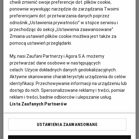
chwili zmienić swoje preferencje dot. plików cookie,
PUBLIO.PL
LUBLIN
ponownie wywołując narzędzie do zarządzania Twoimi
* Do pieczenia warto wziąć karpia,
pstrąga
i większość
preferencjami dot. przetwarzania danych poprzez
ryb morskich, np. doradę, labraksa, morszczuka - z
KULTURALNYSKLEP.PL
ŁÓDŹ
odnośnik „Ustawienia prywatności” w stopce serwisu i
małą ilością masła, które mniej szkodzi niż olej podczas
przechodząc do sekcji „Ustawienia zaawansowane”.
Zmiana ustawień plików cookie możliwa jest także za
smażenia.
OLSZTYN
DZIECKO
pomocą ustawień przeglądarki.
* Do grillowania nadają się ryby tłuste, m.in. makrela,
My, nasi Zaufani Partnerzy i Agora S.A. możemy
ZDROWIE
OPOLE
łosoś. Specjalista podpowiada, żeby doprawiać je już
przetwarzać dane osobowe w następujących
celach:
Użycie dokładnych danych geolokalizacyjnych.
po grillowaniu, a pod rybą ustawić w piekarniku
Aktywne skanowanie charakterystyki urządzenia do celów
POGODA
PŁOCK
pojemnik z wodą, do którego wpadnie też tłuszcz.
identyfikacji. Przechowywanie informacji na urządzeniu lub
dostęp do nich. Spersonalizowane reklamy i treści, pomiar
reklam i treści, badnie odbiorców i ulepszanie usług.
PODRÓŻE
POZNAŃ
Lista Zaufanych Partnerów
RADOM
WIDEO
USTAWIENIA ZAAWANSOWANE
RYBNIK
FORUM