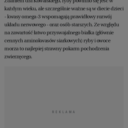
Zdaniem dra Kowalskiego, ryby powinno się jeść w
każdym wieku, ale szczególnie ważne są w diecie dzieci
WROCŁAW
- kwasy omega-3 wspomagają prawidłowy rozwój
układu nerwowego - oraz osób starszych. Ze względu
ZAKOPANE
na zawartość łatwo przyswajalnego białka (głównie
cennych aminokwasów siarkowych) ryby i owoce
ZIELONA GÓRA
morza to najlepiej strawny pokarm pochodzenia
zwierzęcego.