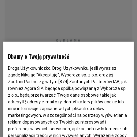
PODRÓŻE KULINARNE
DOMOWE PRZYJĘCIE
KUCHNIA CHIŃSKA
NASZE SERWISY
FIT PRZEPISY
NAPOJE
ZAKUPY
HISTORIE KULINARNE
SPRZĘT KUCHENNY
SERWISY LOKALNE
KUCHNIA TAJSKA
SAŁATKI
WEGE
GRILL
FELIETONY KULINARNE
KUCHNIA GRECKA
WYBORCZA.PL
MAKARONY
BIAŁYSTOK
WEGAN
Dbamy o Twoją prywatność
Droga Użytkowniczko, Drogi Użytkowniku, jeśli wyrazisz
KUCHNIA PORTUGALSKA
KSIĄŻKI KULINARNE
BIELSKO-BIAŁA
BEZ GLUTENU
MAGAZYNY
DRÓB
zgodę klikając "Akceptuję", Wyborcza sp. z o.o. oraz jej
Zaufani Partnerzy, w tym [
874
] Zaufanych Partnerów IAB, jak
również Agora S.A. będąca spółką powiązaną z Wyborcza sp.
KUCHNIA FRANCUSKA
WYBORCZA CLASSIC
DUŻY FORMAT
SZEF KUCHNI
BYDGOSZCZ
MIĘSA
z o.o., będą przetwarzać Twoje dane osobowe takie jak
adresy IP, adresy e-mail czy identyfikatory plików cookie lub
Powinniśmy zapomnieć o przepisie na smażoną rybę i
inne informacje zapisane w tych plikach do celów
KUCHNIA AMERYKAŃSKA
WOLNA SOBOTA
WYBORCZA.BIZ
CZĘSTOCHOWA
RYBY
przestawić się na znacznie korzystniejsze dla zdrowia
marketingowych, w szczególności na potrzeby wyświetlania
grillowanie, gotowanie lub pieczenie - przekonuje dr
reklam dopasowanych do Twoich zainteresowań i
WYSOKIE OBCASY
KUCHNIA POLSKA
ALE HISTORIA
PRZEKĄSKI
ELBLĄG
preferencji w swoich serwisach, aplikacjach i w Internecie lub
Radosław Kowalski z Rozrodu Zwierząt i Badań
personalizacji treści w nich wyświetlanych. Wyrażenie zgody