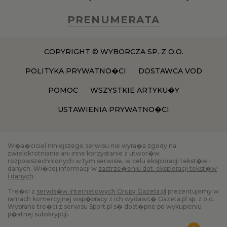
PRENUMERATA
COPYRIGHT © WYBORCZA SP. Z O.O.
POLITYKA PRYWATNO�CI
DOSTAWCA VOD
POMOC
WSZYSTKIE ARTYKU�Y
USTAWIENIA PRYWATNO�CI
W�a�ciciel niniejszego serwisu nie wyra�a zgody na
zwielokrotnianie ani inne korzystanie z utwor�w
rozpowszechnionych w tym serwisie, w celu eksploracji tekst�w i
danych. Wi�cej informacji w
zastrze�eniu dot. eksploracji tekst�w
i danych
.
Tre�ci z
serwis�w internetowych Grupy Gazeta.pl
prezentujemy w
ramach komercyjnej wsp�pracy z ich wydawc� Gazeta.pl sp. z o.o.
Wybrane tre�ci z serwisu Sport.pl s� dost�pne po wykupieniu
p�atnej subskrypcji.