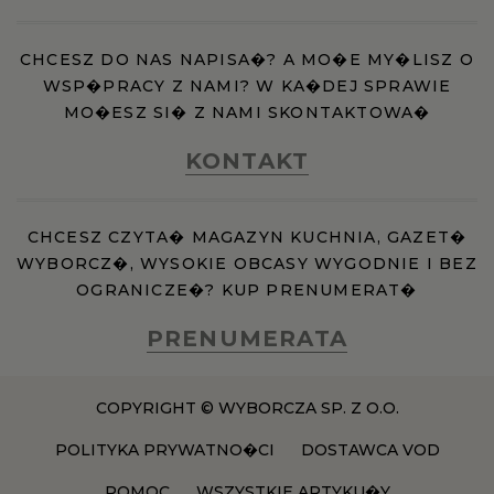
CHCESZ DO NAS NAPISA�? A MO�E MY�LISZ O
WSP�PRACY Z NAMI? W KA�DEJ SPRAWIE
MO�ESZ SI� Z NAMI SKONTAKTOWA�
KONTAKT
CHCESZ CZYTA� MAGAZYN KUCHNIA, GAZET�
WYBORCZ�, WYSOKIE OBCASY WYGODNIE I BEZ
OGRANICZE�? KUP PRENUMERAT�
PRENUMERATA
COPYRIGHT © WYBORCZA SP. Z O.O.
POLITYKA PRYWATNO�CI
DOSTAWCA VOD
POMOC
WSZYSTKIE ARTYKU�Y