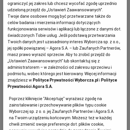
ograniczyć jej zakres lub chcesz wycofać zgodę uprzednio
KUCHNIA MEKSYKAŃSKA
DOMOWE PRZETWORY
WYBORCZA TV I VOD
BIQDATA
GLIWICE
udzieloną przejdź do „Ustawień Zaawansowanych”.
Twoje dane osobowe mogą być przetwarzane także do
celów badania i mierzenia informacji dotyczących
SOST, DIPY I INNE DODATKI
GORZÓW WIELKOPOLSKI
KUCHNIA INDYJSKA
TYLKO ZDROWIE
JUTRONAUCI
funkcjonowania serwisów i aplikacji lub łączone z danymi dot.
świadczonych Tobie usług. Jeśli podstawą przetwarzania
Twoich danych jest uzasadniony interes Wyborcza sp. z o.o.,
KSIĄŻKI. MAGAZYN DO CZYTANIA
KUCHNIA HISZPAŃSKA
ARCHIWUM
KALISZ
jej spółki powiązanej – Agora S.A. – lub Zaufanych Partnerów,
masz prawo wyrazić sprzeciw. Aby to zrobić przejdź do
„Ustawień Zaawansowanych” lub skontaktuj się z
KUCHNIA NIEMIECKA
NASZA EUROPA
INNE SERWISY
KATOWICE
administratorem – w zależności od zakresu sprzeciwu i
podmiotu, wobec którego jest kierowany. Więcej informacji
SŁÓWKA. MAGAZYN O JĘZYKU
GAZETA.PL
KIELCE
znajdziesz w
Polityce Prywatności Wyborcza.pl
i
Polityce
Prywatności Agora S.A.
Kwiaty czarnego bzu cieszą się ogromną popularnością
KOSZALIN
TOK FM
Poprzez kliknięcie "Akceptuję" wyrażasz zgodę na
w Skandynawii. Przyrządza się z nich nie tylko syropy,
zainstalowanie i przechowywanie plików typu cookie
aromatyzuje cydry, cukierki, robi dżemy i herbaty, ale
Wyborczej sp. z o. o. jej Zaufanych Partnerów i Agora S.A.
SPORT.PL
KRAKÓW
na Twoim urządzeniu końcowym. Możesz też w każdej
stosuje się je jako dodatek do dań i deserów. W
chwili zmienić swoje preferencje dot. plików cookie,
rodzimej medycynie ludowej czarny bez też gości od