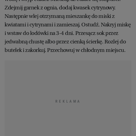
Zdejmij garnek z ognia, dodaj kwasek cytrynowy.
WROCŁAW
Następnie wlej otrzymaną mieszankę do miski z
kwiatami i cytrynami i zamieszaj. Ostudź. Nakryj miskę
ZAKOPANE
i wstaw do lodówki na 3-4 dni. Przesącz sok przez
jedwabną chustę albo przez cienką ścierkę. Rozlej do
ZIELONA GÓRA
butelek i zakorkuj. Przechowuj w chłodnym miejscu.