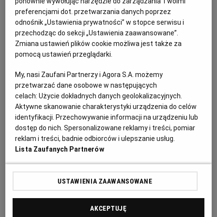
ponownie wywołując narzędzie do zarządzania Twoimi
PUBLIO.PL
LUBLIN
stuleci. Do przygotowywania leczniczych mikstur
preferencjami dot. przetwarzania danych poprzez
wykorzystywano kwiaty, owoce, liście, a nawet korę i
odnośnik „Ustawienia prywatności” w stopce serwisu i
przechodząc do sekcji „Ustawienia zaawansowane”.
KULTURALNYSKLEP.PL
ŁÓDŹ
korzenie. Nasze prababki stosowały napary z kwiatów
Zmiana ustawień plików cookie możliwa jest także za
przy wysokich gorączkach, przeziębieniach, grypie,
pomocą ustawień przeglądarki.
skurczach czy zapaleniu spojówek.
OLSZTYN
DZIECKO
My, nasi Zaufani Partnerzy i Agora S.A. możemy
Zyskał nawet przydomek "chłopskiej apteczki". I nic w
przetwarzać dane osobowe w następujących
ZDROWIE
OPOLE
celach:
Użycie dokładnych danych geolokalizacyjnych.
tym dziwnego, ponieważ kwiaty czarnego bzu
Aktywne skanowanie charakterystyki urządzenia do celów
zawierają to, co jest potrzebne, by skutecznie walczyć z
identyfikacji. Przechowywanie informacji na urządzeniu lub
POGODA
PŁOCK
wirusami i toksynami. Dlatego nie zwlekaj, zrób
dostęp do nich. Spersonalizowane reklamy i treści, pomiar
reklam i treści, badnie odbiorców i ulepszanie usług.
wycieczkę za miasto, narwij kwiatów czarnego bzu i
Lista Zaufanych Partnerów
PODRÓŻE
POZNAŃ
przygotuj z nich np. pyszny syrop. Ważne, by kwiaty
(całe baldachy) zebrać w słoneczny dzień, gdy są
rozkwitnięte. Jeżeli chcesz je wysuszyć, by później
USTAWIENIA ZAAWANSOWANE
RADOM
WIDEO
zrobić z nich herbatkę, nie zbieraj przegniłych, czy
zbrązowiałych. Susz w miejscu przewiewnym i
AKCEPTUJĘ
RYBNIK
FORUM