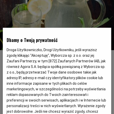
PODRÓŻE KULINARNE
DOMOWE PRZYJĘCIE
KUCHNIA CHIŃSKA
NASZE SERWISY
FIT PRZEPISY
NAPOJE
ZAKUPY
HISTORIE KULINARNE
SPRZĘT KUCHENNY
SERWISY LOKALNE
KUCHNIA TAJSKA
SAŁATKI
WEGE
GRILL
Dbamy o Twoją prywatność
FELIETONY KULINARNE
KUCHNIA GRECKA
WYBORCZA.PL
MAKARONY
BIAŁYSTOK
WEGAN
Droga Użytkowniczko, Drogi Użytkowniku, jeśli wyrazisz
Syrop z bzu
(Fot. Shutterstock)
zgodę klikając "Akceptuję", Wyborcza sp. z o.o. oraz jej
KUCHNIA PORTUGALSKA
KSIĄŻKI KULINARNE
BIELSKO-BIAŁA
BEZ GLUTENU
MAGAZYNY
DRÓB
Zaufani Partnerzy, w tym [
872
] Zaufanych Partnerów IAB, jak
W czerwcu krzewy czarnego bzu obsypują
również Agora S.A. będąca spółką powiązaną z Wyborcza sp.
z o.o., będą przetwarzać Twoje dane osobowe takie jak
się białymi kwiatami. Warto to wykorzystać,
KUCHNIA FRANCUSKA
WYBORCZA CLASSIC
DUŻY FORMAT
SZEF KUCHNI
BYDGOSZCZ
MIĘSA
adresy IP, adresy e-mail czy identyfikatory plików cookie lub
by przygotować z nich desery, syropy czy
inne informacje zapisane w tych plikach do celów
dżemy
marketingowych, w szczególności na potrzeby wyświetlania
KUCHNIA AMERYKAŃSKA
WOLNA SOBOTA
WYBORCZA.BIZ
CZĘSTOCHOWA
RYBY
reklam dopasowanych do Twoich zainteresowań i
preferencji w swoich serwisach, aplikacjach i w Internecie lub
personalizacji treści w nich wyświetlanych. Wyrażenie zgody
WYSOKIE OBCASY
KUCHNIA POLSKA
ALE HISTORIA
PRZEKĄSKI
ELBLĄG
jest dobrowolne. Jeśli nie chcesz wyrazić zgody, chcesz