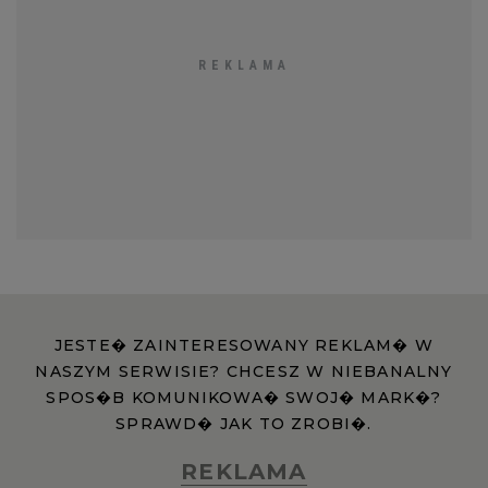
JESTE� ZAINTERESOWANY REKLAM� W
NASZYM SERWISIE? CHCESZ W NIEBANALNY
SPOS�B KOMUNIKOWA� SWOJ� MARK�?
SPRAWD� JAK TO ZROBI�.
REKLAMA